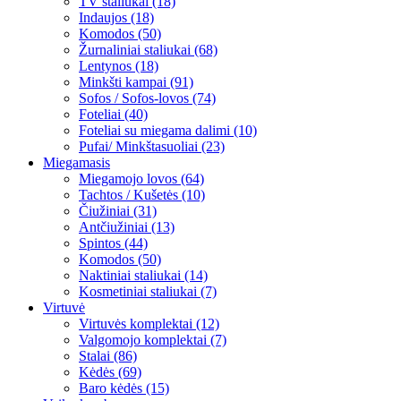
TV staliukai (18)
Indaujos (18)
Komodos (50)
Žurnaliniai staliukai (68)
Lentynos (18)
Minkšti kampai (91)
Sofos / Sofos-lovos (74)
Foteliai (40)
Foteliai su miegama dalimi (10)
Pufai/ Minkštasuoliai (23)
Miegamasis
Miegamojo lovos (64)
Tachtos / Kušetės (10)
Čiužiniai (31)
Antčiužiniai (13)
Spintos (44)
Komodos (50)
Naktiniai staliukai (14)
Kosmetiniai staliukai (7)
Virtuvė
Virtuvės komplektai (12)
Valgomojo komplektai (7)
Stalai (86)
Kėdės (69)
Baro kėdės (15)