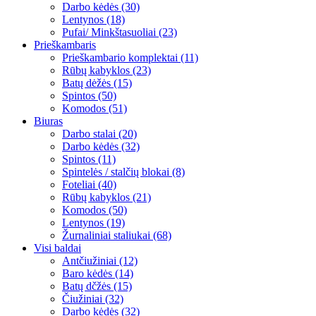
Darbo kėdės (30)
Lentynos (18)
Pufai/ Minkštasuoliai (23)
Prieškambaris
Prieškambario komplektai (11)
Rūbų kabyklos (23)
Batų dėžės (15)
Spintos (50)
Komodos (51)
Biuras
Darbo stalai (20)
Darbo kėdės (32)
Spintos (11)
Spintelės / stalčių blokai (8)
Foteliai (40)
Rūbų kabyklos (21)
Komodos (50)
Lentynos (19)
Žurnaliniai staliukai (68)
Visi baldai
Antčiužiniai (12)
Baro kėdės (14)
Batų dčžės (15)
Čiužiniai (32)
Darbo kėdės (32)