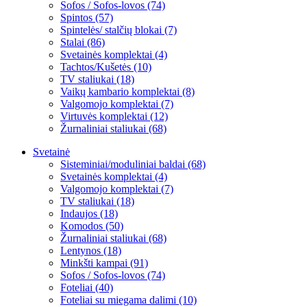
Sofos / Sofos-lovos (74)
Spintos (57)
Spintelės/ stalčių blokai (7)
Stalai (86)
Svetainės komplektai (4)
Tachtos/Kušetės (10)
TV staliukai (18)
Vaikų kambario komplektai (8)
Valgomojo komplektai (7)
Virtuvės komplektai (12)
Žurnaliniai staliukai (68)
Svetainė
Sisteminiai/moduliniai baldai (68)
Svetainės komplektai (4)
Valgomojo komplektai (7)
TV staliukai (18)
Indaujos (18)
Komodos (50)
Žurnaliniai staliukai (68)
Lentynos (18)
Minkšti kampai (91)
Sofos / Sofos-lovos (74)
Foteliai (40)
Foteliai su miegama dalimi (10)