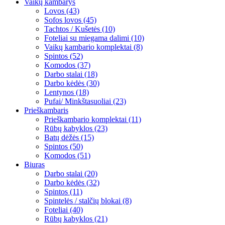
Vaikų kambarys
Lovos (43)
Sofos lovos (45)
Tachtos / Kušetės (10)
Foteliai su miegama dalimi (10)
Vaikų kambario komplektai (8)
Spintos (52)
Komodos (37)
Darbo stalai (18)
Darbo kėdės (30)
Lentynos (18)
Pufai/ Minkštasuoliai (23)
Prieškambaris
Prieškambario komplektai (11)
Rūbų kabyklos (23)
Batų dėžės (15)
Spintos (50)
Komodos (51)
Biuras
Darbo stalai (20)
Darbo kėdės (32)
Spintos (11)
Spintelės / stalčių blokai (8)
Foteliai (40)
Rūbų kabyklos (21)