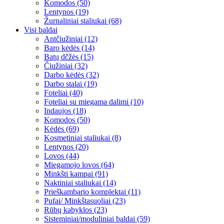
Komodos (50)
Lentynos (19)
Žurnaliniai staliukai (68)
Visi baldai
Antčiužiniai (12)
Baro kėdės (14)
Batų dčžės (15)
Čiužiniai (32)
Darbo kėdės (32)
Darbo stalai (19)
Foteliai (40)
Foteliai su miegama dalimi (10)
Indaujos (18)
Komodos (50)
Kėdės (69)
Kosmetiniai staliukai (8)
Lentynos (20)
Lovos (44)
Miegamojo lovos (64)
Minkšti kampai (91)
Naktiniai staliukai (14)
Prieškambario komplektai (11)
Pufai/ Minkštasuoliai (23)
Rūbų kabyklos (23)
Sisteminiai/moduliniai baldai (59)