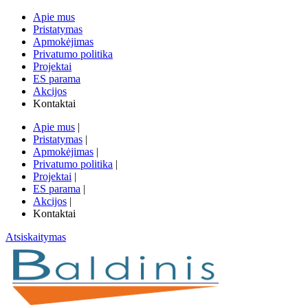
Apie mus
Pristatymas
Apmokėjimas
Privatumo politika
Projektai
ES parama
Akcijos
Kontaktai
Apie mus
|
Pristatymas
|
Apmokėjimas
|
Privatumo politika
|
Projektai
|
ES parama
|
Akcijos
|
Kontaktai
Atsiskaitymas