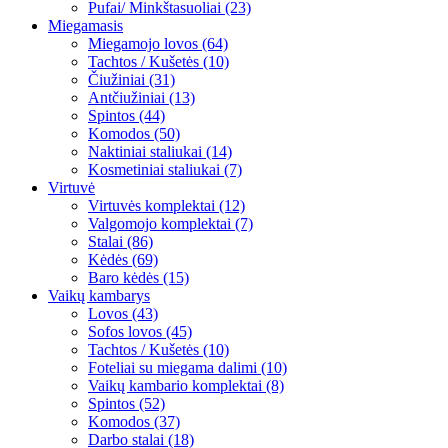
Pufai/ Minkštasuoliai (23)
Miegamasis
Miegamojo lovos (64)
Tachtos / Kušetės (10)
Čiužiniai (31)
Antčiužiniai (13)
Spintos (44)
Komodos (50)
Naktiniai staliukai (14)
Kosmetiniai staliukai (7)
Virtuvė
Virtuvės komplektai (12)
Valgomojo komplektai (7)
Stalai (86)
Kėdės (69)
Baro kėdės (15)
Vaikų kambarys
Lovos (43)
Sofos lovos (45)
Tachtos / Kušetės (10)
Foteliai su miegama dalimi (10)
Vaikų kambario komplektai (8)
Spintos (52)
Komodos (37)
Darbo stalai (18)