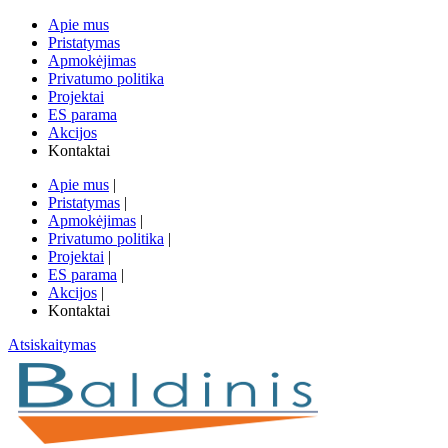
Apie mus
Pristatymas
Apmokėjimas
Privatumo politika
Projektai
ES parama
Akcijos
Kontaktai
Apie mus
|
Pristatymas
|
Apmokėjimas
|
Privatumo politika
|
Projektai
|
ES parama
|
Akcijos
|
Kontaktai
Atsiskaitymas