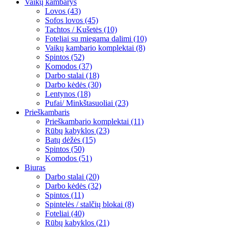
Vaikų kambarys
Lovos (43)
Sofos lovos (45)
Tachtos / Kušetės (10)
Foteliai su miegama dalimi (10)
Vaikų kambario komplektai (8)
Spintos (52)
Komodos (37)
Darbo stalai (18)
Darbo kėdės (30)
Lentynos (18)
Pufai/ Minkštasuoliai (23)
Prieškambaris
Prieškambario komplektai (11)
Rūbų kabyklos (23)
Batų dėžės (15)
Spintos (50)
Komodos (51)
Biuras
Darbo stalai (20)
Darbo kėdės (32)
Spintos (11)
Spintelės / stalčių blokai (8)
Foteliai (40)
Rūbų kabyklos (21)