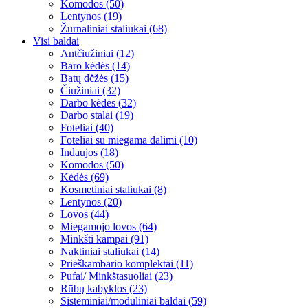
Komodos (50)
Lentynos (19)
Žurnaliniai staliukai (68)
Visi baldai
Antčiužiniai (12)
Baro kėdės (14)
Batų dčžės (15)
Čiužiniai (32)
Darbo kėdės (32)
Darbo stalai (19)
Foteliai (40)
Foteliai su miegama dalimi (10)
Indaujos (18)
Komodos (50)
Kėdės (69)
Kosmetiniai staliukai (8)
Lentynos (20)
Lovos (44)
Miegamojo lovos (64)
Minkšti kampai (91)
Naktiniai staliukai (14)
Prieškambario komplektai (11)
Pufai/ Minkštasuoliai (23)
Rūbų kabyklos (23)
Sisteminiai/moduliniai baldai (59)