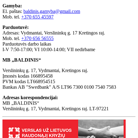
Gamyba:
El. paštas:
baldinis.gamyba@gmail.com
Mob. tel.
+370 655 45597
Parduotuvė:
Adresas: Vydmantai, Verslininkų g. 17 Kretingos raj.
Mob. tel.
+370 656 56555
Parduotuvės darbo laikas
I-V 7:50-17:00; VI 10:00-14:00; VII nedirbame
MB „BALDINIS“
Verslininkų g. 17, Vydmantai, Kretingos raj.
Įmonės kodas 166895458
PVM kodas LT668954515
Bankas AB "Swedbank" A/S LT96 7300 0100 7540 7583
Adresas korespondencijai:
MB „BALDINIS“
Verslininkų g. 17, Vydmantai, Kretingos raj. LT-97221