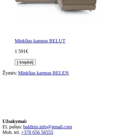
Minkštas kampas BELUT
1 591€
Į krepšelį
Žymės:
Minkštas kampas BELEN
Užsakymai:
El. paštas:
baldinis.info@gmail.com
Mob. tel.
+370 656 56555