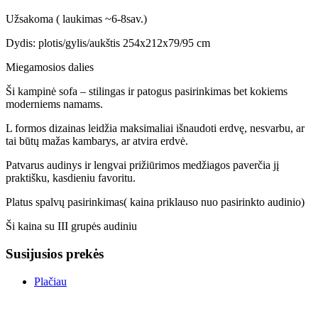
Užsakoma ( laukimas ~6-8sav.)
Dydis: plotis/gylis/aukštis 254x212x79/95 cm
Miegamosios dalies
Ši kampinė sofa – stilingas ir patogus pasirinkimas bet kokiems
moderniems namams.
L formos dizainas leidžia maksimaliai išnaudoti erdvę, nesvarbu, ar
tai būtų mažas kambarys, ar atvira erdvė.
Patvarus audinys ir lengvai prižiūrimos medžiagos paverčia jį
praktišku, kasdieniu favoritu.
Platus spalvų pasirinkimas( kaina priklauso nuo pasirinkto audinio)
Ši kaina su III grupės audiniu
Susijusios prekės
Plačiau