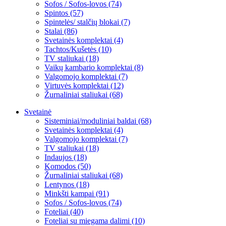
Sofos / Sofos-lovos (74)
Spintos (57)
Spintelės/ stalčių blokai (7)
Stalai (86)
Svetainės komplektai (4)
Tachtos/Kušetės (10)
TV staliukai (18)
Vaikų kambario komplektai (8)
Valgomojo komplektai (7)
Virtuvės komplektai (12)
Žurnaliniai staliukai (68)
Svetainė
Sisteminiai/moduliniai baldai (68)
Svetainės komplektai (4)
Valgomojo komplektai (7)
TV staliukai (18)
Indaujos (18)
Komodos (50)
Žurnaliniai staliukai (68)
Lentynos (18)
Minkšti kampai (91)
Sofos / Sofos-lovos (74)
Foteliai (40)
Foteliai su miegama dalimi (10)