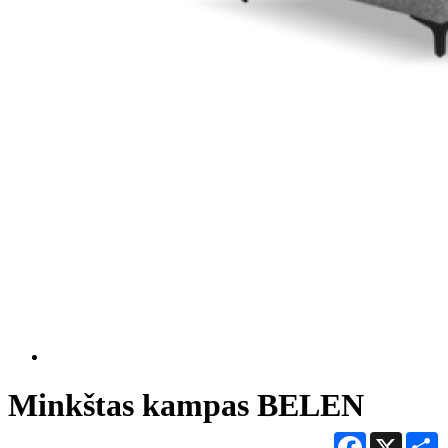
Minkštas kampas BELEN
Facebook
X
S