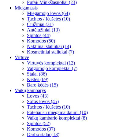
Pufai/ Minkštasuoliai (23)
Miegamasis
Miegamojo lovos (64)
Tachtos / Kušetės (10)
Čiužiniai (31)
Antčiužiniai (13)
Spintos (44)
Komodos (50)
Naktiniai staliukai (14)
Kosmetiniai staliukai (7)
Virtuvė
Virtuvės komplektai (12)
Valgomojo komplektai (7)
Stalai (86)
Kėdės (69)
Baro kėdės (15)
Vaikų kambarys
Lovos (43)
Sofos lovos (45)
Tachtos / Kušetės (10)
Foteliai su miegama dalimi (10)
Vaikų kambario komplektai (8)
Spintos (52)
Komodos (37)
Darbo stalai (18)