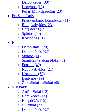
Darbo kėdės (30)
Lentynos (18)
Pufai/ Minkštasuoliai (23)
Prieškambaris
Prieškambario komplektai (11)
Rūbų kabyklos (23)
Batų dėžės (15)
Spintos (50)
Komodos (51)
Biuras
Darbo stalai (20)
Darbo kėdės (32)
Spintos (11)
Spintelės / stalčių blokai (8)
Foteliai (40)
Rūbų kabyklos (21)
Komodos (50)
Lentynos (19)
Žurnaliniai staliukai (68)
Visi baldai
Antčiužiniai (12)
Baro kėdės (14)
Batų dčžės (15)
Čiužiniai (32)
Darbo kėdės (32)