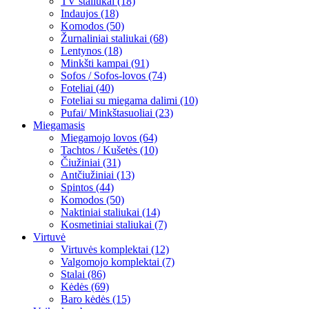
TV staliukai (18)
Indaujos (18)
Komodos (50)
Žurnaliniai staliukai (68)
Lentynos (18)
Minkšti kampai (91)
Sofos / Sofos-lovos (74)
Foteliai (40)
Foteliai su miegama dalimi (10)
Pufai/ Minkštasuoliai (23)
Miegamasis
Miegamojo lovos (64)
Tachtos / Kušetės (10)
Čiužiniai (31)
Antčiužiniai (13)
Spintos (44)
Komodos (50)
Naktiniai staliukai (14)
Kosmetiniai staliukai (7)
Virtuvė
Virtuvės komplektai (12)
Valgomojo komplektai (7)
Stalai (86)
Kėdės (69)
Baro kėdės (15)