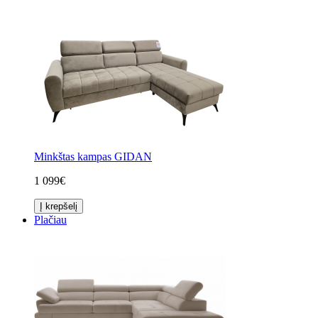
Minkštas kampas GIDAN
1 099€
Į krepšelį
Plačiau