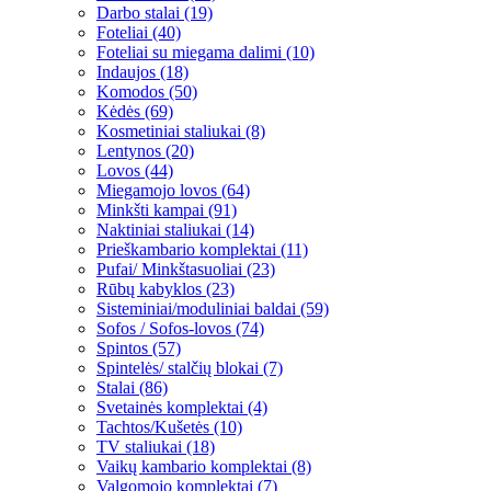
Darbo stalai (19)
Foteliai (40)
Foteliai su miegama dalimi (10)
Indaujos (18)
Komodos (50)
Kėdės (69)
Kosmetiniai staliukai (8)
Lentynos (20)
Lovos (44)
Miegamojo lovos (64)
Minkšti kampai (91)
Naktiniai staliukai (14)
Prieškambario komplektai (11)
Pufai/ Minkštasuoliai (23)
Rūbų kabyklos (23)
Sisteminiai/moduliniai baldai (59)
Sofos / Sofos-lovos (74)
Spintos (57)
Spintelės/ stalčių blokai (7)
Stalai (86)
Svetainės komplektai (4)
Tachtos/Kušetės (10)
TV staliukai (18)
Vaikų kambario komplektai (8)
Valgomojo komplektai (7)