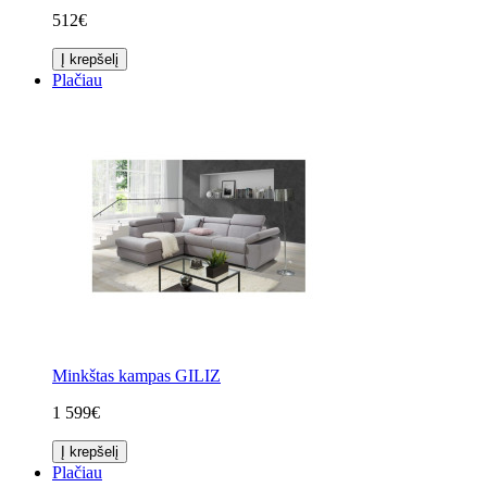
512€
Į krepšelį
Plačiau
Minkštas kampas GILIZ
1 599€
Į krepšelį
Plačiau