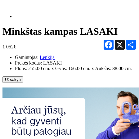
Minkštas kampas LASAKI
Facebook
X
S
1 052€
Gamintojas:
Lenkija
Prekės kodas:
LASAKI
Plotis: 255.00 cm. x Gylis: 166.00 cm. x Aukštis: 88.00 cm.
Užsakyti