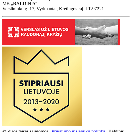
MB „BALDINIS“
Verslininkų g. 17, Vydmantai, Kretingos raj. LT-97221
© Visos teisės saugomos |
Privatumo ir slapukų politika
| Baldinis