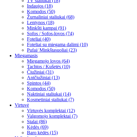
TV staliukai (18)
Indaujos (18)
Komodos (50)
Žurnaliniai staliukai (68)
Lentynos (18)
Minkšti kampai (91)
Sofos / Sofos-lovos (74)
Foteliai (40)
Foteliai su miegama dalimi (10)
Pufai/ Minkštasuoliai (23)
Miegamasis
Miegamojo lovos (64)
Tachtos / Kušetės (10)
Čiužiniai (31)
Antčiužiniai (13)
Spintos (44)
Komodos (50)
Naktiniai staliukai (14)
Kosmetiniai staliukai (7)
Virtuvė
Virtuvės komplektai (12)
Valgomojo komplektai (7)
Stalai (86)
Kėdės (69)
Baro kėdės (15)