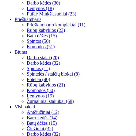
Darbo kėdės (30)
Lentynos (18)
Pufai/ Minkštasuoliai (23)
Prieškambaris
Prieškambario komplektai (11)
Rūbų kabyklos (23)
Batų dėžės (15)
Spintos (50)
Komodos (51)
Biuras
Darbo stalai (20)
Darbo kėdės (32)
Spintos (11)
Spintelės / stalčių blokai (8)
Foteliai (40)
Rūbų kabyklos (21)
Komodos (50)
Lentynos (19)
Žurnaliniai staliukai (68)
Visi baldai
Antčiužiniai (12)
Baro kėdės (14)
Batų dčžės (15)
Čiužiniai (32)
Darbo kėdės (32)