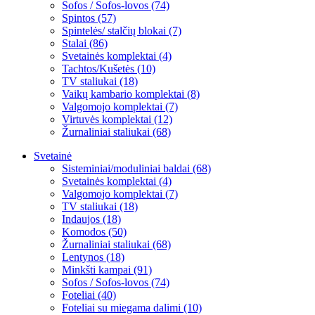
Sofos / Sofos-lovos (74)
Spintos (57)
Spintelės/ stalčių blokai (7)
Stalai (86)
Svetainės komplektai (4)
Tachtos/Kušetės (10)
TV staliukai (18)
Vaikų kambario komplektai (8)
Valgomojo komplektai (7)
Virtuvės komplektai (12)
Žurnaliniai staliukai (68)
Svetainė
Sisteminiai/moduliniai baldai (68)
Svetainės komplektai (4)
Valgomojo komplektai (7)
TV staliukai (18)
Indaujos (18)
Komodos (50)
Žurnaliniai staliukai (68)
Lentynos (18)
Minkšti kampai (91)
Sofos / Sofos-lovos (74)
Foteliai (40)
Foteliai su miegama dalimi (10)