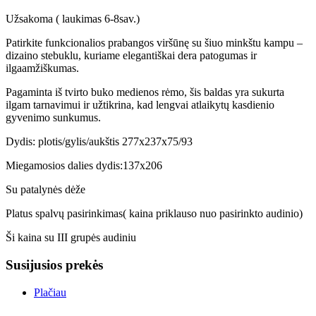
Užsakoma ( laukimas 6-8sav.)
Patirkite funkcionalios prabangos viršūnę su šiuo minkštu kampu –
dizaino stebuklu, kuriame elegantiškai dera patogumas ir
ilgaamžiškumas.
Pagaminta iš tvirto buko medienos rėmo, šis baldas yra sukurta
ilgam tarnavimui ir užtikrina, kad lengvai atlaikytų kasdienio
gyvenimo sunkumus.
Dydis: plotis/gylis/aukštis 277x237x75/93
Miegamosios dalies dydis:137x206
Su patalynės dėže
Platus spalvų pasirinkimas( kaina priklauso nuo pasirinkto audinio)
Ši kaina su III grupės audiniu
Susijusios prekės
Plačiau