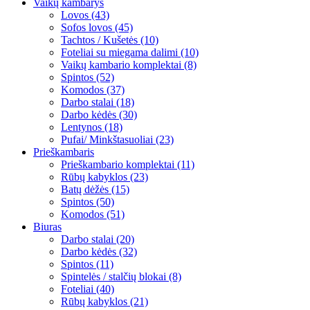
Vaikų kambarys
Lovos (43)
Sofos lovos (45)
Tachtos / Kušetės (10)
Foteliai su miegama dalimi (10)
Vaikų kambario komplektai (8)
Spintos (52)
Komodos (37)
Darbo stalai (18)
Darbo kėdės (30)
Lentynos (18)
Pufai/ Minkštasuoliai (23)
Prieškambaris
Prieškambario komplektai (11)
Rūbų kabyklos (23)
Batų dėžės (15)
Spintos (50)
Komodos (51)
Biuras
Darbo stalai (20)
Darbo kėdės (32)
Spintos (11)
Spintelės / stalčių blokai (8)
Foteliai (40)
Rūbų kabyklos (21)