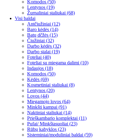
Komodos (50)
Lentynos (19)
Žurnaliniai staliukai (68)
Visi baldai
Antčiužiniai (12)
Baro kėdės (14)
Batų dčžės (15)
Čiužiniai (32)
Darbo kėdės (32)
Darbo stalai (19)
Foteliai (40)
Foteliai su miegama dalimi (10)
Indaujos (18)
Komodos (50)
Kėdės (69)
Kosmetiniai staliukai (8)
Lentynos (20)
Lovos (44)
Miegamojo lovos (64)
Minkšti kampai (91)
Naktiniai staliukai (14)
Prieškambario komplektai (11)
Pufai/ Minkštasuoliai (23)
Rūbų kabyklos (23)
Sisteminiai/moduliniai baldai (59)