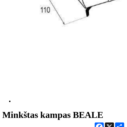
Minkštas kampas BEALE
Facebook
X
S