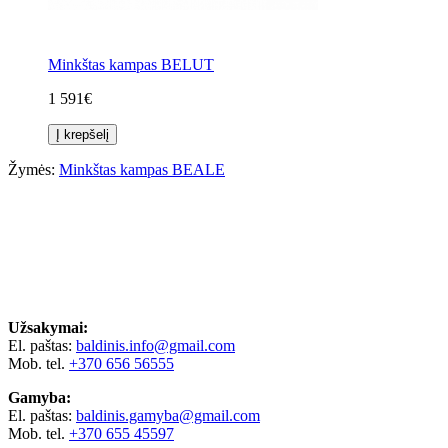
Minkštas kampas BELUT
1 591€
Į krepšelį
Žymės:
Minkštas kampas BEALE
Užsakymai:
El. paštas:
baldinis.info@gmail.com
Mob. tel.
+370 656 56555
Gamyba:
El. paštas:
baldinis.gamyba@gmail.com
Mob. tel.
+370 655 45597