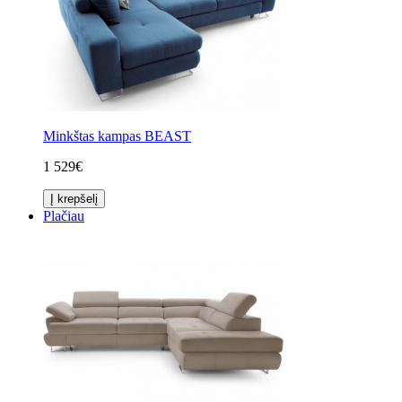
Minkštas kampas BEAST
1 529€
Į krepšelį
Plačiau