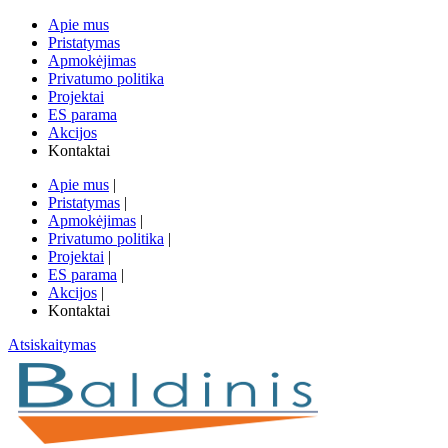
Apie mus
Pristatymas
Apmokėjimas
Privatumo politika
Projektai
ES parama
Akcijos
Kontaktai
Apie mus
|
Pristatymas
|
Apmokėjimas
|
Privatumo politika
|
Projektai
|
ES parama
|
Akcijos
|
Kontaktai
Atsiskaitymas