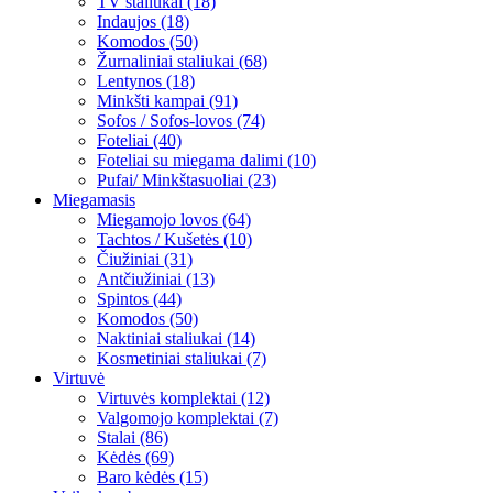
TV staliukai (18)
Indaujos (18)
Komodos (50)
Žurnaliniai staliukai (68)
Lentynos (18)
Minkšti kampai (91)
Sofos / Sofos-lovos (74)
Foteliai (40)
Foteliai su miegama dalimi (10)
Pufai/ Minkštasuoliai (23)
Miegamasis
Miegamojo lovos (64)
Tachtos / Kušetės (10)
Čiužiniai (31)
Antčiužiniai (13)
Spintos (44)
Komodos (50)
Naktiniai staliukai (14)
Kosmetiniai staliukai (7)
Virtuvė
Virtuvės komplektai (12)
Valgomojo komplektai (7)
Stalai (86)
Kėdės (69)
Baro kėdės (15)