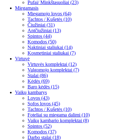
Pufai/ Minkštasuoliai (23)
Miegamasis
Miegamojo lovos (64)
Tachtos / Kušetės (10)
Čiužiniai (31)
Antčiužiniai (13)
Spintos (44)
Komodos (50)
Naktiniai staliukai (14)
Kosmetiniai staliukai (7)
Virtuvė
Virtuvės komplektai (12)
Valgomojo komplektai (7)
Stalai (86)
Kėdės (69)
Baro kėdės (15)
Vaikų kambarys
Lovos (43)
Sofos lovos (45)
Tachtos / Kušetės (10)
Foteliai su miegama dalimi (10)
Vaikų kambario komplektai (8)
Spintos (52)
Komodos (37)
Darbo stalai (18)