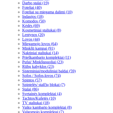
Darbo stalai (19)
Foteliai (40)
Foteliai su miegama dalimi (10)
Indaujos (18)
Komodos (50)
Kėdės (69)
Kosmetiniai staliukai (8)
Lentynos (20)
Lovos (44)
Miegamojo lovos (64)
Minkšti kampai (91)
Naktiniai staliukai (14)
Prieškambario komplektai (11)
Pufai/ Minkštasuoliai (23)
Rūbų kabyklos (23)
Sisteminiai/moduliniai baldai (59)
Sofos / Sofos-lovos (74)
Spintos (57)
Spintelės/ stalčių blokai (7)
Stalai (86)
Svetainės komplektai (4)
Tachtos/Kušetės (10)
TV staliukai (18)
Vaikų kambario komplektai (8)
Valgomojo komplektai (7)