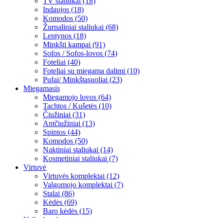
TV staliukai (18)
Indaujos (18)
Komodos (50)
Žurnaliniai staliukai (68)
Lentynos (18)
Minkšti kampai (91)
Sofos / Sofos-lovos (74)
Foteliai (40)
Foteliai su miegama dalimi (10)
Pufai/ Minkštasuoliai (23)
Miegamasis
Miegamojo lovos (64)
Tachtos / Kušetės (10)
Čiužiniai (31)
Antčiužiniai (13)
Spintos (44)
Komodos (50)
Naktiniai staliukai (14)
Kosmetiniai staliukai (7)
Virtuvė
Virtuvės komplektai (12)
Valgomojo komplektai (7)
Stalai (86)
Kėdės (69)
Baro kėdės (15)