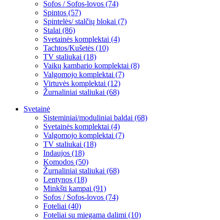
Sofos / Sofos-lovos (74)
Spintos (57)
Spintelės/ stalčių blokai (7)
Stalai (86)
Svetainės komplektai (4)
Tachtos/Kušetės (10)
TV staliukai (18)
Vaikų kambario komplektai (8)
Valgomojo komplektai (7)
Virtuvės komplektai (12)
Žurnaliniai staliukai (68)
Svetainė
Sisteminiai/moduliniai baldai (68)
Svetainės komplektai (4)
Valgomojo komplektai (7)
TV staliukai (18)
Indaujos (18)
Komodos (50)
Žurnaliniai staliukai (68)
Lentynos (18)
Minkšti kampai (91)
Sofos / Sofos-lovos (74)
Foteliai (40)
Foteliai su miegama dalimi (10)