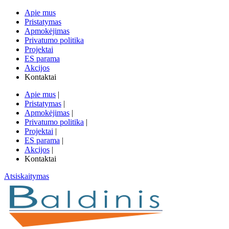
Apie mus
Pristatymas
Apmokėjimas
Privatumo politika
Projektai
ES parama
Akcijos
Kontaktai
Apie mus
|
Pristatymas
|
Apmokėjimas
|
Privatumo politika
|
Projektai
|
ES parama
|
Akcijos
|
Kontaktai
Atsiskaitymas