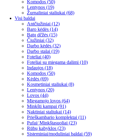
Komodos (50)
Lentynos (19)
Žurnaliniai staliukai (68)
Visi baldai
Antčiužiniai (12)
Baro kėdės (14)
Batų dčžės (15)
Čiužiniai (32)
Darbo kėdės (32)
Darbo stalai (19)
Foteliai (40)
Foteliai su miegama dalimi (10)
Indaujos (18)
Komodos (50)
Kėdės (69)
Kosmetiniai staliukai (8)
Lentynos (20)
Lovos (44)
Miegamojo lovos (64)
Minkšti kampai (91)
Naktiniai staliukai (14)
Prieškambario komplektai (11)
Pufai/ Minkštasuoliai (23)
Rūbų kabyklos (23)
Sisteminiai/moduliniai baldai (59)