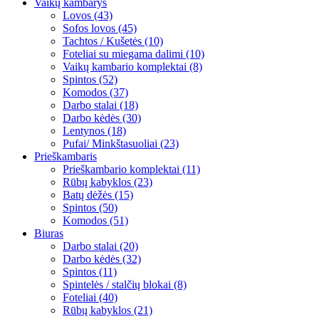
Vaikų kambarys
Lovos (43)
Sofos lovos (45)
Tachtos / Kušetės (10)
Foteliai su miegama dalimi (10)
Vaikų kambario komplektai (8)
Spintos (52)
Komodos (37)
Darbo stalai (18)
Darbo kėdės (30)
Lentynos (18)
Pufai/ Minkštasuoliai (23)
Prieškambaris
Prieškambario komplektai (11)
Rūbų kabyklos (23)
Batų dėžės (15)
Spintos (50)
Komodos (51)
Biuras
Darbo stalai (20)
Darbo kėdės (32)
Spintos (11)
Spintelės / stalčių blokai (8)
Foteliai (40)
Rūbų kabyklos (21)