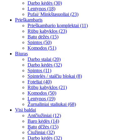
Darbo kėdės (30)
Lentynos (18)
Pufai/ Minkštasuoliai (23)
Prieškambaris
Prieškambario komplektai (11)
Rūbų kabyklos (23)
Batų dėžės (15)
Spintos (50)
Komodos (51)
Biuras
Darbo stalai (20)
Darbo kėdės (32)
Spintos (11)
Spintelės / stalčių blokai (8)
Foteliai (40)
Rūbų kabyklos (21)
Komodos (50)
Lentynos (19)
Žurnaliniai staliukai (68)
Visi baldai
Antčiužiniai (12)
Baro kėdės (14)
Batų dčžės (15)
Čiužiniai (32)
Darbo kėdės (32)