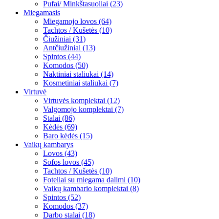
Pufai/ Minkštasuoliai (23)
Miegamasis
Miegamojo lovos (64)
Tachtos / Kušetės (10)
Čiužiniai (31)
Antčiužiniai (13)
Spintos (44)
Komodos (50)
Naktiniai staliukai (14)
Kosmetiniai staliukai (7)
Virtuvė
Virtuvės komplektai (12)
Valgomojo komplektai (7)
Stalai (86)
Kėdės (69)
Baro kėdės (15)
Vaikų kambarys
Lovos (43)
Sofos lovos (45)
Tachtos / Kušetės (10)
Foteliai su miegama dalimi (10)
Vaikų kambario komplektai (8)
Spintos (52)
Komodos (37)
Darbo stalai (18)