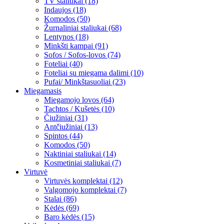
TV staliukai (18)
Indaujos (18)
Komodos (50)
Žurnaliniai staliukai (68)
Lentynos (18)
Minkšti kampai (91)
Sofos / Sofos-lovos (74)
Foteliai (40)
Foteliai su miegama dalimi (10)
Pufai/ Minkštasuoliai (23)
Miegamasis
Miegamojo lovos (64)
Tachtos / Kušetės (10)
Čiužiniai (31)
Antčiužiniai (13)
Spintos (44)
Komodos (50)
Naktiniai staliukai (14)
Kosmetiniai staliukai (7)
Virtuvė
Virtuvės komplektai (12)
Valgomojo komplektai (7)
Stalai (86)
Kėdės (69)
Baro kėdės (15)