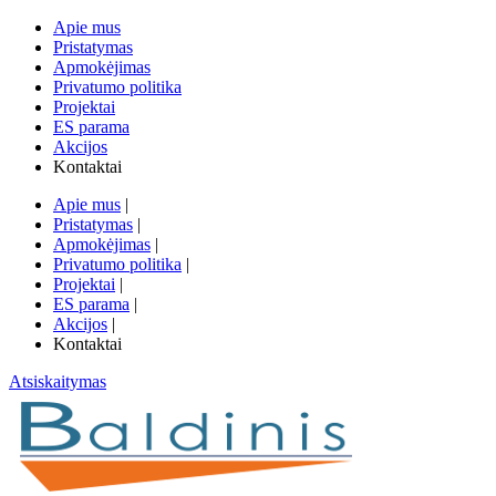
Apie mus
Pristatymas
Apmokėjimas
Privatumo politika
Projektai
ES parama
Akcijos
Kontaktai
Apie mus
|
Pristatymas
|
Apmokėjimas
|
Privatumo politika
|
Projektai
|
ES parama
|
Akcijos
|
Kontaktai
Atsiskaitymas