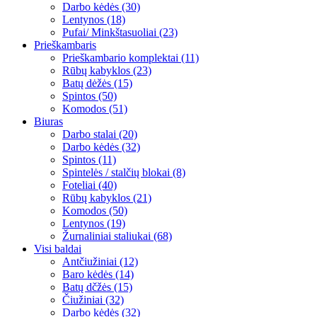
Darbo kėdės (30)
Lentynos (18)
Pufai/ Minkštasuoliai (23)
Prieškambaris
Prieškambario komplektai (11)
Rūbų kabyklos (23)
Batų dėžės (15)
Spintos (50)
Komodos (51)
Biuras
Darbo stalai (20)
Darbo kėdės (32)
Spintos (11)
Spintelės / stalčių blokai (8)
Foteliai (40)
Rūbų kabyklos (21)
Komodos (50)
Lentynos (19)
Žurnaliniai staliukai (68)
Visi baldai
Antčiužiniai (12)
Baro kėdės (14)
Batų dčžės (15)
Čiužiniai (32)
Darbo kėdės (32)