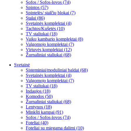
Sofos / Sofos-lovos (74)
Spintos (57)
Spintelės/ stalčių blokai (7)
Stalai (86)
Svetainės komplektai (4)
Tachtos/Kušetės (10)
TV staliukai (18)
Vaikų kambario komplektai (8)
Valgomojo komplektai (7)
Virtuvės komplektai (12)
Žurnaliniai staliukai (68)
Svetainė
Sisteminiai/moduliniai baldai (68)
Svetainės komplektai (4)
Valgomojo komplektai (7)
TV staliukai (18)
Indaujos (18)
Komodos (50)
Žurnaliniai staliukai (68)
Lentynos (18)
Minkšti kampai (91)
Sofos / Sofos-lovos (74)
Foteliai (40)
Foteliai su miegama dalimi (10)