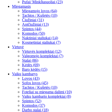
Pufai/ Minkštasuoliai (23)
Miegamasis
Miegamojo lovos (64)
Tachtos / Kušetės (10)
Čiužiniai (31)
Antčiužiniai (13)
Spintos (44)
Komodos (50)
Naktiniai staliukai (14)
Kosmetiniai staliukai (7)
Virtuvė
Virtuvės komplektai (12)
Valgomojo komplektai (7)
Stalai (86)
Kėdės (69)
Baro kėdės (15)
Vaikų kambarys
Lovos (43)
Sofos lovos (45)
Tachtos / Kušetės (10)
Foteliai su miegama dalimi (10)
Vaikų kambario komplektai (8)
Spintos (52)
Komodos (37)
Darbo stalai (18)