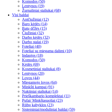
Komodos (50)
Lentynos (19)
Žurnaliniai staliukai (68)
Visi baldai
Antčiužiniai (12)
Baro kėdės (14)
Batų dčžės (15)
Čiužiniai (32)
Darbo kėdės (32)
Darbo stalai (19)
Foteliai (40)
Foteliai su miegama dalimi (10)
Indaujos (18)
Komodos (50)
Kėdės (69)
Kosmetiniai staliukai (8)
Lentynos (20)
Lovos (44)
Miegamojo lovos (64)
Minkšti kampai (91)
Naktiniai staliukai (14)
Prieškambario komplektai (11)
Pufai/ Minkštasuoliai (23)
Rūbų kabyklos (23)
Sisteminiai/moduliniai baldai (59)