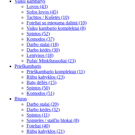
Vaikų kambarys
Lovos (43)
Sofos lovos (45)
Tachtos / Kušetės (10)
Foteliai su miegama dalimi (10)
Vaikų kambario komplektai (8)
Spintos (52)
Komodos (37)
Darbo stalai (18)
Darbo kėdės (30)
Lentynos (18)
Pufai/ Minkštasuoliai (23)
Prieškambaris
Prieškambario komplektai (11)
Rūbų kabyklos (23)
Batų dėžės (15)
Spintos (50)
Komodos (51)
Biuras
Darbo stalai (20)
Darbo kėdės (32)
Spintos (11)
Spintelės / stalčių blokai (8)
Foteliai (40)
Rūbų kabyklos (21)