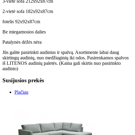
3-vietė sofa 212x92x87cm
2-vietė sofa 182x92x87cm
fotelis 92x92x87cm
Be miegamosios dalies
Patalynės dėžės nėra
Jūs galite pasirinkti audinius ir spalvą. Asortimente labai daug
skirtingų audinių, nuo medžiaginių iki odos. Pasirenkamos spalvos
iš LITENOS audinių paletės. (Kaina gali skirtis nuo pasirinkto
audinio)
Susijusios prekės
Plačiau