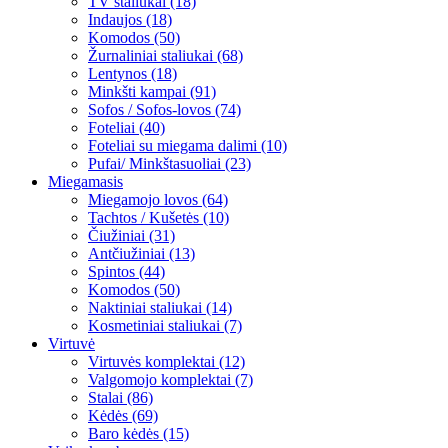
TV staliukai (18)
Indaujos (18)
Komodos (50)
Žurnaliniai staliukai (68)
Lentynos (18)
Minkšti kampai (91)
Sofos / Sofos-lovos (74)
Foteliai (40)
Foteliai su miegama dalimi (10)
Pufai/ Minkštasuoliai (23)
Miegamasis
Miegamojo lovos (64)
Tachtos / Kušetės (10)
Čiužiniai (31)
Antčiužiniai (13)
Spintos (44)
Komodos (50)
Naktiniai staliukai (14)
Kosmetiniai staliukai (7)
Virtuvė
Virtuvės komplektai (12)
Valgomojo komplektai (7)
Stalai (86)
Kėdės (69)
Baro kėdės (15)