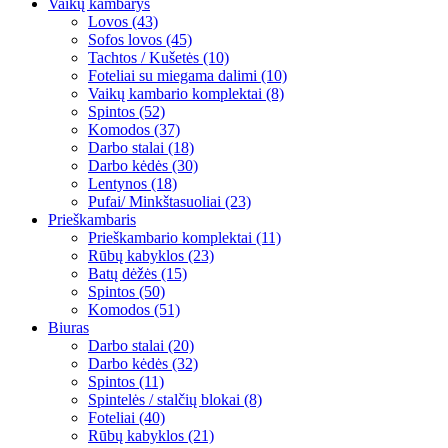
Vaikų kambarys
Lovos (43)
Sofos lovos (45)
Tachtos / Kušetės (10)
Foteliai su miegama dalimi (10)
Vaikų kambario komplektai (8)
Spintos (52)
Komodos (37)
Darbo stalai (18)
Darbo kėdės (30)
Lentynos (18)
Pufai/ Minkštasuoliai (23)
Prieškambaris
Prieškambario komplektai (11)
Rūbų kabyklos (23)
Batų dėžės (15)
Spintos (50)
Komodos (51)
Biuras
Darbo stalai (20)
Darbo kėdės (32)
Spintos (11)
Spintelės / stalčių blokai (8)
Foteliai (40)
Rūbų kabyklos (21)