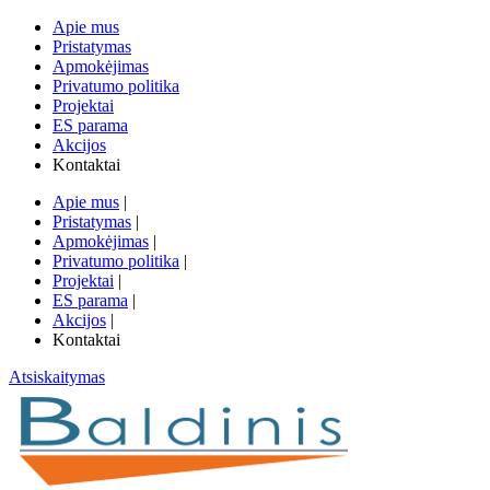
Apie mus
Pristatymas
Apmokėjimas
Privatumo politika
Projektai
ES parama
Akcijos
Kontaktai
Apie mus
|
Pristatymas
|
Apmokėjimas
|
Privatumo politika
|
Projektai
|
ES parama
|
Akcijos
|
Kontaktai
Atsiskaitymas