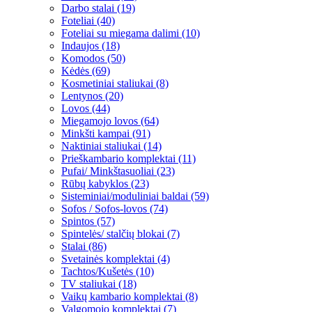
Darbo stalai (19)
Foteliai (40)
Foteliai su miegama dalimi (10)
Indaujos (18)
Komodos (50)
Kėdės (69)
Kosmetiniai staliukai (8)
Lentynos (20)
Lovos (44)
Miegamojo lovos (64)
Minkšti kampai (91)
Naktiniai staliukai (14)
Prieškambario komplektai (11)
Pufai/ Minkštasuoliai (23)
Rūbų kabyklos (23)
Sisteminiai/moduliniai baldai (59)
Sofos / Sofos-lovos (74)
Spintos (57)
Spintelės/ stalčių blokai (7)
Stalai (86)
Svetainės komplektai (4)
Tachtos/Kušetės (10)
TV staliukai (18)
Vaikų kambario komplektai (8)
Valgomojo komplektai (7)