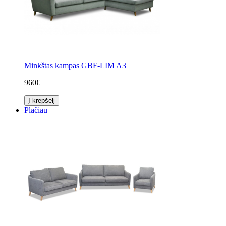
Minkštas kampas GBF-LIM A3
960€
Į krepšelį
Plačiau