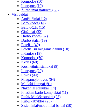
Komodos (50)
Lentynos (19)
Žurnaliniai staliukai (68)
Visi baldai
Antčiužiniai (12)
Baro kėdės (14)
Batų dčžės (15)
Čiužiniai (32)
Darbo kėdės (32)
Darbo stalai (19)
Foteliai (40)
Foteliai su miegama dalimi (10)
Indaujos (18)
Komodos (50)
Kėdės (69)
Kosmetiniai staliukai (8)
Lentynos (20)
Lovos (44)
Miegamojo lovos (64)
Minkšti kampai (91)
Naktiniai staliukai (14)
Prieškambario komplektai (11)
Pufai/ Minkštasuoliai (23)
Rūbų kabyklos (23)
Sisteminiai/moduliniai baldai (59)