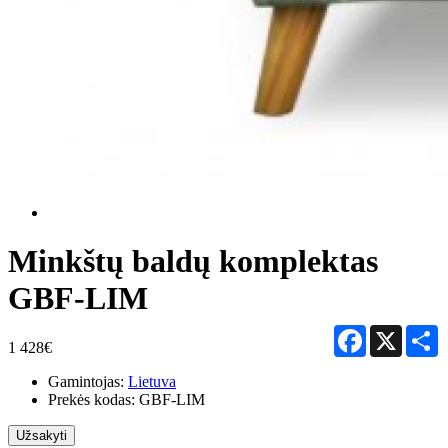
Minkštų baldų komplektas
GBF-LIM
Facebook
X
S
1 428€
Gamintojas:
Lietuva
Prekės kodas:
GBF-LIM
Užsakyti