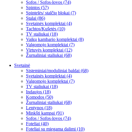
Sofos / Sofos-lovos (74)
Spintos (57)
Spintelės/ stalčių blokai (7)
Stalai (86)
Svetainės komplektai (4)
Tachtos/Kušetės (10)
TV staliukai (18)
Vaikų kambario komplektai (8)
Valgomojo komplektai (7)
Virtuvės komplektai (12)
Žurnaliniai staliukai (68)
Svetainė
Sisteminiai/moduliniai baldai (68)
Svetainės komplektai (4)
Valgomojo komplektai (7)
TV staliukai (18)
Indaujos (18)
Komodos (50)
Žurnaliniai staliukai (68)
Lentynos (18)
Minkšti kampai (91)
Sofos / Sofos-lovos (74)
Foteliai (40)
Foteliai su miegama dalimi (10)