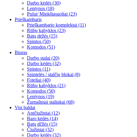
Darbo kėdės (30)
Lentynos (18)
Pufai/ Minkštasuoliai (23)
Prieškambaris
Prieškambario komplektai (11)
Rūbų kabyklos (23)
Batų dėžės (15)
Spintos (50)
Komodos (51)
Biuras
Darbo stalai (20)
Darbo kėdės (32)
Spintos (11)
Spintelės / stalčių blokai (8)
Foteliai (40)
Rūbų kabyklos (21)
Komodos (50)
Lentynos (19)
Žurnaliniai staliukai (68)
Visi baldai
Antčiužiniai (12)
Baro kėdės (14)
Batų dčžės (15)
Čiužiniai (32)
Darbo kėdės (32)