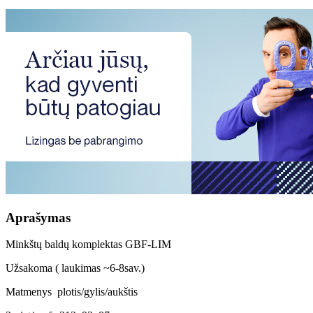
Aprašymas
Minkštų baldų komplektas GBF-LIM
Užsakoma ( laukimas ~6-8sav.)
Matmenys plotis/gylis/aukštis