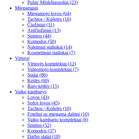
Pufai/ Minkštasuoliai (23)
Miegamasis
Miegamojo lovos (64)
Tachtos / Kušetės (10)
Čiužiniai (31)
Antčiužiniai (13)
Spintos (44)
Komodos (50)
Naktiniai staliukai (14)
Kosmetiniai staliukai (7)
Virtuvė
Virtuvės komplektai (12)
Valgomojo komplektai (7)
Stalai (86)
Kėdės (69)
Baro kėdės (15)
Vaikų kambarys
Lovos (43)
Sofos lovos (45)
Tachtos / Kušetės (10)
Foteliai su miegama dalimi (10)
Vaikų kambario komplektai (8)
Spintos (52)
Komodos (37)
Darbo stalai (18)