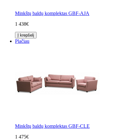
Minkštų baldų komplektas GBF-AJA
1 438€
Į krepšelį
Plačiau
Minkštų baldų komplektas GBF-CLE
1 475€