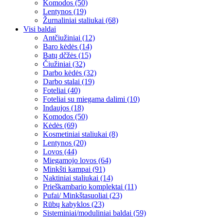
Komodos (50)
Lentynos (19)
Žurnaliniai staliukai (68)
Visi baldai
Antčiužiniai (12)
Baro kėdės (14)
Batų dčžės (15)
Čiužiniai (32)
Darbo kėdės (32)
Darbo stalai (19)
Foteliai (40)
Foteliai su miegama dalimi (10)
Indaujos (18)
Komodos (50)
Kėdės (69)
Kosmetiniai staliukai (8)
Lentynos (20)
Lovos (44)
Miegamojo lovos (64)
Minkšti kampai (91)
Naktiniai staliukai (14)
Prieškambario komplektai (11)
Pufai/ Minkštasuoliai (23)
Rūbų kabyklos (23)
Sisteminiai/moduliniai baldai (59)