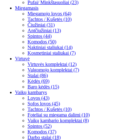
Pufai/ Minkštasuoliai (23)
Miegamasis
Miegamojo lovos (64)
Tachtos / Kušetės (10)
Čiužiniai (31)
Antčiužiniai (13)
Spintos (44)
Komodos (50)
Naktiniai staliukai (14)
Kosmetiniai staliukai (7)
Virtuvė
Virtuvės komplektai (12)
Valgomojo komplektai (7)
Stalai (86)
Kėdės (69)
Baro kėdės (15)
Vaikų kambarys
Lovos (43)
Sofos lovos (45)
Tachtos / Kušetės (10)
Foteliai su miegama dalimi (10)
Vaikų kambario komplektai (8)
Spintos (52)
Komodos (37)
Darbo stalai (18)