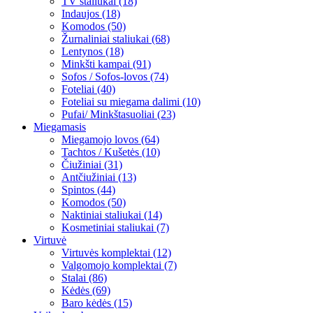
TV staliukai (18)
Indaujos (18)
Komodos (50)
Žurnaliniai staliukai (68)
Lentynos (18)
Minkšti kampai (91)
Sofos / Sofos-lovos (74)
Foteliai (40)
Foteliai su miegama dalimi (10)
Pufai/ Minkštasuoliai (23)
Miegamasis
Miegamojo lovos (64)
Tachtos / Kušetės (10)
Čiužiniai (31)
Antčiužiniai (13)
Spintos (44)
Komodos (50)
Naktiniai staliukai (14)
Kosmetiniai staliukai (7)
Virtuvė
Virtuvės komplektai (12)
Valgomojo komplektai (7)
Stalai (86)
Kėdės (69)
Baro kėdės (15)