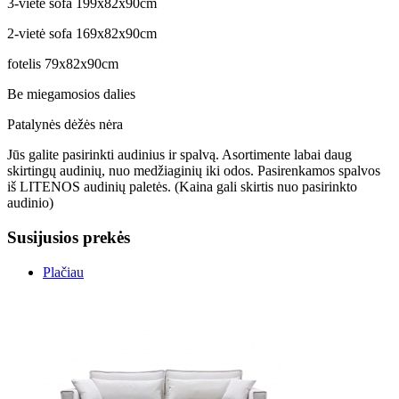
3-vietė sofa 199x82x90cm
2-vietė sofa 169x82x90cm
fotelis 79x82x90cm
Be miegamosios dalies
Patalynės dėžės nėra
Jūs galite pasirinkti audinius ir spalvą. Asortimente labai daug
skirtingų audinių, nuo medžiaginių iki odos. Pasirenkamos spalvos
iš LITENOS audinių paletės. (Kaina gali skirtis nuo pasirinkto
audinio)
Susijusios prekės
Plačiau