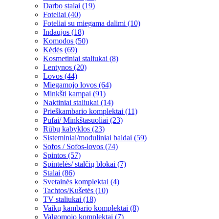
Darbo stalai (19)
Foteliai (40)
Foteliai su miegama dalimi (10)
Indaujos (18)
Komodos (50)
Kėdės (69)
Kosmetiniai staliukai (8)
Lentynos (20)
Lovos (44)
Miegamojo lovos (64)
Minkšti kampai (91)
Naktiniai staliukai (14)
Prieškambario komplektai (11)
Pufai/ Minkštasuoliai (23)
Rūbų kabyklos (23)
Sisteminiai/moduliniai baldai (59)
Sofos / Sofos-lovos (74)
Spintos (57)
Spintelės/ stalčių blokai (7)
Stalai (86)
Svetainės komplektai (4)
Tachtos/Kušetės (10)
TV staliukai (18)
Vaikų kambario komplektai (8)
Valgomojo komplektai (7)