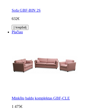
Sofa GBF-BIN 2S
632€
Į krepšelį
Plačiau
Minkštų baldų komplektas GBF-CLE
1 475€