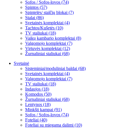
Sofos / Sofos-lovos (74)
Spintos (57)
Spintelės/ stalčių blokai (7)
Stalai (86)
Svetainės komplektai (4)
Tachtos/Kušetės (10)
TV staliukai (18)
Vaikų kambario komplektai (8)
Valgomojo komplektai (7)
Virtuvės komplektai (12)
Žurnaliniai staliukai (68)
Svetainė
Sisteminiai/moduliniai baldai (68)
Svetainės komplektai (4)
Valgomojo komplektai (7)
TV staliukai (18)
Indaujos (18)
Komodos (50)
Žurnaliniai staliukai (68)
Lentynos (18)
Minkšti kampai (91)
Sofos / Sofos-lovos (74)
Foteliai (40)
Foteliai su miegama dalimi (10)