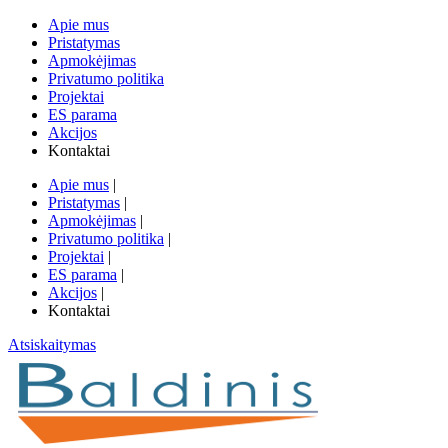
Apie mus
Pristatymas
Apmokėjimas
Privatumo politika
Projektai
ES parama
Akcijos
Kontaktai
Apie mus
|
Pristatymas
|
Apmokėjimas
|
Privatumo politika
|
Projektai
|
ES parama
|
Akcijos
|
Kontaktai
Atsiskaitymas