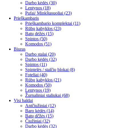
Darbo kėdės (30)
Lentynos (18)
Pufai/ Minkštasuoliai (23)
Prieškambaris
Prieškambario komplektai (11)
Rūbų kabyklos (23)
Batų dėžės (15)
Spintos (50)
Komodos (51)
Biuras
Darbo stalai (20)
Darbo kėdės (32)
Spintos (11)
Spintelės / stalčių blokai (8)
Foteliai (40)
Rūbų kabyklos (21)
Komodos (50)
Lentynos (19)
Žurnaliniai staliukai (68)
Visi baldai
Antčiužiniai (12)
Baro kėdės (14)
Batų dčžės (15)
Čiužiniai (32)
Darbo kėdės (32)