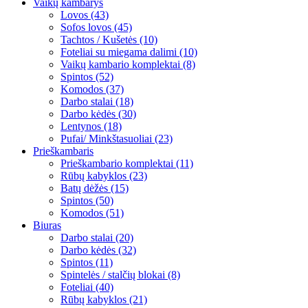
Vaikų kambarys
Lovos (43)
Sofos lovos (45)
Tachtos / Kušetės (10)
Foteliai su miegama dalimi (10)
Vaikų kambario komplektai (8)
Spintos (52)
Komodos (37)
Darbo stalai (18)
Darbo kėdės (30)
Lentynos (18)
Pufai/ Minkštasuoliai (23)
Prieškambaris
Prieškambario komplektai (11)
Rūbų kabyklos (23)
Batų dėžės (15)
Spintos (50)
Komodos (51)
Biuras
Darbo stalai (20)
Darbo kėdės (32)
Spintos (11)
Spintelės / stalčių blokai (8)
Foteliai (40)
Rūbų kabyklos (21)