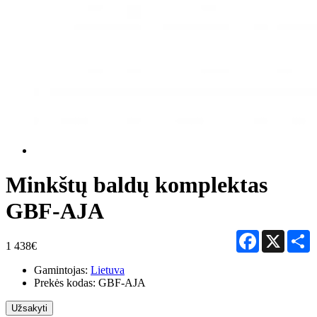
Minkštų baldų komplektas
GBF-AJA
Facebook
X
S
1 438€
Gamintojas:
Lietuva
Prekės kodas:
GBF-AJA
Užsakyti