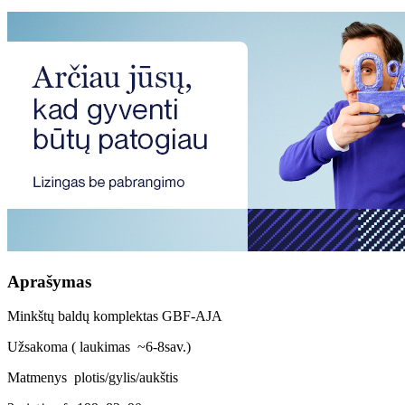
Aprašymas
Minkštų baldų komplektas GBF-AJA
Užsakoma ( laukimas ~6-8sav.)
Matmenys plotis/gylis/aukštis