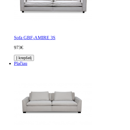
Sofa GBF-AMIRE 3S
973€
Į krepšelį
Plačiau