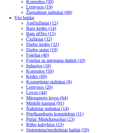
Komodos (50)
Lentynos (19)
Žurnaliniai staliukai (68)
Visi baldai
Antčiužiniai (12)
Baro kėdės (14)
Batų dčžės (15)
Čiužiniai (32)
Darbo kėdės (32)
Darbo stalai (19)
Foteliai (40)
Foteliai su miegama dalimi (10)
Indaujos (18)
Komodos (50)
Kėdės (69)
Kosmetiniai staliukai (8)
Lentynos (20)
Lovos (44)
Miegamojo lovos (64)
Minkšti kampai (91)
Naktiniai staliukai (14)
Prieškambario komplektai (11)
Pufai/ Minkštasuoliai (23)
Rūbų kabyklos (23)
Sisteminiai/moduliniai baldai (59)