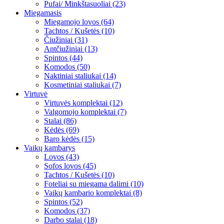
Pufai/ Minkštasuoliai (23)
Miegamasis
Miegamojo lovos (64)
Tachtos / Kušetės (10)
Čiužiniai (31)
Antčiužiniai (13)
Spintos (44)
Komodos (50)
Naktiniai staliukai (14)
Kosmetiniai staliukai (7)
Virtuvė
Virtuvės komplektai (12)
Valgomojo komplektai (7)
Stalai (86)
Kėdės (69)
Baro kėdės (15)
Vaikų kambarys
Lovos (43)
Sofos lovos (45)
Tachtos / Kušetės (10)
Foteliai su miegama dalimi (10)
Vaikų kambario komplektai (8)
Spintos (52)
Komodos (37)
Darbo stalai (18)