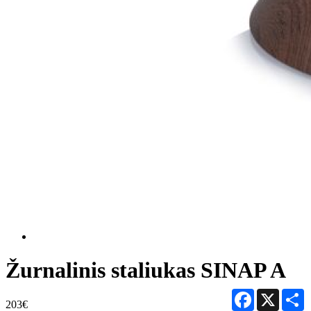
Žurnalinis staliukas SINAP A
Facebook
X
S
203€