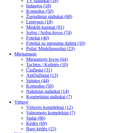
TV staliukai (18)
Indaujos (18)
Komodos (50)
Žurnaliniai staliukai (68)
Lentynos (18)
Minkšti kampai (91)
Sofos / Sofos-lovos (74)
Foteliai (40)
Foteliai su miegama dalimi (10)
Pufai/ Minkštasuoliai (23)
Miegamasis
Miegamojo lovos (64)
Tachtos / Kušetės (10)
Čiužiniai (31)
Antčiužiniai (13)
Spintos (44)
Komodos (50)
Naktiniai staliukai (14)
Kosmetiniai staliukai (7)
Virtuvė
Virtuvės komplektai (12)
Valgomojo komplektai (7)
Stalai (86)
Kėdės (69)
Baro kėdės (15)