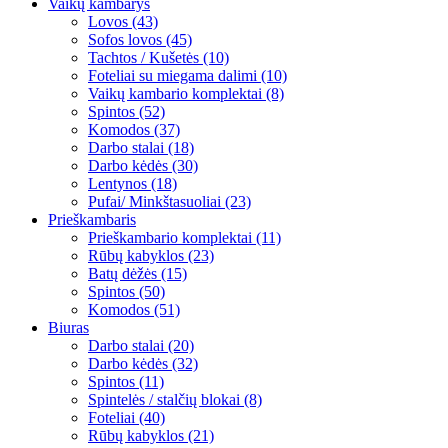
Vaikų kambarys
Lovos (43)
Sofos lovos (45)
Tachtos / Kušetės (10)
Foteliai su miegama dalimi (10)
Vaikų kambario komplektai (8)
Spintos (52)
Komodos (37)
Darbo stalai (18)
Darbo kėdės (30)
Lentynos (18)
Pufai/ Minkštasuoliai (23)
Prieškambaris
Prieškambario komplektai (11)
Rūbų kabyklos (23)
Batų dėžės (15)
Spintos (50)
Komodos (51)
Biuras
Darbo stalai (20)
Darbo kėdės (32)
Spintos (11)
Spintelės / stalčių blokai (8)
Foteliai (40)
Rūbų kabyklos (21)