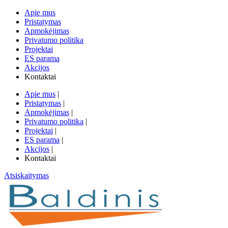
Apie mus
Pristatymas
Apmokėjimas
Privatumo politika
Projektai
ES parama
Akcijos
Kontaktai
Apie mus
|
Pristatymas
|
Apmokėjimas
|
Privatumo politika
|
Projektai
|
ES parama
|
Akcijos
|
Kontaktai
Atsiskaitymas