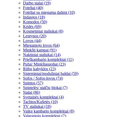
Darbo stalai (19)
Foteliai (40)
Foteliai su miegama dalimi (10)
Indaujos (18)
Komodos (50)
Kėdės (69)
Kosmetiniai staliukai (8)
Lentynos (20)
Lovos (44)
Miegamojo lovos (64)
Minkšti kampai (91)
Naktiniai staliukai (14)
Prieškambario komplektai (11)
Pufai/ Minkštasuoliai (23)
Rūbų kabyklos (23)
Sisteminiai/moduliniai baldai (59)
Sofos / Sofos-lovos (74)
Spintos (57)
Spintelės/ stalčių blokai (7)
Stalai (86)
Svetainės komplektai (4)
Tachtos/Kušetės (10)
TV staliukai (18)
Vaikų kambario komplektai (8)
Valgomojo komplektai (7)