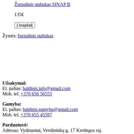
Žurnalinis staliukas SINAP B
135€
Į krepšelį
Žymės:
žurnalinis staliukas
Užsakymai:
El. paštas:
baldinis.info@gmail.com
Mob. tel.
+370 656 56555
Gamyba:
El. paštas:
baldinis.gamyba@gmail.com
Mob. tel.
+370 655 45597
Parduotuvė:
Adresas: Vydmantai, Verslininkų g. 17 Kretingos raj.