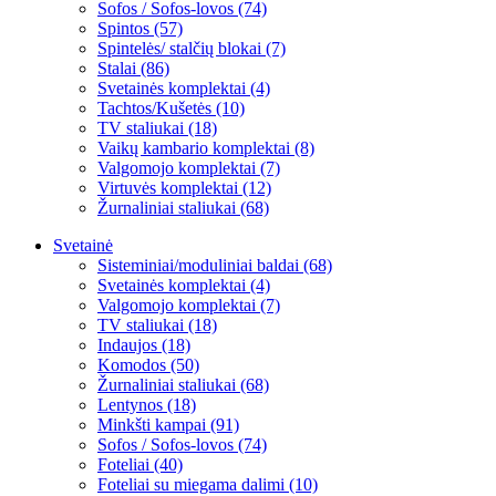
Sofos / Sofos-lovos (74)
Spintos (57)
Spintelės/ stalčių blokai (7)
Stalai (86)
Svetainės komplektai (4)
Tachtos/Kušetės (10)
TV staliukai (18)
Vaikų kambario komplektai (8)
Valgomojo komplektai (7)
Virtuvės komplektai (12)
Žurnaliniai staliukai (68)
Svetainė
Sisteminiai/moduliniai baldai (68)
Svetainės komplektai (4)
Valgomojo komplektai (7)
TV staliukai (18)
Indaujos (18)
Komodos (50)
Žurnaliniai staliukai (68)
Lentynos (18)
Minkšti kampai (91)
Sofos / Sofos-lovos (74)
Foteliai (40)
Foteliai su miegama dalimi (10)