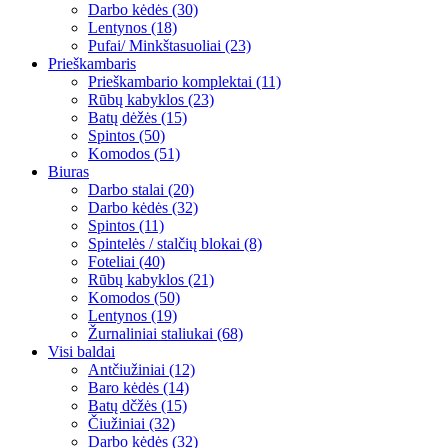
Darbo kėdės (30)
Lentynos (18)
Pufai/ Minkštasuoliai (23)
Prieškambaris
Prieškambario komplektai (11)
Rūbų kabyklos (23)
Batų dėžės (15)
Spintos (50)
Komodos (51)
Biuras
Darbo stalai (20)
Darbo kėdės (32)
Spintos (11)
Spintelės / stalčių blokai (8)
Foteliai (40)
Rūbų kabyklos (21)
Komodos (50)
Lentynos (19)
Žurnaliniai staliukai (68)
Visi baldai
Antčiužiniai (12)
Baro kėdės (14)
Batų dčžės (15)
Čiužiniai (32)
Darbo kėdės (32)