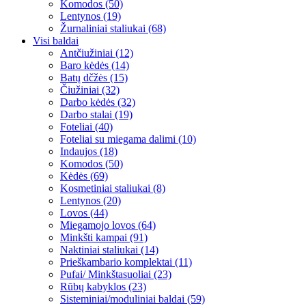
Komodos (50)
Lentynos (19)
Žurnaliniai staliukai (68)
Visi baldai
Antčiužiniai (12)
Baro kėdės (14)
Batų dčžės (15)
Čiužiniai (32)
Darbo kėdės (32)
Darbo stalai (19)
Foteliai (40)
Foteliai su miegama dalimi (10)
Indaujos (18)
Komodos (50)
Kėdės (69)
Kosmetiniai staliukai (8)
Lentynos (20)
Lovos (44)
Miegamojo lovos (64)
Minkšti kampai (91)
Naktiniai staliukai (14)
Prieškambario komplektai (11)
Pufai/ Minkštasuoliai (23)
Rūbų kabyklos (23)
Sisteminiai/moduliniai baldai (59)