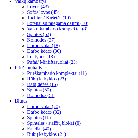
Vaikų kambarys
Lovos (43)
Sofos lovos (45)
Tachtos / Kušetės (10)
Foteliai su miegama dalimi (10)
Vaikų kambario komplektai (8)
Spintos (52)
Komodos (37)
Darbo stalai (18)
Darbo kėdės (30)
Lentynos (18)
Pufai/ Minkštasuoliai (23)
Prieškambaris
Prieškambario komplektai (11)
Rūbų kabyklos (23)
Batų dėžės (15)
Spintos (50)
Komodos (51)
Biuras
Darbo stalai (20)
Darbo kėdės (32)
Spintos (11)
Spintelės / stalčių blokai (8)
Foteliai (40)
Rūbų kabyklos (21)