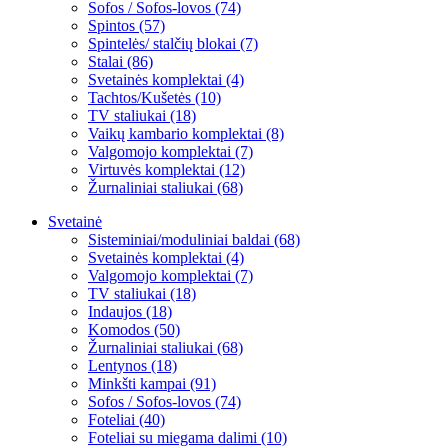
Sofos / Sofos-lovos (74)
Spintos (57)
Spintelės/ stalčių blokai (7)
Stalai (86)
Svetainės komplektai (4)
Tachtos/Kušetės (10)
TV staliukai (18)
Vaikų kambario komplektai (8)
Valgomojo komplektai (7)
Virtuvės komplektai (12)
Žurnaliniai staliukai (68)
Svetainė
Sisteminiai/moduliniai baldai (68)
Svetainės komplektai (4)
Valgomojo komplektai (7)
TV staliukai (18)
Indaujos (18)
Komodos (50)
Žurnaliniai staliukai (68)
Lentynos (18)
Minkšti kampai (91)
Sofos / Sofos-lovos (74)
Foteliai (40)
Foteliai su miegama dalimi (10)