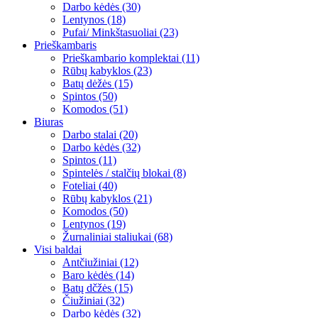
Darbo kėdės (30)
Lentynos (18)
Pufai/ Minkštasuoliai (23)
Prieškambaris
Prieškambario komplektai (11)
Rūbų kabyklos (23)
Batų dėžės (15)
Spintos (50)
Komodos (51)
Biuras
Darbo stalai (20)
Darbo kėdės (32)
Spintos (11)
Spintelės / stalčių blokai (8)
Foteliai (40)
Rūbų kabyklos (21)
Komodos (50)
Lentynos (19)
Žurnaliniai staliukai (68)
Visi baldai
Antčiužiniai (12)
Baro kėdės (14)
Batų dčžės (15)
Čiužiniai (32)
Darbo kėdės (32)