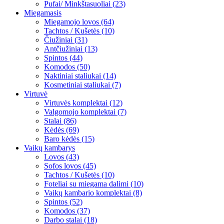
Pufai/ Minkštasuoliai (23)
Miegamasis
Miegamojo lovos (64)
Tachtos / Kušetės (10)
Čiužiniai (31)
Antčiužiniai (13)
Spintos (44)
Komodos (50)
Naktiniai staliukai (14)
Kosmetiniai staliukai (7)
Virtuvė
Virtuvės komplektai (12)
Valgomojo komplektai (7)
Stalai (86)
Kėdės (69)
Baro kėdės (15)
Vaikų kambarys
Lovos (43)
Sofos lovos (45)
Tachtos / Kušetės (10)
Foteliai su miegama dalimi (10)
Vaikų kambario komplektai (8)
Spintos (52)
Komodos (37)
Darbo stalai (18)