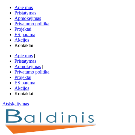
Apie mus
Pristatymas
Apmokėjimas
Privatumo politika
Projektai
ES parama
Akcijos
Kontaktai
Apie mus
|
Pristatymas
|
Apmokėjimas
|
Privatumo politika
|
Projektai
|
ES parama
|
Akcijos
|
Kontaktai
Atsiskaitymas