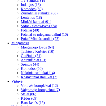
TV staliukai (18)
Indaujos (18)
Komodos (50)
Žurnaliniai staliukai (68)
Lentynos (18)
Minkšti kampai (91)
Sofos / Sofos-lovos (74)
Foteliai (40)
Foteliai su miegama dalimi (10)
Pufai/ Minkštasuoliai (23)
Miegamasis
Miegamojo lovos (64)
Tachtos / Kušetės (10)
Čiužiniai (31)
Antčiužiniai (13)
Spintos (44)
Komodos (50)
Naktiniai staliukai (14)
Kosmetiniai staliukai (7)
Virtuvė
Virtuvės komplektai (12)
Valgomojo komplektai (7)
Stalai (86)
Kėdės (69)
Baro kėdės (15)