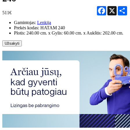
Facebook
X
S
511€
Gamintojas:
Lenkija
Prekės kodas:
HATAM 240
Plotis: 240.00 cm. x Gylis: 60.00 cm. x Aukštis: 202.00 cm.
Užsakyti