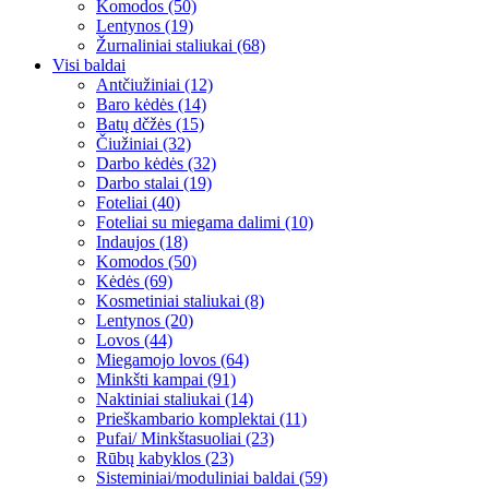
Komodos (50)
Lentynos (19)
Žurnaliniai staliukai (68)
Visi baldai
Antčiužiniai (12)
Baro kėdės (14)
Batų dčžės (15)
Čiužiniai (32)
Darbo kėdės (32)
Darbo stalai (19)
Foteliai (40)
Foteliai su miegama dalimi (10)
Indaujos (18)
Komodos (50)
Kėdės (69)
Kosmetiniai staliukai (8)
Lentynos (20)
Lovos (44)
Miegamojo lovos (64)
Minkšti kampai (91)
Naktiniai staliukai (14)
Prieškambario komplektai (11)
Pufai/ Minkštasuoliai (23)
Rūbų kabyklos (23)
Sisteminiai/moduliniai baldai (59)