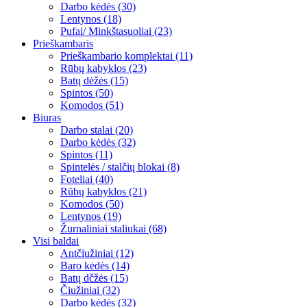
Darbo kėdės (30)
Lentynos (18)
Pufai/ Minkštasuoliai (23)
Prieškambaris
Prieškambario komplektai (11)
Rūbų kabyklos (23)
Batų dėžės (15)
Spintos (50)
Komodos (51)
Biuras
Darbo stalai (20)
Darbo kėdės (32)
Spintos (11)
Spintelės / stalčių blokai (8)
Foteliai (40)
Rūbų kabyklos (21)
Komodos (50)
Lentynos (19)
Žurnaliniai staliukai (68)
Visi baldai
Antčiužiniai (12)
Baro kėdės (14)
Batų dčžės (15)
Čiužiniai (32)
Darbo kėdės (32)