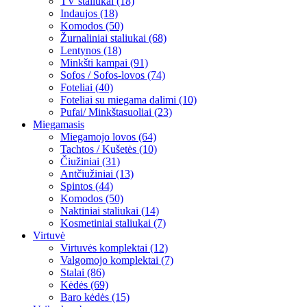
TV staliukai (18)
Indaujos (18)
Komodos (50)
Žurnaliniai staliukai (68)
Lentynos (18)
Minkšti kampai (91)
Sofos / Sofos-lovos (74)
Foteliai (40)
Foteliai su miegama dalimi (10)
Pufai/ Minkštasuoliai (23)
Miegamasis
Miegamojo lovos (64)
Tachtos / Kušetės (10)
Čiužiniai (31)
Antčiužiniai (13)
Spintos (44)
Komodos (50)
Naktiniai staliukai (14)
Kosmetiniai staliukai (7)
Virtuvė
Virtuvės komplektai (12)
Valgomojo komplektai (7)
Stalai (86)
Kėdės (69)
Baro kėdės (15)