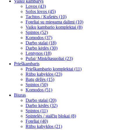
Vaikų kambarys
Lovos (43)
Sofos lovos (45)
Tachtos / Kušetės (10)
Foteliai su miegama dalimi (10)
Vaikų kambario komplektai (8)
Spintos (52)
Komodos (37)
Darbo stalai (18)
Darbo kėdės (30)
Lentynos (18)
Pufai/ Minkštasuoliai (23)
Prieškambaris
Prieškambario komplektai (11)
Rūbų kabyklos (23)
Batų dėžės (15)
Spintos (50)
Komodos (51)
Biuras
Darbo stalai (20)
Darbo kėdės (32)
Spintos (11)
Spintelės / stalčių blokai (8)
Foteliai (40)
Rūbų kabyklos (21)