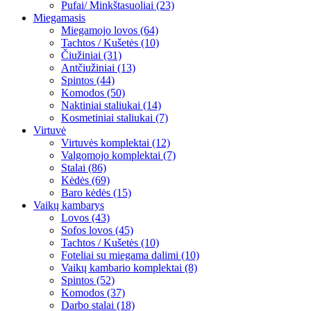
Pufai/ Minkštasuoliai (23)
Miegamasis
Miegamojo lovos (64)
Tachtos / Kušetės (10)
Čiužiniai (31)
Antčiužiniai (13)
Spintos (44)
Komodos (50)
Naktiniai staliukai (14)
Kosmetiniai staliukai (7)
Virtuvė
Virtuvės komplektai (12)
Valgomojo komplektai (7)
Stalai (86)
Kėdės (69)
Baro kėdės (15)
Vaikų kambarys
Lovos (43)
Sofos lovos (45)
Tachtos / Kušetės (10)
Foteliai su miegama dalimi (10)
Vaikų kambario komplektai (8)
Spintos (52)
Komodos (37)
Darbo stalai (18)