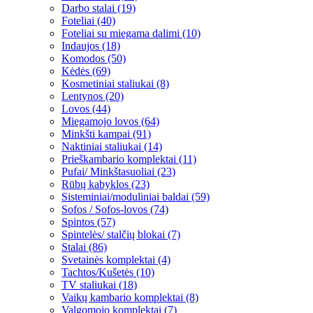
Darbo stalai (19)
Foteliai (40)
Foteliai su miegama dalimi (10)
Indaujos (18)
Komodos (50)
Kėdės (69)
Kosmetiniai staliukai (8)
Lentynos (20)
Lovos (44)
Miegamojo lovos (64)
Minkšti kampai (91)
Naktiniai staliukai (14)
Prieškambario komplektai (11)
Pufai/ Minkštasuoliai (23)
Rūbų kabyklos (23)
Sisteminiai/moduliniai baldai (59)
Sofos / Sofos-lovos (74)
Spintos (57)
Spintelės/ stalčių blokai (7)
Stalai (86)
Svetainės komplektai (4)
Tachtos/Kušetės (10)
TV staliukai (18)
Vaikų kambario komplektai (8)
Valgomojo komplektai (7)