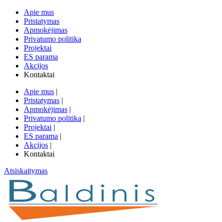
Apie mus
Pristatymas
Apmokėjimas
Privatumo politika
Projektai
ES parama
Akcijos
Kontaktai
Apie mus
|
Pristatymas
|
Apmokėjimas
|
Privatumo politika
|
Projektai
|
ES parama
|
Akcijos
|
Kontaktai
Atsiskaitymas