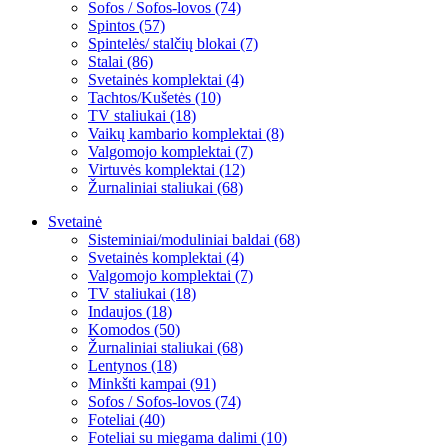
Sofos / Sofos-lovos (74)
Spintos (57)
Spintelės/ stalčių blokai (7)
Stalai (86)
Svetainės komplektai (4)
Tachtos/Kušetės (10)
TV staliukai (18)
Vaikų kambario komplektai (8)
Valgomojo komplektai (7)
Virtuvės komplektai (12)
Žurnaliniai staliukai (68)
Svetainė
Sisteminiai/moduliniai baldai (68)
Svetainės komplektai (4)
Valgomojo komplektai (7)
TV staliukai (18)
Indaujos (18)
Komodos (50)
Žurnaliniai staliukai (68)
Lentynos (18)
Minkšti kampai (91)
Sofos / Sofos-lovos (74)
Foteliai (40)
Foteliai su miegama dalimi (10)