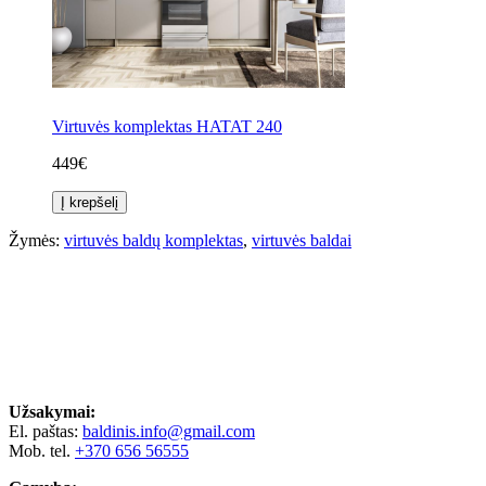
Virtuvės komplektas HATAT 240
449€
Į krepšelį
Žymės:
virtuvės baldų komplektas
,
virtuvės baldai
Užsakymai:
El. paštas:
baldinis.info@gmail.com
Mob. tel.
+370 656 56555