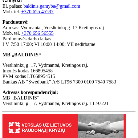
Gamyba:
El. paštas:
baldinis.gamyba@gmail.com
Mob. tel.
+370 655 45597
Parduotuvė:
Adresas: Vydmantai, Verslininkų g. 17 Kretingos raj.
Mob. tel.
+370 656 56555
Parduotuvės darbo laikas
I-V 7:50-17:00; VI 10:00-14:00; VII nedirbame
MB „BALDINIS“
Verslininkų g. 17, Vydmantai, Kretingos raj.
Įmonės kodas 166895458
PVM kodas LT668954515
Bankas AB "Swedbank" A/S LT96 7300 0100 7540 7583
Adresas korespondencijai:
MB „BALDINIS“
Verslininkų g. 17, Vydmantai, Kretingos raj. LT-97221