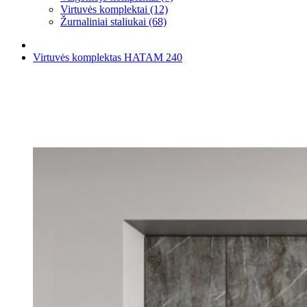
Virtuvės komplektai (12)
Žurnaliniai staliukai (68)
Virtuvės komplektas HATAM 240