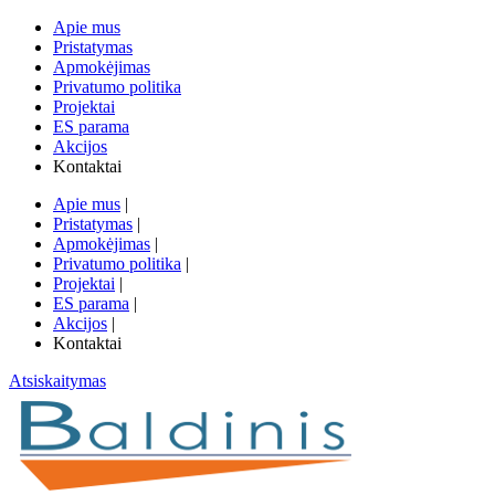
Apie mus
Pristatymas
Apmokėjimas
Privatumo politika
Projektai
ES parama
Akcijos
Kontaktai
Apie mus
|
Pristatymas
|
Apmokėjimas
|
Privatumo politika
|
Projektai
|
ES parama
|
Akcijos
|
Kontaktai
Atsiskaitymas