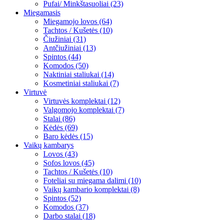
Pufai/ Minkštasuoliai (23)
Miegamasis
Miegamojo lovos (64)
Tachtos / Kušetės (10)
Čiužiniai (31)
Antčiužiniai (13)
Spintos (44)
Komodos (50)
Naktiniai staliukai (14)
Kosmetiniai staliukai (7)
Virtuvė
Virtuvės komplektai (12)
Valgomojo komplektai (7)
Stalai (86)
Kėdės (69)
Baro kėdės (15)
Vaikų kambarys
Lovos (43)
Sofos lovos (45)
Tachtos / Kušetės (10)
Foteliai su miegama dalimi (10)
Vaikų kambario komplektai (8)
Spintos (52)
Komodos (37)
Darbo stalai (18)