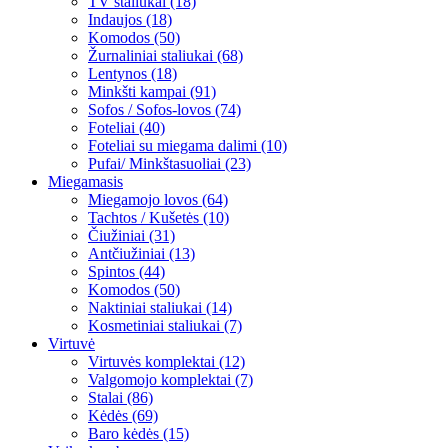
TV staliukai (18)
Indaujos (18)
Komodos (50)
Žurnaliniai staliukai (68)
Lentynos (18)
Minkšti kampai (91)
Sofos / Sofos-lovos (74)
Foteliai (40)
Foteliai su miegama dalimi (10)
Pufai/ Minkštasuoliai (23)
Miegamasis
Miegamojo lovos (64)
Tachtos / Kušetės (10)
Čiužiniai (31)
Antčiužiniai (13)
Spintos (44)
Komodos (50)
Naktiniai staliukai (14)
Kosmetiniai staliukai (7)
Virtuvė
Virtuvės komplektai (12)
Valgomojo komplektai (7)
Stalai (86)
Kėdės (69)
Baro kėdės (15)