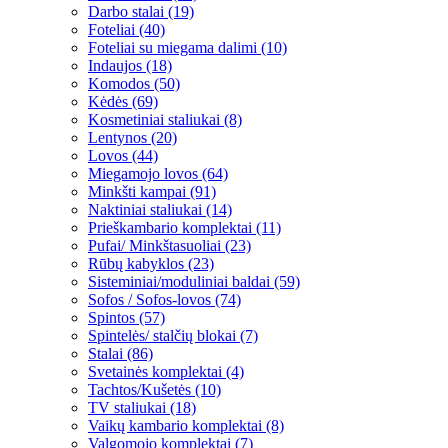
Darbo stalai (19)
Foteliai (40)
Foteliai su miegama dalimi (10)
Indaujos (18)
Komodos (50)
Kėdės (69)
Kosmetiniai staliukai (8)
Lentynos (20)
Lovos (44)
Miegamojo lovos (64)
Minkšti kampai (91)
Naktiniai staliukai (14)
Prieškambario komplektai (11)
Pufai/ Minkštasuoliai (23)
Rūbų kabyklos (23)
Sisteminiai/moduliniai baldai (59)
Sofos / Sofos-lovos (74)
Spintos (57)
Spintelės/ stalčių blokai (7)
Stalai (86)
Svetainės komplektai (4)
Tachtos/Kušetės (10)
TV staliukai (18)
Vaikų kambario komplektai (8)
Valgomojo komplektai (7)