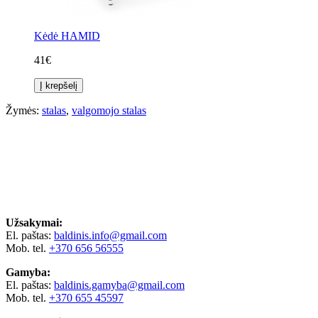
Kėdė HAMID
41€
Į krepšelį
Žymės:
stalas
,
valgomojo stalas
Užsakymai:
El. paštas:
baldinis.info@gmail.com
Mob. tel.
+370 656 56555
Gamyba:
El. paštas:
baldinis.gamyba@gmail.com
Mob. tel.
+370 655 45597