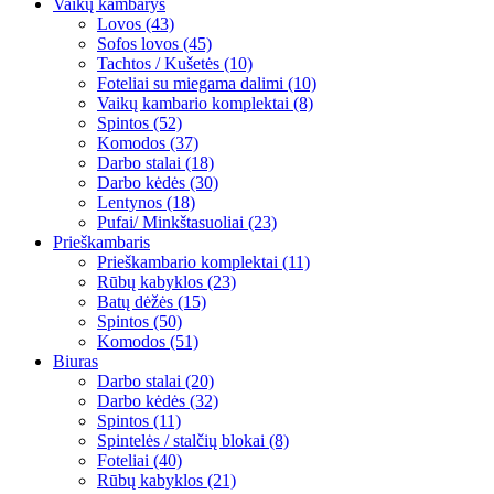
Vaikų kambarys
Lovos (43)
Sofos lovos (45)
Tachtos / Kušetės (10)
Foteliai su miegama dalimi (10)
Vaikų kambario komplektai (8)
Spintos (52)
Komodos (37)
Darbo stalai (18)
Darbo kėdės (30)
Lentynos (18)
Pufai/ Minkštasuoliai (23)
Prieškambaris
Prieškambario komplektai (11)
Rūbų kabyklos (23)
Batų dėžės (15)
Spintos (50)
Komodos (51)
Biuras
Darbo stalai (20)
Darbo kėdės (32)
Spintos (11)
Spintelės / stalčių blokai (8)
Foteliai (40)
Rūbų kabyklos (21)