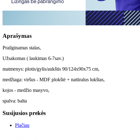
Aprašymas
Prailginamas stalas,
Užsakomas ( laukimas 6-7sav.)
matmenys: plotis/gylis/aukštis 90/124x90x75 cm,
medžiaga: viršus - MDF plokštė + natūralus lukštas,
kojos - medžio masyvo,
spalva: balta
Susijusios prekės
Plačiau