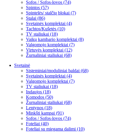
Sofos / Sofos-lovos (74)
Spintos (57)
Spintelės/ stalčių blokai (7)
Stalai (86)
Svetainės komplektai (4)
Tachtos/Kušetės (10)
TV staliukai (18)
Vaikų kambario komplektai (8)
Valgomojo komplektai (7)
Virtuvės komplektai (12)
Žurnaliniai staliukai (68)
Svetainė
Sisteminiai/moduliniai baldai (68)
Svetainės komplektai (4)
Valgomojo komplektai (7)
TV staliukai (18)
Indaujos (18)
Komodos (50)
Žurnaliniai staliukai (68)
Lentynos (18)
Minkšti kampai (91)
Sofos / Sofos-lovos (74)
Foteliai (40)
Foteliai su miegama dalimi (10)