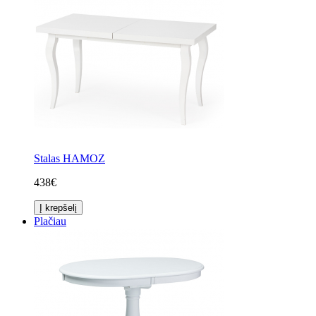
Stalas HAMOZ
438€
Į krepšelį
Plačiau