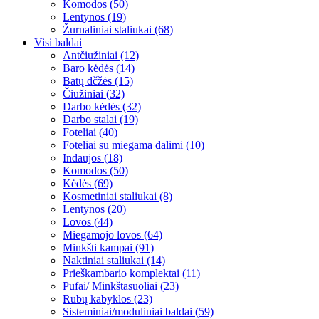
Komodos (50)
Lentynos (19)
Žurnaliniai staliukai (68)
Visi baldai
Antčiužiniai (12)
Baro kėdės (14)
Batų dčžės (15)
Čiužiniai (32)
Darbo kėdės (32)
Darbo stalai (19)
Foteliai (40)
Foteliai su miegama dalimi (10)
Indaujos (18)
Komodos (50)
Kėdės (69)
Kosmetiniai staliukai (8)
Lentynos (20)
Lovos (44)
Miegamojo lovos (64)
Minkšti kampai (91)
Naktiniai staliukai (14)
Prieškambario komplektai (11)
Pufai/ Minkštasuoliai (23)
Rūbų kabyklos (23)
Sisteminiai/moduliniai baldai (59)