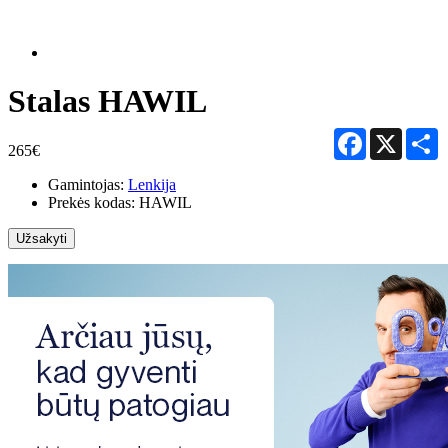
Stalas HAWIL
Facebook
X
S
265€
Gamintojas:
Lenkija
Prekės kodas:
HAWIL
Užsakyti