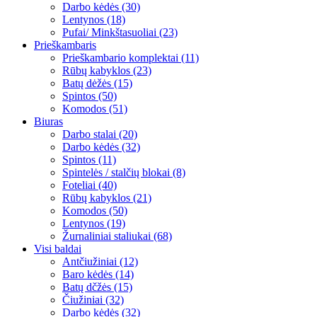
Darbo kėdės (30)
Lentynos (18)
Pufai/ Minkštasuoliai (23)
Prieškambaris
Prieškambario komplektai (11)
Rūbų kabyklos (23)
Batų dėžės (15)
Spintos (50)
Komodos (51)
Biuras
Darbo stalai (20)
Darbo kėdės (32)
Spintos (11)
Spintelės / stalčių blokai (8)
Foteliai (40)
Rūbų kabyklos (21)
Komodos (50)
Lentynos (19)
Žurnaliniai staliukai (68)
Visi baldai
Antčiužiniai (12)
Baro kėdės (14)
Batų dčžės (15)
Čiužiniai (32)
Darbo kėdės (32)