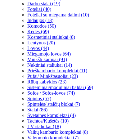
Darbo stalai (19)
Foteliai (40)
Foteliai su miegama dalimi (10)
Indaujos (18)
Komodos (50)
Kėdės (69)
Kosmetiniai staliukai (8)
Lentynos (20)
Lovos (44)
Miegamojo lovos (64)
Minkšti kampai (91)
Naktiniai staliukai (14)
Prieškambario komplektai (11)
Pufai/ Minkštasuoliai (23)
Rūbų kabyklos (23)
Sisteminiai/moduliniai baldai (59)
Sofos / Sofos-lovos (74)
Spintos (57)
Spintelės/ stalčių blokai (7)
Stalai (86)
Svetainės komplektai (4)
Tachtos/Kušetės (10)
TV staliukai (18)
Vaikų kambario komplektai (8)
Valgomojo komplektai (7)