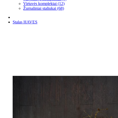
Virtuvės komplektai (12)
Žurnaliniai staliukai (68)
Stalas HAVES