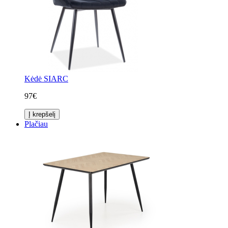
Kėdė SIARC
97€
Į krepšelį
Plačiau