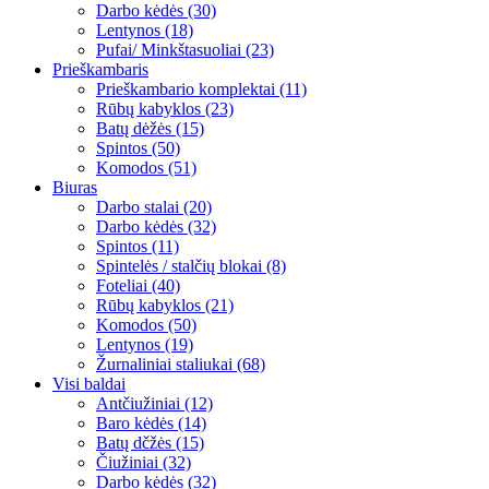
Darbo kėdės (30)
Lentynos (18)
Pufai/ Minkštasuoliai (23)
Prieškambaris
Prieškambario komplektai (11)
Rūbų kabyklos (23)
Batų dėžės (15)
Spintos (50)
Komodos (51)
Biuras
Darbo stalai (20)
Darbo kėdės (32)
Spintos (11)
Spintelės / stalčių blokai (8)
Foteliai (40)
Rūbų kabyklos (21)
Komodos (50)
Lentynos (19)
Žurnaliniai staliukai (68)
Visi baldai
Antčiužiniai (12)
Baro kėdės (14)
Batų dčžės (15)
Čiužiniai (32)
Darbo kėdės (32)