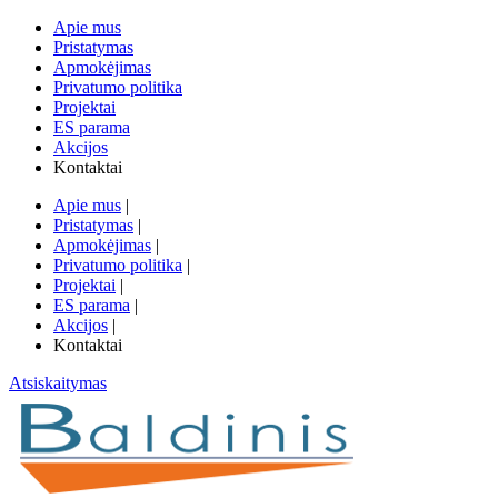
Apie mus
Pristatymas
Apmokėjimas
Privatumo politika
Projektai
ES parama
Akcijos
Kontaktai
Apie mus
|
Pristatymas
|
Apmokėjimas
|
Privatumo politika
|
Projektai
|
ES parama
|
Akcijos
|
Kontaktai
Atsiskaitymas