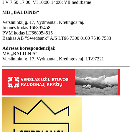
I-V 7:50-17:00; VI 10:00-14:00; VII nedirbame
MB „BALDINIS“
Verslininkų g. 17, Vydmantai, Kretingos raj.
Įmonės kodas 166895458
PVM kodas LT668954515
Bankas AB "Swedbank" A/S LT96 7300 0100 7540 7583
Adresas korespondencijai:
MB „BALDINIS“
Verslininkų g. 17, Vydmantai, Kretingos raj. LT-97221