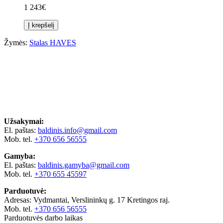
1 243€
Į krepšelį
Žymės:
Stalas HAVES
Užsakymai:
El. paštas:
baldinis.info@gmail.com
Mob. tel.
+370 656 56555
Gamyba:
El. paštas:
baldinis.gamyba@gmail.com
Mob. tel.
+370 655 45597
Parduotuvė:
Adresas: Vydmantai, Verslininkų g. 17 Kretingos raj.
Mob. tel.
+370 656 56555
Parduotuvės darbo laikas