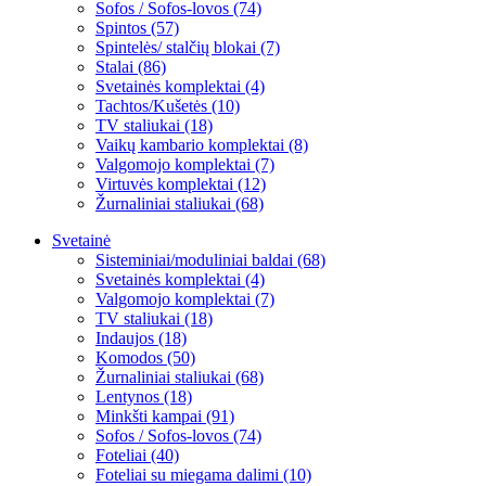
Sofos / Sofos-lovos (74)
Spintos (57)
Spintelės/ stalčių blokai (7)
Stalai (86)
Svetainės komplektai (4)
Tachtos/Kušetės (10)
TV staliukai (18)
Vaikų kambario komplektai (8)
Valgomojo komplektai (7)
Virtuvės komplektai (12)
Žurnaliniai staliukai (68)
Svetainė
Sisteminiai/moduliniai baldai (68)
Svetainės komplektai (4)
Valgomojo komplektai (7)
TV staliukai (18)
Indaujos (18)
Komodos (50)
Žurnaliniai staliukai (68)
Lentynos (18)
Minkšti kampai (91)
Sofos / Sofos-lovos (74)
Foteliai (40)
Foteliai su miegama dalimi (10)