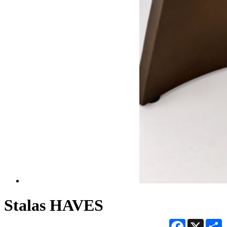
Stalas HAVES
Facebook
X
S