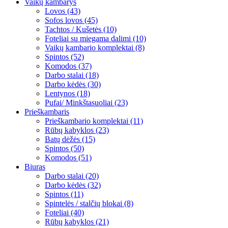
Vaikų kambarys
Lovos (43)
Sofos lovos (45)
Tachtos / Kušetės (10)
Foteliai su miegama dalimi (10)
Vaikų kambario komplektai (8)
Spintos (52)
Komodos (37)
Darbo stalai (18)
Darbo kėdės (30)
Lentynos (18)
Pufai/ Minkštasuoliai (23)
Prieškambaris
Prieškambario komplektai (11)
Rūbų kabyklos (23)
Batų dėžės (15)
Spintos (50)
Komodos (51)
Biuras
Darbo stalai (20)
Darbo kėdės (32)
Spintos (11)
Spintelės / stalčių blokai (8)
Foteliai (40)
Rūbų kabyklos (21)