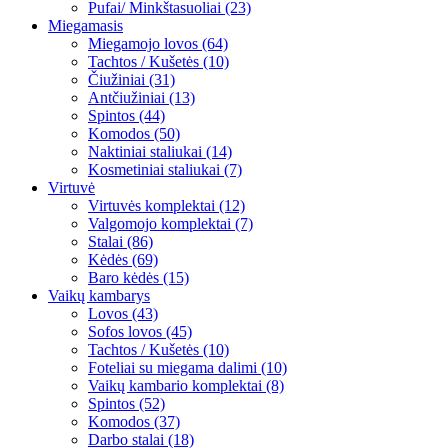
Pufai/ Minkštasuoliai (23)
Miegamasis
Miegamojo lovos (64)
Tachtos / Kušetės (10)
Čiužiniai (31)
Antčiužiniai (13)
Spintos (44)
Komodos (50)
Naktiniai staliukai (14)
Kosmetiniai staliukai (7)
Virtuvė
Virtuvės komplektai (12)
Valgomojo komplektai (7)
Stalai (86)
Kėdės (69)
Baro kėdės (15)
Vaikų kambarys
Lovos (43)
Sofos lovos (45)
Tachtos / Kušetės (10)
Foteliai su miegama dalimi (10)
Vaikų kambario komplektai (8)
Spintos (52)
Komodos (37)
Darbo stalai (18)