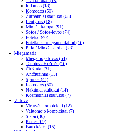
TV staliukai (18)
Indaujos (18)
Komodos (50)
Žurnaliniai staliukai (68)
Lentynos (18)
Minkšti kampai (91)
Sofos / Sofos-lovos (74)
Foteliai (40)
Foteliai su miegama dalimi (10)
Pufai/ Minkštasuoliai (23)
Miegamasis
Miegamojo lovos (64)
Tachtos / Kušetės (10)
Čiužiniai (31)
Antčiužiniai (13)
Spintos (44)
Komodos (50)
Naktiniai staliukai (14)
Kosmetiniai staliukai (7)
Virtuvė
Virtuvės komplektai (12)
Valgomojo komplektai (7)
Stalai (86)
Kėdės (69)
Baro kėdės (15)