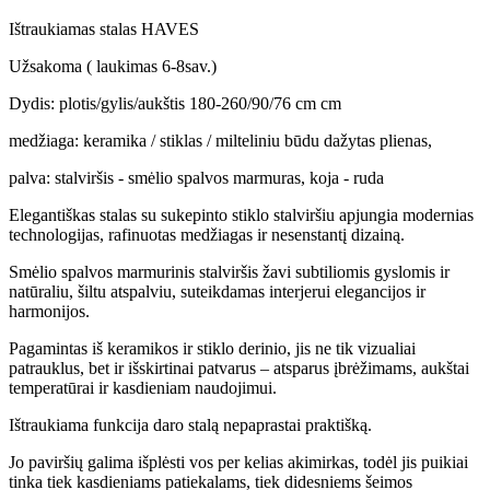
Ištraukiamas stalas HAVES
Užsakoma ( laukimas 6-8sav.)
Dydis: plotis/gylis/aukštis 180-260/90/76 cm cm
medžiaga: keramika / stiklas / milteliniu būdu dažytas plienas,
palva: stalviršis - smėlio spalvos marmuras, koja - ruda
Elegantiškas stalas su sukepinto stiklo stalviršiu apjungia modernias
technologijas, rafinuotas medžiagas ir nesenstantį dizainą.
Smėlio spalvos marmurinis stalviršis žavi subtiliomis gyslomis ir
natūraliu, šiltu atspalviu, suteikdamas interjerui elegancijos ir
harmonijos.
Pagamintas iš keramikos ir stiklo derinio, jis ne tik vizualiai
patrauklus, bet ir išskirtinai patvarus – atsparus įbrėžimams, aukštai
temperatūrai ir kasdieniam naudojimui.
Ištraukiama funkcija daro stalą nepaprastai praktišką.
Jo paviršių galima išplėsti vos per kelias akimirkas, todėl jis puikiai
tinka tiek kasdieniams patiekalams, tiek didesniems šeimos