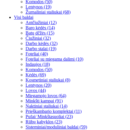
Komodos (50)
Lentynos (19)
Žurnaliniai staliukai (68)
Visi baldai
Antčiužiniai (12)
Baro kėdės (14)
Batų dčžės (15)
Čiužiniai (32)
Darbo kėdės (32)
Darbo stalai (19)
Foteliai (40)
Foteliai su miegama dalimi (10)
Indaujos (18)
Komodos (50)
Kėdės (69)
Kosmetiniai staliukai (8)
Lentynos (20)
Lovos (44)
Miegamojo lovos (64)
Minkšti kampai (91)
Naktiniai staliukai (14)
Prieškambario komplektai (11)
Pufai/ Minkštasuoliai (23)
Rūbų kabyklos (23)
Sisteminiai/moduliniai baldai (59)