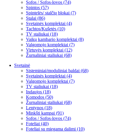
Sofos / Sofos-lovos (74)
Spintos (57)
Spintelės/ stalčių blokai (7)
Stalai (86)
Svetainės komplektai (4)
Tachtos/Kušetės (10)
TV staliukai (18)
Vaikų kambario komplektai (8)
Valgomojo komplektai (7)
Virtuvės komplektai (12)
Žurnaliniai staliukai (68)
Svetainė
Sisteminiai/moduliniai baldai (68)
Svetainės komplektai (4)
Valgomojo komplektai (7)
TV staliukai (18)
Indaujos (18)
Komodos (50)
Žurnaliniai staliukai (68)
Lentynos (18)
Minkšti kampai (91)
Sofos / Sofos-lovos (74)
Foteliai (40)
Foteliai su miegama dalimi (10)