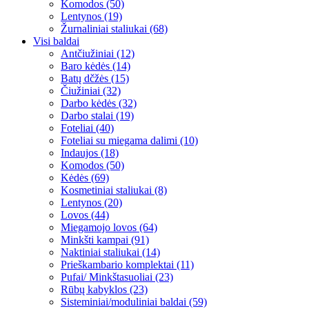
Komodos (50)
Lentynos (19)
Žurnaliniai staliukai (68)
Visi baldai
Antčiužiniai (12)
Baro kėdės (14)
Batų dčžės (15)
Čiužiniai (32)
Darbo kėdės (32)
Darbo stalai (19)
Foteliai (40)
Foteliai su miegama dalimi (10)
Indaujos (18)
Komodos (50)
Kėdės (69)
Kosmetiniai staliukai (8)
Lentynos (20)
Lovos (44)
Miegamojo lovos (64)
Minkšti kampai (91)
Naktiniai staliukai (14)
Prieškambario komplektai (11)
Pufai/ Minkštasuoliai (23)
Rūbų kabyklos (23)
Sisteminiai/moduliniai baldai (59)