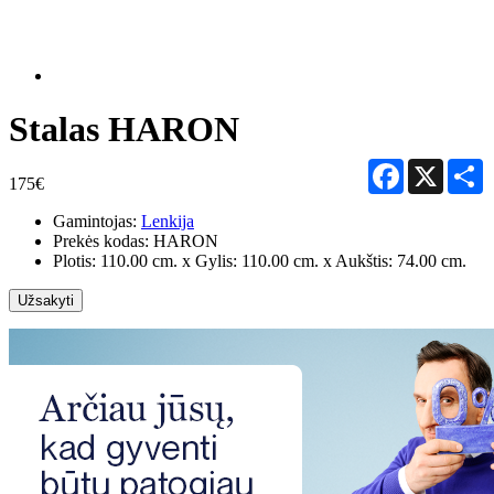
Stalas HARON
Facebook
X
S
175€
Gamintojas:
Lenkija
Prekės kodas:
HARON
Plotis: 110.00 cm. x Gylis: 110.00 cm. x Aukštis: 74.00 cm.
Užsakyti