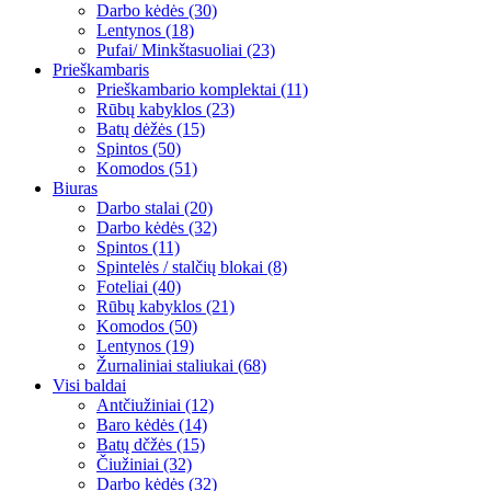
Darbo kėdės (30)
Lentynos (18)
Pufai/ Minkštasuoliai (23)
Prieškambaris
Prieškambario komplektai (11)
Rūbų kabyklos (23)
Batų dėžės (15)
Spintos (50)
Komodos (51)
Biuras
Darbo stalai (20)
Darbo kėdės (32)
Spintos (11)
Spintelės / stalčių blokai (8)
Foteliai (40)
Rūbų kabyklos (21)
Komodos (50)
Lentynos (19)
Žurnaliniai staliukai (68)
Visi baldai
Antčiužiniai (12)
Baro kėdės (14)
Batų dčžės (15)
Čiužiniai (32)
Darbo kėdės (32)