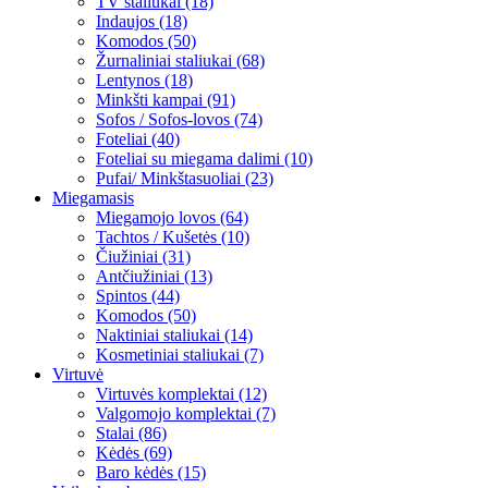
TV staliukai (18)
Indaujos (18)
Komodos (50)
Žurnaliniai staliukai (68)
Lentynos (18)
Minkšti kampai (91)
Sofos / Sofos-lovos (74)
Foteliai (40)
Foteliai su miegama dalimi (10)
Pufai/ Minkštasuoliai (23)
Miegamasis
Miegamojo lovos (64)
Tachtos / Kušetės (10)
Čiužiniai (31)
Antčiužiniai (13)
Spintos (44)
Komodos (50)
Naktiniai staliukai (14)
Kosmetiniai staliukai (7)
Virtuvė
Virtuvės komplektai (12)
Valgomojo komplektai (7)
Stalai (86)
Kėdės (69)
Baro kėdės (15)