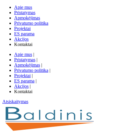
Apie mus
Pristatymas
Apmokėjimas
Privatumo politika
Projektai
ES parama
Akcijos
Kontaktai
Apie mus
|
Pristatymas
|
Apmokėjimas
|
Privatumo politika
|
Projektai
|
ES parama
|
Akcijos
|
Kontaktai
Atsiskaitymas