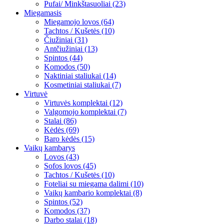
Pufai/ Minkštasuoliai (23)
Miegamasis
Miegamojo lovos (64)
Tachtos / Kušetės (10)
Čiužiniai (31)
Antčiužiniai (13)
Spintos (44)
Komodos (50)
Naktiniai staliukai (14)
Kosmetiniai staliukai (7)
Virtuvė
Virtuvės komplektai (12)
Valgomojo komplektai (7)
Stalai (86)
Kėdės (69)
Baro kėdės (15)
Vaikų kambarys
Lovos (43)
Sofos lovos (45)
Tachtos / Kušetės (10)
Foteliai su miegama dalimi (10)
Vaikų kambario komplektai (8)
Spintos (52)
Komodos (37)
Darbo stalai (18)