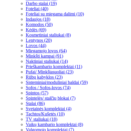
Darbo stalai (19)
Foteliai (40)
Foteliai su miegama dalimi (10)
Indaujos (18)
Komodos (50)
Kėdės (69)
Kosmetiniai staliukai (8)
Lentynos (20)
Lovos (44)
Miegamojo lovos (64)
Minkšti kampai (91)
Naktiniai staliukai (14)
Prieškambario komplektai (11)
Pufai/ Minkštasuoliai (23)
Rūbų kabyklos (23)
Sisteminiai/moduliniai baldai (59)
Sofos / Sofos-lovos (74)
Spintos (57)
Spintelės/ stalčių blokai (7)
Stalai (86)
Svetainės komplektai (4)
Tachtos/Kušetės (10)
TV staliukai (18)
Vaikų kambario komplektai (8)
Valgomojo komplektai (7)