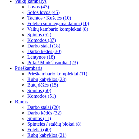
Vaikų kambarys
Lovos (43)
Sofos lovos (45)
Tachtos / Kušetės (10)
Foteliai su miegama dalimi (10)
Vaikų kambario komplektai (8)
Spintos (52)
Komodos (37)
Darbo stalai (18)
Darbo kėdės (30)
Lentynos (18)
Pufai/ Minkštasuoliai (23)
Prieškambaris
Prieškambario komplektai (11)
Rūbų kabyklos (23)
Batų dėžės (15)
Spintos (50)
Komodos (51)
Biuras
Darbo stalai (20)
Darbo kėdės (32)
Spintos (11)
Spintelės / stalčių blokai (8)
Foteliai (40)
Rūbų kabyklos (21)