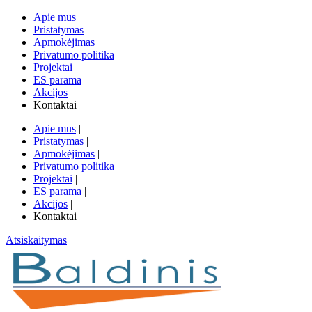
Apie mus
Pristatymas
Apmokėjimas
Privatumo politika
Projektai
ES parama
Akcijos
Kontaktai
Apie mus
|
Pristatymas
|
Apmokėjimas
|
Privatumo politika
|
Projektai
|
ES parama
|
Akcijos
|
Kontaktai
Atsiskaitymas