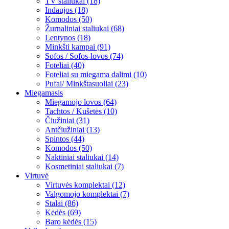
TV staliukai (18)
Indaujos (18)
Komodos (50)
Žurnaliniai staliukai (68)
Lentynos (18)
Minkšti kampai (91)
Sofos / Sofos-lovos (74)
Foteliai (40)
Foteliai su miegama dalimi (10)
Pufai/ Minkštasuoliai (23)
Miegamasis
Miegamojo lovos (64)
Tachtos / Kušetės (10)
Čiužiniai (31)
Antčiužiniai (13)
Spintos (44)
Komodos (50)
Naktiniai staliukai (14)
Kosmetiniai staliukai (7)
Virtuvė
Virtuvės komplektai (12)
Valgomojo komplektai (7)
Stalai (86)
Kėdės (69)
Baro kėdės (15)