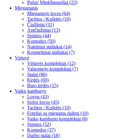
Pufai/ Minkštasuoliai (23)
Miegamasis
Miegamojo lovos (64)
Tachtos / Kušetės (10)
Čiužiniai (31)
Antčiužiniai (13)
Spintos (44)
Komodos (50)
Naktiniai staliukai (14)
Kosmetiniai staliukai (7)
Virtuvė
Virtuvės komplektai (12)
Valgomojo komplektai (7)
Stalai (86)
Kėdės (69)
Baro kėdės (15)
Vaikų kambarys
Lovos (43)
Sofos lovos (45)
Tachtos / Kušetės (10)
Foteliai su miegama dalimi (10)
Vaikų kambario komplektai (8)
Spintos (52)
Komodos (37)
Darbo stalai (18)