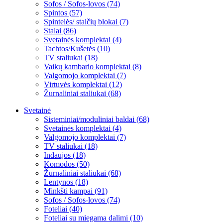
Sofos / Sofos-lovos (74)
Spintos (57)
Spintelės/ stalčių blokai (7)
Stalai (86)
Svetainės komplektai (4)
Tachtos/Kušetės (10)
TV staliukai (18)
Vaikų kambario komplektai (8)
Valgomojo komplektai (7)
Virtuvės komplektai (12)
Žurnaliniai staliukai (68)
Svetainė
Sisteminiai/moduliniai baldai (68)
Svetainės komplektai (4)
Valgomojo komplektai (7)
TV staliukai (18)
Indaujos (18)
Komodos (50)
Žurnaliniai staliukai (68)
Lentynos (18)
Minkšti kampai (91)
Sofos / Sofos-lovos (74)
Foteliai (40)
Foteliai su miegama dalimi (10)