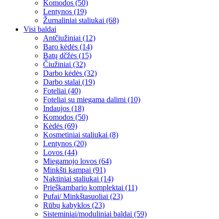
Komodos (50)
Lentynos (19)
Žurnaliniai staliukai (68)
Visi baldai
Antčiužiniai (12)
Baro kėdės (14)
Batų dčžės (15)
Čiužiniai (32)
Darbo kėdės (32)
Darbo stalai (19)
Foteliai (40)
Foteliai su miegama dalimi (10)
Indaujos (18)
Komodos (50)
Kėdės (69)
Kosmetiniai staliukai (8)
Lentynos (20)
Lovos (44)
Miegamojo lovos (64)
Minkšti kampai (91)
Naktiniai staliukai (14)
Prieškambario komplektai (11)
Pufai/ Minkštasuoliai (23)
Rūbų kabyklos (23)
Sisteminiai/moduliniai baldai (59)