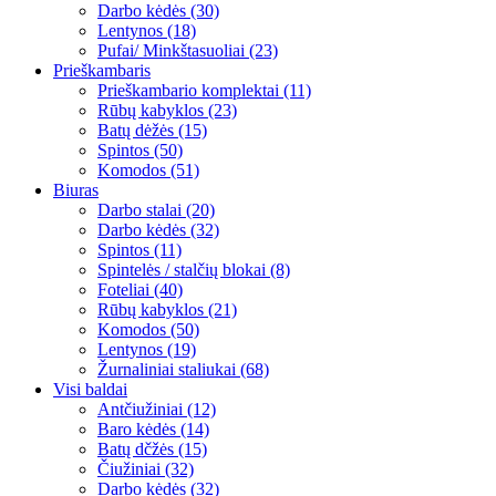
Darbo kėdės (30)
Lentynos (18)
Pufai/ Minkštasuoliai (23)
Prieškambaris
Prieškambario komplektai (11)
Rūbų kabyklos (23)
Batų dėžės (15)
Spintos (50)
Komodos (51)
Biuras
Darbo stalai (20)
Darbo kėdės (32)
Spintos (11)
Spintelės / stalčių blokai (8)
Foteliai (40)
Rūbų kabyklos (21)
Komodos (50)
Lentynos (19)
Žurnaliniai staliukai (68)
Visi baldai
Antčiužiniai (12)
Baro kėdės (14)
Batų dčžės (15)
Čiužiniai (32)
Darbo kėdės (32)