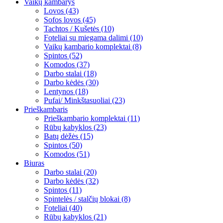
Vaikų kambarys
Lovos (43)
Sofos lovos (45)
Tachtos / Kušetės (10)
Foteliai su miegama dalimi (10)
Vaikų kambario komplektai (8)
Spintos (52)
Komodos (37)
Darbo stalai (18)
Darbo kėdės (30)
Lentynos (18)
Pufai/ Minkštasuoliai (23)
Prieškambaris
Prieškambario komplektai (11)
Rūbų kabyklos (23)
Batų dėžės (15)
Spintos (50)
Komodos (51)
Biuras
Darbo stalai (20)
Darbo kėdės (32)
Spintos (11)
Spintelės / stalčių blokai (8)
Foteliai (40)
Rūbų kabyklos (21)