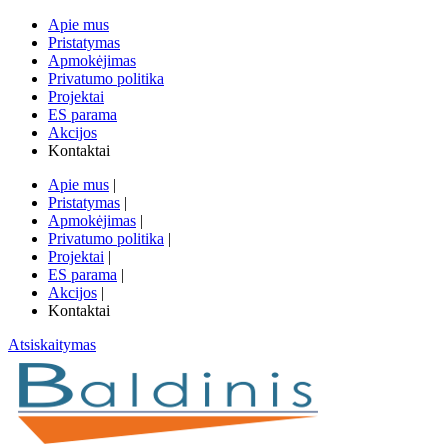
Apie mus
Pristatymas
Apmokėjimas
Privatumo politika
Projektai
ES parama
Akcijos
Kontaktai
Apie mus
|
Pristatymas
|
Apmokėjimas
|
Privatumo politika
|
Projektai
|
ES parama
|
Akcijos
|
Kontaktai
Atsiskaitymas