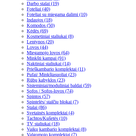
Darbo stalai (19)
Foteliai (40)
Foteliai su miegama dalimi (10)
Indaujos (18)
Komodos (50)
Kėdės (69)
Kosmetiniai staliukai (8)
Lentynos (20)
Lovos (44)
Miegamojo lovos (64)
Minkšti kampai (91)
Naktiniai staliukai (14)
Prieškambario komplektai (11)
Pufai/ Minkštasuoliai (23)
Rūbų kabyklos (23)
Sisteminiai/moduliniai baldai (59)
Sofos / Sofos-lovos (74)
Spintos (57)
Spintelės/ stalčių blokai (7)
Stalai (86)
Svetainės komplektai (4)
Tachtos/Kušetės (10)
TV staliukai (18)
Vaikų kambario komplektai (8)
Valgomojo komplektai (7)