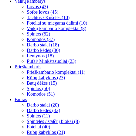
Vaikų kambarys
Lovos (43)
Sofos lovos (45)
Tachtos / Kušetės (10)
Foteliai su miegama dalimi (10)
Vaikų kambario komplektai (8)
Spintos (52)
Komodos (37)
Darbo stalai (18)
Darbo kėdės (30)
Lentynos (18)
Pufai/ Minkštasuoliai (23)
Prieškambaris
Prieškambario komplektai (11)
Rūbų kabyklos (23)
Batų dėžės (15)
Spintos (50)
Komodos (51)
Biuras
Darbo stalai (20)
Darbo kėdės (32)
Spintos (11)
Spintelės / stalčių blokai (8)
Foteliai (40)
Rūbų kabyklos (21)