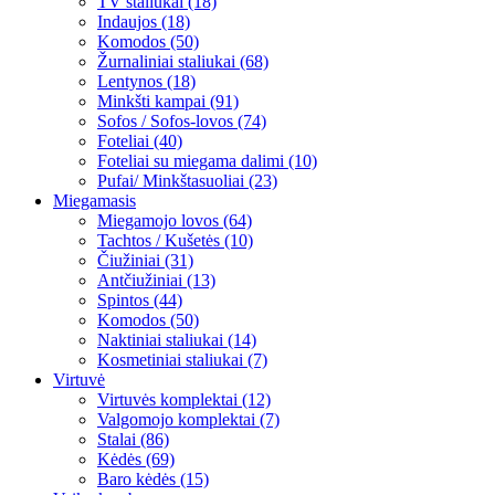
TV staliukai (18)
Indaujos (18)
Komodos (50)
Žurnaliniai staliukai (68)
Lentynos (18)
Minkšti kampai (91)
Sofos / Sofos-lovos (74)
Foteliai (40)
Foteliai su miegama dalimi (10)
Pufai/ Minkštasuoliai (23)
Miegamasis
Miegamojo lovos (64)
Tachtos / Kušetės (10)
Čiužiniai (31)
Antčiužiniai (13)
Spintos (44)
Komodos (50)
Naktiniai staliukai (14)
Kosmetiniai staliukai (7)
Virtuvė
Virtuvės komplektai (12)
Valgomojo komplektai (7)
Stalai (86)
Kėdės (69)
Baro kėdės (15)