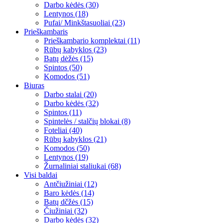
Darbo kėdės (30)
Lentynos (18)
Pufai/ Minkštasuoliai (23)
Prieškambaris
Prieškambario komplektai (11)
Rūbų kabyklos (23)
Batų dėžės (15)
Spintos (50)
Komodos (51)
Biuras
Darbo stalai (20)
Darbo kėdės (32)
Spintos (11)
Spintelės / stalčių blokai (8)
Foteliai (40)
Rūbų kabyklos (21)
Komodos (50)
Lentynos (19)
Žurnaliniai staliukai (68)
Visi baldai
Antčiužiniai (12)
Baro kėdės (14)
Batų dčžės (15)
Čiužiniai (32)
Darbo kėdės (32)