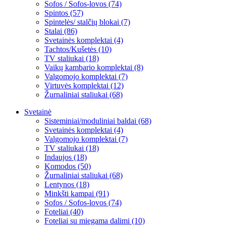
Sofos / Sofos-lovos (74)
Spintos (57)
Spintelės/ stalčių blokai (7)
Stalai (86)
Svetainės komplektai (4)
Tachtos/Kušetės (10)
TV staliukai (18)
Vaikų kambario komplektai (8)
Valgomojo komplektai (7)
Virtuvės komplektai (12)
Žurnaliniai staliukai (68)
Svetainė
Sisteminiai/moduliniai baldai (68)
Svetainės komplektai (4)
Valgomojo komplektai (7)
TV staliukai (18)
Indaujos (18)
Komodos (50)
Žurnaliniai staliukai (68)
Lentynos (18)
Minkšti kampai (91)
Sofos / Sofos-lovos (74)
Foteliai (40)
Foteliai su miegama dalimi (10)