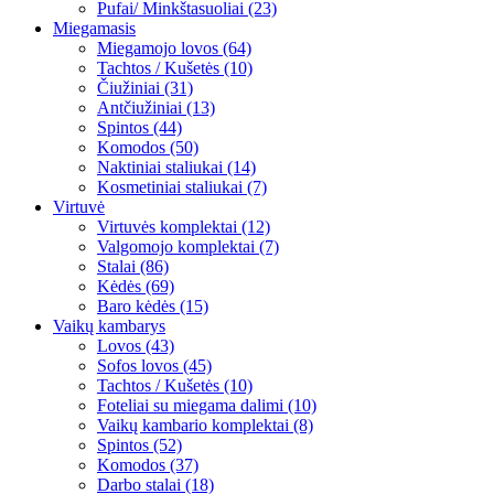
Pufai/ Minkštasuoliai (23)
Miegamasis
Miegamojo lovos (64)
Tachtos / Kušetės (10)
Čiužiniai (31)
Antčiužiniai (13)
Spintos (44)
Komodos (50)
Naktiniai staliukai (14)
Kosmetiniai staliukai (7)
Virtuvė
Virtuvės komplektai (12)
Valgomojo komplektai (7)
Stalai (86)
Kėdės (69)
Baro kėdės (15)
Vaikų kambarys
Lovos (43)
Sofos lovos (45)
Tachtos / Kušetės (10)
Foteliai su miegama dalimi (10)
Vaikų kambario komplektai (8)
Spintos (52)
Komodos (37)
Darbo stalai (18)