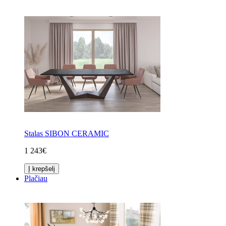
Stalas SIBON CERAMIC
1 243€
Į krepšelį
Plačiau