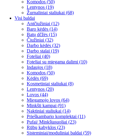
Komodos (50)
Lentynos (19)
Žurnaliniai staliukai (68)
Visi baldai
Antčiužiniai (12)
Baro kėdės (14)
Batų dčžės (15)
Čiužiniai (32)
Darbo kėdės (32)
Darbo stalai (19)
Foteliai (40)
Foteliai su miegama dalimi (10)
Indaujos (18)
Komodos (50)
Kėdės (69)
Kosmetiniai staliukai (8)
Lentynos (20)
Lovos (44)
Miegamojo lovos (64)
Minkšti kampai (91)
Naktiniai staliukai (14)
Prieškambario komplektai (11)
Pufai/ Minkštasuoliai (23)
Rūbų kabyklos (23)
Sisteminiai/moduliniai baldai (59)