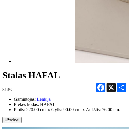
Stalas HAFAL
Facebook
X
S
813€
Gamintojas:
Lenkija
Prekės kodas:
HAFAL
Plotis: 220.00 cm. x Gylis: 90.00 cm. x Aukštis: 76.00 cm.
Užsakyti