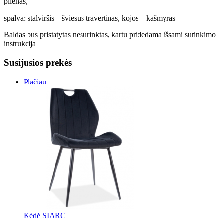
plienas,
spalva: stalviršis – šviesus travertinas, kojos – kašmyras
Baldas bus pristatytas nesurinktas, kartu pridedama išsami surinkimo
instrukcija
Susijusios prekės
Plačiau
Kėdė SIARC