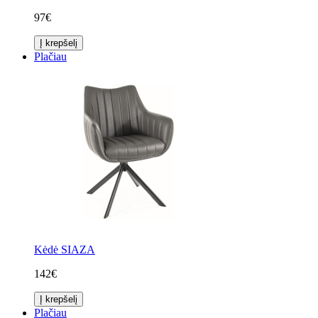
97€
Į krepšelį
Plačiau
Kėdė SIAZA
142€
Į krepšelį
Plačiau