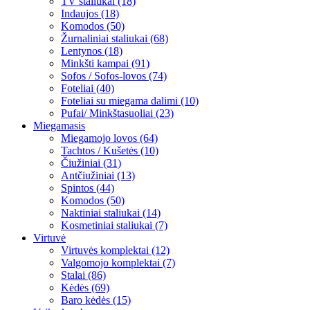
TV staliukai (18)
Indaujos (18)
Komodos (50)
Žurnaliniai staliukai (68)
Lentynos (18)
Minkšti kampai (91)
Sofos / Sofos-lovos (74)
Foteliai (40)
Foteliai su miegama dalimi (10)
Pufai/ Minkštasuoliai (23)
Miegamasis
Miegamojo lovos (64)
Tachtos / Kušetės (10)
Čiužiniai (31)
Antčiužiniai (13)
Spintos (44)
Komodos (50)
Naktiniai staliukai (14)
Kosmetiniai staliukai (7)
Virtuvė
Virtuvės komplektai (12)
Valgomojo komplektai (7)
Stalai (86)
Kėdės (69)
Baro kėdės (15)