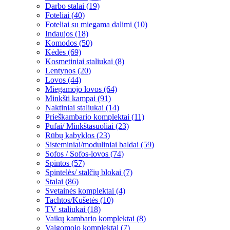
Darbo stalai (19)
Foteliai (40)
Foteliai su miegama dalimi (10)
Indaujos (18)
Komodos (50)
Kėdės (69)
Kosmetiniai staliukai (8)
Lentynos (20)
Lovos (44)
Miegamojo lovos (64)
Minkšti kampai (91)
Naktiniai staliukai (14)
Prieškambario komplektai (11)
Pufai/ Minkštasuoliai (23)
Rūbų kabyklos (23)
Sisteminiai/moduliniai baldai (59)
Sofos / Sofos-lovos (74)
Spintos (57)
Spintelės/ stalčių blokai (7)
Stalai (86)
Svetainės komplektai (4)
Tachtos/Kušetės (10)
TV staliukai (18)
Vaikų kambario komplektai (8)
Valgomojo komplektai (7)