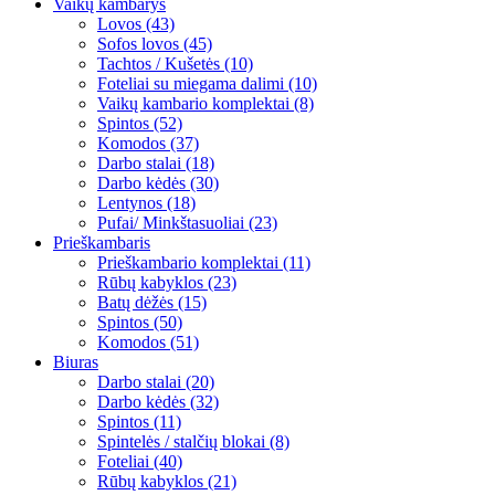
Vaikų kambarys
Lovos (43)
Sofos lovos (45)
Tachtos / Kušetės (10)
Foteliai su miegama dalimi (10)
Vaikų kambario komplektai (8)
Spintos (52)
Komodos (37)
Darbo stalai (18)
Darbo kėdės (30)
Lentynos (18)
Pufai/ Minkštasuoliai (23)
Prieškambaris
Prieškambario komplektai (11)
Rūbų kabyklos (23)
Batų dėžės (15)
Spintos (50)
Komodos (51)
Biuras
Darbo stalai (20)
Darbo kėdės (32)
Spintos (11)
Spintelės / stalčių blokai (8)
Foteliai (40)
Rūbų kabyklos (21)