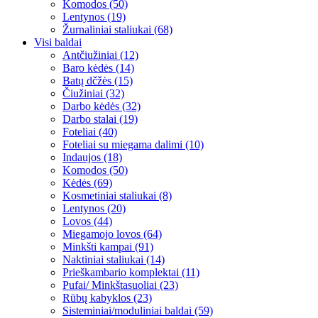
Komodos (50)
Lentynos (19)
Žurnaliniai staliukai (68)
Visi baldai
Antčiužiniai (12)
Baro kėdės (14)
Batų dčžės (15)
Čiužiniai (32)
Darbo kėdės (32)
Darbo stalai (19)
Foteliai (40)
Foteliai su miegama dalimi (10)
Indaujos (18)
Komodos (50)
Kėdės (69)
Kosmetiniai staliukai (8)
Lentynos (20)
Lovos (44)
Miegamojo lovos (64)
Minkšti kampai (91)
Naktiniai staliukai (14)
Prieškambario komplektai (11)
Pufai/ Minkštasuoliai (23)
Rūbų kabyklos (23)
Sisteminiai/moduliniai baldai (59)