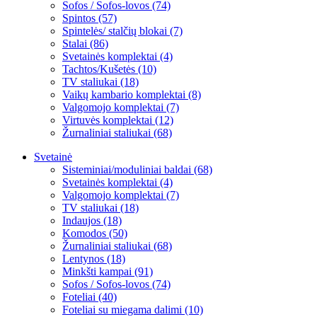
Sofos / Sofos-lovos (74)
Spintos (57)
Spintelės/ stalčių blokai (7)
Stalai (86)
Svetainės komplektai (4)
Tachtos/Kušetės (10)
TV staliukai (18)
Vaikų kambario komplektai (8)
Valgomojo komplektai (7)
Virtuvės komplektai (12)
Žurnaliniai staliukai (68)
Svetainė
Sisteminiai/moduliniai baldai (68)
Svetainės komplektai (4)
Valgomojo komplektai (7)
TV staliukai (18)
Indaujos (18)
Komodos (50)
Žurnaliniai staliukai (68)
Lentynos (18)
Minkšti kampai (91)
Sofos / Sofos-lovos (74)
Foteliai (40)
Foteliai su miegama dalimi (10)