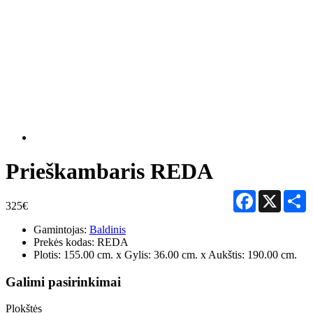
Prieškambaris REDA
Facebook
X
S
325€
Gamintojas:
Baldinis
Prekės kodas:
REDA
Plotis: 155.00 cm. x Gylis: 36.00 cm. x Aukštis: 190.00 cm.
Galimi pasirinkimai
Plokštės