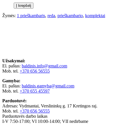
Į krepšelį
Žymės:
1 prieškambaris
,
reda
,
prieškambario
,
komplektai
Užsakymai:
El. paštas:
baldinis.info@gmail.com
Mob. tel.
+370 656 56555
Gamyba:
El. paštas:
baldinis.gamyba@gmail.com
Mob. tel.
+370 655 45597
Parduotuvė:
Adresas: Vydmantai, Verslininkų g. 17 Kretingos raj.
Mob. tel.
+370 656 56555
Parduotuvės darbo laikas
I-V 7:50-17:00; VI 10:00-14:00; VII nedirbame