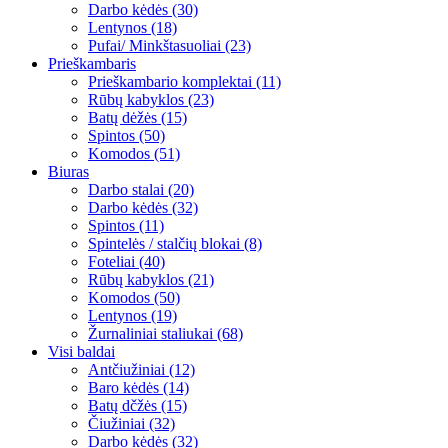
Darbo kėdės (30)
Lentynos (18)
Pufai/ Minkštasuoliai (23)
Prieškambaris
Prieškambario komplektai (11)
Rūbų kabyklos (23)
Batų dėžės (15)
Spintos (50)
Komodos (51)
Biuras
Darbo stalai (20)
Darbo kėdės (32)
Spintos (11)
Spintelės / stalčių blokai (8)
Foteliai (40)
Rūbų kabyklos (21)
Komodos (50)
Lentynos (19)
Žurnaliniai staliukai (68)
Visi baldai
Antčiužiniai (12)
Baro kėdės (14)
Batų dčžės (15)
Čiužiniai (32)
Darbo kėdės (32)