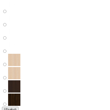
Užsakyti