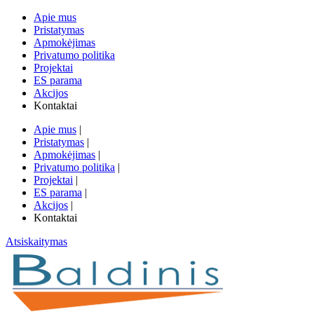
Apie mus
Pristatymas
Apmokėjimas
Privatumo politika
Projektai
ES parama
Akcijos
Kontaktai
Apie mus
|
Pristatymas
|
Apmokėjimas
|
Privatumo politika
|
Projektai
|
ES parama
|
Akcijos
|
Kontaktai
Atsiskaitymas