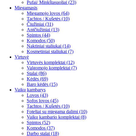
Pufai/ Minkštasuoliai (23)
Miegamasis
Miegamojo lovos (64)
Tachtos / Kušetės (10)
Čiužiniai (31)
Antčiužiniai (13)
Spintos (44)
Komodos (50)
Naktiniai staliukai (14)
Kosmetiniai staliukai (7)
Virtuvė
Virtuvės komplektai (12)
Valgomojo komplektai (7)
Stalai (86)
Kėdės (69)
Baro kėdės (15)
Vaikų kambarys
Lovos (43)
Sofos lovos (45)
Tachtos / Kušetės (10)
Foteliai su miegama dalimi (10)
Vaikų kambario komplektai (8)
Spintos (52)
Komodos (37)
Darbo stalai (18)