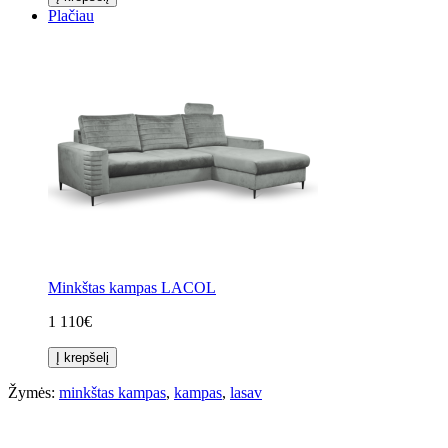
Plačiau
Minkštas kampas LACOL
1 110€
Į krepšelį
Žymės:
minkštas kampas
,
kampas
,
lasav