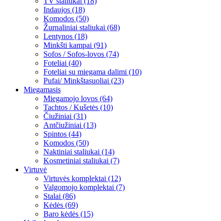
TV staliukai (18)
Indaujos (18)
Komodos (50)
Žurnaliniai staliukai (68)
Lentynos (18)
Minkšti kampai (91)
Sofos / Sofos-lovos (74)
Foteliai (40)
Foteliai su miegama dalimi (10)
Pufai/ Minkštasuoliai (23)
Miegamasis
Miegamojo lovos (64)
Tachtos / Kušetės (10)
Čiužiniai (31)
Antčiužiniai (13)
Spintos (44)
Komodos (50)
Naktiniai staliukai (14)
Kosmetiniai staliukai (7)
Virtuvė
Virtuvės komplektai (12)
Valgomojo komplektai (7)
Stalai (86)
Kėdės (69)
Baro kėdės (15)