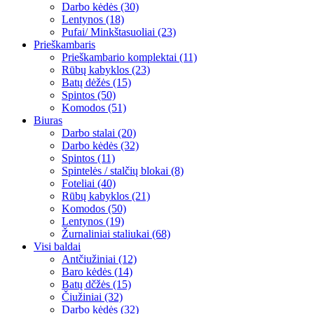
Darbo kėdės (30)
Lentynos (18)
Pufai/ Minkštasuoliai (23)
Prieškambaris
Prieškambario komplektai (11)
Rūbų kabyklos (23)
Batų dėžės (15)
Spintos (50)
Komodos (51)
Biuras
Darbo stalai (20)
Darbo kėdės (32)
Spintos (11)
Spintelės / stalčių blokai (8)
Foteliai (40)
Rūbų kabyklos (21)
Komodos (50)
Lentynos (19)
Žurnaliniai staliukai (68)
Visi baldai
Antčiužiniai (12)
Baro kėdės (14)
Batų dčžės (15)
Čiužiniai (32)
Darbo kėdės (32)