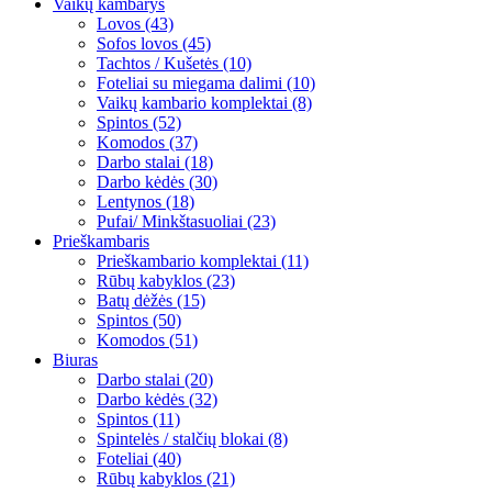
Vaikų kambarys
Lovos (43)
Sofos lovos (45)
Tachtos / Kušetės (10)
Foteliai su miegama dalimi (10)
Vaikų kambario komplektai (8)
Spintos (52)
Komodos (37)
Darbo stalai (18)
Darbo kėdės (30)
Lentynos (18)
Pufai/ Minkštasuoliai (23)
Prieškambaris
Prieškambario komplektai (11)
Rūbų kabyklos (23)
Batų dėžės (15)
Spintos (50)
Komodos (51)
Biuras
Darbo stalai (20)
Darbo kėdės (32)
Spintos (11)
Spintelės / stalčių blokai (8)
Foteliai (40)
Rūbų kabyklos (21)