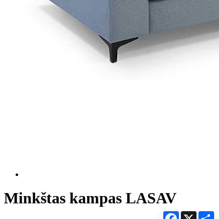
Minkštas kampas LASAV
Facebook
X
S