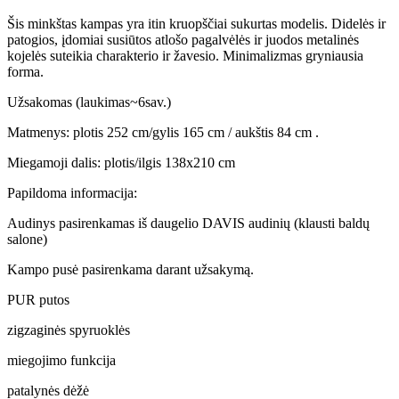
Šis minkštas kampas yra itin kruopščiai sukurtas modelis. Didelės ir
patogios, įdomiai susiūtos atlošo pagalvėlės ir juodos metalinės
kojelės suteikia charakterio ir žavesio. Minimalizmas gryniausia
forma.
Užsakomas (laukimas~6sav.)
Matmenys: plotis 252 cm/gylis 165 cm / aukštis 84 cm .
Miegamoji dalis: plotis/ilgis 138x210 cm
Papildoma informacija:
Audinys pasirenkamas iš daugelio DAVIS audinių (klausti baldų
salone)
Kampo pusė pasirenkama darant užsakymą.
PUR putos
zigzaginės spyruoklės
miegojimo funkcija
patalynės dėžė