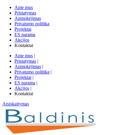
Apie mus
Pristatymas
Apmokėjimas
Privatumo politika
Projektai
ES parama
Akcijos
Kontaktai
Apie mus
|
Pristatymas
|
Apmokėjimas
|
Privatumo politika
|
Projektai
|
ES parama
|
Akcijos
|
Kontaktai
Atsiskaitymas