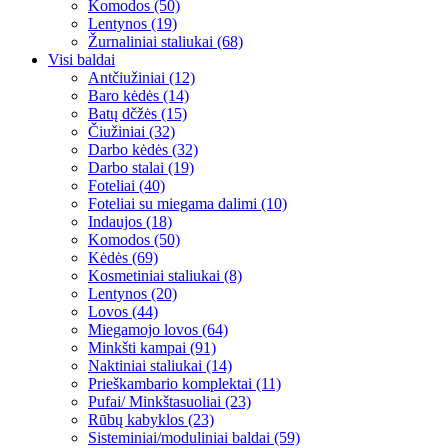
Komodos (50)
Lentynos (19)
Žurnaliniai staliukai (68)
Visi baldai
Antčiužiniai (12)
Baro kėdės (14)
Batų dčžės (15)
Čiužiniai (32)
Darbo kėdės (32)
Darbo stalai (19)
Foteliai (40)
Foteliai su miegama dalimi (10)
Indaujos (18)
Komodos (50)
Kėdės (69)
Kosmetiniai staliukai (8)
Lentynos (20)
Lovos (44)
Miegamojo lovos (64)
Minkšti kampai (91)
Naktiniai staliukai (14)
Prieškambario komplektai (11)
Pufai/ Minkštasuoliai (23)
Rūbų kabyklos (23)
Sisteminiai/moduliniai baldai (59)