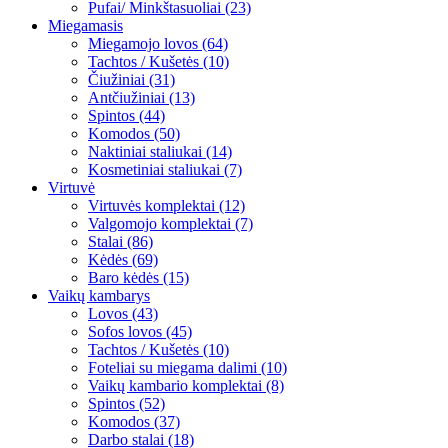
Pufai/ Minkštasuoliai (23)
Miegamasis
Miegamojo lovos (64)
Tachtos / Kušetės (10)
Čiužiniai (31)
Antčiužiniai (13)
Spintos (44)
Komodos (50)
Naktiniai staliukai (14)
Kosmetiniai staliukai (7)
Virtuvė
Virtuvės komplektai (12)
Valgomojo komplektai (7)
Stalai (86)
Kėdės (69)
Baro kėdės (15)
Vaikų kambarys
Lovos (43)
Sofos lovos (45)
Tachtos / Kušetės (10)
Foteliai su miegama dalimi (10)
Vaikų kambario komplektai (8)
Spintos (52)
Komodos (37)
Darbo stalai (18)