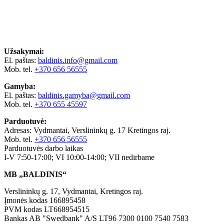
Užsakymai:
El. paštas:
baldinis.info@gmail.com
Mob. tel.
+370 656 56555
Gamyba:
El. paštas:
baldinis.gamyba@gmail.com
Mob. tel.
+370 655 45597
Parduotuvė:
Adresas: Vydmantai, Verslininkų g. 17 Kretingos raj.
Mob. tel.
+370 656 56555
Parduotuvės darbo laikas
I-V 7:50-17:00; VI 10:00-14:00; VII nedirbame
MB „BALDINIS“
Verslininkų g. 17, Vydmantai, Kretingos raj.
Įmonės kodas 166895458
PVM kodas LT668954515
Bankas AB "Swedbank" A/S LT96 7300 0100 7540 7583