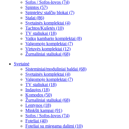
Sofos / Sofos-lovos (74)
Spintos (57)
Spintelės/ stalčių blokai (7)
Stalai (86)
Svetainės komplektai (4)
Tachtos/Kušetės (10)
TV staliukai (18)
Vaikų kambario komplektai (8)
Valgomojo komplektai (7)
Virtuvės komplektai (12)
Žurnaliniai staliukai (68)
Svetainė
Sisteminiai/moduliniai baldai (68)
Svetainės komplektai (4)
Valgomojo komplektai (7)
TV staliukai (18)
Indaujos (18)
Komodos (50)
Žurnaliniai staliukai (68)
Lentynos (18)
Minkšti kampai (91)
Sofos / Sofos-lovos (74)
Foteliai (40)
Foteliai su miegama dalimi (10)