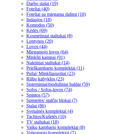
Darbo stalai (19)
Foteliai (40)
Foteliai su miegama dalimi (10)
Indaujos (18)
Komodos (50)
Kėdės (69)
Kosmetiniai staliukai (8)
Lentynos (20)
Lovos (44)
Miegamojo lovos (64)
Minkšti kampai (91)
Naktiniai staliukai (14)
Prieškambario komplektai (11)
Pufai/ Minkštasuoliai (23)
Rūbų kabyklos (23)
Sisteminiai/moduliniai baldai (59)
Sofos / Sofos-lovos (74)
Spintos (57)
Spintelės/ stalčių blokai (7)
Stalai (86)
Svetainės komplektai (4)
Tachtos/Kušetės (10)
TV staliukai (18)
Vaikų kambario komplektai (8)
Valgomojo komplektai (7)