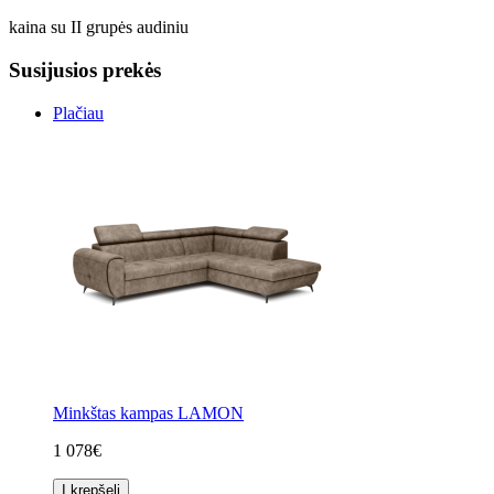
kaina su II grupės audiniu
Susijusios prekės
Plačiau
Minkštas kampas LAMON
1 078€
Į krepšelį