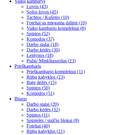
Vaikų kambarys
Lovos (43)
Sofos lovos (45)
Tachtos / Kušetės (10)
Foteliai su miegama dalimi (10)
Vaikų kambario komplektai (8)
Spintos (52)
Komodos (37)
Darbo stalai (18)
Darbo kėdės (30)
Lentynos (18)
Pufai/ Minkštasuoliai (23)
Prieškambaris
Prieškambario komplektai (11)
Rūbų kabyklos (23)
Batų dėžės (15)
Spintos (50)
Komodos (51)
Biuras
Darbo stalai (20)
Darbo kėdės (32)
Spintos (11)
Spintelės / stalčių blokai (8)
Foteliai (40)
Rūbų kabyklos (21)