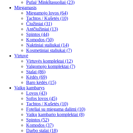
Pufai/ Minkštasuoliai (23)
Miegamasis
Miegamojo lovos (64)
Tachtos / Kušetės (10)
Čiužiniai (31)
Antčiužiniai (13)
Spintos (44)
Komodos (50)
Naktiniai staliukai (14)
Kosmetiniai staliukai (7)
Virtuvė
Virtuvės komplektai (12)
Valgomojo komplektai (7)
Stalai (86)
Kėdės (69)
Baro kėdės (15)
Vaikų kambarys
Lovos (43)
Sofos lovos (45)
Tachtos / Kušetės (10)
Foteliai su miegama dalimi (10)
Vaikų kambario komplektai (8)
Spintos (52)
Komodos (37)
Darbo stalai (18)