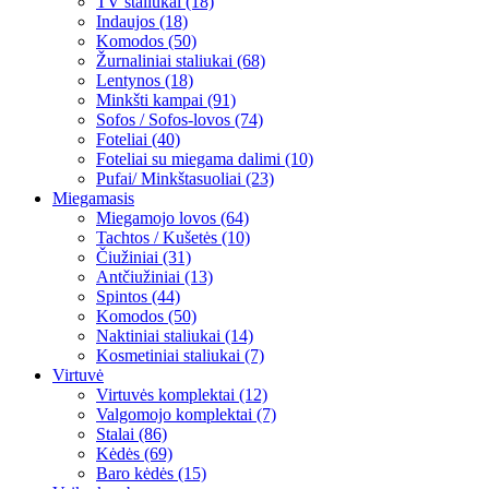
TV staliukai (18)
Indaujos (18)
Komodos (50)
Žurnaliniai staliukai (68)
Lentynos (18)
Minkšti kampai (91)
Sofos / Sofos-lovos (74)
Foteliai (40)
Foteliai su miegama dalimi (10)
Pufai/ Minkštasuoliai (23)
Miegamasis
Miegamojo lovos (64)
Tachtos / Kušetės (10)
Čiužiniai (31)
Antčiužiniai (13)
Spintos (44)
Komodos (50)
Naktiniai staliukai (14)
Kosmetiniai staliukai (7)
Virtuvė
Virtuvės komplektai (12)
Valgomojo komplektai (7)
Stalai (86)
Kėdės (69)
Baro kėdės (15)