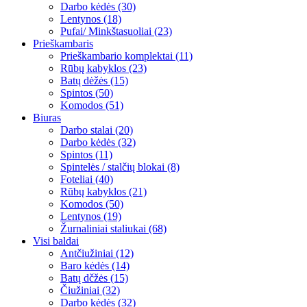
Darbo kėdės (30)
Lentynos (18)
Pufai/ Minkštasuoliai (23)
Prieškambaris
Prieškambario komplektai (11)
Rūbų kabyklos (23)
Batų dėžės (15)
Spintos (50)
Komodos (51)
Biuras
Darbo stalai (20)
Darbo kėdės (32)
Spintos (11)
Spintelės / stalčių blokai (8)
Foteliai (40)
Rūbų kabyklos (21)
Komodos (50)
Lentynos (19)
Žurnaliniai staliukai (68)
Visi baldai
Antčiužiniai (12)
Baro kėdės (14)
Batų dčžės (15)
Čiužiniai (32)
Darbo kėdės (32)