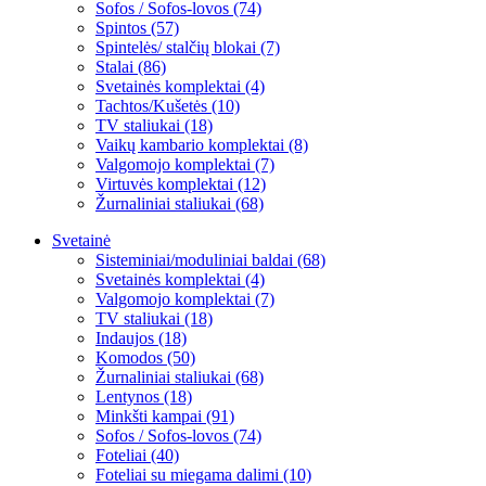
Sofos / Sofos-lovos (74)
Spintos (57)
Spintelės/ stalčių blokai (7)
Stalai (86)
Svetainės komplektai (4)
Tachtos/Kušetės (10)
TV staliukai (18)
Vaikų kambario komplektai (8)
Valgomojo komplektai (7)
Virtuvės komplektai (12)
Žurnaliniai staliukai (68)
Svetainė
Sisteminiai/moduliniai baldai (68)
Svetainės komplektai (4)
Valgomojo komplektai (7)
TV staliukai (18)
Indaujos (18)
Komodos (50)
Žurnaliniai staliukai (68)
Lentynos (18)
Minkšti kampai (91)
Sofos / Sofos-lovos (74)
Foteliai (40)
Foteliai su miegama dalimi (10)