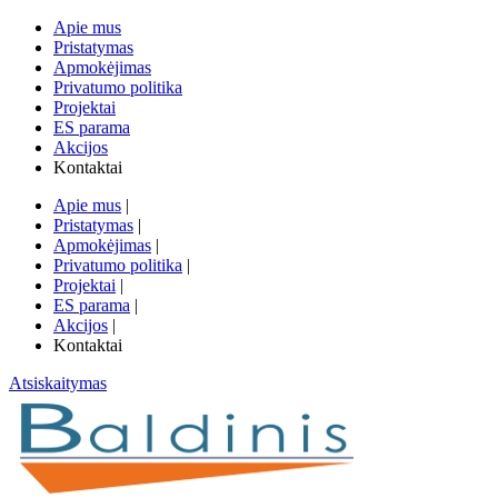
Apie mus
Pristatymas
Apmokėjimas
Privatumo politika
Projektai
ES parama
Akcijos
Kontaktai
Apie mus
|
Pristatymas
|
Apmokėjimas
|
Privatumo politika
|
Projektai
|
ES parama
|
Akcijos
|
Kontaktai
Atsiskaitymas