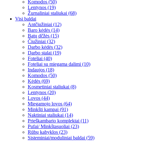
Komodos (50)
Lentynos (19)
Žurnaliniai staliukai (68)
Visi baldai
Antčiužiniai (12)
Baro kėdės (14)
Batų dčžės (15)
Čiužiniai (32)
Darbo kėdės (32)
Darbo stalai (19)
Foteliai (40)
Foteliai su miegama dalimi (10)
Indaujos (18)
Komodos (50)
Kėdės (69)
Kosmetiniai staliukai (8)
Lentynos (20)
Lovos (44)
Miegamojo lovos (64)
Minkšti kampai (91)
Naktiniai staliukai (14)
Prieškambario komplektai (11)
Pufai/ Minkštasuoliai (23)
Rūbų kabyklos (23)
Sisteminiai/moduliniai baldai (59)