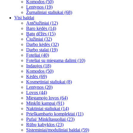
Komodos (50)
Lentynos (19)
Žurnaliniai staliukai (68)
Visi baldai
Antčiužiniai (12)
Baro kėdės (14)
Batų dčžės (15)
Čiužiniai (32)
Darbo kėdės (32)
Darbo stalai (19)
Foteliai (40)
Foteliai su miegama dalimi (10)
Indaujos (18)
Komodos (50)
Kėdės (69)
Kosmetiniai staliukai (8)
Lentynos (20)
Lovos (44)
Miegamojo lovos (64)
Minkšti kampai (91)
Naktiniai staliukai (14)
Prieškambario komplektai (11)
Pufai/ Minkštasuoliai (23)
Rūbų kabyklos (23)
Sisteminiai/moduliniai baldai (59)