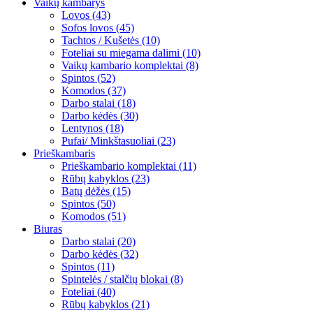
Vaikų kambarys
Lovos (43)
Sofos lovos (45)
Tachtos / Kušetės (10)
Foteliai su miegama dalimi (10)
Vaikų kambario komplektai (8)
Spintos (52)
Komodos (37)
Darbo stalai (18)
Darbo kėdės (30)
Lentynos (18)
Pufai/ Minkštasuoliai (23)
Prieškambaris
Prieškambario komplektai (11)
Rūbų kabyklos (23)
Batų dėžės (15)
Spintos (50)
Komodos (51)
Biuras
Darbo stalai (20)
Darbo kėdės (32)
Spintos (11)
Spintelės / stalčių blokai (8)
Foteliai (40)
Rūbų kabyklos (21)