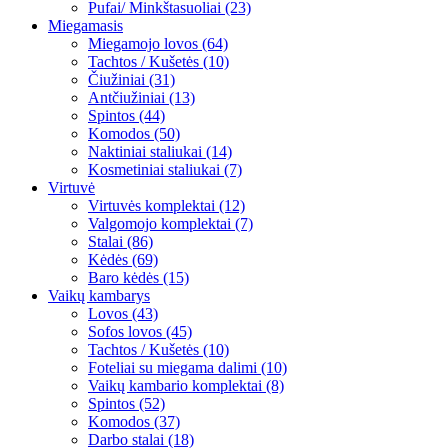
Pufai/ Minkštasuoliai (23)
Miegamasis
Miegamojo lovos (64)
Tachtos / Kušetės (10)
Čiužiniai (31)
Antčiužiniai (13)
Spintos (44)
Komodos (50)
Naktiniai staliukai (14)
Kosmetiniai staliukai (7)
Virtuvė
Virtuvės komplektai (12)
Valgomojo komplektai (7)
Stalai (86)
Kėdės (69)
Baro kėdės (15)
Vaikų kambarys
Lovos (43)
Sofos lovos (45)
Tachtos / Kušetės (10)
Foteliai su miegama dalimi (10)
Vaikų kambario komplektai (8)
Spintos (52)
Komodos (37)
Darbo stalai (18)