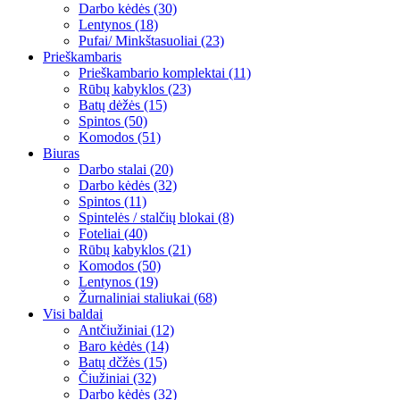
Darbo kėdės (30)
Lentynos (18)
Pufai/ Minkštasuoliai (23)
Prieškambaris
Prieškambario komplektai (11)
Rūbų kabyklos (23)
Batų dėžės (15)
Spintos (50)
Komodos (51)
Biuras
Darbo stalai (20)
Darbo kėdės (32)
Spintos (11)
Spintelės / stalčių blokai (8)
Foteliai (40)
Rūbų kabyklos (21)
Komodos (50)
Lentynos (19)
Žurnaliniai staliukai (68)
Visi baldai
Antčiužiniai (12)
Baro kėdės (14)
Batų dčžės (15)
Čiužiniai (32)
Darbo kėdės (32)