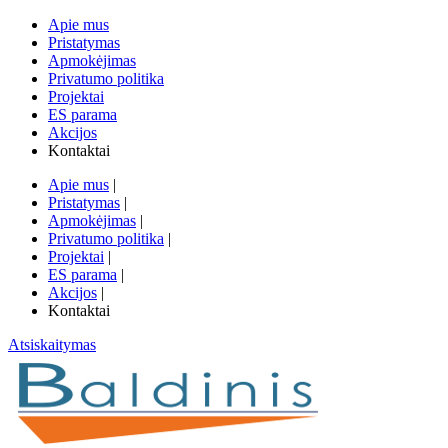
Apie mus
Pristatymas
Apmokėjimas
Privatumo politika
Projektai
ES parama
Akcijos
Kontaktai
Apie mus
|
Pristatymas
|
Apmokėjimas
|
Privatumo politika
|
Projektai
|
ES parama
|
Akcijos
|
Kontaktai
Atsiskaitymas