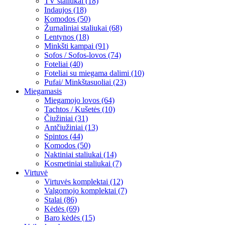
TV staliukai (18)
Indaujos (18)
Komodos (50)
Žurnaliniai staliukai (68)
Lentynos (18)
Minkšti kampai (91)
Sofos / Sofos-lovos (74)
Foteliai (40)
Foteliai su miegama dalimi (10)
Pufai/ Minkštasuoliai (23)
Miegamasis
Miegamojo lovos (64)
Tachtos / Kušetės (10)
Čiužiniai (31)
Antčiužiniai (13)
Spintos (44)
Komodos (50)
Naktiniai staliukai (14)
Kosmetiniai staliukai (7)
Virtuvė
Virtuvės komplektai (12)
Valgomojo komplektai (7)
Stalai (86)
Kėdės (69)
Baro kėdės (15)