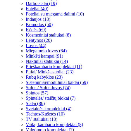
Darbo stalai (19)
Foteliai (40)
Foteliai su miegama dalimi (10)
Indaujos (18)
Komodos (50)
Kėdės (69)
Kosmetiniai staliukai (8)
Lentynos (20)
Lovos (44)
Miegamojo lovos (64)
Minkšti kampai (91)
Naktiniai staliukai (14)
Prieškambario komplektai (11)
Pufai/ Minkštasuoliai (23)
Rūbų kabyklos (23)
Sisteminiai/moduliniai baldai (59)
Sofos / Sofos-lovos (74)
Spintos (57)
Spintelės/ stalčių blokai (7)
Stalai (86)
Svetainės komplektai (4)
Tachtos/Kušetės (10)
TV staliukai (18)
Vaikų kambario komplektai (8)
Valgomojo komplektai (7)