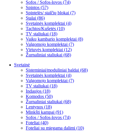
Sofos / Sofos-lovos (74)
Spintos (57)
Spintelės/ stalčių blokai (7)
Stalai (86)
Svetainės komplektai (4)
Tachtos/Kušetės (10)
TV staliukai (18)
Vaikų kambario komplektai (8)
Valgomojo komplektai (7)
Virtuvės komplektai (12)
Žurnaliniai staliukai (68)
Svetainė
Sisteminiai/moduliniai baldai (68)
Svetainės komplektai (4)
Valgomojo komplektai (7)
TV staliukai (18)
Indaujos (18)
Komodos (50)
Žurnaliniai staliukai (68)
Lentynos (18)
Minkšti kampai (91)
Sofos / Sofos-lovos (74)
Foteliai (40)
Foteliai su miegama dalimi (10)