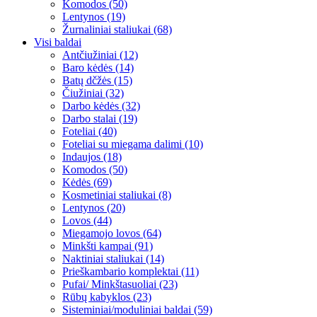
Komodos (50)
Lentynos (19)
Žurnaliniai staliukai (68)
Visi baldai
Antčiužiniai (12)
Baro kėdės (14)
Batų dčžės (15)
Čiužiniai (32)
Darbo kėdės (32)
Darbo stalai (19)
Foteliai (40)
Foteliai su miegama dalimi (10)
Indaujos (18)
Komodos (50)
Kėdės (69)
Kosmetiniai staliukai (8)
Lentynos (20)
Lovos (44)
Miegamojo lovos (64)
Minkšti kampai (91)
Naktiniai staliukai (14)
Prieškambario komplektai (11)
Pufai/ Minkštasuoliai (23)
Rūbų kabyklos (23)
Sisteminiai/moduliniai baldai (59)