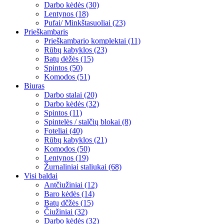
Darbo kėdės (30)
Lentynos (18)
Pufai/ Minkštasuoliai (23)
Prieškambaris
Prieškambario komplektai (11)
Rūbų kabyklos (23)
Batų dėžės (15)
Spintos (50)
Komodos (51)
Biuras
Darbo stalai (20)
Darbo kėdės (32)
Spintos (11)
Spintelės / stalčių blokai (8)
Foteliai (40)
Rūbų kabyklos (21)
Komodos (50)
Lentynos (19)
Žurnaliniai staliukai (68)
Visi baldai
Antčiužiniai (12)
Baro kėdės (14)
Batų dčžės (15)
Čiužiniai (32)
Darbo kėdės (32)