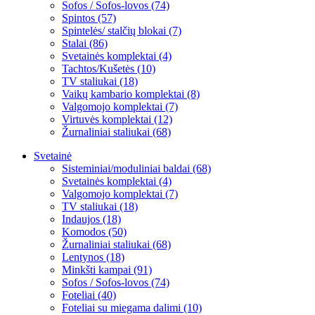
Sofos / Sofos-lovos (74)
Spintos (57)
Spintelės/ stalčių blokai (7)
Stalai (86)
Svetainės komplektai (4)
Tachtos/Kušetės (10)
TV staliukai (18)
Vaikų kambario komplektai (8)
Valgomojo komplektai (7)
Virtuvės komplektai (12)
Žurnaliniai staliukai (68)
Svetainė
Sisteminiai/moduliniai baldai (68)
Svetainės komplektai (4)
Valgomojo komplektai (7)
TV staliukai (18)
Indaujos (18)
Komodos (50)
Žurnaliniai staliukai (68)
Lentynos (18)
Minkšti kampai (91)
Sofos / Sofos-lovos (74)
Foteliai (40)
Foteliai su miegama dalimi (10)