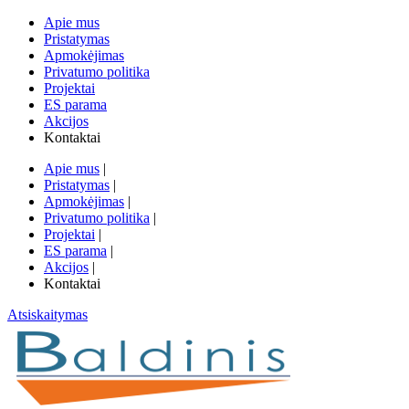
Apie mus
Pristatymas
Apmokėjimas
Privatumo politika
Projektai
ES parama
Akcijos
Kontaktai
Apie mus
|
Pristatymas
|
Apmokėjimas
|
Privatumo politika
|
Projektai
|
ES parama
|
Akcijos
|
Kontaktai
Atsiskaitymas