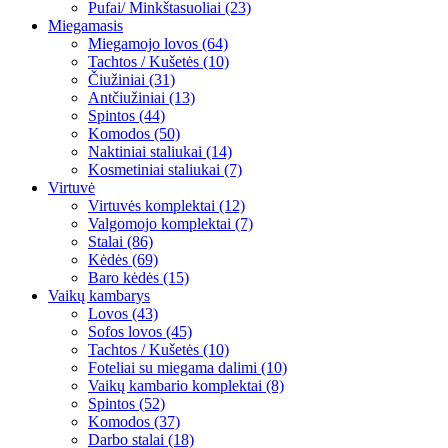
Pufai/ Minkštasuoliai (23)
Miegamasis
Miegamojo lovos (64)
Tachtos / Kušetės (10)
Čiužiniai (31)
Antčiužiniai (13)
Spintos (44)
Komodos (50)
Naktiniai staliukai (14)
Kosmetiniai staliukai (7)
Virtuvė
Virtuvės komplektai (12)
Valgomojo komplektai (7)
Stalai (86)
Kėdės (69)
Baro kėdės (15)
Vaikų kambarys
Lovos (43)
Sofos lovos (45)
Tachtos / Kušetės (10)
Foteliai su miegama dalimi (10)
Vaikų kambario komplektai (8)
Spintos (52)
Komodos (37)
Darbo stalai (18)