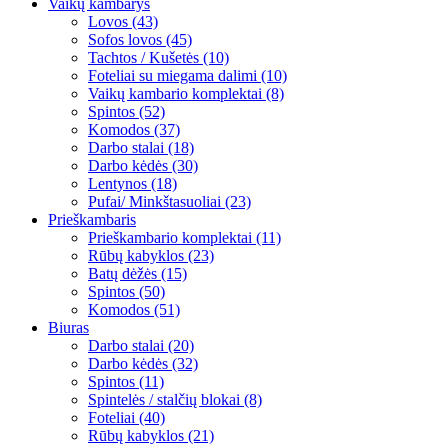
Vaikų kambarys
Lovos (43)
Sofos lovos (45)
Tachtos / Kušetės (10)
Foteliai su miegama dalimi (10)
Vaikų kambario komplektai (8)
Spintos (52)
Komodos (37)
Darbo stalai (18)
Darbo kėdės (30)
Lentynos (18)
Pufai/ Minkštasuoliai (23)
Prieškambaris
Prieškambario komplektai (11)
Rūbų kabyklos (23)
Batų dėžės (15)
Spintos (50)
Komodos (51)
Biuras
Darbo stalai (20)
Darbo kėdės (32)
Spintos (11)
Spintelės / stalčių blokai (8)
Foteliai (40)
Rūbų kabyklos (21)