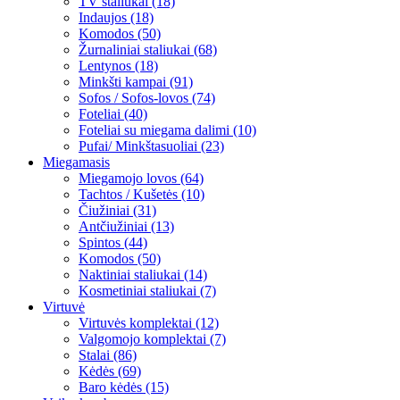
TV staliukai (18)
Indaujos (18)
Komodos (50)
Žurnaliniai staliukai (68)
Lentynos (18)
Minkšti kampai (91)
Sofos / Sofos-lovos (74)
Foteliai (40)
Foteliai su miegama dalimi (10)
Pufai/ Minkštasuoliai (23)
Miegamasis
Miegamojo lovos (64)
Tachtos / Kušetės (10)
Čiužiniai (31)
Antčiužiniai (13)
Spintos (44)
Komodos (50)
Naktiniai staliukai (14)
Kosmetiniai staliukai (7)
Virtuvė
Virtuvės komplektai (12)
Valgomojo komplektai (7)
Stalai (86)
Kėdės (69)
Baro kėdės (15)