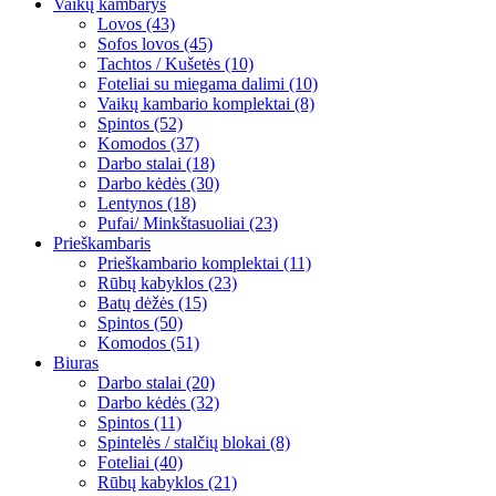
Vaikų kambarys
Lovos (43)
Sofos lovos (45)
Tachtos / Kušetės (10)
Foteliai su miegama dalimi (10)
Vaikų kambario komplektai (8)
Spintos (52)
Komodos (37)
Darbo stalai (18)
Darbo kėdės (30)
Lentynos (18)
Pufai/ Minkštasuoliai (23)
Prieškambaris
Prieškambario komplektai (11)
Rūbų kabyklos (23)
Batų dėžės (15)
Spintos (50)
Komodos (51)
Biuras
Darbo stalai (20)
Darbo kėdės (32)
Spintos (11)
Spintelės / stalčių blokai (8)
Foteliai (40)
Rūbų kabyklos (21)