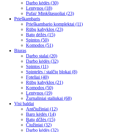
Darbo kėdės (30)
Lentynos (18)
Pufai/ Minkštasuoliai (23)
Prieškambaris
Prieškambario komplektai (11)
Rūbų kabyklos (23)
Batų dėžės (15)
Spintos (50)
Komodos (51)
Biuras
Darbo stalai (20)
Darbo kėdės (32)
Spintos (11)
Spintelės / stalčių blokai (8)
Foteliai (40)
Rūbų kabyklos (21)
Komodos (50)
Lentynos (19)
Žurnaliniai staliukai (68)
Visi baldai
Antčiužiniai (12)
Baro kėdės (14)
Batų dčžės (15)
Čiužiniai (32)
Darbo kėdės (32)