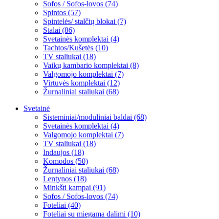
Sofos / Sofos-lovos (74)
Spintos (57)
Spintelės/ stalčių blokai (7)
Stalai (86)
Svetainės komplektai (4)
Tachtos/Kušetės (10)
TV staliukai (18)
Vaikų kambario komplektai (8)
Valgomojo komplektai (7)
Virtuvės komplektai (12)
Žurnaliniai staliukai (68)
Svetainė
Sisteminiai/moduliniai baldai (68)
Svetainės komplektai (4)
Valgomojo komplektai (7)
TV staliukai (18)
Indaujos (18)
Komodos (50)
Žurnaliniai staliukai (68)
Lentynos (18)
Minkšti kampai (91)
Sofos / Sofos-lovos (74)
Foteliai (40)
Foteliai su miegama dalimi (10)