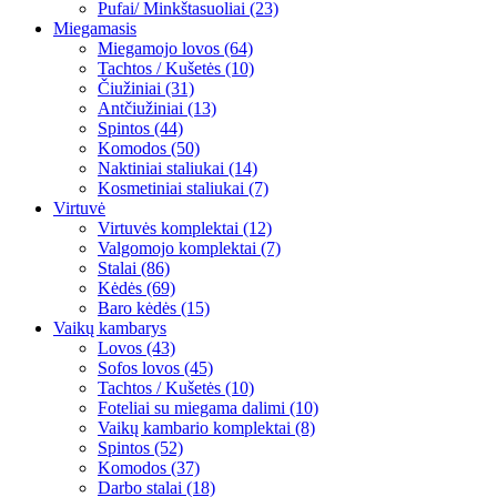
Pufai/ Minkštasuoliai (23)
Miegamasis
Miegamojo lovos (64)
Tachtos / Kušetės (10)
Čiužiniai (31)
Antčiužiniai (13)
Spintos (44)
Komodos (50)
Naktiniai staliukai (14)
Kosmetiniai staliukai (7)
Virtuvė
Virtuvės komplektai (12)
Valgomojo komplektai (7)
Stalai (86)
Kėdės (69)
Baro kėdės (15)
Vaikų kambarys
Lovos (43)
Sofos lovos (45)
Tachtos / Kušetės (10)
Foteliai su miegama dalimi (10)
Vaikų kambario komplektai (8)
Spintos (52)
Komodos (37)
Darbo stalai (18)