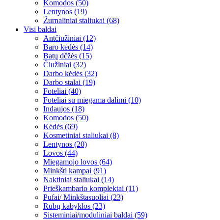
Komodos (50)
Lentynos (19)
Žurnaliniai staliukai (68)
Visi baldai
Antčiužiniai (12)
Baro kėdės (14)
Batų dčžės (15)
Čiužiniai (32)
Darbo kėdės (32)
Darbo stalai (19)
Foteliai (40)
Foteliai su miegama dalimi (10)
Indaujos (18)
Komodos (50)
Kėdės (69)
Kosmetiniai staliukai (8)
Lentynos (20)
Lovos (44)
Miegamojo lovos (64)
Minkšti kampai (91)
Naktiniai staliukai (14)
Prieškambario komplektai (11)
Pufai/ Minkštasuoliai (23)
Rūbų kabyklos (23)
Sisteminiai/moduliniai baldai (59)