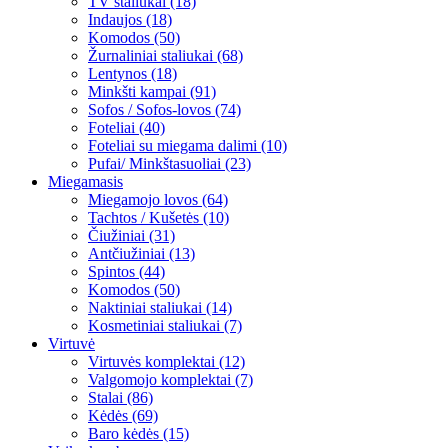
TV staliukai (18)
Indaujos (18)
Komodos (50)
Žurnaliniai staliukai (68)
Lentynos (18)
Minkšti kampai (91)
Sofos / Sofos-lovos (74)
Foteliai (40)
Foteliai su miegama dalimi (10)
Pufai/ Minkštasuoliai (23)
Miegamasis
Miegamojo lovos (64)
Tachtos / Kušetės (10)
Čiužiniai (31)
Antčiužiniai (13)
Spintos (44)
Komodos (50)
Naktiniai staliukai (14)
Kosmetiniai staliukai (7)
Virtuvė
Virtuvės komplektai (12)
Valgomojo komplektai (7)
Stalai (86)
Kėdės (69)
Baro kėdės (15)