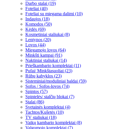
Darbo stalai (19)
Foteliai (40)
Foteliai su miegama dalimi (10)
Indaujos (18)
Komodos (50)
Kėdės (69)
Kosmetiniai staliukai (8)
Lentynos (20)
Lovos (44)
Miegamojo lovos (64)
Minkšti kampai (91)
Naktiniai staliukai (14)
Prieškambario komplektai (11)
Pufai/ Minkštasuoliai (23)
Rūbų kabyklos (23)
Sisteminiai/moduliniai baldai (59)
Sofos / Sofos-lovos (74)
Spintos (57)
Spintelės/ stalčių blokai (7)
Stalai (86)
Svetainės komplektai (4)
Tachtos/Kušetės (10)
TV staliukai (18)
Vaikų kambario komplektai (8)
Valgomojo komplektai (7)