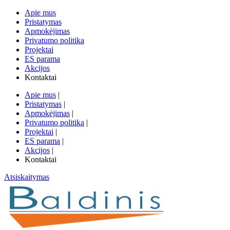
Apie mus
Pristatymas
Apmokėjimas
Privatumo politika
Projektai
ES parama
Akcijos
Kontaktai
Apie mus
|
Pristatymas
|
Apmokėjimas
|
Privatumo politika
|
Projektai
|
ES parama
|
Akcijos
|
Kontaktai
Atsiskaitymas