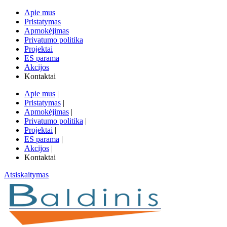
Apie mus
Pristatymas
Apmokėjimas
Privatumo politika
Projektai
ES parama
Akcijos
Kontaktai
Apie mus
|
Pristatymas
|
Apmokėjimas
|
Privatumo politika
|
Projektai
|
ES parama
|
Akcijos
|
Kontaktai
Atsiskaitymas