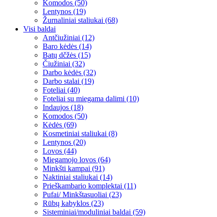
Komodos (50)
Lentynos (19)
Žurnaliniai staliukai (68)
Visi baldai
Antčiužiniai (12)
Baro kėdės (14)
Batų dčžės (15)
Čiužiniai (32)
Darbo kėdės (32)
Darbo stalai (19)
Foteliai (40)
Foteliai su miegama dalimi (10)
Indaujos (18)
Komodos (50)
Kėdės (69)
Kosmetiniai staliukai (8)
Lentynos (20)
Lovos (44)
Miegamojo lovos (64)
Minkšti kampai (91)
Naktiniai staliukai (14)
Prieškambario komplektai (11)
Pufai/ Minkštasuoliai (23)
Rūbų kabyklos (23)
Sisteminiai/moduliniai baldai (59)