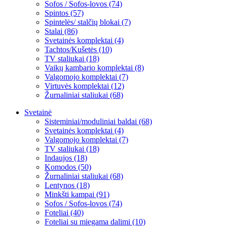
Sofos / Sofos-lovos (74)
Spintos (57)
Spintelės/ stalčių blokai (7)
Stalai (86)
Svetainės komplektai (4)
Tachtos/Kušetės (10)
TV staliukai (18)
Vaikų kambario komplektai (8)
Valgomojo komplektai (7)
Virtuvės komplektai (12)
Žurnaliniai staliukai (68)
Svetainė
Sisteminiai/moduliniai baldai (68)
Svetainės komplektai (4)
Valgomojo komplektai (7)
TV staliukai (18)
Indaujos (18)
Komodos (50)
Žurnaliniai staliukai (68)
Lentynos (18)
Minkšti kampai (91)
Sofos / Sofos-lovos (74)
Foteliai (40)
Foteliai su miegama dalimi (10)