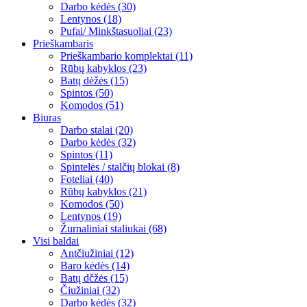
Darbo kėdės (30)
Lentynos (18)
Pufai/ Minkštasuoliai (23)
Prieškambaris
Prieškambario komplektai (11)
Rūbų kabyklos (23)
Batų dėžės (15)
Spintos (50)
Komodos (51)
Biuras
Darbo stalai (20)
Darbo kėdės (32)
Spintos (11)
Spintelės / stalčių blokai (8)
Foteliai (40)
Rūbų kabyklos (21)
Komodos (50)
Lentynos (19)
Žurnaliniai staliukai (68)
Visi baldai
Antčiužiniai (12)
Baro kėdės (14)
Batų dčžės (15)
Čiužiniai (32)
Darbo kėdės (32)