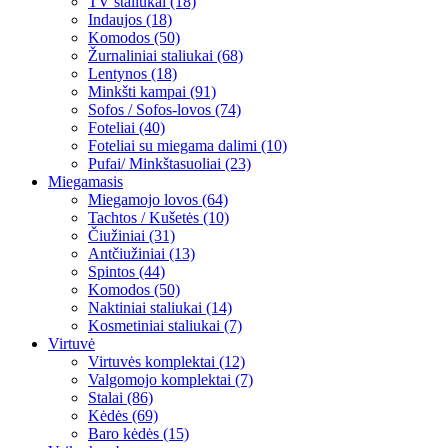
TV staliukai (18)
Indaujos (18)
Komodos (50)
Žurnaliniai staliukai (68)
Lentynos (18)
Minkšti kampai (91)
Sofos / Sofos-lovos (74)
Foteliai (40)
Foteliai su miegama dalimi (10)
Pufai/ Minkštasuoliai (23)
Miegamasis
Miegamojo lovos (64)
Tachtos / Kušetės (10)
Čiužiniai (31)
Antčiužiniai (13)
Spintos (44)
Komodos (50)
Naktiniai staliukai (14)
Kosmetiniai staliukai (7)
Virtuvė
Virtuvės komplektai (12)
Valgomojo komplektai (7)
Stalai (86)
Kėdės (69)
Baro kėdės (15)