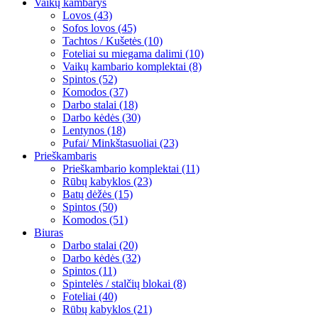
Vaikų kambarys
Lovos (43)
Sofos lovos (45)
Tachtos / Kušetės (10)
Foteliai su miegama dalimi (10)
Vaikų kambario komplektai (8)
Spintos (52)
Komodos (37)
Darbo stalai (18)
Darbo kėdės (30)
Lentynos (18)
Pufai/ Minkštasuoliai (23)
Prieškambaris
Prieškambario komplektai (11)
Rūbų kabyklos (23)
Batų dėžės (15)
Spintos (50)
Komodos (51)
Biuras
Darbo stalai (20)
Darbo kėdės (32)
Spintos (11)
Spintelės / stalčių blokai (8)
Foteliai (40)
Rūbų kabyklos (21)