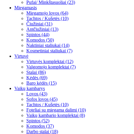
Pufai/ Minkštasuoliai (23)
Miegamasis
Miegamojo lovos (64)
Tachtos / Kušetės (10)
Čiužiniai (31)
Antčiužiniai (13)
Spintos (44)
Komodos (50)
Naktiniai staliukai (14)
Kosmetiniai staliukai (7)
Virtuvė
Virtuvės komplektai (12)
Valgomojo komplektai (7)
Stalai (86)
Kėdės (69)
Baro kėdės (15)
Vaikų kambarys
Lovos (43)
Sofos lovos (45)
Tachtos / Kušetės (10)
Foteliai su miegama dalimi (10)
Vaikų kambario komplektai (8)
Spintos (52)
Komodos (37)
Darbo stalai (18)