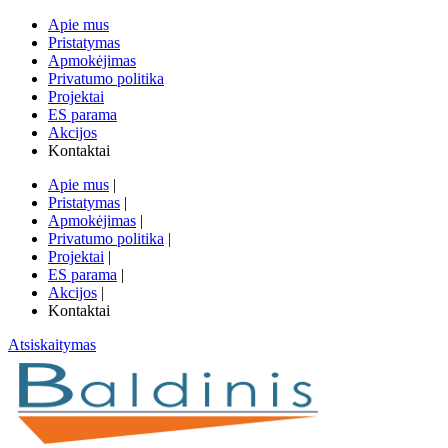
Apie mus
Pristatymas
Apmokėjimas
Privatumo politika
Projektai
ES parama
Akcijos
Kontaktai
Apie mus
|
Pristatymas
|
Apmokėjimas
|
Privatumo politika
|
Projektai
|
ES parama
|
Akcijos
|
Kontaktai
Atsiskaitymas