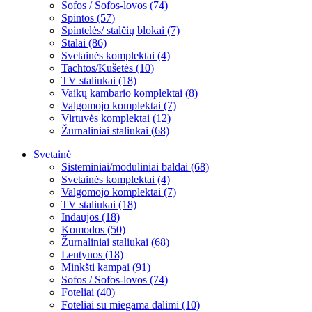
Sofos / Sofos-lovos (74)
Spintos (57)
Spintelės/ stalčių blokai (7)
Stalai (86)
Svetainės komplektai (4)
Tachtos/Kušetės (10)
TV staliukai (18)
Vaikų kambario komplektai (8)
Valgomojo komplektai (7)
Virtuvės komplektai (12)
Žurnaliniai staliukai (68)
Svetainė
Sisteminiai/moduliniai baldai (68)
Svetainės komplektai (4)
Valgomojo komplektai (7)
TV staliukai (18)
Indaujos (18)
Komodos (50)
Žurnaliniai staliukai (68)
Lentynos (18)
Minkšti kampai (91)
Sofos / Sofos-lovos (74)
Foteliai (40)
Foteliai su miegama dalimi (10)