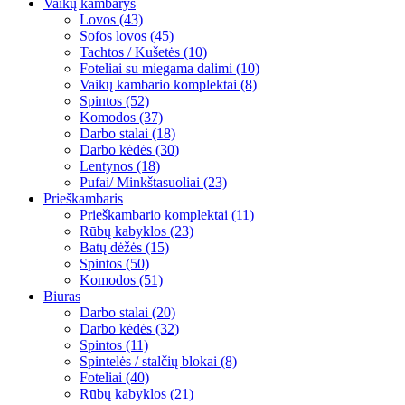
Vaikų kambarys
Lovos (43)
Sofos lovos (45)
Tachtos / Kušetės (10)
Foteliai su miegama dalimi (10)
Vaikų kambario komplektai (8)
Spintos (52)
Komodos (37)
Darbo stalai (18)
Darbo kėdės (30)
Lentynos (18)
Pufai/ Minkštasuoliai (23)
Prieškambaris
Prieškambario komplektai (11)
Rūbų kabyklos (23)
Batų dėžės (15)
Spintos (50)
Komodos (51)
Biuras
Darbo stalai (20)
Darbo kėdės (32)
Spintos (11)
Spintelės / stalčių blokai (8)
Foteliai (40)
Rūbų kabyklos (21)