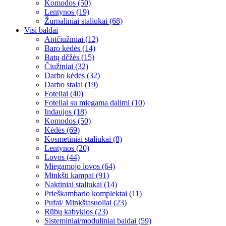
Komodos (50)
Lentynos (19)
Žurnaliniai staliukai (68)
Visi baldai
Antčiužiniai (12)
Baro kėdės (14)
Batų dčžės (15)
Čiužiniai (32)
Darbo kėdės (32)
Darbo stalai (19)
Foteliai (40)
Foteliai su miegama dalimi (10)
Indaujos (18)
Komodos (50)
Kėdės (69)
Kosmetiniai staliukai (8)
Lentynos (20)
Lovos (44)
Miegamojo lovos (64)
Minkšti kampai (91)
Naktiniai staliukai (14)
Prieškambario komplektai (11)
Pufai/ Minkštasuoliai (23)
Rūbų kabyklos (23)
Sisteminiai/moduliniai baldai (59)