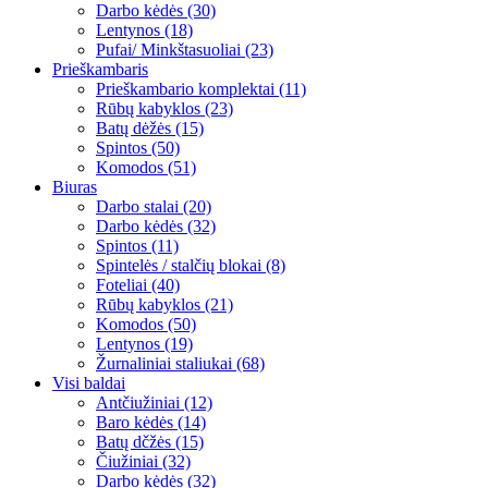
Darbo kėdės (30)
Lentynos (18)
Pufai/ Minkštasuoliai (23)
Prieškambaris
Prieškambario komplektai (11)
Rūbų kabyklos (23)
Batų dėžės (15)
Spintos (50)
Komodos (51)
Biuras
Darbo stalai (20)
Darbo kėdės (32)
Spintos (11)
Spintelės / stalčių blokai (8)
Foteliai (40)
Rūbų kabyklos (21)
Komodos (50)
Lentynos (19)
Žurnaliniai staliukai (68)
Visi baldai
Antčiužiniai (12)
Baro kėdės (14)
Batų dčžės (15)
Čiužiniai (32)
Darbo kėdės (32)