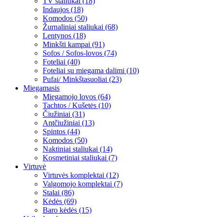
TV staliukai (18)
Indaujos (18)
Komodos (50)
Žurnaliniai staliukai (68)
Lentynos (18)
Minkšti kampai (91)
Sofos / Sofos-lovos (74)
Foteliai (40)
Foteliai su miegama dalimi (10)
Pufai/ Minkštasuoliai (23)
Miegamasis
Miegamojo lovos (64)
Tachtos / Kušetės (10)
Čiužiniai (31)
Antčiužiniai (13)
Spintos (44)
Komodos (50)
Naktiniai staliukai (14)
Kosmetiniai staliukai (7)
Virtuvė
Virtuvės komplektai (12)
Valgomojo komplektai (7)
Stalai (86)
Kėdės (69)
Baro kėdės (15)