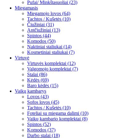
Pufai/ Minkštasuoliai (23)
Miegamasis
Miegamojo lovos (64)
Tachtos / Kušetės (10)
Čiužiniai (31)
Antčiužiniai (13)
Spintos (44)
Komodos (50)
Naktiniai staliukai (14)
Kosmetiniai staliukai (7)
Virtuvė
Virtuvės komplektai (12)
Valgomojo komplektai (7)
Stalai (86)
Kėdės (69)
Baro kėdės (15)
Vaikų kambarys
Lovos (43)
Sofos lovos (45)
Tachtos / Kušetės (10)
Foteliai su miegama dalimi (10)
Vaikų kambario komplektai (8)
Spintos (52)
Komodos (37)
Darbo stalai (18)