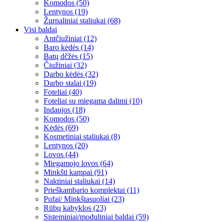
Komodos (50)
Lentynos (19)
Žurnaliniai staliukai (68)
Visi baldai
Antčiužiniai (12)
Baro kėdės (14)
Batų dčžės (15)
Čiužiniai (32)
Darbo kėdės (32)
Darbo stalai (19)
Foteliai (40)
Foteliai su miegama dalimi (10)
Indaujos (18)
Komodos (50)
Kėdės (69)
Kosmetiniai staliukai (8)
Lentynos (20)
Lovos (44)
Miegamojo lovos (64)
Minkšti kampai (91)
Naktiniai staliukai (14)
Prieškambario komplektai (11)
Pufai/ Minkštasuoliai (23)
Rūbų kabyklos (23)
Sisteminiai/moduliniai baldai (59)