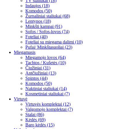
TV staliukai (18)
Indaujos (18)
Komodos (50)
Žurnaliniai staliukai (68)
Lentynos (18)
Minkšti kampai (91)
Sofos / Sofos-lovos (74)
Foteliai (40)
Foteliai su miegama dalimi (10)
Pufai/ Minkštasuoliai (23)
Miegamasis
Miegamojo lovos (64)
Tachtos / Kušetės (10)
Čiužiniai (31)
Antčiužiniai (13)
Spintos (44)
Komodos (50)
Naktiniai staliukai (14)
Kosmetiniai staliukai (7)
Virtuvė
Virtuvės komplektai (12)
Valgomojo komplektai (7)
Stalai (86)
Kėdės (69)
Baro kėdės (15)