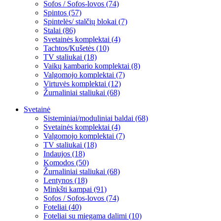
Sofos / Sofos-lovos (74)
Spintos (57)
Spintelės/ stalčių blokai (7)
Stalai (86)
Svetainės komplektai (4)
Tachtos/Kušetės (10)
TV staliukai (18)
Vaikų kambario komplektai (8)
Valgomojo komplektai (7)
Virtuvės komplektai (12)
Žurnaliniai staliukai (68)
Svetainė
Sisteminiai/moduliniai baldai (68)
Svetainės komplektai (4)
Valgomojo komplektai (7)
TV staliukai (18)
Indaujos (18)
Komodos (50)
Žurnaliniai staliukai (68)
Lentynos (18)
Minkšti kampai (91)
Sofos / Sofos-lovos (74)
Foteliai (40)
Foteliai su miegama dalimi (10)