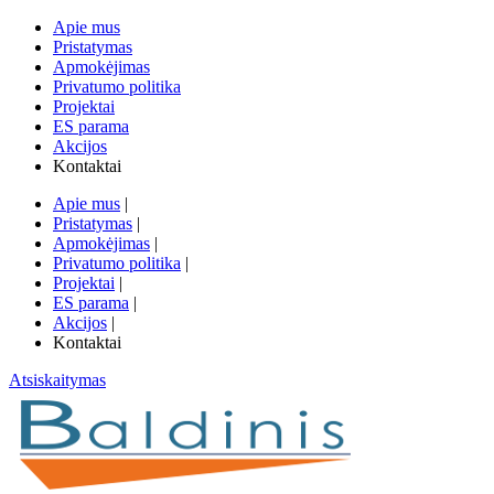
Apie mus
Pristatymas
Apmokėjimas
Privatumo politika
Projektai
ES parama
Akcijos
Kontaktai
Apie mus
|
Pristatymas
|
Apmokėjimas
|
Privatumo politika
|
Projektai
|
ES parama
|
Akcijos
|
Kontaktai
Atsiskaitymas