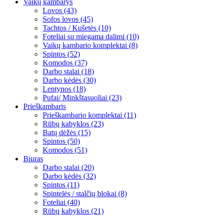
Vaikų kambarys
Lovos (43)
Sofos lovos (45)
Tachtos / Kušetės (10)
Foteliai su miegama dalimi (10)
Vaikų kambario komplektai (8)
Spintos (52)
Komodos (37)
Darbo stalai (18)
Darbo kėdės (30)
Lentynos (18)
Pufai/ Minkštasuoliai (23)
Prieškambaris
Prieškambario komplektai (11)
Rūbų kabyklos (23)
Batų dėžės (15)
Spintos (50)
Komodos (51)
Biuras
Darbo stalai (20)
Darbo kėdės (32)
Spintos (11)
Spintelės / stalčių blokai (8)
Foteliai (40)
Rūbų kabyklos (21)