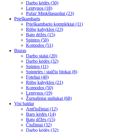
Darbo kėdės (30)
Lentynos (18)
Pufai/ Minkštasuoliai (23)
Prieškambaris
Prieškambario komplektai (11)
Rūbų kabyklos (23)
Batų dėžės (15)
Spintos (50)
Komodos (51)
Biuras
Darbo stalai (20)
Darbo kėdės (32)
Spintos (11)
Spintelės / stalčių blokai (8)
Foteliai (40)
Rūbų kabyklos (21)
Komodos (50)
Lentynos (19)
Žurnaliniai staliukai (68)
Visi baldai
Antčiužiniai (12)
Baro kėdės (14)
Batų dčžės (15)
Čiužiniai (32)
Darbo kėdės (32)