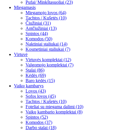
Pufai/ Minkštasuoliai (23)
Miegamasis
Miegamojo lovos (64)
Tachtos / Kušetės (10)
Čiužiniai (31)
Antčiužiniai (13)
Spintos (44)
Komodos (50)
Naktiniai staliukai (14)
Kosmetiniai staliukai (7)
Virtuvė
Virtuvės komplektai (12)
Valgomojo komplektai (7)
Stalai (86)
Kėdės (69)
Baro kėdės (15)
Vaikų kambarys
Lovos (43)
Sofos lovos (45)
Tachtos / Kušetės (10)
Foteliai su miegama dalimi (10)
Vaikų kambario komplektai (8)
Spintos (52)
Komodos (37)
Darbo stalai (18)