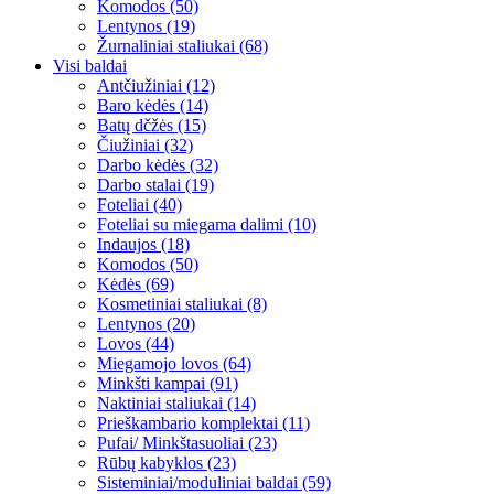
Komodos (50)
Lentynos (19)
Žurnaliniai staliukai (68)
Visi baldai
Antčiužiniai (12)
Baro kėdės (14)
Batų dčžės (15)
Čiužiniai (32)
Darbo kėdės (32)
Darbo stalai (19)
Foteliai (40)
Foteliai su miegama dalimi (10)
Indaujos (18)
Komodos (50)
Kėdės (69)
Kosmetiniai staliukai (8)
Lentynos (20)
Lovos (44)
Miegamojo lovos (64)
Minkšti kampai (91)
Naktiniai staliukai (14)
Prieškambario komplektai (11)
Pufai/ Minkštasuoliai (23)
Rūbų kabyklos (23)
Sisteminiai/moduliniai baldai (59)