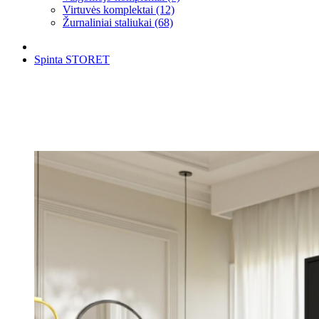
Virtuvės komplektai (12)
Žurnaliniai staliukai (68)
Spinta STORET