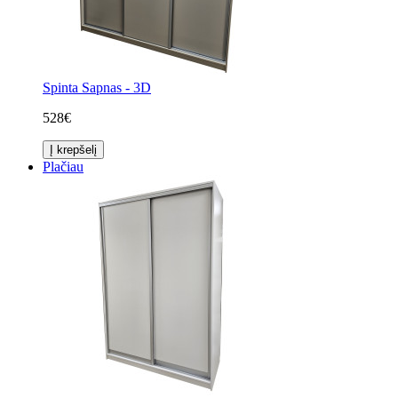
Spinta Sapnas - 3D
528€
Į krepšelį
Plačiau