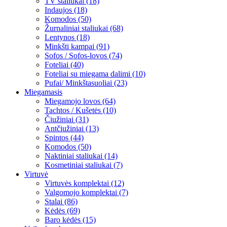
TV staliukai (18)
Indaujos (18)
Komodos (50)
Žurnaliniai staliukai (68)
Lentynos (18)
Minkšti kampai (91)
Sofos / Sofos-lovos (74)
Foteliai (40)
Foteliai su miegama dalimi (10)
Pufai/ Minkštasuoliai (23)
Miegamasis
Miegamojo lovos (64)
Tachtos / Kušetės (10)
Čiužiniai (31)
Antčiužiniai (13)
Spintos (44)
Komodos (50)
Naktiniai staliukai (14)
Kosmetiniai staliukai (7)
Virtuvė
Virtuvės komplektai (12)
Valgomojo komplektai (7)
Stalai (86)
Kėdės (69)
Baro kėdės (15)