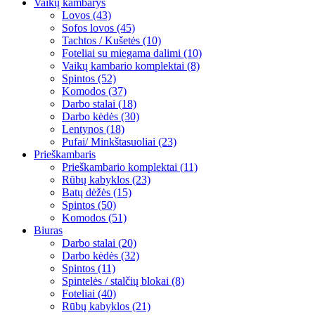
Vaikų kambarys
Lovos (43)
Sofos lovos (45)
Tachtos / Kušetės (10)
Foteliai su miegama dalimi (10)
Vaikų kambario komplektai (8)
Spintos (52)
Komodos (37)
Darbo stalai (18)
Darbo kėdės (30)
Lentynos (18)
Pufai/ Minkštasuoliai (23)
Prieškambaris
Prieškambario komplektai (11)
Rūbų kabyklos (23)
Batų dėžės (15)
Spintos (50)
Komodos (51)
Biuras
Darbo stalai (20)
Darbo kėdės (32)
Spintos (11)
Spintelės / stalčių blokai (8)
Foteliai (40)
Rūbų kabyklos (21)