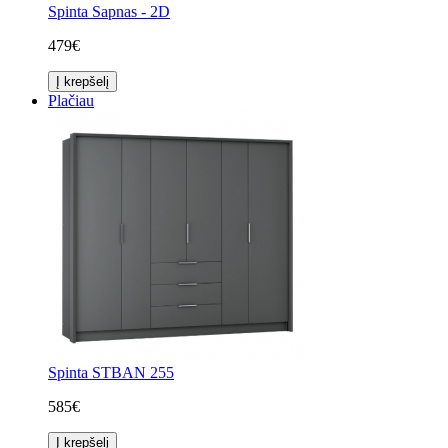
Spinta Sapnas - 2D
479€
Į krepšelį
Plačiau
Spinta STBAN 255
585€
Į krepšelį