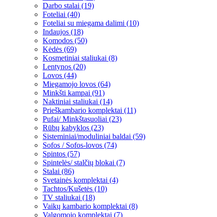
Darbo stalai (19)
Foteliai (40)
Foteliai su miegama dalimi (10)
Indaujos (18)
Komodos (50)
Kėdės (69)
Kosmetiniai staliukai (8)
Lentynos (20)
Lovos (44)
Miegamojo lovos (64)
Minkšti kampai (91)
Naktiniai staliukai (14)
Prieškambario komplektai (11)
Pufai/ Minkštasuoliai (23)
Rūbų kabyklos (23)
Sisteminiai/moduliniai baldai (59)
Sofos / Sofos-lovos (74)
Spintos (57)
Spintelės/ stalčių blokai (7)
Stalai (86)
Svetainės komplektai (4)
Tachtos/Kušetės (10)
TV staliukai (18)
Vaikų kambario komplektai (8)
Valgomojo komplektai (7)