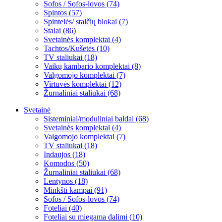
Sofos / Sofos-lovos (74)
Spintos (57)
Spintelės/ stalčių blokai (7)
Stalai (86)
Svetainės komplektai (4)
Tachtos/Kušetės (10)
TV staliukai (18)
Vaikų kambario komplektai (8)
Valgomojo komplektai (7)
Virtuvės komplektai (12)
Žurnaliniai staliukai (68)
Svetainė
Sisteminiai/moduliniai baldai (68)
Svetainės komplektai (4)
Valgomojo komplektai (7)
TV staliukai (18)
Indaujos (18)
Komodos (50)
Žurnaliniai staliukai (68)
Lentynos (18)
Minkšti kampai (91)
Sofos / Sofos-lovos (74)
Foteliai (40)
Foteliai su miegama dalimi (10)