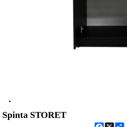
Spinta STORET
Facebook
X
S