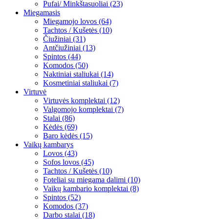
Pufai/ Minkštasuoliai (23)
Miegamasis
Miegamojo lovos (64)
Tachtos / Kušetės (10)
Čiužiniai (31)
Antčiužiniai (13)
Spintos (44)
Komodos (50)
Naktiniai staliukai (14)
Kosmetiniai staliukai (7)
Virtuvė
Virtuvės komplektai (12)
Valgomojo komplektai (7)
Stalai (86)
Kėdės (69)
Baro kėdės (15)
Vaikų kambarys
Lovos (43)
Sofos lovos (45)
Tachtos / Kušetės (10)
Foteliai su miegama dalimi (10)
Vaikų kambario komplektai (8)
Spintos (52)
Komodos (37)
Darbo stalai (18)