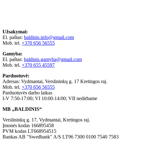
Užsakymai:
El. paštas:
baldinis.info@gmail.com
Mob. tel.
+370 656 56555
Gamyba:
El. paštas:
baldinis.gamyba@gmail.com
Mob. tel.
+370 655 45597
Parduotuvė:
Adresas: Vydmantai, Verslininkų g. 17 Kretingos raj.
Mob. tel.
+370 656 56555
Parduotuvės darbo laikas
I-V 7:50-17:00; VI 10:00-14:00; VII nedirbame
MB „BALDINIS“
Verslininkų g. 17, Vydmantai, Kretingos raj.
Įmonės kodas 166895458
PVM kodas LT668954515
Bankas AB "Swedbank" A/S LT96 7300 0100 7540 7583