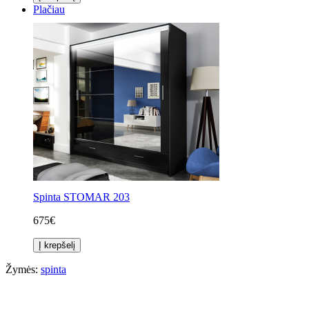
Plačiau
Spinta STOMAR 203
675€
Į krepšelį
Žymės:
spinta