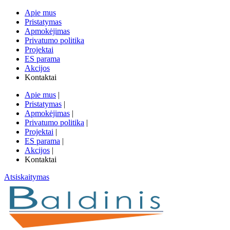
Apie mus
Pristatymas
Apmokėjimas
Privatumo politika
Projektai
ES parama
Akcijos
Kontaktai
Apie mus
|
Pristatymas
|
Apmokėjimas
|
Privatumo politika
|
Projektai
|
ES parama
|
Akcijos
|
Kontaktai
Atsiskaitymas