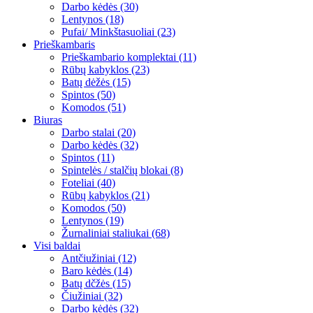
Darbo kėdės (30)
Lentynos (18)
Pufai/ Minkštasuoliai (23)
Prieškambaris
Prieškambario komplektai (11)
Rūbų kabyklos (23)
Batų dėžės (15)
Spintos (50)
Komodos (51)
Biuras
Darbo stalai (20)
Darbo kėdės (32)
Spintos (11)
Spintelės / stalčių blokai (8)
Foteliai (40)
Rūbų kabyklos (21)
Komodos (50)
Lentynos (19)
Žurnaliniai staliukai (68)
Visi baldai
Antčiužiniai (12)
Baro kėdės (14)
Batų dčžės (15)
Čiužiniai (32)
Darbo kėdės (32)