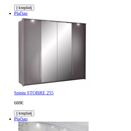
Į krepšelį
Plačiau
Spinta STOBRE 255
688€
Į krepšelį
Plačiau