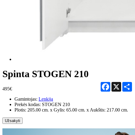
Spinta STOGEN 210
Facebook
X
S
495€
Gamintojas:
Lenkija
Prekės kodas:
STOGEN 210
Plotis: 205.00 cm. x Gylis: 65.00 cm. x Aukštis: 217.00 cm.
Užsakyti