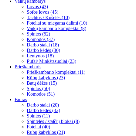
Vaikų kambarys
Lovos (43)
Sofos lovos (45)
Tachtos / Kušetės (10)
Foteliai su miegama dalimi (10)
Vaikų kambario komplektai (8)
Spintos (52)
Komodos (37)
Darbo stalai (18)
Darbo kėdės (30)
Lentynos (18)
Pufai/ Minkštasuoliai (23)
Prieškambaris
Prieškambario komplektai (11)
Rūbų kabyklos (23)
Batų dėžės (15)
Spintos (50)
Komodos (51)
Biuras
Darbo stalai (20)
Darbo kėdės (32)
Spintos (11)
Spintelės / stalčių blokai (8)
Foteliai (40)
Rūbų kabyklos (21)