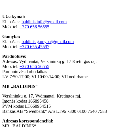
Užsakymai:
El. paštas:
baldinis.info@gmail.com
Mob. tel.
+370 656 56555
Gamyba:
El. paštas:
baldinis.gamyba@gmail.com
Mob. tel.
+370 655 45597
Parduotuvė:
Adresas: Vydmantai, Verslininkų g. 17 Kretingos raj.
Mob. tel.
+370 656 56555
Parduotuvės darbo laikas
I-V 7:50-17:00; VI 10:00-14:00; VII nedirbame
MB „BALDINIS“
Verslininkų g. 17, Vydmantai, Kretingos raj.
Įmonės kodas 166895458
PVM kodas LT668954515
Bankas AB "Swedbank" A/S LT96 7300 0100 7540 7583
Adresas korespondencijai:
MB „BALDINIS“