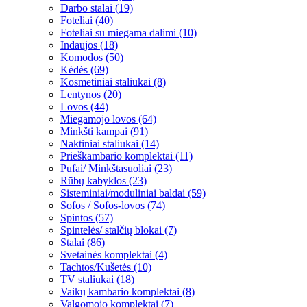
Darbo stalai (19)
Foteliai (40)
Foteliai su miegama dalimi (10)
Indaujos (18)
Komodos (50)
Kėdės (69)
Kosmetiniai staliukai (8)
Lentynos (20)
Lovos (44)
Miegamojo lovos (64)
Minkšti kampai (91)
Naktiniai staliukai (14)
Prieškambario komplektai (11)
Pufai/ Minkštasuoliai (23)
Rūbų kabyklos (23)
Sisteminiai/moduliniai baldai (59)
Sofos / Sofos-lovos (74)
Spintos (57)
Spintelės/ stalčių blokai (7)
Stalai (86)
Svetainės komplektai (4)
Tachtos/Kušetės (10)
TV staliukai (18)
Vaikų kambario komplektai (8)
Valgomojo komplektai (7)