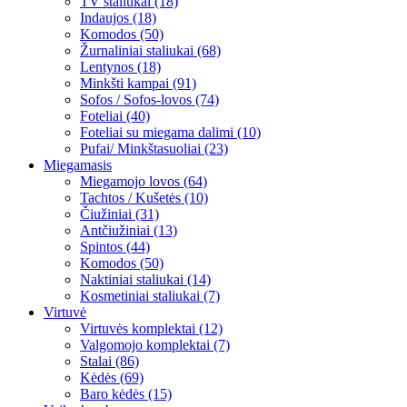
TV staliukai (18)
Indaujos (18)
Komodos (50)
Žurnaliniai staliukai (68)
Lentynos (18)
Minkšti kampai (91)
Sofos / Sofos-lovos (74)
Foteliai (40)
Foteliai su miegama dalimi (10)
Pufai/ Minkštasuoliai (23)
Miegamasis
Miegamojo lovos (64)
Tachtos / Kušetės (10)
Čiužiniai (31)
Antčiužiniai (13)
Spintos (44)
Komodos (50)
Naktiniai staliukai (14)
Kosmetiniai staliukai (7)
Virtuvė
Virtuvės komplektai (12)
Valgomojo komplektai (7)
Stalai (86)
Kėdės (69)
Baro kėdės (15)