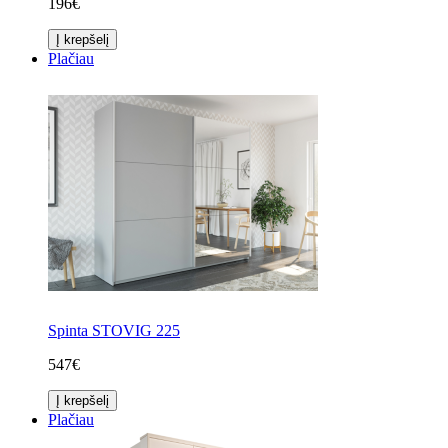
196€
Į krepšelį
Plačiau
Spinta STOVIG 225
547€
Į krepšelį
Plačiau