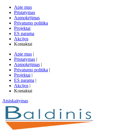
Apie mus
Pristatymas
Apmokėjimas
Privatumo politika
Projektai
ES parama
Akcijos
Kontaktai
Apie mus
|
Pristatymas
|
Apmokėjimas
|
Privatumo politika
|
Projektai
|
ES parama
|
Akcijos
|
Kontaktai
Atsiskaitymas