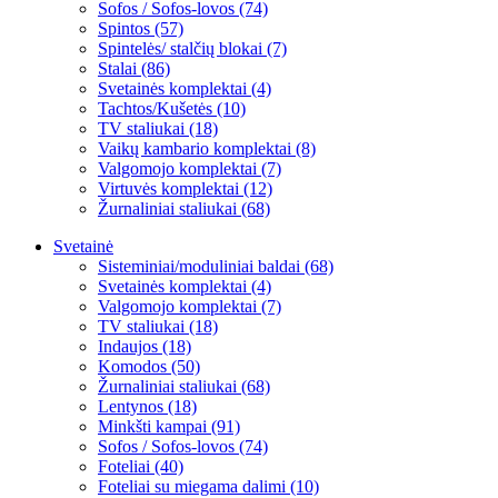
Sofos / Sofos-lovos (74)
Spintos (57)
Spintelės/ stalčių blokai (7)
Stalai (86)
Svetainės komplektai (4)
Tachtos/Kušetės (10)
TV staliukai (18)
Vaikų kambario komplektai (8)
Valgomojo komplektai (7)
Virtuvės komplektai (12)
Žurnaliniai staliukai (68)
Svetainė
Sisteminiai/moduliniai baldai (68)
Svetainės komplektai (4)
Valgomojo komplektai (7)
TV staliukai (18)
Indaujos (18)
Komodos (50)
Žurnaliniai staliukai (68)
Lentynos (18)
Minkšti kampai (91)
Sofos / Sofos-lovos (74)
Foteliai (40)
Foteliai su miegama dalimi (10)