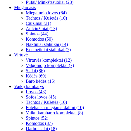
Pufai/ Minkštasuoliai (23)
Miegamasis
Miegamojo lovos (64)
Tachtos / Kušetės (10)
Čiužiniai (31)
Antčiužiniai (13)
Spintos (44)
Komodos (50)
Naktiniai staliukai (14)
Kosmetiniai staliukai (7)
Virtuvė
Virtuvės komplektai (12)
Valgomojo komplektai (7)
Stalai (86)
Kėdės (69)
Baro kėdės (15)
Vaikų kambarys
Lovos (43)
Sofos lovos (45)
Tachtos / Kušetės (10)
Foteliai su miegama dalimi (10)
Vaikų kambario komplektai (8)
Spintos (52)
Komodos (37)
Darbo stalai (18)