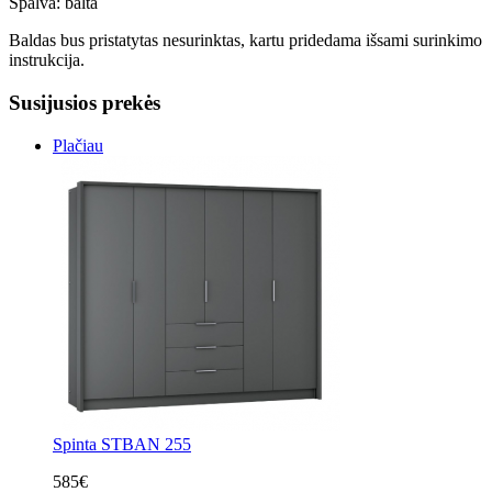
Spalva: balta
Baldas bus pristatytas nesurinktas, kartu pridedama išsami surinkimo
instrukcija.
Susijusios prekės
Plačiau
Spinta STBAN 255
585€