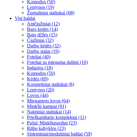
Komodos (50)
Lentynos (19)
Žurnaliniai staliukai (68)
Visi baldai
Antčiužiniai (12)
Baro kėdės (14)
Batų dčžės (15)
Čiužiniai (32)
Darbo kėdės (32)
Darbo stalai (19)
Foteliai (40)
Foteliai su miegama dalimi (10)
Indaujos (18)
Komodos (50)
Kėdės (69)
Kosmetiniai staliukai (8)
Lentynos (20)
Lovos (44)
Miegamojo lovos (64)
Minkšti kampai (91)
Naktiniai staliukai (14)
Prieškambario komplektai (11)
Pufai/ Minkštasuoliai (23)
Rūbų kabyklos (23)
Sisteminiai/moduliniai baldai (59)