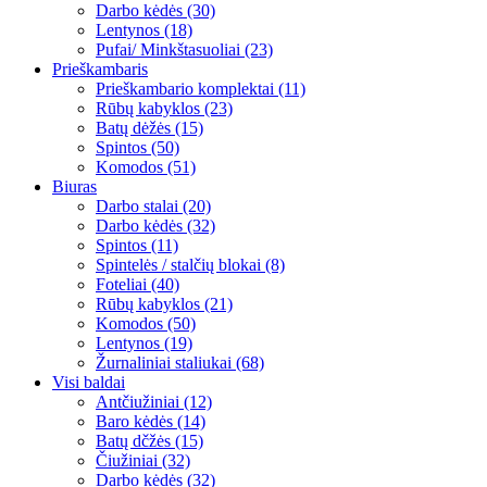
Darbo kėdės (30)
Lentynos (18)
Pufai/ Minkštasuoliai (23)
Prieškambaris
Prieškambario komplektai (11)
Rūbų kabyklos (23)
Batų dėžės (15)
Spintos (50)
Komodos (51)
Biuras
Darbo stalai (20)
Darbo kėdės (32)
Spintos (11)
Spintelės / stalčių blokai (8)
Foteliai (40)
Rūbų kabyklos (21)
Komodos (50)
Lentynos (19)
Žurnaliniai staliukai (68)
Visi baldai
Antčiužiniai (12)
Baro kėdės (14)
Batų dčžės (15)
Čiužiniai (32)
Darbo kėdės (32)