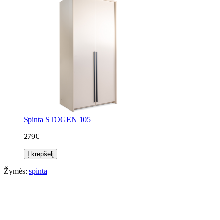
Spinta STOGEN 105
279€
Į krepšelį
Žymės:
spinta