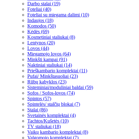
Darbo stalai (19)
Foteliai (40)
Foteliai su miegama dalimi (10)
Indaujos (18)
Komodos (50)
Kėdės (69)
Kosmetiniai staliukai (8)
Lentynos (20)
Lovos (44)
Miegamojo lovos (64)
Minkšti kampai (91)
Naktiniai staliukai (14)
Prieškambario komplektai (11)
Pufai/ Minkštasuoliai (23)
Rūbų kabyklos (23)
Sisteminiai/moduliniai baldai (59)
Sofos / Sofos-lovos (74)
Spintos (57)
Spintelės/ stalčių blokai (7)
Stalai (86)
Svetainės komplektai (4)
Tachtos/Kušetės (10)
TV staliukai (18)
Vaikų kambario komplektai (8)
Valgomojo komplektai (7)