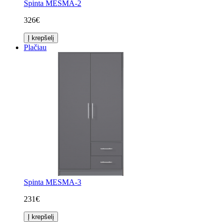
Spinta MESMA-2
326€
Į krepšelį
Plačiau
Spinta MESMA-3
231€
Į krepšelį