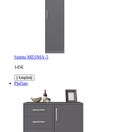
Spinta MESMA-5
145€
Į krepšelį
Plačiau