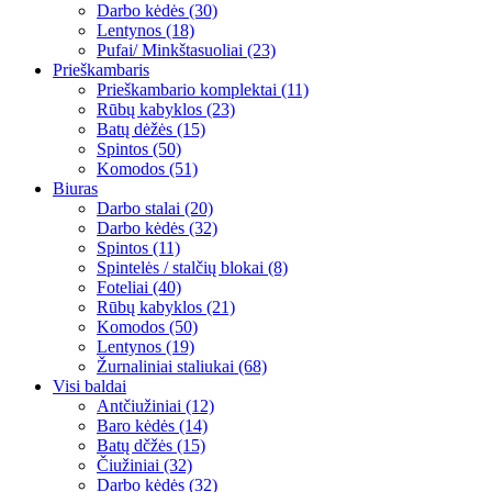
Darbo kėdės (30)
Lentynos (18)
Pufai/ Minkštasuoliai (23)
Prieškambaris
Prieškambario komplektai (11)
Rūbų kabyklos (23)
Batų dėžės (15)
Spintos (50)
Komodos (51)
Biuras
Darbo stalai (20)
Darbo kėdės (32)
Spintos (11)
Spintelės / stalčių blokai (8)
Foteliai (40)
Rūbų kabyklos (21)
Komodos (50)
Lentynos (19)
Žurnaliniai staliukai (68)
Visi baldai
Antčiužiniai (12)
Baro kėdės (14)
Batų dčžės (15)
Čiužiniai (32)
Darbo kėdės (32)