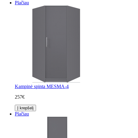
Plačiau
Kampinė spinta MESMA-4
257€
Į krepšelį
Plačiau