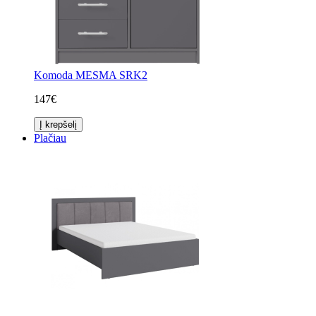
Komoda MESMA SRK2
147€
Į krepšelį
Plačiau