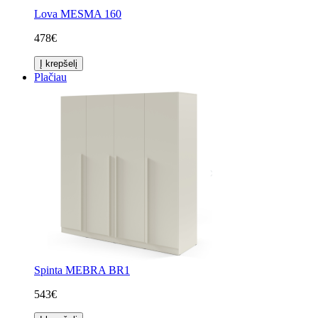
Lova MESMA 160
478€
Į krepšelį
Plačiau
Spinta MEBRA BR1
543€