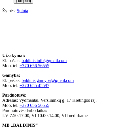
Į krepšelį
Žymės:
Spinta
Užsakymai:
El. paštas:
baldinis.info@gmail.com
Mob. tel.
+370 656 56555
Gamyba:
El. paštas:
baldinis.gamyba@gmail.com
Mob. tel.
+370 655 45597
Parduotuvė:
Adresas: Vydmantai, Verslininkų g. 17 Kretingos raj.
Mob. tel.
+370 656 56555
Parduotuvės darbo laikas
I-V 7:50-17:00; VI 10:00-14:00; VII nedirbame
MB „BALDINIS“