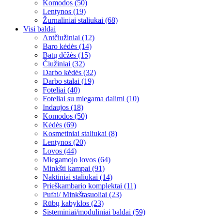
Komodos (50)
Lentynos (19)
Žurnaliniai staliukai (68)
Visi baldai
Antčiužiniai (12)
Baro kėdės (14)
Batų dčžės (15)
Čiužiniai (32)
Darbo kėdės (32)
Darbo stalai (19)
Foteliai (40)
Foteliai su miegama dalimi (10)
Indaujos (18)
Komodos (50)
Kėdės (69)
Kosmetiniai staliukai (8)
Lentynos (20)
Lovos (44)
Miegamojo lovos (64)
Minkšti kampai (91)
Naktiniai staliukai (14)
Prieškambario komplektai (11)
Pufai/ Minkštasuoliai (23)
Rūbų kabyklos (23)
Sisteminiai/moduliniai baldai (59)