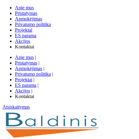
Apie mus
Pristatymas
Apmokėjimas
Privatumo politika
Projektai
ES parama
Akcijos
Kontaktai
Apie mus
|
Pristatymas
|
Apmokėjimas
|
Privatumo politika
|
Projektai
|
ES parama
|
Akcijos
|
Kontaktai
Atsiskaitymas