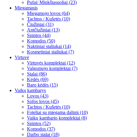
Pufai/ Minkštasuoliai (23)
Miegamasis
Miegamojo lovos (64)
Tachtos / Kušetės (10)
Čiužiniai (31)
Antčiužiniai (13)
Spintos (44)
Komodos (50)
Naktiniai staliukai (14)
Kosmetiniai staliukai (7)
Virtuvė
Virtuvės komplektai (12)
Valgomojo komplektai (7)
Stalai (86)
Kėdės (69)
Baro kėdės (15)
Vaikų kambarys
Lovos (43)
Sofos lovos (45)
Tachtos / Kušetės (10)
Foteliai su miegama dalimi (10)
Vaikų kambario komplektai (8)
Spintos (52)
Komodos (37)
Darbo stalai (18)