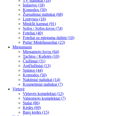
TV staliukai (18)
Indaujos (18)
Komodos (50)
Žurnaliniai staliukai (68)
Lentynos (18)
Minkšti kampai (91)
Sofos / Sofos-lovos (74)
Foteliai (40)
Foteliai su miegama dalimi (10)
Pufai/ Minkštasuoliai (23)
Miegamasis
Miegamojo lovos (64)
Tachtos / Kušetės (10)
Čiužiniai (31)
Antčiužiniai (13)
Spintos (44)
Komodos (50)
Naktiniai staliukai (14)
Kosmetiniai staliukai (7)
Virtuvė
Virtuvės komplektai (12)
Valgomojo komplektai (7)
Stalai (86)
Kėdės (69)
Baro kėdės (15)