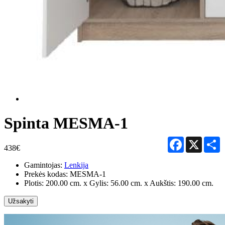
Spinta MESMA-1
Facebook
X
S
438€
Gamintojas:
Lenkija
Prekės kodas:
MESMA-1
Plotis: 200.00 cm. x Gylis: 56.00 cm. x Aukštis: 190.00 cm.
Užsakyti