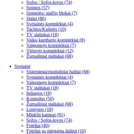
Sofos / Sofos-lovos (74)
Spintos (57)
Spintelės/ stalčių blokai (7)
Stalai (86)
Svetainės komplektai (4)
Tachtos/Kušetės (10)
TV staliukai (18)
Vaikų kambario komplektai (8)
Valgomojo komplektai (7)
Virtuvės komplektai (12)
Žurnaliniai staliukai (68)
Svetainė
Sisteminiai/moduliniai baldai (68)
Svetainės komplektai (4)
Valgomojo komplektai (7)
TV staliukai (18)
Indaujos (18)
Komodos (50)
Žurnaliniai staliukai (68)
Lentynos (18)
Minkšti kampai (91)
Sofos / Sofos-lovos (74)
Foteliai (40)
Foteliai su miegama dalimi (10)