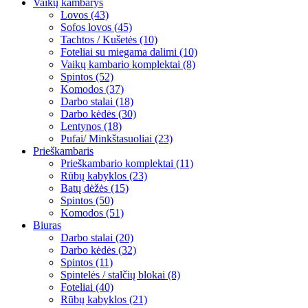
Vaikų kambarys
Lovos (43)
Sofos lovos (45)
Tachtos / Kušetės (10)
Foteliai su miegama dalimi (10)
Vaikų kambario komplektai (8)
Spintos (52)
Komodos (37)
Darbo stalai (18)
Darbo kėdės (30)
Lentynos (18)
Pufai/ Minkštasuoliai (23)
Prieškambaris
Prieškambario komplektai (11)
Rūbų kabyklos (23)
Batų dėžės (15)
Spintos (50)
Komodos (51)
Biuras
Darbo stalai (20)
Darbo kėdės (32)
Spintos (11)
Spintelės / stalčių blokai (8)
Foteliai (40)
Rūbų kabyklos (21)