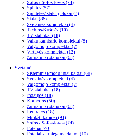
Sofos / Sofos-lovos (74)
Spintos (57)
Spintelės/ stalčių blokai (7)
Stalai (86)
Svetainės komplektai (4)
Tachtos/Kušetės (10)
TV staliukai (18)
Vaikų kambario komplektai (8)
Valgomojo komplektai (7)
Virtuvės komplektai (12)
Žurnaliniai staliukai (68)
Svetainė
Sisteminiai/moduliniai baldai (68)
Svetainės komplektai (4)
Valgomojo komplektai (7)
TV staliukai (18)
Indaujos (18)
Komodos (50)
Žurnaliniai staliukai (68)
Lentynos (18)
Minkšti kampai (91)
Sofos / Sofos-lovos (74)
Foteliai (40)
Foteliai su miegama dalimi (10)