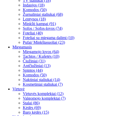
TV staliukai (18)
Indaujos (18)
Komodos (50)
Žurnaliniai staliukai (68)
Lentynos (18)
Minkšti kampai (91)
Sofos / Sofos-lovos (74)
Foteliai (40)
Foteliai su miegama dalimi (10)
Pufai/ Minkštasuoliai (23)
Miegamasis
Miegamojo lovos (64)
Tachtos / Kušetės (10)
Čiužiniai (31)
Antčiužiniai (13)
Spintos (44)
Komodos (50)
Naktiniai staliukai (14)
Kosmetiniai staliukai (7)
Virtuvė
Virtuvės komplektai (12)
Valgomojo komplektai (7)
Stalai (86)
Kėdės (69)
Baro kėdės (15)