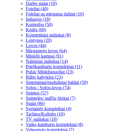
Darbo stalai (19)
Foteliai (40)
Foteliai su miegama dalimi (10)
Indaujos (18)
Komodos (50)
Kėdės (69)
Kosmetiniai staliukai (8)
Lentynos (20)
Lovos (44)
Miegamojo lovos (64)
Minkšti kampai (91)
Naktiniai staliukai (14)
Prieškambario komplektai (11)
Pufai/ Minkštasuoliai (23)
Rūbų kabyklos (23)
Sisteminiai/moduliniai baldai (59)
Sofos / Sofos-lovos (74)
Spintos (57)
Spintelės/ stalčių blokai (7)
Stalai (86)
Svetainės komplektai (4)
Tachtos/Kušetės (10)
TV staliukai (18)
Vaikų kambario komplektai (8)
Valgomojo komplektai (7)