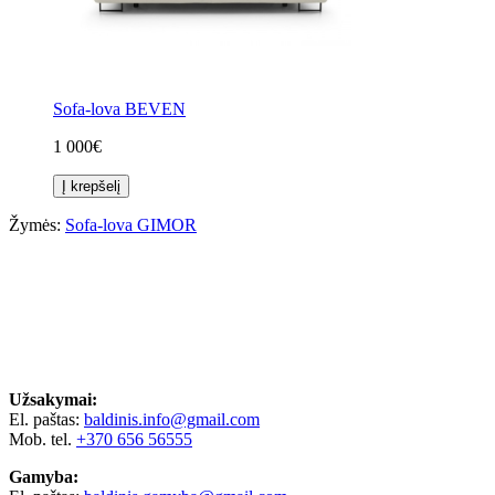
Sofa-lova BEVEN
1 000€
Į krepšelį
Žymės:
Sofa-lova GIMOR
Užsakymai:
El. paštas:
baldinis.info@gmail.com
Mob. tel.
+370 656 56555
Gamyba: