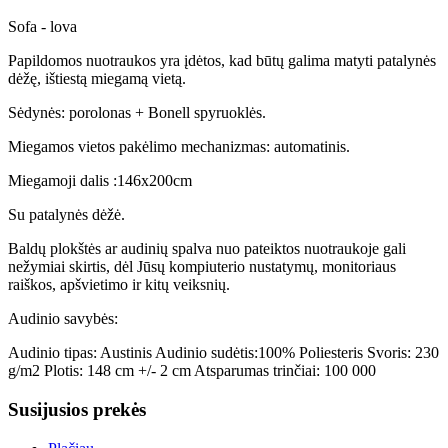
Sofa - lova
Papildomos nuotraukos yra įdėtos, kad būtų galima matyti patalynės
dėžę, ištiestą miegamą vietą.
Sėdynės: porolonas + Bonell spyruoklės.
Miegamos vietos pakėlimo mechanizmas: automatinis.
Miegamoji dalis :146x200cm
Su patalynės dėžė.
Baldų plokštės ar audinių spalva nuo pateiktos nuotraukoje gali
nežymiai skirtis, dėl Jūsų kompiuterio nustatymų, monitoriaus
raiškos, apšvietimo ir kitų veiksnių.
Audinio savybės:
Audinio tipas: Austinis Audinio sudėtis:100% Poliesteris Svoris: 230
g/m2 Plotis: 148 cm +/- 2 cm Atsparumas trinčiai: 100 000
Susijusios prekės