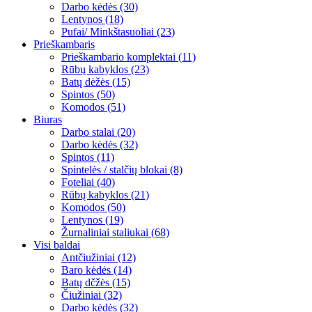
Darbo kėdės (30)
Lentynos (18)
Pufai/ Minkštasuoliai (23)
Prieškambaris
Prieškambario komplektai (11)
Rūbų kabyklos (23)
Batų dėžės (15)
Spintos (50)
Komodos (51)
Biuras
Darbo stalai (20)
Darbo kėdės (32)
Spintos (11)
Spintelės / stalčių blokai (8)
Foteliai (40)
Rūbų kabyklos (21)
Komodos (50)
Lentynos (19)
Žurnaliniai staliukai (68)
Visi baldai
Antčiužiniai (12)
Baro kėdės (14)
Batų dčžės (15)
Čiužiniai (32)
Darbo kėdės (32)