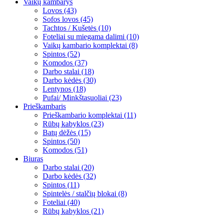
Vaikų kambarys
Lovos (43)
Sofos lovos (45)
Tachtos / Kušetės (10)
Foteliai su miegama dalimi (10)
Vaikų kambario komplektai (8)
Spintos (52)
Komodos (37)
Darbo stalai (18)
Darbo kėdės (30)
Lentynos (18)
Pufai/ Minkštasuoliai (23)
Prieškambaris
Prieškambario komplektai (11)
Rūbų kabyklos (23)
Batų dėžės (15)
Spintos (50)
Komodos (51)
Biuras
Darbo stalai (20)
Darbo kėdės (32)
Spintos (11)
Spintelės / stalčių blokai (8)
Foteliai (40)
Rūbų kabyklos (21)