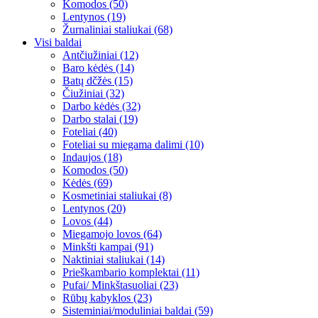
Komodos (50)
Lentynos (19)
Žurnaliniai staliukai (68)
Visi baldai
Antčiužiniai (12)
Baro kėdės (14)
Batų dčžės (15)
Čiužiniai (32)
Darbo kėdės (32)
Darbo stalai (19)
Foteliai (40)
Foteliai su miegama dalimi (10)
Indaujos (18)
Komodos (50)
Kėdės (69)
Kosmetiniai staliukai (8)
Lentynos (20)
Lovos (44)
Miegamojo lovos (64)
Minkšti kampai (91)
Naktiniai staliukai (14)
Prieškambario komplektai (11)
Pufai/ Minkštasuoliai (23)
Rūbų kabyklos (23)
Sisteminiai/moduliniai baldai (59)