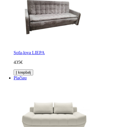
Sofa-lova LIEPA
435€
Į krepšelį
Plačiau