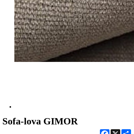
Sofa-lova GIMOR
Facebook
X
S