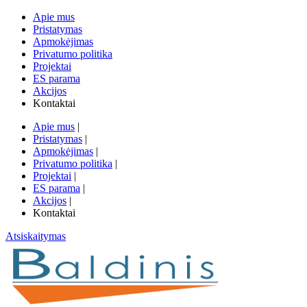
Apie mus
Pristatymas
Apmokėjimas
Privatumo politika
Projektai
ES parama
Akcijos
Kontaktai
Apie mus
|
Pristatymas
|
Apmokėjimas
|
Privatumo politika
|
Projektai
|
ES parama
|
Akcijos
|
Kontaktai
Atsiskaitymas