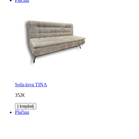
Plačiau
Sofa-lova TINA
352€
Į krepšelį
Plačiau