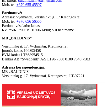
El. paštas:
baldinis.gamyba@gmail.com
Mob. tel.
+370 655 45597
Parduotuvė:
Adresas: Vydmantai, Verslininkų g. 17 Kretingos raj.
Mob. tel.
+370 656 56555
Parduotuvės darbo laikas
I-V 7:50-17:00; VI 10:00-14:00; VII nedirbame
MB „BALDINIS“
Verslininkų g. 17, Vydmantai, Kretingos raj.
Įmonės kodas 166895458
PVM kodas LT668954515
Bankas AB "Swedbank" A/S LT96 7300 0100 7540 7583
Adresas korespondencijai:
MB „BALDINIS“
Verslininkų g. 17, Vydmantai, Kretingos raj. LT-97221