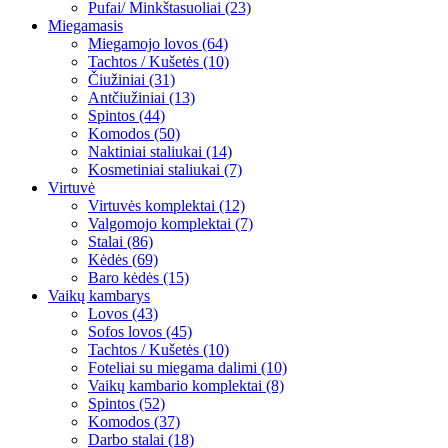
Pufai/ Minkštasuoliai (23)
Miegamasis
Miegamojo lovos (64)
Tachtos / Kušetės (10)
Čiužiniai (31)
Antčiužiniai (13)
Spintos (44)
Komodos (50)
Naktiniai staliukai (14)
Kosmetiniai staliukai (7)
Virtuvė
Virtuvės komplektai (12)
Valgomojo komplektai (7)
Stalai (86)
Kėdės (69)
Baro kėdės (15)
Vaikų kambarys
Lovos (43)
Sofos lovos (45)
Tachtos / Kušetės (10)
Foteliai su miegama dalimi (10)
Vaikų kambario komplektai (8)
Spintos (52)
Komodos (37)
Darbo stalai (18)