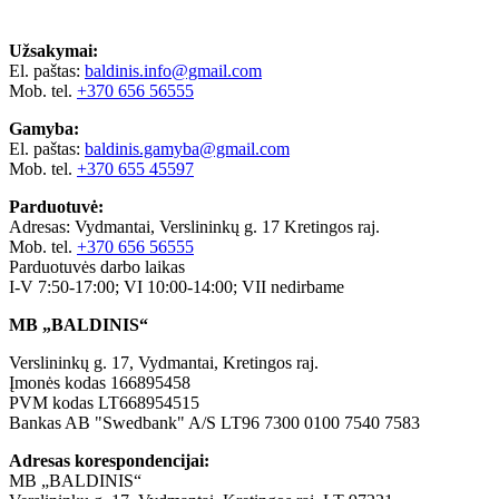
Užsakymai:
El. paštas:
baldinis.info@gmail.com
Mob. tel.
+370 656 56555
Gamyba:
El. paštas:
baldinis.gamyba@gmail.com
Mob. tel.
+370 655 45597
Parduotuvė:
Adresas: Vydmantai, Verslininkų g. 17 Kretingos raj.
Mob. tel.
+370 656 56555
Parduotuvės darbo laikas
I-V 7:50-17:00; VI 10:00-14:00; VII nedirbame
MB „BALDINIS“
Verslininkų g. 17, Vydmantai, Kretingos raj.
Įmonės kodas 166895458
PVM kodas LT668954515
Bankas AB "Swedbank" A/S LT96 7300 0100 7540 7583
Adresas korespondencijai:
MB „BALDINIS“