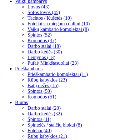
Vaikų kambarys
Lovos (43)
Sofos lovos (45)
Tachtos / Kušetės (10)
Foteliai su miegama dalimi (10)
Vaikų kambario komplektai (8)
Spintos (52)
Komodos (37)
Darbo stalai (18)
Darbo kėdės (30)
Lentynos (18)
Pufai/ Minkštasuoliai (23)
Prieškambaris
Prieškambario komplektai (11)
Rūbų kabyklos (23)
Batų dėžės (15)
Spintos (50)
Komodos (51)
Biuras
Darbo stalai (20)
Darbo kėdės (32)
Spintos (11)
Spintelės / stalčių blokai (8)
Foteliai (40)
Rūbų kabyklos (21)