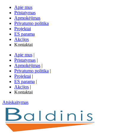
Apie mus
Pristatymas
Apmokėjimas
Privatumo politika
Projektai
ES parama
Akcijos
Kontaktai
Apie mus
|
Pristatymas
|
Apmokėjimas
|
Privatumo politika
|
Projektai
|
ES parama
|
Akcijos
|
Kontaktai
Atsiskaitymas