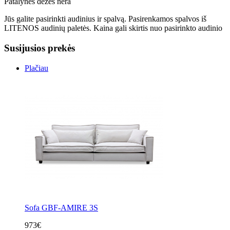
Patalynės dėžės nėra
Jūs galite pasirinkti audinius ir spalvą. Pasirenkamos spalvos iš
LITENOS audinių paletės. Kaina gali skirtis nuo pasirinkto audinio
Susijusios prekės
Plačiau
Sofa GBF-AMIRE 3S
973€