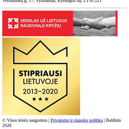
Verslininkų g. 17, Vydmantai, Kretingos raj. LT-97221
© Visos teisės saugomos |
Privatumo ir slapukų politika
| Baldinis
2026