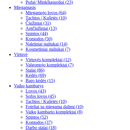
Pufai/ Minkštasuoliai (23)
Miegamasis
Miegamojo lovos (64)
Tachtos / Kušetės (10)
Čiužiniai (31)
Antčiužiniai (13)
Spintos (44)
Komodos (50)
Naktiniai staliukai (14)
Kosmetiniai staliukai (7)
Virtuvė
Virtuvės komplektai (12)
Valgomojo komplektai (7)
Stalai (86)
Kėdės (69)
Baro kėdės (15)
Vaikų kambarys
Lovos (43)
Sofos lovos (45)
Tachtos / Kušetės (10)
Foteliai su miegama dalimi (10)
Vaikų kambario komplektai (8)
Spintos (52)
Komodos (37)
Darbo stalai (18)