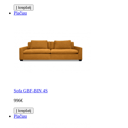
Į krepšelį
Plačiau
Sofa GBF-BIN 4S
996€
Į krepšelį
Plačiau