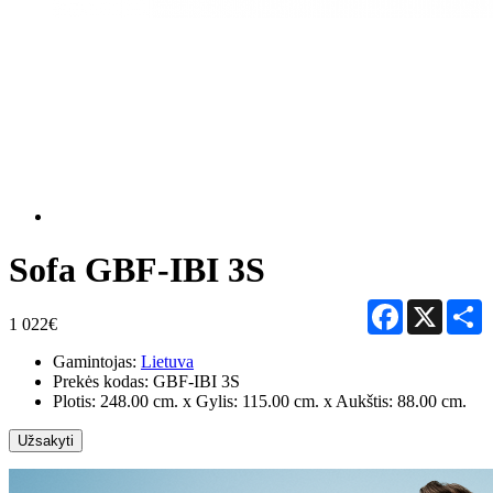
Sofa GBF-IBI 3S
Facebook
X
S
1 022€
Gamintojas:
Lietuva
Prekės kodas:
GBF-IBI 3S
Plotis: 248.00 cm. x Gylis: 115.00 cm. x Aukštis: 88.00 cm.
Užsakyti