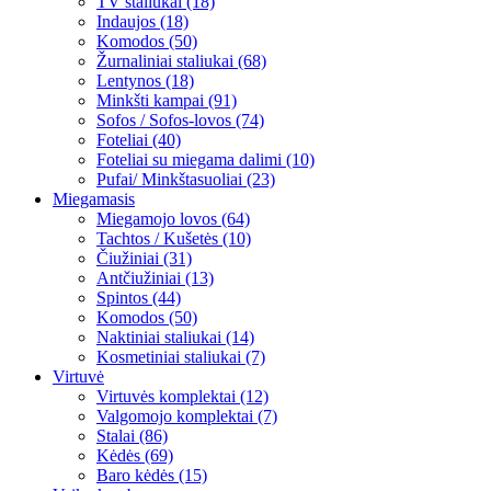
TV staliukai (18)
Indaujos (18)
Komodos (50)
Žurnaliniai staliukai (68)
Lentynos (18)
Minkšti kampai (91)
Sofos / Sofos-lovos (74)
Foteliai (40)
Foteliai su miegama dalimi (10)
Pufai/ Minkštasuoliai (23)
Miegamasis
Miegamojo lovos (64)
Tachtos / Kušetės (10)
Čiužiniai (31)
Antčiužiniai (13)
Spintos (44)
Komodos (50)
Naktiniai staliukai (14)
Kosmetiniai staliukai (7)
Virtuvė
Virtuvės komplektai (12)
Valgomojo komplektai (7)
Stalai (86)
Kėdės (69)
Baro kėdės (15)