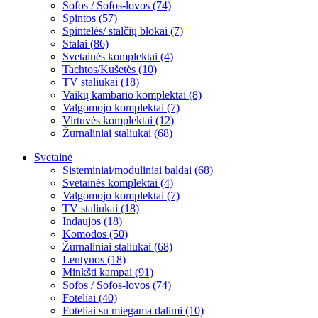
Sofos / Sofos-lovos (74)
Spintos (57)
Spintelės/ stalčių blokai (7)
Stalai (86)
Svetainės komplektai (4)
Tachtos/Kušetės (10)
TV staliukai (18)
Vaikų kambario komplektai (8)
Valgomojo komplektai (7)
Virtuvės komplektai (12)
Žurnaliniai staliukai (68)
Svetainė
Sisteminiai/moduliniai baldai (68)
Svetainės komplektai (4)
Valgomojo komplektai (7)
TV staliukai (18)
Indaujos (18)
Komodos (50)
Žurnaliniai staliukai (68)
Lentynos (18)
Minkšti kampai (91)
Sofos / Sofos-lovos (74)
Foteliai (40)
Foteliai su miegama dalimi (10)