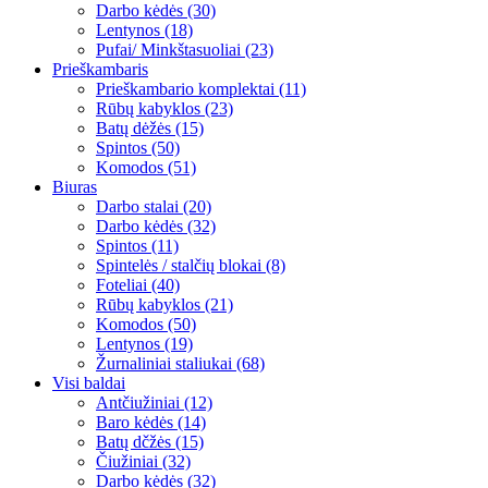
Darbo kėdės (30)
Lentynos (18)
Pufai/ Minkštasuoliai (23)
Prieškambaris
Prieškambario komplektai (11)
Rūbų kabyklos (23)
Batų dėžės (15)
Spintos (50)
Komodos (51)
Biuras
Darbo stalai (20)
Darbo kėdės (32)
Spintos (11)
Spintelės / stalčių blokai (8)
Foteliai (40)
Rūbų kabyklos (21)
Komodos (50)
Lentynos (19)
Žurnaliniai staliukai (68)
Visi baldai
Antčiužiniai (12)
Baro kėdės (14)
Batų dčžės (15)
Čiužiniai (32)
Darbo kėdės (32)