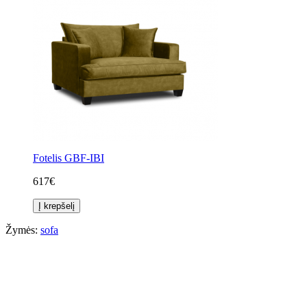
Fotelis GBF-IBI
617€
Į krepšelį
Žymės:
sofa