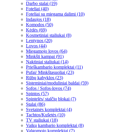
Darbo stalai (19)
Foteliai (40)
Foteliai su miegama dalimi (10)
Indaujos (18)
Komodos (50)
Kėdės (69)
Kosmetiniai staliukai (8)
Lentynos (20)
Lovos (44)
Miegamojo lovos (64)
Minkšti kampai (91)
Naktiniai staliukai (14)
Prieškambario komplektai (11)
Pufai/ Minkštasuoliai (23)
Rūbų kabyklos (23)
Sisteminiai/moduliniai baldai (59)
Sofos / Sofos-lovos (74)
Spintos (57)
Spintelės/ stalčių blokai (7)
Stalai (86)
Svetainės komplektai (4)
Tachtos/Kušetės (10)
TV staliukai (18)
Vaikų kambario komplektai (8)
Valgomojo komplektai (7)