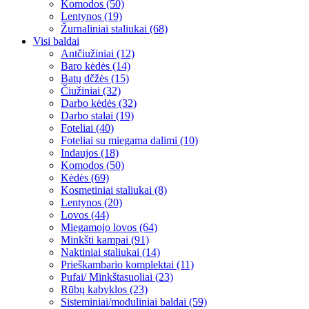
Komodos (50)
Lentynos (19)
Žurnaliniai staliukai (68)
Visi baldai
Antčiužiniai (12)
Baro kėdės (14)
Batų dčžės (15)
Čiužiniai (32)
Darbo kėdės (32)
Darbo stalai (19)
Foteliai (40)
Foteliai su miegama dalimi (10)
Indaujos (18)
Komodos (50)
Kėdės (69)
Kosmetiniai staliukai (8)
Lentynos (20)
Lovos (44)
Miegamojo lovos (64)
Minkšti kampai (91)
Naktiniai staliukai (14)
Prieškambario komplektai (11)
Pufai/ Minkštasuoliai (23)
Rūbų kabyklos (23)
Sisteminiai/moduliniai baldai (59)