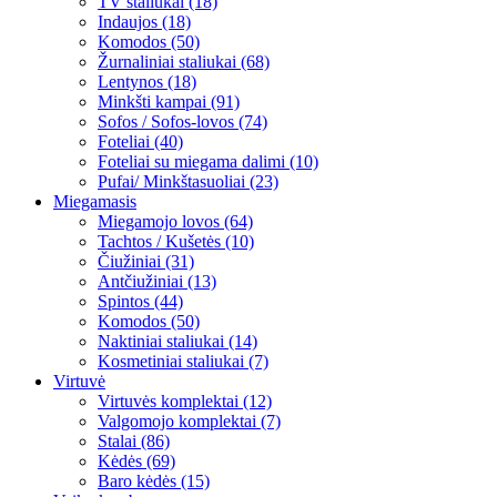
TV staliukai (18)
Indaujos (18)
Komodos (50)
Žurnaliniai staliukai (68)
Lentynos (18)
Minkšti kampai (91)
Sofos / Sofos-lovos (74)
Foteliai (40)
Foteliai su miegama dalimi (10)
Pufai/ Minkštasuoliai (23)
Miegamasis
Miegamojo lovos (64)
Tachtos / Kušetės (10)
Čiužiniai (31)
Antčiužiniai (13)
Spintos (44)
Komodos (50)
Naktiniai staliukai (14)
Kosmetiniai staliukai (7)
Virtuvė
Virtuvės komplektai (12)
Valgomojo komplektai (7)
Stalai (86)
Kėdės (69)
Baro kėdės (15)