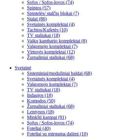
Sofos / Sofos-lovos (74)
Spintos (57)
Spintelės/ stalčių blokai (7)
Stalai (86)
Svetainės komplektai (4)
Tachtos/Kušetės (10)
TV staliukai (18)
Vaikų kambario komplektai (8)
Valgomojo komplektai (7)
Virtuvės komplektai (12)
Žurnaliniai staliukai (68)
Svetainė
Sisteminiai/moduliniai baldai (68)
Svetainės komplektai (4)
Valgomojo komplektai (7)
TV staliukai (18)
Indaujos (18)
Komodos (50)
Žurnaliniai staliukai (68)
Lentynos (18)
Minkšti kampai (91)
Sofos / Sofos-lovos (74)
Foteliai (40)
Foteliai su miegama dalimi (10)