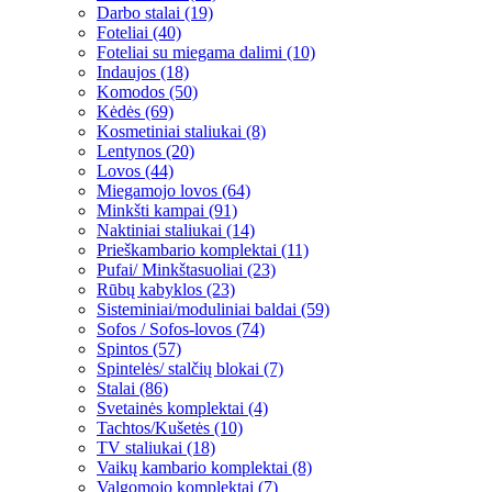
Darbo stalai (19)
Foteliai (40)
Foteliai su miegama dalimi (10)
Indaujos (18)
Komodos (50)
Kėdės (69)
Kosmetiniai staliukai (8)
Lentynos (20)
Lovos (44)
Miegamojo lovos (64)
Minkšti kampai (91)
Naktiniai staliukai (14)
Prieškambario komplektai (11)
Pufai/ Minkštasuoliai (23)
Rūbų kabyklos (23)
Sisteminiai/moduliniai baldai (59)
Sofos / Sofos-lovos (74)
Spintos (57)
Spintelės/ stalčių blokai (7)
Stalai (86)
Svetainės komplektai (4)
Tachtos/Kušetės (10)
TV staliukai (18)
Vaikų kambario komplektai (8)
Valgomojo komplektai (7)