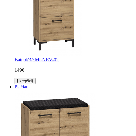
Batų dėžė MLNEV-02
149€
Į krepšelį
Plačiau