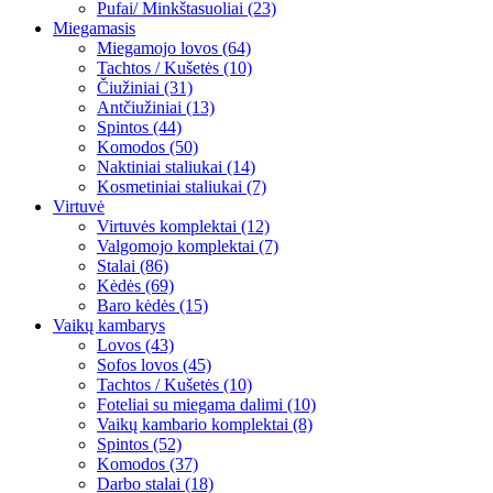
Pufai/ Minkštasuoliai (23)
Miegamasis
Miegamojo lovos (64)
Tachtos / Kušetės (10)
Čiužiniai (31)
Antčiužiniai (13)
Spintos (44)
Komodos (50)
Naktiniai staliukai (14)
Kosmetiniai staliukai (7)
Virtuvė
Virtuvės komplektai (12)
Valgomojo komplektai (7)
Stalai (86)
Kėdės (69)
Baro kėdės (15)
Vaikų kambarys
Lovos (43)
Sofos lovos (45)
Tachtos / Kušetės (10)
Foteliai su miegama dalimi (10)
Vaikų kambario komplektai (8)
Spintos (52)
Komodos (37)
Darbo stalai (18)