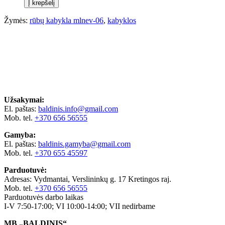
Į krepšelį
Žymės:
rūbų kabykla mlnev-06
,
kabyklos
Užsakymai:
El. paštas:
baldinis.info@gmail.com
Mob. tel.
+370 656 56555
Gamyba:
El. paštas:
baldinis.gamyba@gmail.com
Mob. tel.
+370 655 45597
Parduotuvė:
Adresas: Vydmantai, Verslininkų g. 17 Kretingos raj.
Mob. tel.
+370 656 56555
Parduotuvės darbo laikas
I-V 7:50-17:00; VI 10:00-14:00; VII nedirbame
MB „BALDINIS“