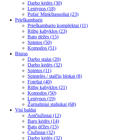
Darbo kėdės (30)
Lentynos (18)
Pufai/ Minkštasuoliai (23)
Prieškambaris
Prieškambario komplektai (11)
Rūbų kabyklos (23)
Batų dėžės (15)
Spintos (50)
Komodos (51)
Biuras
Darbo stalai (20)
Darbo kėdės (32)
Spintos (11)
Spintelės / stalčių blokai (8)
Foteliai (40)
Rūbų kabyklos (21)
Komodos (50)
Lentynos (19)
Žurnaliniai staliukai (68)
Visi baldai
Antčiužiniai (12)
Baro kėdės (14)
Batų dčžės (15)
Čiužiniai (32)
Darbo kėdės (32)