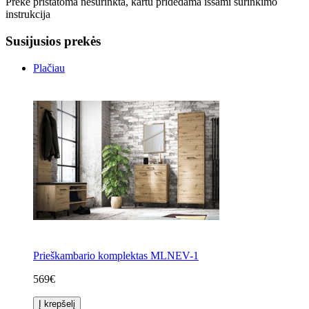
Prekė pristatoma nesurinkta, kartu pridedama išsami surinkimo
instrukcija
Susijusios prekės
Plačiau
Prieškambario komplektas MLNEV-1
569€
Į krepšelį