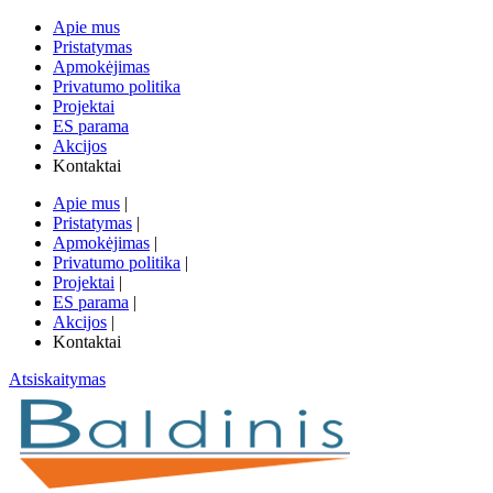
Apie mus
Pristatymas
Apmokėjimas
Privatumo politika
Projektai
ES parama
Akcijos
Kontaktai
Apie mus
|
Pristatymas
|
Apmokėjimas
|
Privatumo politika
|
Projektai
|
ES parama
|
Akcijos
|
Kontaktai
Atsiskaitymas