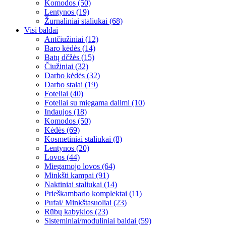
Komodos (50)
Lentynos (19)
Žurnaliniai staliukai (68)
Visi baldai
Antčiužiniai (12)
Baro kėdės (14)
Batų dčžės (15)
Čiužiniai (32)
Darbo kėdės (32)
Darbo stalai (19)
Foteliai (40)
Foteliai su miegama dalimi (10)
Indaujos (18)
Komodos (50)
Kėdės (69)
Kosmetiniai staliukai (8)
Lentynos (20)
Lovos (44)
Miegamojo lovos (64)
Minkšti kampai (91)
Naktiniai staliukai (14)
Prieškambario komplektai (11)
Pufai/ Minkštasuoliai (23)
Rūbų kabyklos (23)
Sisteminiai/moduliniai baldai (59)