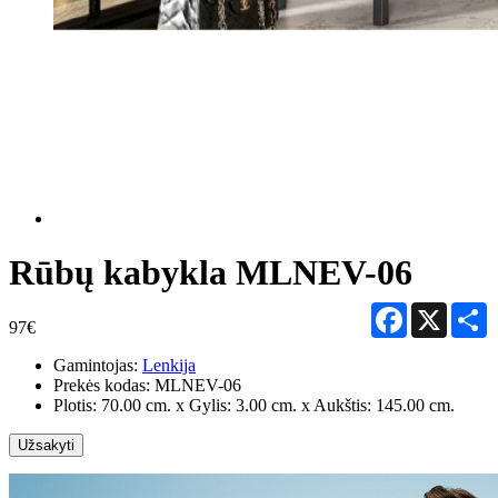
Rūbų kabykla MLNEV-06
Facebook
X
S
97€
Gamintojas:
Lenkija
Prekės kodas:
MLNEV-06
Plotis: 70.00 cm. x Gylis: 3.00 cm. x Aukštis: 145.00 cm.
Užsakyti