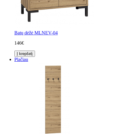
Batų dėžė MLNEV-04
146€
Į krepšelį
Plačiau