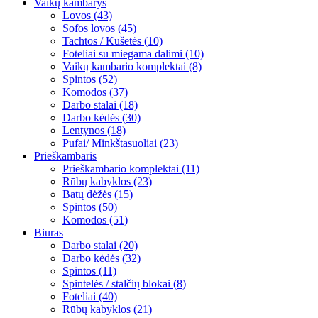
Vaikų kambarys
Lovos (43)
Sofos lovos (45)
Tachtos / Kušetės (10)
Foteliai su miegama dalimi (10)
Vaikų kambario komplektai (8)
Spintos (52)
Komodos (37)
Darbo stalai (18)
Darbo kėdės (30)
Lentynos (18)
Pufai/ Minkštasuoliai (23)
Prieškambaris
Prieškambario komplektai (11)
Rūbų kabyklos (23)
Batų dėžės (15)
Spintos (50)
Komodos (51)
Biuras
Darbo stalai (20)
Darbo kėdės (32)
Spintos (11)
Spintelės / stalčių blokai (8)
Foteliai (40)
Rūbų kabyklos (21)