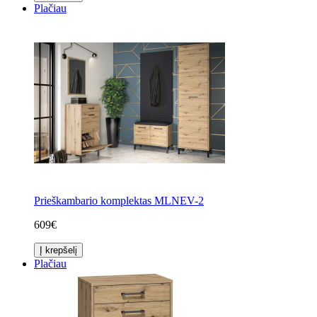
Plačiau
Prieškambario komplektas MLNEV-2
609€
Į krepšelį
Plačiau