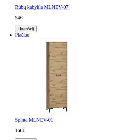
Rūbų kabykla MLNEV-07
54€
Į krepšelį
Plačiau
Spinta MLNEV-01
166€