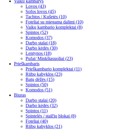
Vaikų kambarys
Lovos (43)
Sofos lovos (45)
Tachtos / Kušetės (10)
Foteliai su miegama dalimi (10)
Vaikų kambario komplektai (8)
Spintos (52)
Komodos (37)
Darbo stalai (18)
Darbo kėdės (30)
Lentynos (18)
Pufai/ Minkštasuoliai (23)
Prieškambaris
Prieškambario komplektai (11)
Rūbų kabyklos (23)
Batų dėžės (15)
Spintos (50)
Komodos (51)
Biuras
Darbo stalai (20)
Darbo kėdės (32)
Spintos (11)
Spintelės / stalčių blokai (8)
Foteliai (40)
Rūbų kabyklos (21)