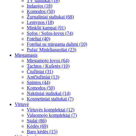
TV staliukai (18)
Indaujos (18)
Komodos (50)
Žurnaliniai staliukai (68)
Lentynos (18)
Minkšti kampai (91)
Sofos / Sofos-lovos (74)
Foteliai (40)
Foteliai su miegama dalimi (10)
Pufai/ Minkštasuoliai (23)
Miegamasis
Miegamojo lovos (64)
Tachtos / Kušetės (10)
Čiužiniai (31)
Antčiužiniai (13)
Spintos (44)
Komodos (50)
Naktiniai staliukai (14)
Kosmetiniai staliukai (7)
Virtuvė
Virtuvės komplektai (12)
Valgomojo komplektai (7)
Stalai (86)
Kėdės (69)
Baro kėdės (15)