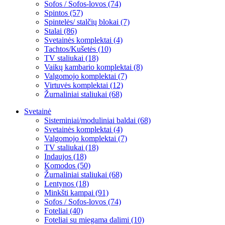
Sofos / Sofos-lovos (74)
Spintos (57)
Spintelės/ stalčių blokai (7)
Stalai (86)
Svetainės komplektai (4)
Tachtos/Kušetės (10)
TV staliukai (18)
Vaikų kambario komplektai (8)
Valgomojo komplektai (7)
Virtuvės komplektai (12)
Žurnaliniai staliukai (68)
Svetainė
Sisteminiai/moduliniai baldai (68)
Svetainės komplektai (4)
Valgomojo komplektai (7)
TV staliukai (18)
Indaujos (18)
Komodos (50)
Žurnaliniai staliukai (68)
Lentynos (18)
Minkšti kampai (91)
Sofos / Sofos-lovos (74)
Foteliai (40)
Foteliai su miegama dalimi (10)