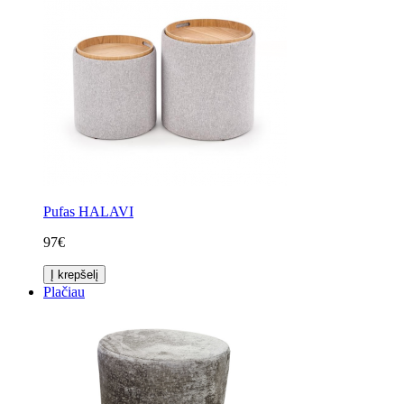
Pufas HALAVI
97€
Į krepšelį
Plačiau