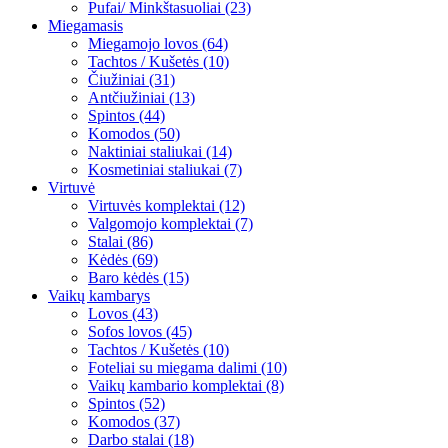
Pufai/ Minkštasuoliai (23)
Miegamasis
Miegamojo lovos (64)
Tachtos / Kušetės (10)
Čiužiniai (31)
Antčiužiniai (13)
Spintos (44)
Komodos (50)
Naktiniai staliukai (14)
Kosmetiniai staliukai (7)
Virtuvė
Virtuvės komplektai (12)
Valgomojo komplektai (7)
Stalai (86)
Kėdės (69)
Baro kėdės (15)
Vaikų kambarys
Lovos (43)
Sofos lovos (45)
Tachtos / Kušetės (10)
Foteliai su miegama dalimi (10)
Vaikų kambario komplektai (8)
Spintos (52)
Komodos (37)
Darbo stalai (18)