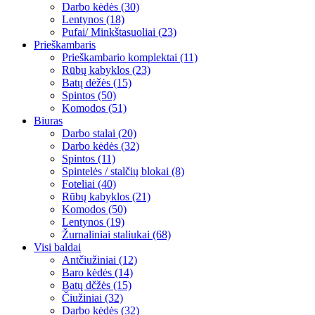
Darbo kėdės (30)
Lentynos (18)
Pufai/ Minkštasuoliai (23)
Prieškambaris
Prieškambario komplektai (11)
Rūbų kabyklos (23)
Batų dėžės (15)
Spintos (50)
Komodos (51)
Biuras
Darbo stalai (20)
Darbo kėdės (32)
Spintos (11)
Spintelės / stalčių blokai (8)
Foteliai (40)
Rūbų kabyklos (21)
Komodos (50)
Lentynos (19)
Žurnaliniai staliukai (68)
Visi baldai
Antčiužiniai (12)
Baro kėdės (14)
Batų dčžės (15)
Čiužiniai (32)
Darbo kėdės (32)