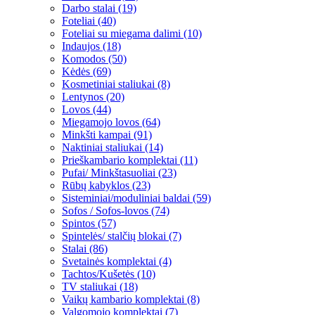
Darbo stalai (19)
Foteliai (40)
Foteliai su miegama dalimi (10)
Indaujos (18)
Komodos (50)
Kėdės (69)
Kosmetiniai staliukai (8)
Lentynos (20)
Lovos (44)
Miegamojo lovos (64)
Minkšti kampai (91)
Naktiniai staliukai (14)
Prieškambario komplektai (11)
Pufai/ Minkštasuoliai (23)
Rūbų kabyklos (23)
Sisteminiai/moduliniai baldai (59)
Sofos / Sofos-lovos (74)
Spintos (57)
Spintelės/ stalčių blokai (7)
Stalai (86)
Svetainės komplektai (4)
Tachtos/Kušetės (10)
TV staliukai (18)
Vaikų kambario komplektai (8)
Valgomojo komplektai (7)