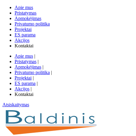
Apie mus
Pristatymas
Apmokėjimas
Privatumo politika
Projektai
ES parama
Akcijos
Kontaktai
Apie mus
|
Pristatymas
|
Apmokėjimas
|
Privatumo politika
|
Projektai
|
ES parama
|
Akcijos
|
Kontaktai
Atsiskaitymas