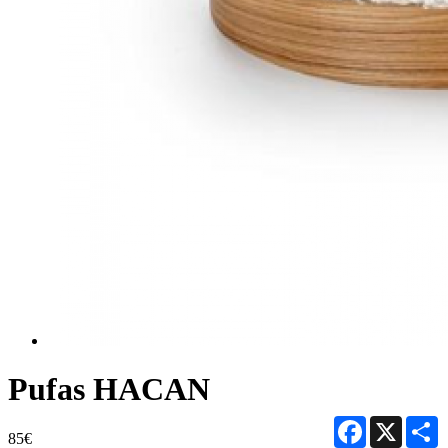
Pufas HACAN
Facebook
X
S
85€