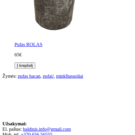
Pufas ROLAS
65€
Į krepšelį
Žymės:
pufas hacan
,
pufai/
,
minkštasuoliai
Užsakymai:
El. paštas:
baldinis.info@gmail.com
Mob. tel.
+370 656 56555