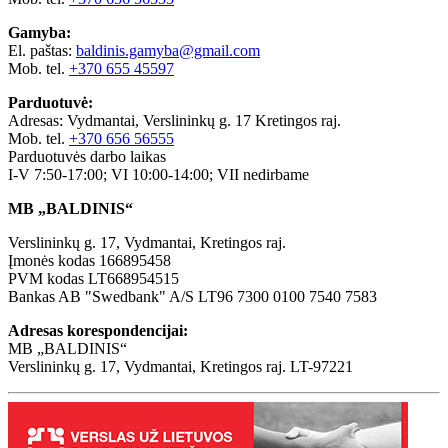
Gamyba:
El. paštas:
baldinis.gamyba@gmail.com
Mob. tel.
+370 655 45597
Parduotuvė:
Adresas: Vydmantai, Verslininkų g. 17 Kretingos raj.
Mob. tel.
+370 656 56555
Parduotuvės darbo laikas
I-V 7:50-17:00; VI 10:00-14:00; VII nedirbame
MB „BALDINIS“
Verslininkų g. 17, Vydmantai, Kretingos raj.
Įmonės kodas 166895458
PVM kodas LT668954515
Bankas AB "Swedbank" A/S LT96 7300 0100 7540 7583
Adresas korespondencijai:
MB „BALDINIS“
Verslininkų g. 17, Vydmantai, Kretingos raj. LT-97221