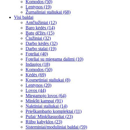
Komodos (50)
Lentynos (19)
Žurnaliniai staliukai (68)
Visi baldai
Antčiužiniai (12)
Baro kėdės (14)
Batų dčžės (15)
Čiužiniai (32)
Darbo kėdės (32)
Darbo stalai (19)
Foteliai (40)
Foteliai su miegama dalimi (10)
Indaujos (18)
Komodos (50)
Kėdės (69)
Kosmetiniai staliukai (8)
Lentynos (20)
Lovos (44)
Miegamojo lovos (64)
Minkšti kampai (91)
Naktiniai staliukai (14)
Prieškambario komplektai (11)
Pufai/ Minkštasuoliai (23)
Rūbų kabyklos (23)
Sisteminiai/moduliniai baldai (59)