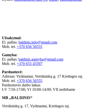
Užsakymai:
El. paštas:
baldinis.info@gmail.com
Mob. tel.
+370 656 56555
Gamyba:
El. paštas:
baldinis.gamyba@gmail.com
Mob. tel.
+370 655 45597
Parduotuvė:
Adresas: Vydmantai, Verslininkų g. 17 Kretingos raj.
Mob. tel.
+370 656 56555
Parduotuvės darbo laikas
I-V 7:50-17:00; VI 10:00-14:00; VII nedirbame
MB „BALDINIS“
Verslininkų g. 17, Vydmantai, Kretingos raj.