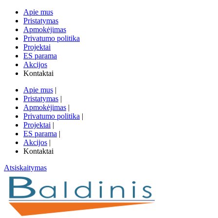
Apie mus
Pristatymas
Apmokėjimas
Privatumo politika
Projektai
ES parama
Akcijos
Kontaktai
Apie mus
|
Pristatymas
|
Apmokėjimas
|
Privatumo politika
|
Projektai
|
ES parama
|
Akcijos
|
Kontaktai
Atsiskaitymas