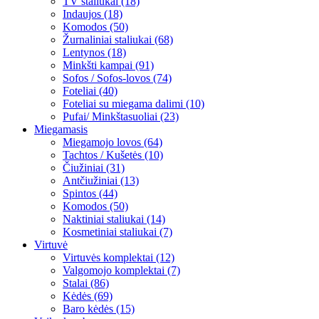
TV staliukai (18)
Indaujos (18)
Komodos (50)
Žurnaliniai staliukai (68)
Lentynos (18)
Minkšti kampai (91)
Sofos / Sofos-lovos (74)
Foteliai (40)
Foteliai su miegama dalimi (10)
Pufai/ Minkštasuoliai (23)
Miegamasis
Miegamojo lovos (64)
Tachtos / Kušetės (10)
Čiužiniai (31)
Antčiužiniai (13)
Spintos (44)
Komodos (50)
Naktiniai staliukai (14)
Kosmetiniai staliukai (7)
Virtuvė
Virtuvės komplektai (12)
Valgomojo komplektai (7)
Stalai (86)
Kėdės (69)
Baro kėdės (15)