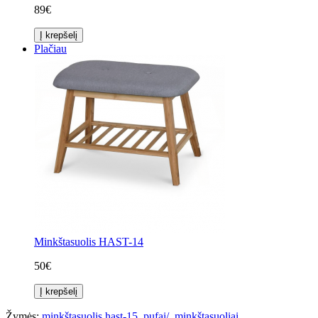
89€
Į krepšelį
Plačiau
Minkštasuolis HAST-14
50€
Į krepšelį
Žymės:
minkštasuolis hast-15
,
pufai/
,
minkštasuoliai