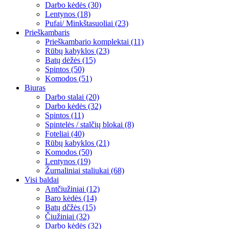
Darbo kėdės (30)
Lentynos (18)
Pufai/ Minkštasuoliai (23)
Prieškambaris
Prieškambario komplektai (11)
Rūbų kabyklos (23)
Batų dėžės (15)
Spintos (50)
Komodos (51)
Biuras
Darbo stalai (20)
Darbo kėdės (32)
Spintos (11)
Spintelės / stalčių blokai (8)
Foteliai (40)
Rūbų kabyklos (21)
Komodos (50)
Lentynos (19)
Žurnaliniai staliukai (68)
Visi baldai
Antčiužiniai (12)
Baro kėdės (14)
Batų dčžės (15)
Čiužiniai (32)
Darbo kėdės (32)