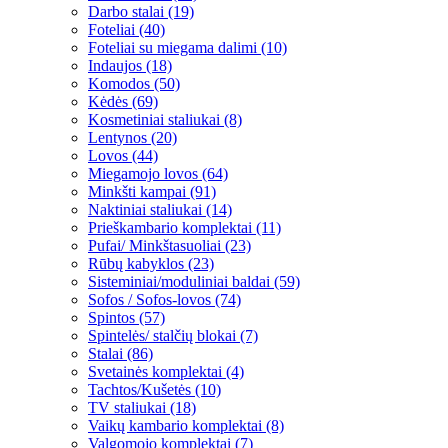
Darbo stalai (19)
Foteliai (40)
Foteliai su miegama dalimi (10)
Indaujos (18)
Komodos (50)
Kėdės (69)
Kosmetiniai staliukai (8)
Lentynos (20)
Lovos (44)
Miegamojo lovos (64)
Minkšti kampai (91)
Naktiniai staliukai (14)
Prieškambario komplektai (11)
Pufai/ Minkštasuoliai (23)
Rūbų kabyklos (23)
Sisteminiai/moduliniai baldai (59)
Sofos / Sofos-lovos (74)
Spintos (57)
Spintelės/ stalčių blokai (7)
Stalai (86)
Svetainės komplektai (4)
Tachtos/Kušetės (10)
TV staliukai (18)
Vaikų kambario komplektai (8)
Valgomojo komplektai (7)