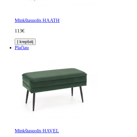
Minkštasuolis HAATH
113€
Į krepšelį
Plačiau
Minkštasuolis HAVEL