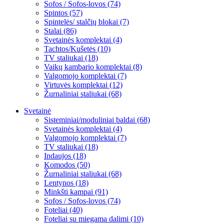
Sofos / Sofos-lovos (74)
Spintos (57)
Spintelės/ stalčių blokai (7)
Stalai (86)
Svetainės komplektai (4)
Tachtos/Kušetės (10)
TV staliukai (18)
Vaikų kambario komplektai (8)
Valgomojo komplektai (7)
Virtuvės komplektai (12)
Žurnaliniai staliukai (68)
Svetainė
Sisteminiai/moduliniai baldai (68)
Svetainės komplektai (4)
Valgomojo komplektai (7)
TV staliukai (18)
Indaujos (18)
Komodos (50)
Žurnaliniai staliukai (68)
Lentynos (18)
Minkšti kampai (91)
Sofos / Sofos-lovos (74)
Foteliai (40)
Foteliai su miegama dalimi (10)