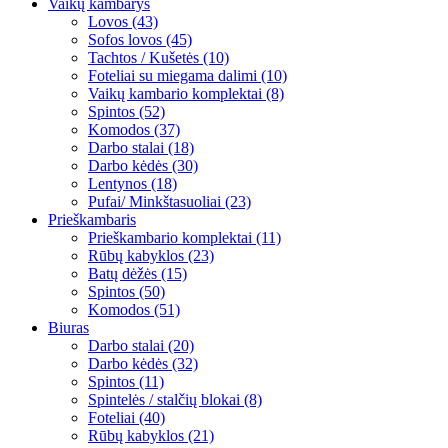
Vaikų kambarys
Lovos (43)
Sofos lovos (45)
Tachtos / Kušetės (10)
Foteliai su miegama dalimi (10)
Vaikų kambario komplektai (8)
Spintos (52)
Komodos (37)
Darbo stalai (18)
Darbo kėdės (30)
Lentynos (18)
Pufai/ Minkštasuoliai (23)
Prieškambaris
Prieškambario komplektai (11)
Rūbų kabyklos (23)
Batų dėžės (15)
Spintos (50)
Komodos (51)
Biuras
Darbo stalai (20)
Darbo kėdės (32)
Spintos (11)
Spintelės / stalčių blokai (8)
Foteliai (40)
Rūbų kabyklos (21)