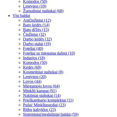
Komodos (50)
Lentynos (19)
Žurnaliniai staliukai (68)
Visi baldai
Antčiužiniai (12)
Baro kėdės (14)
Batų dčžės (15)
Čiužiniai (32)
Darbo kėdės (32)
Darbo stalai (19)
Foteliai (40)
Foteliai su miegama dalimi (10)
Indaujos (18)
Komodos (50)
Kėdės (69)
Kosmetiniai staliukai (8)
Lentynos (20)
Lovos (44)
Miegamojo lovos (64)
Minkšti kampai (91)
Naktiniai staliukai (14)
Prieškambario komplektai (11)
Pufai/ Minkštasuoliai (23)
Rūbų kabyklos (23)
Sisteminiai/moduliniai baldai (59)