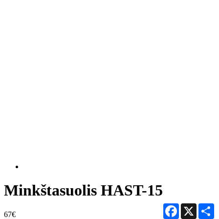
Minkštasuolis HAST-15
Facebook
X
S
67€