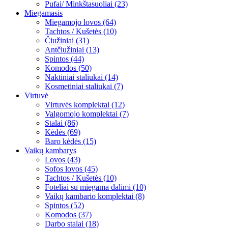
Pufai/ Minkštasuoliai (23)
Miegamasis
Miegamojo lovos (64)
Tachtos / Kušetės (10)
Čiužiniai (31)
Antčiužiniai (13)
Spintos (44)
Komodos (50)
Naktiniai staliukai (14)
Kosmetiniai staliukai (7)
Virtuvė
Virtuvės komplektai (12)
Valgomojo komplektai (7)
Stalai (86)
Kėdės (69)
Baro kėdės (15)
Vaikų kambarys
Lovos (43)
Sofos lovos (45)
Tachtos / Kušetės (10)
Foteliai su miegama dalimi (10)
Vaikų kambario komplektai (8)
Spintos (52)
Komodos (37)
Darbo stalai (18)