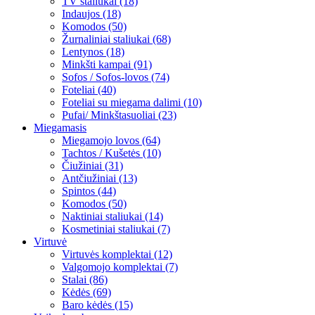
TV staliukai (18)
Indaujos (18)
Komodos (50)
Žurnaliniai staliukai (68)
Lentynos (18)
Minkšti kampai (91)
Sofos / Sofos-lovos (74)
Foteliai (40)
Foteliai su miegama dalimi (10)
Pufai/ Minkštasuoliai (23)
Miegamasis
Miegamojo lovos (64)
Tachtos / Kušetės (10)
Čiužiniai (31)
Antčiužiniai (13)
Spintos (44)
Komodos (50)
Naktiniai staliukai (14)
Kosmetiniai staliukai (7)
Virtuvė
Virtuvės komplektai (12)
Valgomojo komplektai (7)
Stalai (86)
Kėdės (69)
Baro kėdės (15)