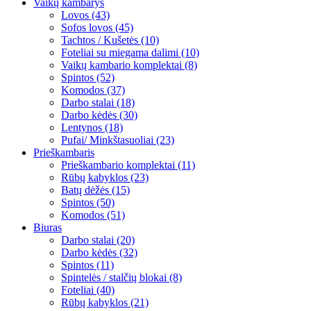
Vaikų kambarys
Lovos (43)
Sofos lovos (45)
Tachtos / Kušetės (10)
Foteliai su miegama dalimi (10)
Vaikų kambario komplektai (8)
Spintos (52)
Komodos (37)
Darbo stalai (18)
Darbo kėdės (30)
Lentynos (18)
Pufai/ Minkštasuoliai (23)
Prieškambaris
Prieškambario komplektai (11)
Rūbų kabyklos (23)
Batų dėžės (15)
Spintos (50)
Komodos (51)
Biuras
Darbo stalai (20)
Darbo kėdės (32)
Spintos (11)
Spintelės / stalčių blokai (8)
Foteliai (40)
Rūbų kabyklos (21)