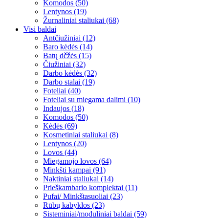
Komodos (50)
Lentynos (19)
Žurnaliniai staliukai (68)
Visi baldai
Antčiužiniai (12)
Baro kėdės (14)
Batų dčžės (15)
Čiužiniai (32)
Darbo kėdės (32)
Darbo stalai (19)
Foteliai (40)
Foteliai su miegama dalimi (10)
Indaujos (18)
Komodos (50)
Kėdės (69)
Kosmetiniai staliukai (8)
Lentynos (20)
Lovos (44)
Miegamojo lovos (64)
Minkšti kampai (91)
Naktiniai staliukai (14)
Prieškambario komplektai (11)
Pufai/ Minkštasuoliai (23)
Rūbų kabyklos (23)
Sisteminiai/moduliniai baldai (59)