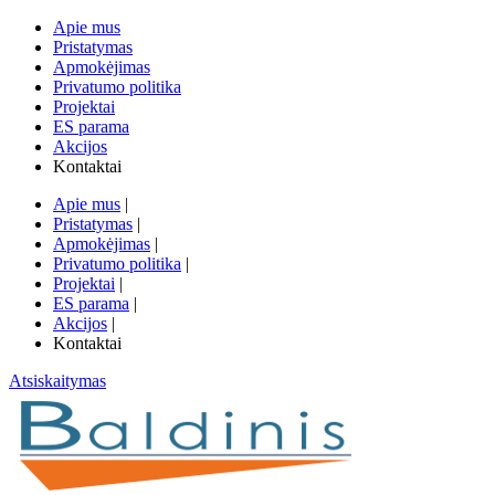
Apie mus
Pristatymas
Apmokėjimas
Privatumo politika
Projektai
ES parama
Akcijos
Kontaktai
Apie mus
|
Pristatymas
|
Apmokėjimas
|
Privatumo politika
|
Projektai
|
ES parama
|
Akcijos
|
Kontaktai
Atsiskaitymas