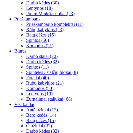
Darbo kėdės (30)
Lentynos (18)
Pufai/ Minkštasuoliai (23)
Prieškambaris
Prieškambario komplektai (11)
Rūbų kabyklos (23)
Batų dėžės (15)
Spintos (50)
Komodos (51)
Biuras
Darbo stalai (20)
Darbo kėdės (32)
Spintos (11)
Spintelės / stalčių blokai (8)
Foteliai (40)
Rūbų kabyklos (21)
Komodos (50)
Lentynos (19)
Žurnaliniai staliukai (68)
Visi baldai
Antčiužiniai (12)
Baro kėdės (14)
Batų dčžės (15)
Čiužiniai (32)
Darbo kėdės (32)