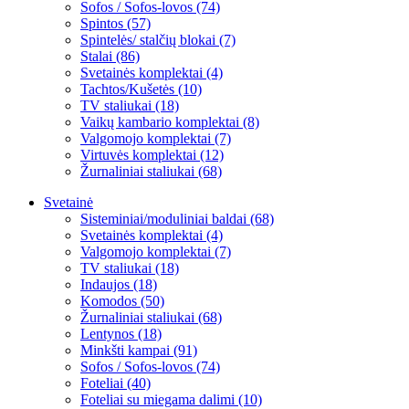
Sofos / Sofos-lovos (74)
Spintos (57)
Spintelės/ stalčių blokai (7)
Stalai (86)
Svetainės komplektai (4)
Tachtos/Kušetės (10)
TV staliukai (18)
Vaikų kambario komplektai (8)
Valgomojo komplektai (7)
Virtuvės komplektai (12)
Žurnaliniai staliukai (68)
Svetainė
Sisteminiai/moduliniai baldai (68)
Svetainės komplektai (4)
Valgomojo komplektai (7)
TV staliukai (18)
Indaujos (18)
Komodos (50)
Žurnaliniai staliukai (68)
Lentynos (18)
Minkšti kampai (91)
Sofos / Sofos-lovos (74)
Foteliai (40)
Foteliai su miegama dalimi (10)