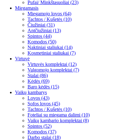
Pufai/ Minkštasuoliai (23)
Miegamasis
Miegamojo lovos (64)
Tachtos / Kušetės (10)
Čiužiniai (31)
Antčiužiniai (13)
Spintos (44)
Komodos (50)
Naktiniai staliukai (14)
Kosmetiniai staliukai (7)
Virtuvė
Virtuvės komplektai (12)
Valgomojo komplektai (7)
Stalai (86)
Kėdės (69)
Baro kėdės (15)
Vaikų kambarys
Lovos (43)
Sofos lovos (45)
Tachtos / Kušetės (10)
Foteliai su miegama dalimi (10)
Vaikų kambario komplektai (8)
Spintos (52)
Komodos (37)
Darbo stalai (18)