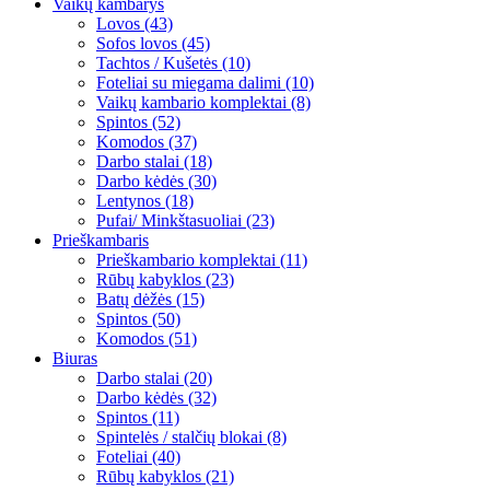
Vaikų kambarys
Lovos (43)
Sofos lovos (45)
Tachtos / Kušetės (10)
Foteliai su miegama dalimi (10)
Vaikų kambario komplektai (8)
Spintos (52)
Komodos (37)
Darbo stalai (18)
Darbo kėdės (30)
Lentynos (18)
Pufai/ Minkštasuoliai (23)
Prieškambaris
Prieškambario komplektai (11)
Rūbų kabyklos (23)
Batų dėžės (15)
Spintos (50)
Komodos (51)
Biuras
Darbo stalai (20)
Darbo kėdės (32)
Spintos (11)
Spintelės / stalčių blokai (8)
Foteliai (40)
Rūbų kabyklos (21)