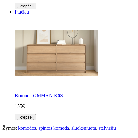
Į krepšelį
Plačiau
Komoda GMMAN K6S
155€
Į krepšelį
Žymės:
komodos
,
spintos komoda
,
sluoksniuotu
,
stalviršiu