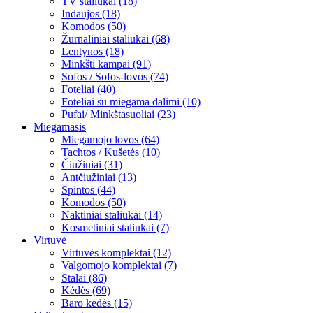
TV staliukai (18)
Indaujos (18)
Komodos (50)
Žurnaliniai staliukai (68)
Lentynos (18)
Minkšti kampai (91)
Sofos / Sofos-lovos (74)
Foteliai (40)
Foteliai su miegama dalimi (10)
Pufai/ Minkštasuoliai (23)
Miegamasis
Miegamojo lovos (64)
Tachtos / Kušetės (10)
Čiužiniai (31)
Antčiužiniai (13)
Spintos (44)
Komodos (50)
Naktiniai staliukai (14)
Kosmetiniai staliukai (7)
Virtuvė
Virtuvės komplektai (12)
Valgomojo komplektai (7)
Stalai (86)
Kėdės (69)
Baro kėdės (15)