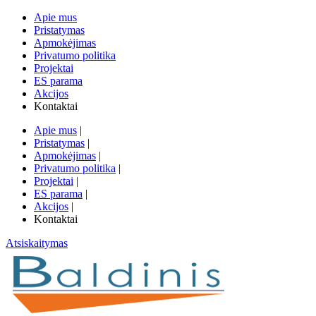
Apie mus
Pristatymas
Apmokėjimas
Privatumo politika
Projektai
ES parama
Akcijos
Kontaktai
Apie mus
|
Pristatymas
|
Apmokėjimas
|
Privatumo politika
|
Projektai
|
ES parama
|
Akcijos
|
Kontaktai
Atsiskaitymas