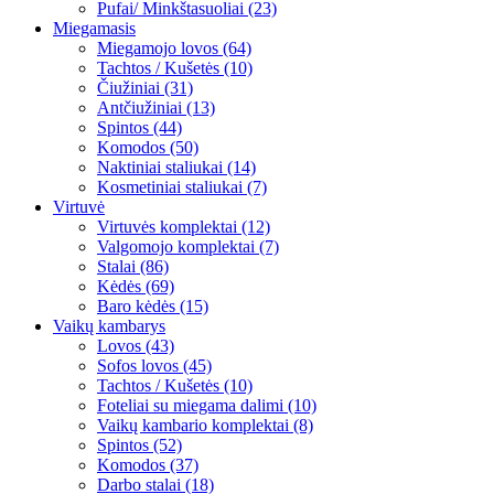
Pufai/ Minkštasuoliai (23)
Miegamasis
Miegamojo lovos (64)
Tachtos / Kušetės (10)
Čiužiniai (31)
Antčiužiniai (13)
Spintos (44)
Komodos (50)
Naktiniai staliukai (14)
Kosmetiniai staliukai (7)
Virtuvė
Virtuvės komplektai (12)
Valgomojo komplektai (7)
Stalai (86)
Kėdės (69)
Baro kėdės (15)
Vaikų kambarys
Lovos (43)
Sofos lovos (45)
Tachtos / Kušetės (10)
Foteliai su miegama dalimi (10)
Vaikų kambario komplektai (8)
Spintos (52)
Komodos (37)
Darbo stalai (18)