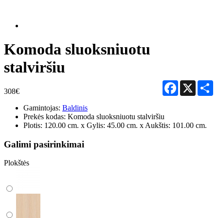
Komoda sluoksniuotu
stalviršiu
Facebook
X
S
308€
Gamintojas:
Baldinis
Prekės kodas:
Komoda sluoksniuotu stalviršiu
Plotis: 120.00 cm. x Gylis: 45.00 cm. x Aukštis: 101.00 cm.
Galimi pasirinkimai
Plokštės