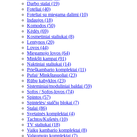
Darbo stalai (19)
Foteliai (40)
Foteliai su miegama dalimi (10)
Indaujos (18)
Komodos (50)
Kėdės (69)
Kosmetiniai staliukai (8)
Lentynos (20)
Lovos (44)
Miegamojo lovos (64)
Minkšti kampai (91)
Naktiniai staliukai (14)
Prieškambario komplektai (11)
Pufai/ Minkštasuoliai (23)
Rūbų kabyklos (23)
Sisteminiai/moduliniai baldai (59)
Sofos / Sofos-lovos (74)
Spintos (57)
Spintelės/ stalčių blokai (7)
Stalai (86)
Svetainės komplektai (4)
Tachtos/Kušetės (10)
TV staliukai (18)
Vaikų kambario komplektai (8)
Valgomojo komplektai (7)