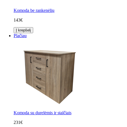
Komoda be rankenėlių
143€
Į krepšelį
Plačiau
Komoda su durelėmis ir stalčiais
231€