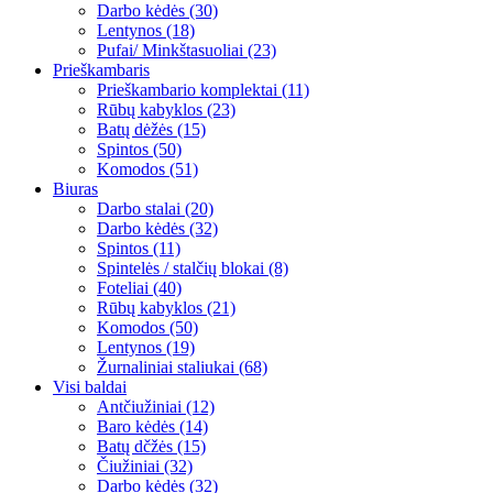
Darbo kėdės (30)
Lentynos (18)
Pufai/ Minkštasuoliai (23)
Prieškambaris
Prieškambario komplektai (11)
Rūbų kabyklos (23)
Batų dėžės (15)
Spintos (50)
Komodos (51)
Biuras
Darbo stalai (20)
Darbo kėdės (32)
Spintos (11)
Spintelės / stalčių blokai (8)
Foteliai (40)
Rūbų kabyklos (21)
Komodos (50)
Lentynos (19)
Žurnaliniai staliukai (68)
Visi baldai
Antčiužiniai (12)
Baro kėdės (14)
Batų dčžės (15)
Čiužiniai (32)
Darbo kėdės (32)