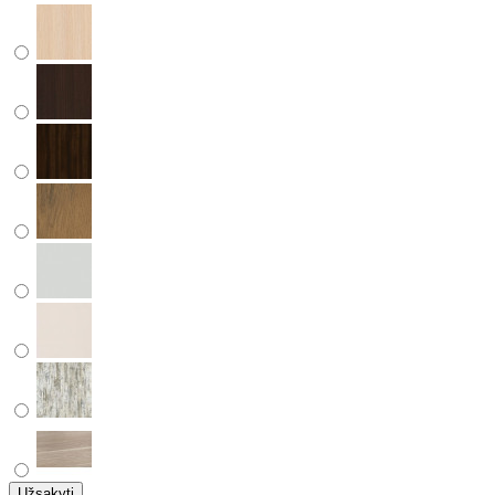
Užsakyti