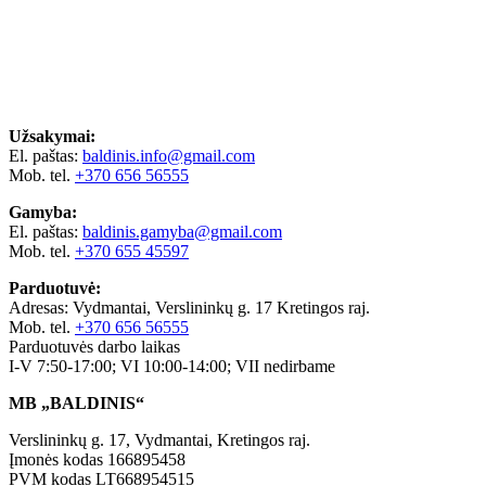
Užsakymai:
El. paštas:
baldinis.info@gmail.com
Mob. tel.
+370 656 56555
Gamyba:
El. paštas:
baldinis.gamyba@gmail.com
Mob. tel.
+370 655 45597
Parduotuvė:
Adresas: Vydmantai, Verslininkų g. 17 Kretingos raj.
Mob. tel.
+370 656 56555
Parduotuvės darbo laikas
I-V 7:50-17:00; VI 10:00-14:00; VII nedirbame
MB „BALDINIS“
Verslininkų g. 17, Vydmantai, Kretingos raj.
Įmonės kodas 166895458
PVM kodas LT668954515