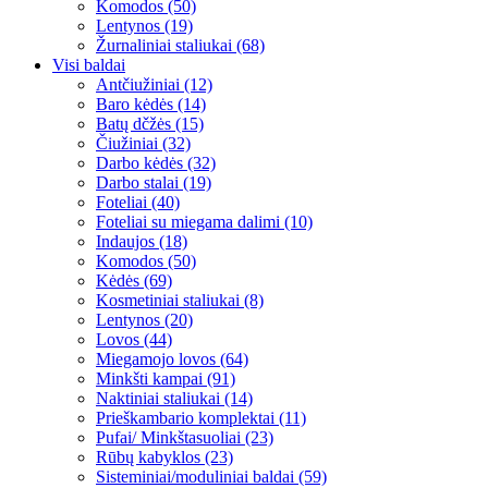
Komodos (50)
Lentynos (19)
Žurnaliniai staliukai (68)
Visi baldai
Antčiužiniai (12)
Baro kėdės (14)
Batų dčžės (15)
Čiužiniai (32)
Darbo kėdės (32)
Darbo stalai (19)
Foteliai (40)
Foteliai su miegama dalimi (10)
Indaujos (18)
Komodos (50)
Kėdės (69)
Kosmetiniai staliukai (8)
Lentynos (20)
Lovos (44)
Miegamojo lovos (64)
Minkšti kampai (91)
Naktiniai staliukai (14)
Prieškambario komplektai (11)
Pufai/ Minkštasuoliai (23)
Rūbų kabyklos (23)
Sisteminiai/moduliniai baldai (59)