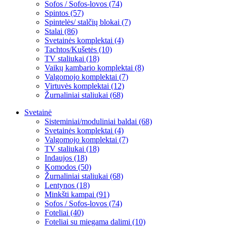
Sofos / Sofos-lovos (74)
Spintos (57)
Spintelės/ stalčių blokai (7)
Stalai (86)
Svetainės komplektai (4)
Tachtos/Kušetės (10)
TV staliukai (18)
Vaikų kambario komplektai (8)
Valgomojo komplektai (7)
Virtuvės komplektai (12)
Žurnaliniai staliukai (68)
Svetainė
Sisteminiai/moduliniai baldai (68)
Svetainės komplektai (4)
Valgomojo komplektai (7)
TV staliukai (18)
Indaujos (18)
Komodos (50)
Žurnaliniai staliukai (68)
Lentynos (18)
Minkšti kampai (91)
Sofos / Sofos-lovos (74)
Foteliai (40)
Foteliai su miegama dalimi (10)