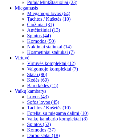
Pufai/ Minkštasuoliai (23)
Miegamasis
Miegamojo lovos (64)
Tachtos / Kušetės (10)
Čiužiniai (31)
Antčiužiniai (13)
Spintos (44)
Komodos (50)
Naktiniai staliukai (14)
Kosmetiniai staliukai (7)
Virtuvė
Virtuvės komplektai (12)
Valgomojo komplektai (7)
Stalai (86)
Kėdės (69)
Baro kėdės (15)
Vaikų kambarys
Lovos (43)
Sofos lovos (45)
Tachtos / Kušetės (10)
Foteliai su miegama dalimi (10)
Vaikų kambario komplektai (8)
Spintos (52)
Komodos (37)
Darbo stalai (18)