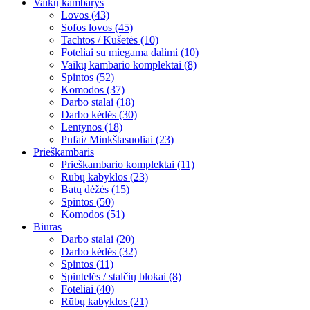
Vaikų kambarys
Lovos (43)
Sofos lovos (45)
Tachtos / Kušetės (10)
Foteliai su miegama dalimi (10)
Vaikų kambario komplektai (8)
Spintos (52)
Komodos (37)
Darbo stalai (18)
Darbo kėdės (30)
Lentynos (18)
Pufai/ Minkštasuoliai (23)
Prieškambaris
Prieškambario komplektai (11)
Rūbų kabyklos (23)
Batų dėžės (15)
Spintos (50)
Komodos (51)
Biuras
Darbo stalai (20)
Darbo kėdės (32)
Spintos (11)
Spintelės / stalčių blokai (8)
Foteliai (40)
Rūbų kabyklos (21)