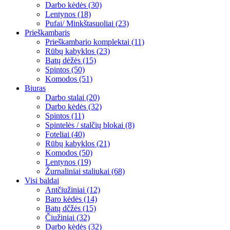
Darbo kėdės (30)
Lentynos (18)
Pufai/ Minkštasuoliai (23)
Prieškambaris
Prieškambario komplektai (11)
Rūbų kabyklos (23)
Batų dėžės (15)
Spintos (50)
Komodos (51)
Biuras
Darbo stalai (20)
Darbo kėdės (32)
Spintos (11)
Spintelės / stalčių blokai (8)
Foteliai (40)
Rūbų kabyklos (21)
Komodos (50)
Lentynos (19)
Žurnaliniai staliukai (68)
Visi baldai
Antčiužiniai (12)
Baro kėdės (14)
Batų dčžės (15)
Čiužiniai (32)
Darbo kėdės (32)