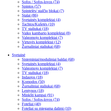
Sofos / Sofos-lovos (74)
Spintos (57)
Spintelės/ stalčių blokai (7)
Stalai (86)
Svetainės komplektai (4)
Tachtos/Kušetės (10)
TV staliukai (18)
Vaikų kambario komplektai (8)
Valgomojo komplektai (7)
Virtuvės komplektai (12)
Žurnaliniai staliukai (68)
Svetainė
Sisteminiai/moduliniai baldai (68)
Svetainės komplektai (4)
Valgomojo komplektai (7)
TV staliukai (18)
Indaujos (18)
Komodos (50)
Žurnaliniai staliukai (68)
Lentynos (18)
Minkšti kampai (91)
Sofos / Sofos-lovos (74)
Foteliai (40)
Foteliai su miegama dalimi (10)