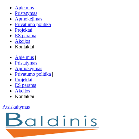
Apie mus
Pristatymas
Apmokėjimas
Privatumo politika
Projektai
ES parama
Akcijos
Kontaktai
Apie mus
|
Pristatymas
|
Apmokėjimas
|
Privatumo politika
|
Projektai
|
ES parama
|
Akcijos
|
Kontaktai
Atsiskaitymas