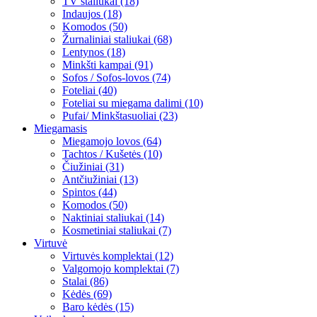
TV staliukai (18)
Indaujos (18)
Komodos (50)
Žurnaliniai staliukai (68)
Lentynos (18)
Minkšti kampai (91)
Sofos / Sofos-lovos (74)
Foteliai (40)
Foteliai su miegama dalimi (10)
Pufai/ Minkštasuoliai (23)
Miegamasis
Miegamojo lovos (64)
Tachtos / Kušetės (10)
Čiužiniai (31)
Antčiužiniai (13)
Spintos (44)
Komodos (50)
Naktiniai staliukai (14)
Kosmetiniai staliukai (7)
Virtuvė
Virtuvės komplektai (12)
Valgomojo komplektai (7)
Stalai (86)
Kėdės (69)
Baro kėdės (15)