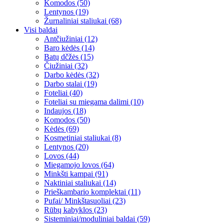
Komodos (50)
Lentynos (19)
Žurnaliniai staliukai (68)
Visi baldai
Antčiužiniai (12)
Baro kėdės (14)
Batų dčžės (15)
Čiužiniai (32)
Darbo kėdės (32)
Darbo stalai (19)
Foteliai (40)
Foteliai su miegama dalimi (10)
Indaujos (18)
Komodos (50)
Kėdės (69)
Kosmetiniai staliukai (8)
Lentynos (20)
Lovos (44)
Miegamojo lovos (64)
Minkšti kampai (91)
Naktiniai staliukai (14)
Prieškambario komplektai (11)
Pufai/ Minkštasuoliai (23)
Rūbų kabyklos (23)
Sisteminiai/moduliniai baldai (59)