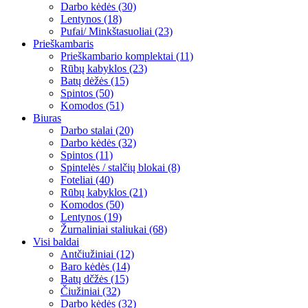
Darbo kėdės (30)
Lentynos (18)
Pufai/ Minkštasuoliai (23)
Prieškambaris
Prieškambario komplektai (11)
Rūbų kabyklos (23)
Batų dėžės (15)
Spintos (50)
Komodos (51)
Biuras
Darbo stalai (20)
Darbo kėdės (32)
Spintos (11)
Spintelės / stalčių blokai (8)
Foteliai (40)
Rūbų kabyklos (21)
Komodos (50)
Lentynos (19)
Žurnaliniai staliukai (68)
Visi baldai
Antčiužiniai (12)
Baro kėdės (14)
Batų dčžės (15)
Čiužiniai (32)
Darbo kėdės (32)