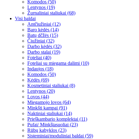
Komodos (50)
Lentynos (19)
Žurnaliniai staliukai (68)
Visi baldai
Antčiužiniai (12)
Baro kėdės (14)
Batų dčžės (15)
Čiužiniai (32)
Darbo kėdės (32)
Darbo stalai (19)
Foteliai (40)
Foteliai su miegama dalimi (10)
Indaujos (18)
Komodos (50)
Kėdės (69)
Kosmetiniai staliukai (8)
Lentynos (20)
Lovos (44)
Miegamojo lovos (64)
Minkšti kampai (91)
Naktiniai staliukai (14)
Prieškambario komplektai (11)
Pufai/ Minkštasuoliai (23)
Rūbų kabyklos (23)
Sisteminiai/moduliniai baldai (59)