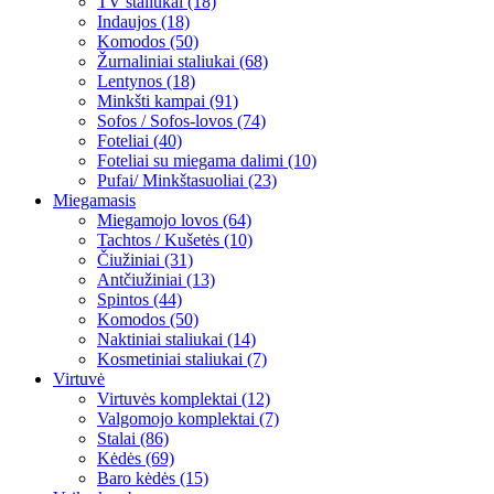
TV staliukai (18)
Indaujos (18)
Komodos (50)
Žurnaliniai staliukai (68)
Lentynos (18)
Minkšti kampai (91)
Sofos / Sofos-lovos (74)
Foteliai (40)
Foteliai su miegama dalimi (10)
Pufai/ Minkštasuoliai (23)
Miegamasis
Miegamojo lovos (64)
Tachtos / Kušetės (10)
Čiužiniai (31)
Antčiužiniai (13)
Spintos (44)
Komodos (50)
Naktiniai staliukai (14)
Kosmetiniai staliukai (7)
Virtuvė
Virtuvės komplektai (12)
Valgomojo komplektai (7)
Stalai (86)
Kėdės (69)
Baro kėdės (15)