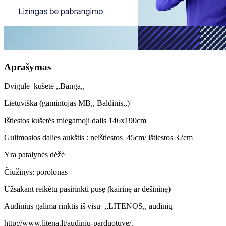
Aprašymas
Dvigulė kušetė ,,Banga,,
Lietuviška (gamintojas MB,, Baldinis,,)
Ištiestos kušetės miegamoji dalis 146x190cm
Gulimosios dalies aukštis : neištiestos 45cm/ ištiestos 32cm
Yra patalynės dėžė
Čiužinys: porolonas
Užsakant reikėtų pasirinkti pusę (kairinę ar dešininę)
Audinius galima rinktis iš visų ,,LITENOS,, audinių
http://www.litena.lt/audiniu-parduotuve/.