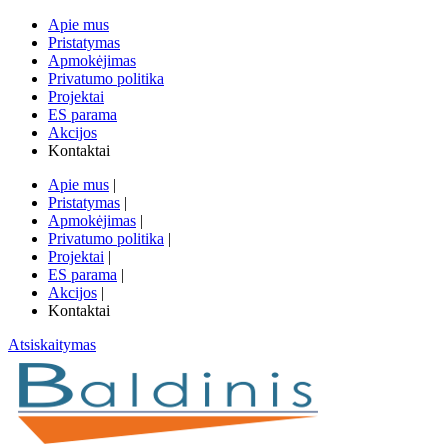
Apie mus
Pristatymas
Apmokėjimas
Privatumo politika
Projektai
ES parama
Akcijos
Kontaktai
Apie mus
|
Pristatymas
|
Apmokėjimas
|
Privatumo politika
|
Projektai
|
ES parama
|
Akcijos
|
Kontaktai
Atsiskaitymas