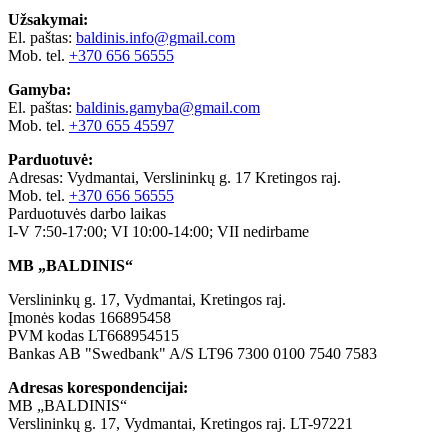
Užsakymai:
El. paštas:
baldinis.info@gmail.com
Mob. tel.
+370 656 56555
Gamyba:
El. paštas:
baldinis.gamyba@gmail.com
Mob. tel.
+370 655 45597
Parduotuvė:
Adresas: Vydmantai, Verslininkų g. 17 Kretingos raj.
Mob. tel.
+370 656 56555
Parduotuvės darbo laikas
I-V 7:50-17:00; VI 10:00-14:00; VII nedirbame
MB „BALDINIS“
Verslininkų g. 17, Vydmantai, Kretingos raj.
Įmonės kodas 166895458
PVM kodas LT668954515
Bankas AB "Swedbank" A/S LT96 7300 0100 7540 7583
Adresas korespondencijai:
MB „BALDINIS“
Verslininkų g. 17, Vydmantai, Kretingos raj. LT-97221