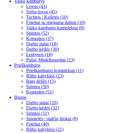
Vaikų kambarys
Lovos (43)
Sofos lovos (45)
Tachtos / Kušetės (10)
Foteliai su miegama dalimi (10)
Vaikų kambario komplektai (8)
Spintos (52)
Komodos (37)
Darbo stalai (18)
Darbo kėdės (30)
Lentynos (18)
Pufai/ Minkštasuoliai (23)
Prieškambaris
Prieškambario komplektai (11)
Rūbų kabyklos (23)
Batų dėžės (15)
Spintos (50)
Komodos (51)
Biuras
Darbo stalai (20)
Darbo kėdės (32)
Spintos (11)
Spintelės / stalčių blokai (8)
Foteliai (40)
Rūbų kabyklos (21)