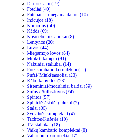
Darbo stalai (19)
Foteliai (40)
Foteliai su miegama dalimi (10)
Indaujos (18)
Komodos (50)
Kėdės (69)
Kosmetiniai staliukai (8)
Lentynos (20)
Lovos (44)
Miegamojo lovos (64)
Minkšti kampai (91)
Naktiniai staliukai (14)
Prieškambario komplektai (11)
Pufai/ Minkštasuoliai (23)
Rūbų kabyklos (23)
Sisteminiai/moduliniai baldai (59)
Sofos / Sofos-lovos (74)
Spintos (57)
Spintelės/ stalčių blokai (7)
Stalai (86)
Svetainės komplektai (4)
Tachtos/Kušetės (10)
TV staliukai (18)
Vaikų kambario komplektai (8)
Valgomojo komplektai (7)