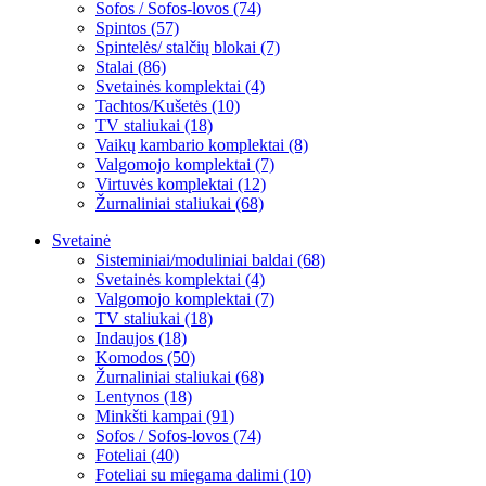
Sofos / Sofos-lovos (74)
Spintos (57)
Spintelės/ stalčių blokai (7)
Stalai (86)
Svetainės komplektai (4)
Tachtos/Kušetės (10)
TV staliukai (18)
Vaikų kambario komplektai (8)
Valgomojo komplektai (7)
Virtuvės komplektai (12)
Žurnaliniai staliukai (68)
Svetainė
Sisteminiai/moduliniai baldai (68)
Svetainės komplektai (4)
Valgomojo komplektai (7)
TV staliukai (18)
Indaujos (18)
Komodos (50)
Žurnaliniai staliukai (68)
Lentynos (18)
Minkšti kampai (91)
Sofos / Sofos-lovos (74)
Foteliai (40)
Foteliai su miegama dalimi (10)