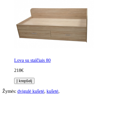
Lova su stalčiais 80
218€
Į krepšelį
Žymės:
dvigulė kušetė
,
kušetė
,