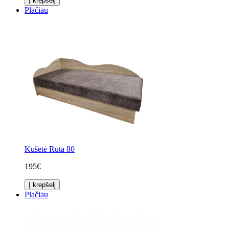
Į krepšelį
Plačiau
Kušetė Rūta 80
195€
Į krepšelį
Plačiau