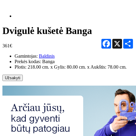
Dvigulė kušetė Banga
Facebook
X
S
361€
Gamintojas:
Baldinis
Prekės kodas:
Banga
Plotis: 218.00 cm. x Gylis: 80.00 cm. x Aukštis: 78.00 cm.
Užsakyti