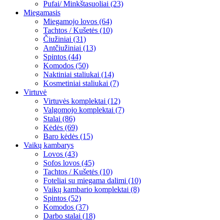
Pufai/ Minkštasuoliai (23)
Miegamasis
Miegamojo lovos (64)
Tachtos / Kušetės (10)
Čiužiniai (31)
Antčiužiniai (13)
Spintos (44)
Komodos (50)
Naktiniai staliukai (14)
Kosmetiniai staliukai (7)
Virtuvė
Virtuvės komplektai (12)
Valgomojo komplektai (7)
Stalai (86)
Kėdės (69)
Baro kėdės (15)
Vaikų kambarys
Lovos (43)
Sofos lovos (45)
Tachtos / Kušetės (10)
Foteliai su miegama dalimi (10)
Vaikų kambario komplektai (8)
Spintos (52)
Komodos (37)
Darbo stalai (18)