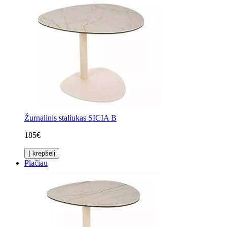
Žurnalinis staliukas SICIA B
185€
Į krepšelį
Plačiau