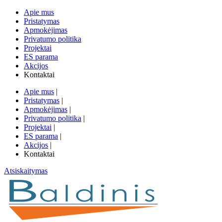
Apie mus
Pristatymas
Apmokėjimas
Privatumo politika
Projektai
ES parama
Akcijos
Kontaktai
Apie mus
|
Pristatymas
|
Apmokėjimas
|
Privatumo politika
|
Projektai
|
ES parama
|
Akcijos
|
Kontaktai
Atsiskaitymas