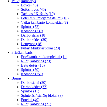
Vaikų kambarys
Lovos (43)
Sofos lovos (45)
Tachtos / Kušetės (10)
Foteliai su miegama dalimi (10)
Vaikų kambario komplektai (8)
Spintos (52)
Komodos (37)
Darbo stalai (18)
Darbo kėdės (30)
Lentynos (18)
Pufai/ Minkštasuoliai (23)
Prieškambaris
Prieškambario komplektai (11)
Rūbų kabyklos (23)
Batų dėžės (15)
Spintos (50)
Komodos (51)
Biuras
Darbo stalai (20)
Darbo kėdės (32)
Spintos (11)
Spintelės / stalčių blokai (8)
Foteliai (40)
Rūbų kabyklos (21)