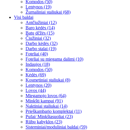
Komodos (50)
Lentynos (19)
Žurnaliniai staliukai (68)
Visi baldai
Antčiužiniai (12)
Baro kėdės (14)
Batų dčžės (15)
Čiužiniai (32)
Darbo kėdės (32)
Darbo stalai (19)
Foteliai (40)
Foteliai su miegama dalimi (10)
Indaujos (18)
Komodos (50)
Kėdės (69)
Kosmetiniai staliukai (8)
Lentynos (20)
Lovos (44)
Miegamojo lovos (64)
Minkšti kampai (91)
Naktiniai staliukai (14)
Prieškambario komplektai (11)
Pufai/ Minkštasuoliai (23)
Rūbų kabyklos (23)
Sisteminiai/moduliniai baldai (59)