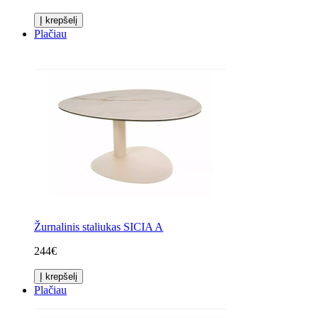
Į krepšelį
Plačiau
Žurnalinis staliukas SICIA A
244€
Į krepšelį
Plačiau