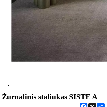
Žurnalinis staliukas SISTE A
Facebook
X
S