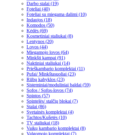
Darbo stalai (19)
Foteliai (40)
Foteliai su miegama dalimi (10)
Indaujos (18)
Komodos (50)
Kėdės (69)
Kosmetiniai staliukai (8)
Lentynos (20)
Lovos (44)
Miegamojo lovos (64)
Minkšti kampai (91)
Naktiniai staliukai (14)
Prieškambario komplektai (11)
Pufai/ Minkštasuoliai (23)
Rūbų kabyklos (23)
Sisteminiai/moduliniai baldai (59)
Sofos / Sofos-lovos (74)
Spintos (57)
Spintelės/ stalčių blokai (7)
Stalai (86)
Svetainės komplektai (4)
Tachtos/Kušetės (10)
TV staliukai (18)
Vaikų kambario komplektai (8)
Valgomojo komplektai (7)