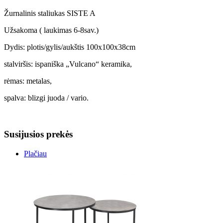
Žurnalinis staliukas SISTE A
Užsakoma ( laukimas 6-8sav.)
Dydis: plotis/gylis/aukštis 100x100x38cm
stalviršis: ispaniška „Vulcano“ keramika,
rėmas: metalas,
spalva: blizgi juoda / vario.
Susijusios prekės
Plačiau