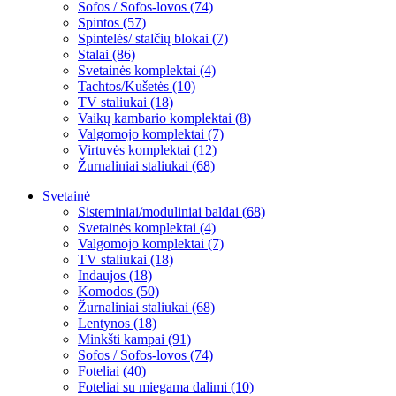
Sofos / Sofos-lovos (74)
Spintos (57)
Spintelės/ stalčių blokai (7)
Stalai (86)
Svetainės komplektai (4)
Tachtos/Kušetės (10)
TV staliukai (18)
Vaikų kambario komplektai (8)
Valgomojo komplektai (7)
Virtuvės komplektai (12)
Žurnaliniai staliukai (68)
Svetainė
Sisteminiai/moduliniai baldai (68)
Svetainės komplektai (4)
Valgomojo komplektai (7)
TV staliukai (18)
Indaujos (18)
Komodos (50)
Žurnaliniai staliukai (68)
Lentynos (18)
Minkšti kampai (91)
Sofos / Sofos-lovos (74)
Foteliai (40)
Foteliai su miegama dalimi (10)