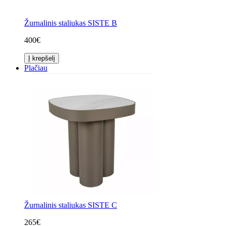
Žurnalinis staliukas SISTE B
400€
Į krepšelį
Plačiau
Žurnalinis staliukas SISTE C
265€