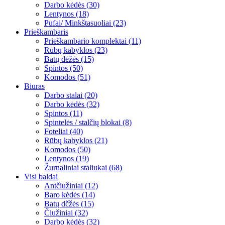
Darbo kėdės (30)
Lentynos (18)
Pufai/ Minkštasuoliai (23)
Prieškambaris
Prieškambario komplektai (11)
Rūbų kabyklos (23)
Batų dėžės (15)
Spintos (50)
Komodos (51)
Biuras
Darbo stalai (20)
Darbo kėdės (32)
Spintos (11)
Spintelės / stalčių blokai (8)
Foteliai (40)
Rūbų kabyklos (21)
Komodos (50)
Lentynos (19)
Žurnaliniai staliukai (68)
Visi baldai
Antčiužiniai (12)
Baro kėdės (14)
Batų dčžės (15)
Čiužiniai (32)
Darbo kėdės (32)