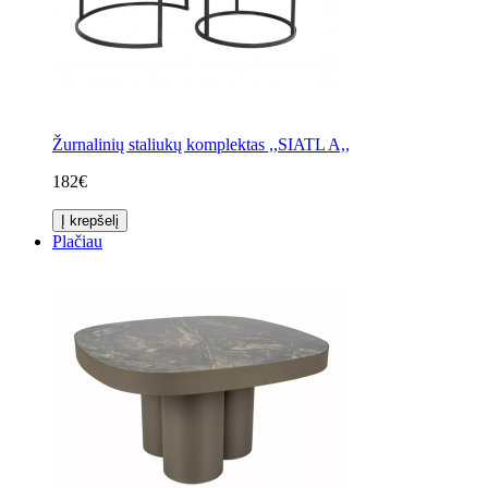
Žurnalinių staliukų komplektas ,,SIATL A,,
182€
Į krepšelį
Plačiau