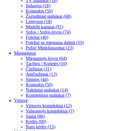
TV staliukai (18)
Indaujos (18)
Komodos (50)
Žurnaliniai staliukai (68)
Lentynos (18)
Minkšti kampai (91)
Sofos / Sofos-lovos (74)
Foteliai (40)
Foteliai su miegama dalimi (10)
Pufai/ Minkštasuoliai (23)
Miegamasis
Miegamojo lovos (64)
Tachtos / Kušetės (10)
Čiužiniai (31)
Antčiužiniai (13)
Spintos (44)
Komodos (50)
Naktiniai staliukai (14)
Kosmetiniai staliukai (7)
Virtuvė
Virtuvės komplektai (12)
Valgomojo komplektai (7)
Stalai (86)
Kėdės (69)
Baro kėdės (15)