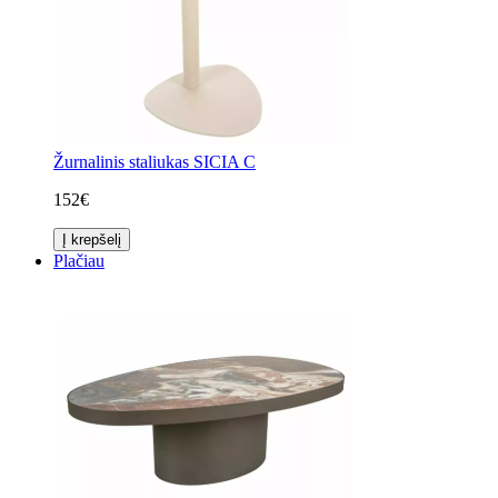
Žurnalinis staliukas SICIA C
152€
Į krepšelį
Plačiau