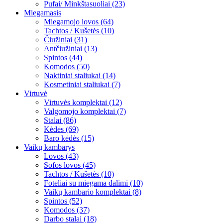
Pufai/ Minkštasuoliai (23)
Miegamasis
Miegamojo lovos (64)
Tachtos / Kušetės (10)
Čiužiniai (31)
Antčiužiniai (13)
Spintos (44)
Komodos (50)
Naktiniai staliukai (14)
Kosmetiniai staliukai (7)
Virtuvė
Virtuvės komplektai (12)
Valgomojo komplektai (7)
Stalai (86)
Kėdės (69)
Baro kėdės (15)
Vaikų kambarys
Lovos (43)
Sofos lovos (45)
Tachtos / Kušetės (10)
Foteliai su miegama dalimi (10)
Vaikų kambario komplektai (8)
Spintos (52)
Komodos (37)
Darbo stalai (18)