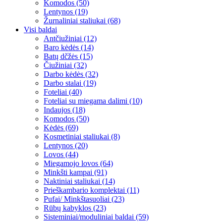
Komodos (50)
Lentynos (19)
Žurnaliniai staliukai (68)
Visi baldai
Antčiužiniai (12)
Baro kėdės (14)
Batų dčžės (15)
Čiužiniai (32)
Darbo kėdės (32)
Darbo stalai (19)
Foteliai (40)
Foteliai su miegama dalimi (10)
Indaujos (18)
Komodos (50)
Kėdės (69)
Kosmetiniai staliukai (8)
Lentynos (20)
Lovos (44)
Miegamojo lovos (64)
Minkšti kampai (91)
Naktiniai staliukai (14)
Prieškambario komplektai (11)
Pufai/ Minkštasuoliai (23)
Rūbų kabyklos (23)
Sisteminiai/moduliniai baldai (59)