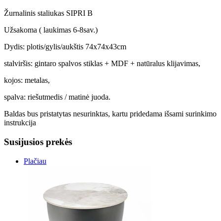
Žurnalinis staliukas SIPRI B
Užsakoma ( laukimas 6-8sav.)
Dydis: plotis/gylis/aukštis 74x74x43cm
stalviršis: gintaro spalvos stiklas + MDF + natūralus klijavimas,
kojos: metalas,
spalva: riešutmedis / matinė juoda.
Baldas bus pristatytas nesurinktas, kartu pridedama išsami surinkimo
instrukcija
Susijusios prekės
Plačiau