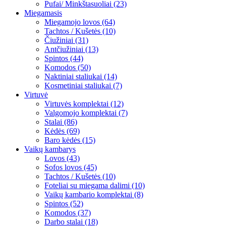
Pufai/ Minkštasuoliai (23)
Miegamasis
Miegamojo lovos (64)
Tachtos / Kušetės (10)
Čiužiniai (31)
Antčiužiniai (13)
Spintos (44)
Komodos (50)
Naktiniai staliukai (14)
Kosmetiniai staliukai (7)
Virtuvė
Virtuvės komplektai (12)
Valgomojo komplektai (7)
Stalai (86)
Kėdės (69)
Baro kėdės (15)
Vaikų kambarys
Lovos (43)
Sofos lovos (45)
Tachtos / Kušetės (10)
Foteliai su miegama dalimi (10)
Vaikų kambario komplektai (8)
Spintos (52)
Komodos (37)
Darbo stalai (18)