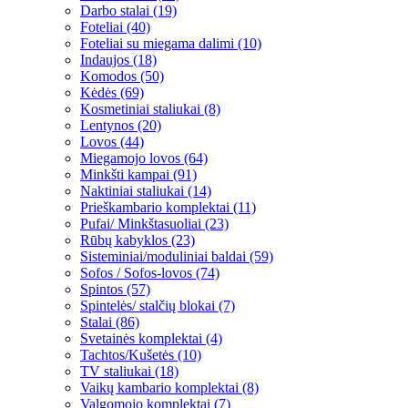
Darbo stalai (19)
Foteliai (40)
Foteliai su miegama dalimi (10)
Indaujos (18)
Komodos (50)
Kėdės (69)
Kosmetiniai staliukai (8)
Lentynos (20)
Lovos (44)
Miegamojo lovos (64)
Minkšti kampai (91)
Naktiniai staliukai (14)
Prieškambario komplektai (11)
Pufai/ Minkštasuoliai (23)
Rūbų kabyklos (23)
Sisteminiai/moduliniai baldai (59)
Sofos / Sofos-lovos (74)
Spintos (57)
Spintelės/ stalčių blokai (7)
Stalai (86)
Svetainės komplektai (4)
Tachtos/Kušetės (10)
TV staliukai (18)
Vaikų kambario komplektai (8)
Valgomojo komplektai (7)