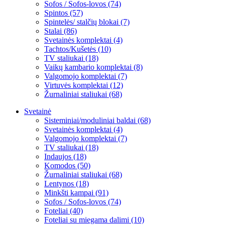
Sofos / Sofos-lovos (74)
Spintos (57)
Spintelės/ stalčių blokai (7)
Stalai (86)
Svetainės komplektai (4)
Tachtos/Kušetės (10)
TV staliukai (18)
Vaikų kambario komplektai (8)
Valgomojo komplektai (7)
Virtuvės komplektai (12)
Žurnaliniai staliukai (68)
Svetainė
Sisteminiai/moduliniai baldai (68)
Svetainės komplektai (4)
Valgomojo komplektai (7)
TV staliukai (18)
Indaujos (18)
Komodos (50)
Žurnaliniai staliukai (68)
Lentynos (18)
Minkšti kampai (91)
Sofos / Sofos-lovos (74)
Foteliai (40)
Foteliai su miegama dalimi (10)