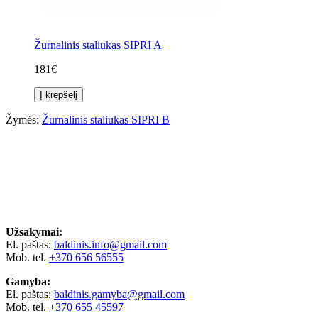
Žurnalinis staliukas SIPRI A
181€
Į krepšelį
Žymės:
Žurnalinis staliukas SIPRI B
Užsakymai:
El. paštas:
baldinis.info@gmail.com
Mob. tel.
+370 656 56555
Gamyba:
El. paštas:
baldinis.gamyba@gmail.com
Mob. tel.
+370 655 45597