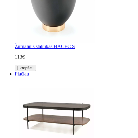
Žurnalinis staliukas HACEC S
113€
Į krepšelį
Plačiau