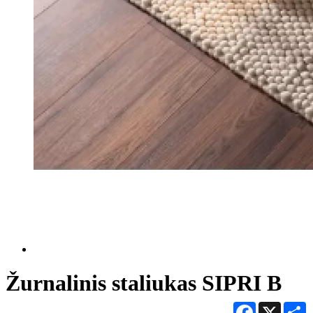
Žurnalinis staliukas SIPRI B
Facebook
X
S