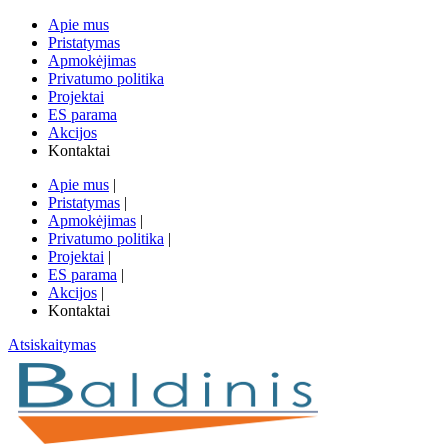
Apie mus
Pristatymas
Apmokėjimas
Privatumo politika
Projektai
ES parama
Akcijos
Kontaktai
Apie mus
|
Pristatymas
|
Apmokėjimas
|
Privatumo politika
|
Projektai
|
ES parama
|
Akcijos
|
Kontaktai
Atsiskaitymas