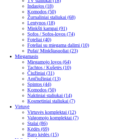
TV staliukai (18)
Indaujos (18)
Komodos (50)
Žurnaliniai staliukai (68)
Lentynos (18)
Minkšti kampai (91)
Sofos / Sofos-lovos (74)
Foteliai (40)
Foteliai su miegama dalimi (10)
Pufai/ Minkštasuoliai (23)
Miegamasis
Miegamojo lovos (64)
Tachtos / Kušetės (10)
Čiužiniai (31)
Antčiužiniai (13)
Spintos (44)
Komodos (50)
Naktiniai staliukai (14)
Kosmetiniai staliukai (7)
Virtuvė
Virtuvės komplektai (12)
Valgomojo komplektai (7)
Stalai (86)
Kėdės (69)
Baro kėdės (15)