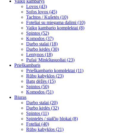
Vaikų kambarys
Lovos (43)
Sofos lovos (45)
Tachtos / Kušetės (10)
Foteliai su miegama dalimi (10)
Vaikų kambario komplektai (8)
Spintos (52)
Komodos (37)
Darbo stalai (18)
Darbo kėdės (30)
Lentynos (18)
Pufai/ Minkštasuoliai (23)
Prieškambaris
Prieškambario komplektai (11)
Rūbų kabyklos (23)
Batų dėžės (15)
Spintos (50)
Komodos (51)
Biuras
Darbo stalai (20)
Darbo kėdės (32)
Spintos (11)
Spintelės / stalčių blokai (8)
Foteliai (40)
Rūbų kabyklos (21)