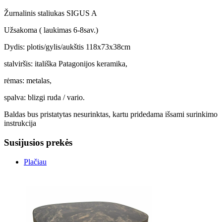
Žurnalinis staliukas SIGUS A
Užsakoma ( laukimas 6-8sav.)
Dydis: plotis/gylis/aukštis 118x73x38cm
stalviršis: itališka Patagonijos keramika,
rėmas: metalas,
spalva: blizgi ruda / vario.
Baldas bus pristatytas nesurinktas, kartu pridedama išsami surinkimo
instrukcija
Susijusios prekės
Plačiau