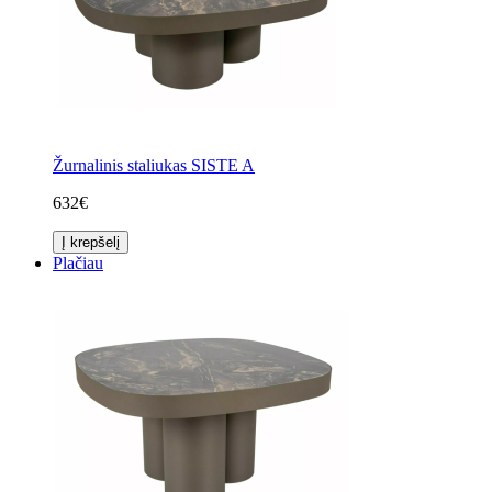
Žurnalinis staliukas SISTE A
632€
Į krepšelį
Plačiau