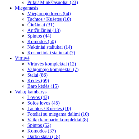
Pufai/ Minkštasuoliai (23)
Miegamasis
Miegamojo lovos (64)
Tachtos / Kušetės (10)
Čiužiniai (31)
Antčiužiniai (13)
Spintos (44)
Komodos (50)
Naktiniai staliukai (14)
Kosmetiniai staliukai (7)
Virtuvė
Virtuvės komplektai (12)
Valgomojo komplektai (7)
Stalai (86)
Kėdės (69)
Baro kėdės (15)
Vaikų kambarys
Lovos (43)
Sofos lovos (45)
Tachtos / Kušetės (10)
Foteliai su miegama dalimi (10)
Vaikų kambario komplektai (8)
Spintos (52)
Komodos (37)
Darbo stalai (18)