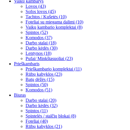
Vaikų kambarys
Lovos (43)
Sofos lovos (45)
Tachtos / Kušetės (10)
Foteliai su miegama dalimi (10)
Vaikų kambario komplektai (8)
Spintos (52)
Komodos (37)
Darbo stalai (18)
Darbo kėdės (30)
Lentynos (18)
Pufai/ Minkštasuoliai (23)
Prieškambaris
Prieškambario komplektai (11)
Rūbų kabyklos (23)
Batų dėžės (15)
Spintos (50)
Komodos (51)
Biuras
Darbo stalai (20)
Darbo kėdės (32)
Spintos (11)
Spintelės / stalčių blokai (8)
Foteliai (40)
Rūbų kabyklos (21)