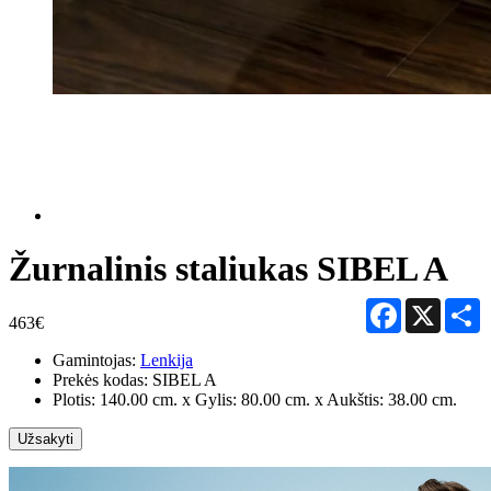
Žurnalinis staliukas SIBEL A
Facebook
X
S
463€
Gamintojas:
Lenkija
Prekės kodas:
SIBEL A
Plotis: 140.00 cm. x Gylis: 80.00 cm. x Aukštis: 38.00 cm.
Užsakyti