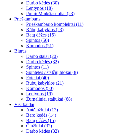
Darbo kėdės (30)
Lentynos (18)
Pufai/ Minkštasuoliai (23)
Prieškambaris
Prieškambario komplektai (11)
Rūbų kabyklos (23)
Batų dėžės (15)
Spintos (50)
Komodos (51)
Biuras
Darbo stalai (20)
Darbo kėdės (32)
Spintos (11)
Spintelės / stalčių blokai (8)
Foteliai (40)
Rūbų kabyklos (21)
Komodos (50)
Lentynos (19)
Žurnaliniai staliukai (68)
Visi baldai
Antčiužiniai (12)
Baro kėdės (14)
Batų dčžės (15)
Čiužiniai (32)
Darbo kėdės (32)