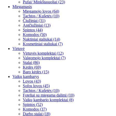
Pufai/ Minkštasuoliai (23)
Miegamasis
Miegamojo lovos (64)
Tachtos / Kušetės (10)
Čiužiniai (31)
Antčiužiniai (13)
Spintos (44)
Komodos (50)
Naktiniai staliukai (14)
Kosmetiniai staliukai (7)
Virtuvė
Virtuvės komplektai (12)
Valgomojo komplektai (7)
Stalai (86)
Kėdės (69)
Baro kėdės (15)
Vaikų kambarys
Lovos (43)
Sofos lovos (45)
Tachtos / Kušetės (10)
Foteliai su miegama dalimi (10)
Vaikų kambario komplektai (8)
Spintos (52)
Komodos (37)
Darbo stalai (18)