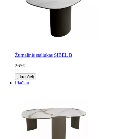
Žurnalinis staliukas SIBEL B
265€
Į krepšelį
Plačiau