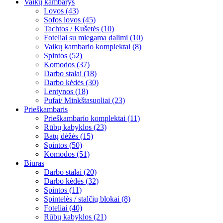
Vaikų kambarys
Lovos (43)
Sofos lovos (45)
Tachtos / Kušetės (10)
Foteliai su miegama dalimi (10)
Vaikų kambario komplektai (8)
Spintos (52)
Komodos (37)
Darbo stalai (18)
Darbo kėdės (30)
Lentynos (18)
Pufai/ Minkštasuoliai (23)
Prieškambaris
Prieškambario komplektai (11)
Rūbų kabyklos (23)
Batų dėžės (15)
Spintos (50)
Komodos (51)
Biuras
Darbo stalai (20)
Darbo kėdės (32)
Spintos (11)
Spintelės / stalčių blokai (8)
Foteliai (40)
Rūbų kabyklos (21)