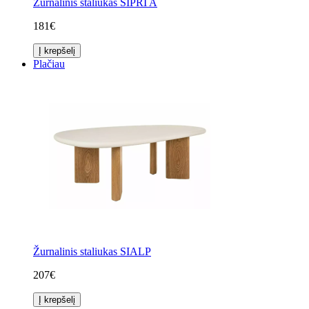
Žurnalinis staliukas SIPRI A
181€
Į krepšelį
Plačiau
Žurnalinis staliukas SIALP
207€
Į krepšelį