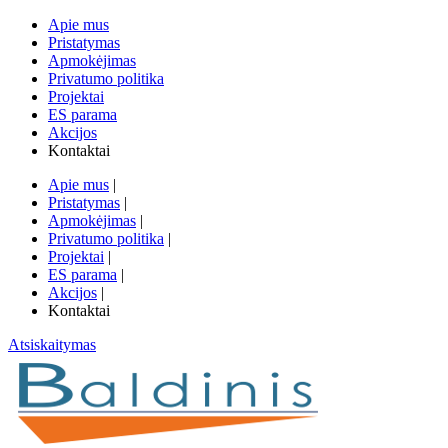
Apie mus
Pristatymas
Apmokėjimas
Privatumo politika
Projektai
ES parama
Akcijos
Kontaktai
Apie mus
|
Pristatymas
|
Apmokėjimas
|
Privatumo politika
|
Projektai
|
ES parama
|
Akcijos
|
Kontaktai
Atsiskaitymas