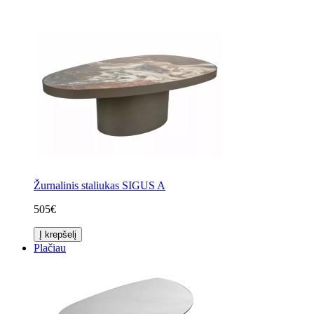
Žurnalinis staliukas SIGUS A
505€
Į krepšelį
Plačiau