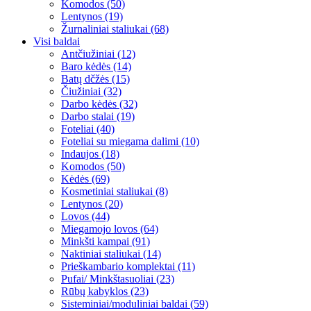
Komodos (50)
Lentynos (19)
Žurnaliniai staliukai (68)
Visi baldai
Antčiužiniai (12)
Baro kėdės (14)
Batų dčžės (15)
Čiužiniai (32)
Darbo kėdės (32)
Darbo stalai (19)
Foteliai (40)
Foteliai su miegama dalimi (10)
Indaujos (18)
Komodos (50)
Kėdės (69)
Kosmetiniai staliukai (8)
Lentynos (20)
Lovos (44)
Miegamojo lovos (64)
Minkšti kampai (91)
Naktiniai staliukai (14)
Prieškambario komplektai (11)
Pufai/ Minkštasuoliai (23)
Rūbų kabyklos (23)
Sisteminiai/moduliniai baldai (59)