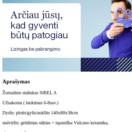
Aprašymas
Žurnalinis staliukas SIBEL A
Užsakoma ( laukimas 6-8sav.)
Dydis: plotis/gylis/aukštis 140x80x38cm
stalviršis: grūdintas stiklas + ispaniška Vulcano keramika,