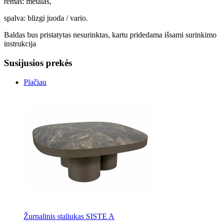
rėmas: metalas,
spalva: blizgi juoda / vario.
Baldas bus pristatytas nesurinktas, kartu pridedama išsami surinkimo
instrukcija
Susijusios prekės
Plačiau
Žurnalinis staliukas SISTE A