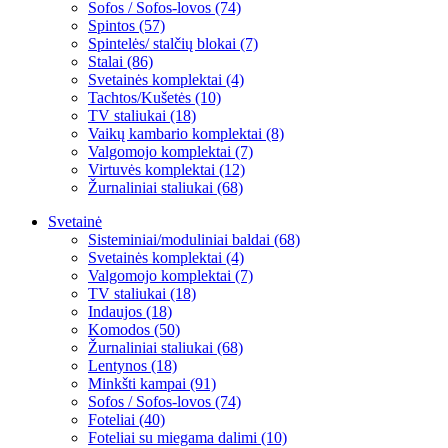
Sofos / Sofos-lovos (74)
Spintos (57)
Spintelės/ stalčių blokai (7)
Stalai (86)
Svetainės komplektai (4)
Tachtos/Kušetės (10)
TV staliukai (18)
Vaikų kambario komplektai (8)
Valgomojo komplektai (7)
Virtuvės komplektai (12)
Žurnaliniai staliukai (68)
Svetainė
Sisteminiai/moduliniai baldai (68)
Svetainės komplektai (4)
Valgomojo komplektai (7)
TV staliukai (18)
Indaujos (18)
Komodos (50)
Žurnaliniai staliukai (68)
Lentynos (18)
Minkšti kampai (91)
Sofos / Sofos-lovos (74)
Foteliai (40)
Foteliai su miegama dalimi (10)