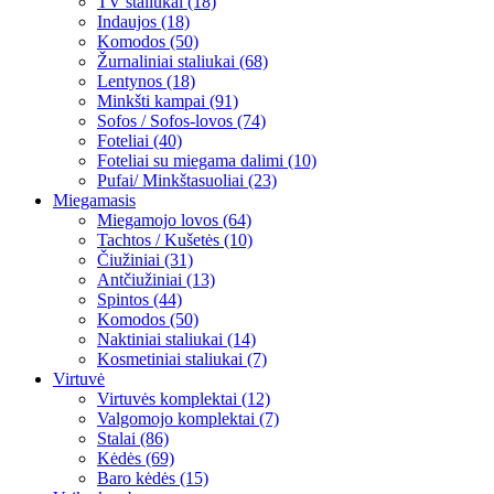
TV staliukai (18)
Indaujos (18)
Komodos (50)
Žurnaliniai staliukai (68)
Lentynos (18)
Minkšti kampai (91)
Sofos / Sofos-lovos (74)
Foteliai (40)
Foteliai su miegama dalimi (10)
Pufai/ Minkštasuoliai (23)
Miegamasis
Miegamojo lovos (64)
Tachtos / Kušetės (10)
Čiužiniai (31)
Antčiužiniai (13)
Spintos (44)
Komodos (50)
Naktiniai staliukai (14)
Kosmetiniai staliukai (7)
Virtuvė
Virtuvės komplektai (12)
Valgomojo komplektai (7)
Stalai (86)
Kėdės (69)
Baro kėdės (15)