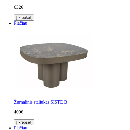
632€
Į krepšelį
Plačiau
Žurnalinis staliukas SISTE B
400€
Į krepšelį
Plačiau