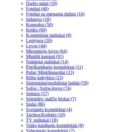
Darbo stalai (19)
Foteliai (40)
Foteliai su miegama dalimi (10)
Indaujos (18)
Komodos (50)
Kėdės (69)
Kosmetiniai staliukai (8)
Lentynos (20)
Lovos (44)
Miegamojo lovos (64)
Minkšti kampai (91)
Naktiniai staliukai (14)
Prieškambario komplektai (11)
Pufai/ Minkštasuoliai (23)
Rūbų kabyklos (23)
Sisteminiai/moduliniai baldai (59)
Sofos / Sofos-lovos (74)
Spintos (57)
Spintelės/ stalčių blokai (7)
Stalai (86)
Svetainės komplektai (4)
Tachtos/Kušetės (10)
TV staliukai (18)
Vaikų kambario komplektai (8)
Valgomojo komplektai (7)