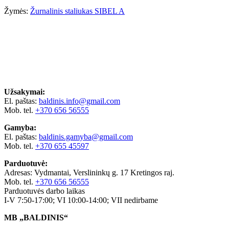
Žymės:
Žurnalinis staliukas SIBEL A
Užsakymai:
El. paštas:
baldinis.info@gmail.com
Mob. tel.
+370 656 56555
Gamyba:
El. paštas:
baldinis.gamyba@gmail.com
Mob. tel.
+370 655 45597
Parduotuvė:
Adresas: Vydmantai, Verslininkų g. 17 Kretingos raj.
Mob. tel.
+370 656 56555
Parduotuvės darbo laikas
I-V 7:50-17:00; VI 10:00-14:00; VII nedirbame
MB „BALDINIS“