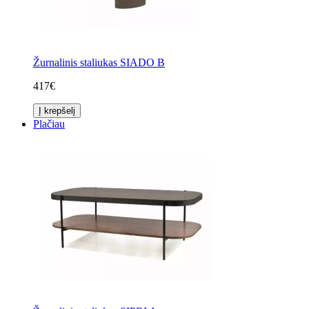
Žurnalinis staliukas SIADO B
417€
Į krepšelį
Plačiau