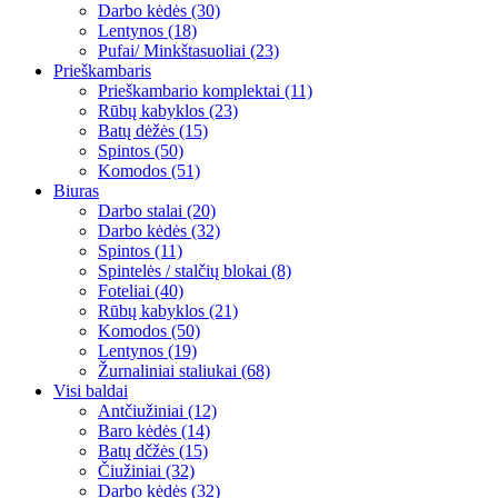
Darbo kėdės (30)
Lentynos (18)
Pufai/ Minkštasuoliai (23)
Prieškambaris
Prieškambario komplektai (11)
Rūbų kabyklos (23)
Batų dėžės (15)
Spintos (50)
Komodos (51)
Biuras
Darbo stalai (20)
Darbo kėdės (32)
Spintos (11)
Spintelės / stalčių blokai (8)
Foteliai (40)
Rūbų kabyklos (21)
Komodos (50)
Lentynos (19)
Žurnaliniai staliukai (68)
Visi baldai
Antčiužiniai (12)
Baro kėdės (14)
Batų dčžės (15)
Čiužiniai (32)
Darbo kėdės (32)