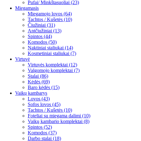
Pufai/ Minkštasuoliai (23)
Miegamasis
Miegamojo lovos (64)
Tachtos / Kušetės (10)
Čiužiniai (31)
Antčiužiniai (13)
Spintos (44)
Komodos (50)
Naktiniai staliukai (14)
Kosmetiniai staliukai (7)
Virtuvė
Virtuvės komplektai (12)
Valgomojo komplektai (7)
Stalai (86)
Kėdės (69)
Baro kėdės (15)
Vaikų kambarys
Lovos (43)
Sofos lovos (45)
Tachtos / Kušetės (10)
Foteliai su miegama dalimi (10)
Vaikų kambario komplektai (8)
Spintos (52)
Komodos (37)
Darbo stalai (18)