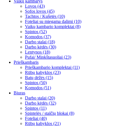
Vaikų kambarys
Lovos (43)
Sofos lovos (45)
Tachtos / Kušetės (10)
Foteliai su miegama dalimi (10)
Vaikų kambario komplektai (8)
Spintos (52)
Komodos (37)
Darbo stalai (18)
Darbo kėdės (30)
Lentynos (18)
Pufai/ Minkštasuoliai (23)
Prieškambaris
Prieškambario komplektai (11)
Rūbų kabyklos (23)
Batų dėžės (15)
Spintos (50)
Komodos (51)
Biuras
Darbo stalai (20)
Darbo kėdės (32)
Spintos (11)
Spintelės / stalčių blokai (8)
Foteliai (40)
Rūbų kabyklos (21)