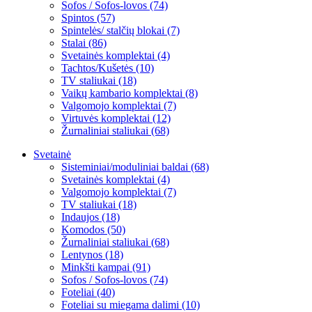
Sofos / Sofos-lovos (74)
Spintos (57)
Spintelės/ stalčių blokai (7)
Stalai (86)
Svetainės komplektai (4)
Tachtos/Kušetės (10)
TV staliukai (18)
Vaikų kambario komplektai (8)
Valgomojo komplektai (7)
Virtuvės komplektai (12)
Žurnaliniai staliukai (68)
Svetainė
Sisteminiai/moduliniai baldai (68)
Svetainės komplektai (4)
Valgomojo komplektai (7)
TV staliukai (18)
Indaujos (18)
Komodos (50)
Žurnaliniai staliukai (68)
Lentynos (18)
Minkšti kampai (91)
Sofos / Sofos-lovos (74)
Foteliai (40)
Foteliai su miegama dalimi (10)