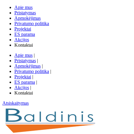
Apie mus
Pristatymas
Apmokėjimas
Privatumo politika
Projektai
ES parama
Akcijos
Kontaktai
Apie mus
|
Pristatymas
|
Apmokėjimas
|
Privatumo politika
|
Projektai
|
ES parama
|
Akcijos
|
Kontaktai
Atsiskaitymas