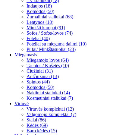
TV staliukai (18)
Indaujos (18)
Komodos (50)
Žurnaliniai staliukai (68)
Lentynos (18)
Minkšti kampai (91)
Sofos / Sofos-lovos (74)
Foteliai (40)
Foteliai su miegama dalimi (10)
Pufai/ Minkštasuoliai (23)
Miegamasis
Miegamojo lovos (64)
Tachtos / Kušetės (10)
Čiužiniai (31)
Antčiužiniai (13)
Spintos (44)
Komodos (50)
Naktiniai staliukai (14)
Kosmetiniai staliukai (7)
Virtuvė
Virtuvės komplektai (12)
Valgomojo komplektai (7)
Stalai (86)
Kėdės (69)
Baro kėdės (15)