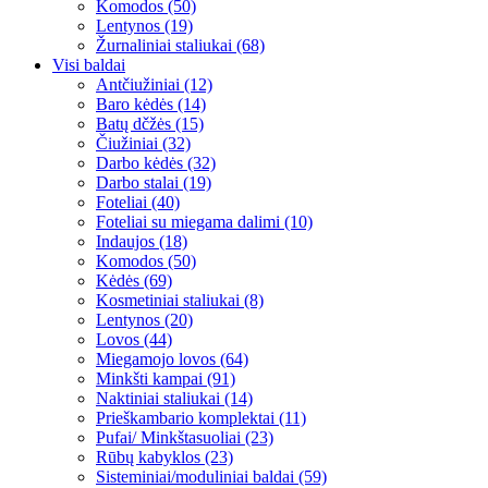
Komodos (50)
Lentynos (19)
Žurnaliniai staliukai (68)
Visi baldai
Antčiužiniai (12)
Baro kėdės (14)
Batų dčžės (15)
Čiužiniai (32)
Darbo kėdės (32)
Darbo stalai (19)
Foteliai (40)
Foteliai su miegama dalimi (10)
Indaujos (18)
Komodos (50)
Kėdės (69)
Kosmetiniai staliukai (8)
Lentynos (20)
Lovos (44)
Miegamojo lovos (64)
Minkšti kampai (91)
Naktiniai staliukai (14)
Prieškambario komplektai (11)
Pufai/ Minkštasuoliai (23)
Rūbų kabyklos (23)
Sisteminiai/moduliniai baldai (59)