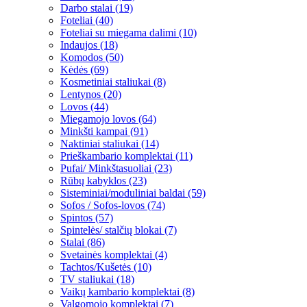
Darbo stalai (19)
Foteliai (40)
Foteliai su miegama dalimi (10)
Indaujos (18)
Komodos (50)
Kėdės (69)
Kosmetiniai staliukai (8)
Lentynos (20)
Lovos (44)
Miegamojo lovos (64)
Minkšti kampai (91)
Naktiniai staliukai (14)
Prieškambario komplektai (11)
Pufai/ Minkštasuoliai (23)
Rūbų kabyklos (23)
Sisteminiai/moduliniai baldai (59)
Sofos / Sofos-lovos (74)
Spintos (57)
Spintelės/ stalčių blokai (7)
Stalai (86)
Svetainės komplektai (4)
Tachtos/Kušetės (10)
TV staliukai (18)
Vaikų kambario komplektai (8)
Valgomojo komplektai (7)