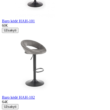
Baro kėdė HAH-101
60€
Užsakyti
Baro kėdė HAH-102
64€
Užsakyti