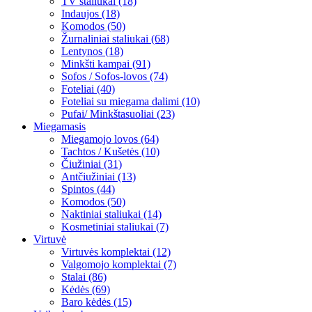
TV staliukai (18)
Indaujos (18)
Komodos (50)
Žurnaliniai staliukai (68)
Lentynos (18)
Minkšti kampai (91)
Sofos / Sofos-lovos (74)
Foteliai (40)
Foteliai su miegama dalimi (10)
Pufai/ Minkštasuoliai (23)
Miegamasis
Miegamojo lovos (64)
Tachtos / Kušetės (10)
Čiužiniai (31)
Antčiužiniai (13)
Spintos (44)
Komodos (50)
Naktiniai staliukai (14)
Kosmetiniai staliukai (7)
Virtuvė
Virtuvės komplektai (12)
Valgomojo komplektai (7)
Stalai (86)
Kėdės (69)
Baro kėdės (15)