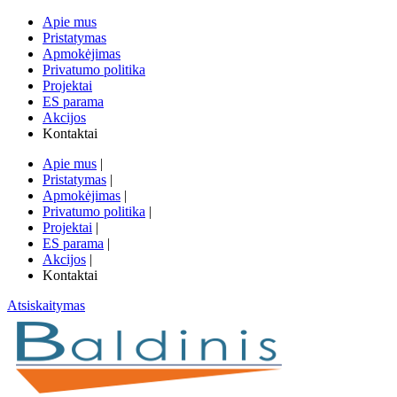
Apie mus
Pristatymas
Apmokėjimas
Privatumo politika
Projektai
ES parama
Akcijos
Kontaktai
Apie mus
|
Pristatymas
|
Apmokėjimas
|
Privatumo politika
|
Projektai
|
ES parama
|
Akcijos
|
Kontaktai
Atsiskaitymas