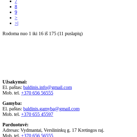
7
8
9
>
>|
Rodoma nuo 1 iki 16 iš 175 (11 puslapių)
Užsakymai:
El. paštas:
baldinis.info@gmail.com
Mob. tel.
+370 656 56555
Gamyba:
El. paštas:
baldinis.gamyba@gmail.com
Mob. tel.
+370 655 45597
Parduotuvė:
Adresas: Vydmantai, Verslininkų g. 17 Kretingos raj.
Mob. tel.
+370 656 56555