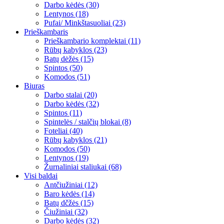
Darbo kėdės (30)
Lentynos (18)
Pufai/ Minkštasuoliai (23)
Prieškambaris
Prieškambario komplektai (11)
Rūbų kabyklos (23)
Batų dėžės (15)
Spintos (50)
Komodos (51)
Biuras
Darbo stalai (20)
Darbo kėdės (32)
Spintos (11)
Spintelės / stalčių blokai (8)
Foteliai (40)
Rūbų kabyklos (21)
Komodos (50)
Lentynos (19)
Žurnaliniai staliukai (68)
Visi baldai
Antčiužiniai (12)
Baro kėdės (14)
Batų dčžės (15)
Čiužiniai (32)
Darbo kėdės (32)