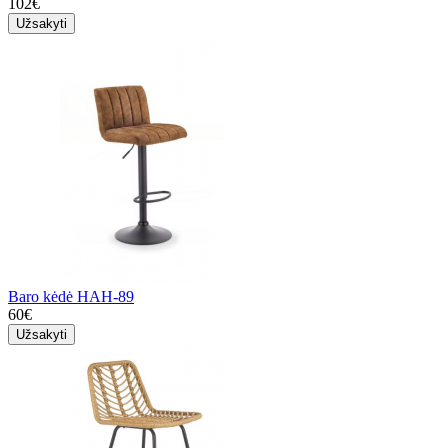
102€
Užsakyti
Baro kėdė HAH-89
60€
Užsakyti