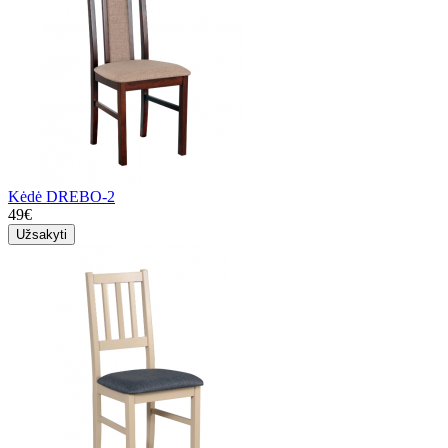
Kėdė DREBO-2
49€
Užsakyti