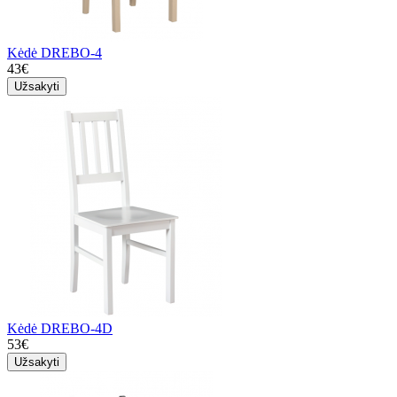
Kėdė DREBO-4
43€
Užsakyti
Kėdė DREBO-4D
53€
Užsakyti