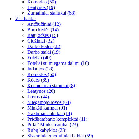
Komodos (50)
Lentynos (19)
Žurnaliniai staliukai (68)
Visi baldai
Antčiužiniai (12)
Baro kėdės (14)
Batų dčžės (15)
Čiužiniai (32)
Darbo kėdės (32)
Darbo stalai (19)
Foteliai (40)
Foteliai su miegama dalimi (10)
Indaujos (18)
Komodos (50)
Kėdės (69)
Kosmetiniai staliukai (8)
Lentynos (20)
Lovos (44)
Miegamojo lovos (64)
Minkšti kampai (91)
Naktiniai staliukai (14)
Prieškambario komplektai (11)
Pufai/ Minkštasuoliai (23)
Rūbų kabyklos (23)
Sisteminiai/moduliniai baldai (59)