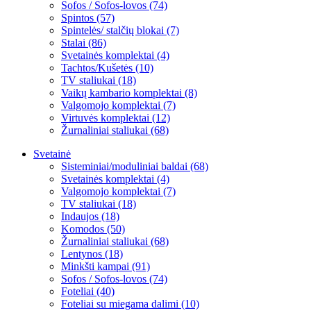
Sofos / Sofos-lovos (74)
Spintos (57)
Spintelės/ stalčių blokai (7)
Stalai (86)
Svetainės komplektai (4)
Tachtos/Kušetės (10)
TV staliukai (18)
Vaikų kambario komplektai (8)
Valgomojo komplektai (7)
Virtuvės komplektai (12)
Žurnaliniai staliukai (68)
Svetainė
Sisteminiai/moduliniai baldai (68)
Svetainės komplektai (4)
Valgomojo komplektai (7)
TV staliukai (18)
Indaujos (18)
Komodos (50)
Žurnaliniai staliukai (68)
Lentynos (18)
Minkšti kampai (91)
Sofos / Sofos-lovos (74)
Foteliai (40)
Foteliai su miegama dalimi (10)