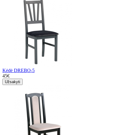
Kėdė DREBO-5
45€
Užsakyti