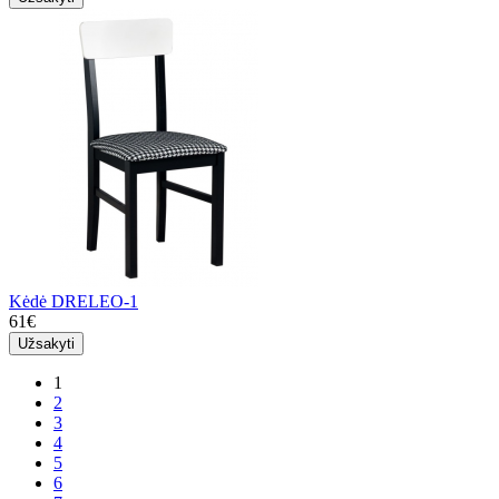
Kėdė DRELEO-1
61€
Užsakyti
1
2
3
4
5
6