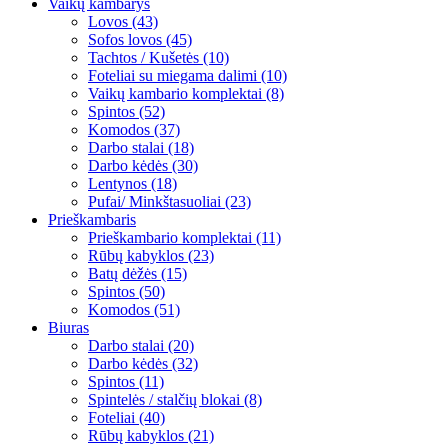
Vaikų kambarys
Lovos (43)
Sofos lovos (45)
Tachtos / Kušetės (10)
Foteliai su miegama dalimi (10)
Vaikų kambario komplektai (8)
Spintos (52)
Komodos (37)
Darbo stalai (18)
Darbo kėdės (30)
Lentynos (18)
Pufai/ Minkštasuoliai (23)
Prieškambaris
Prieškambario komplektai (11)
Rūbų kabyklos (23)
Batų dėžės (15)
Spintos (50)
Komodos (51)
Biuras
Darbo stalai (20)
Darbo kėdės (32)
Spintos (11)
Spintelės / stalčių blokai (8)
Foteliai (40)
Rūbų kabyklos (21)