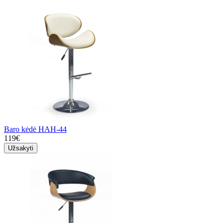
Baro kėdė HAH-44
119€
Užsakyti