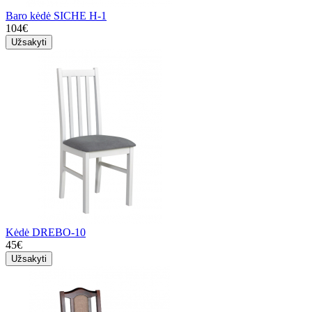
Baro kėdė SICHE H-1
104€
Užsakyti
Kėdė DREBO-10
45€
Užsakyti