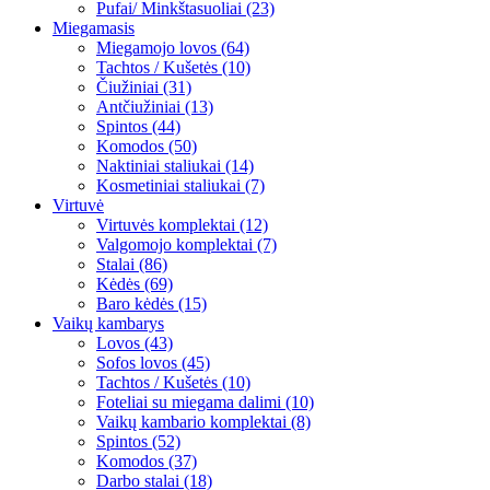
Pufai/ Minkštasuoliai (23)
Miegamasis
Miegamojo lovos (64)
Tachtos / Kušetės (10)
Čiužiniai (31)
Antčiužiniai (13)
Spintos (44)
Komodos (50)
Naktiniai staliukai (14)
Kosmetiniai staliukai (7)
Virtuvė
Virtuvės komplektai (12)
Valgomojo komplektai (7)
Stalai (86)
Kėdės (69)
Baro kėdės (15)
Vaikų kambarys
Lovos (43)
Sofos lovos (45)
Tachtos / Kušetės (10)
Foteliai su miegama dalimi (10)
Vaikų kambario komplektai (8)
Spintos (52)
Komodos (37)
Darbo stalai (18)