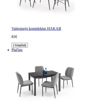
Valgomojo komplektas HAKAB
81€
Į krepšelį
Plačiau