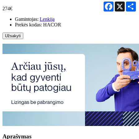
Facebook
X
S
274€
Gamintojas:
Lenkija
Prekės kodas:
HACOR
Užsakyti
Aprašymas