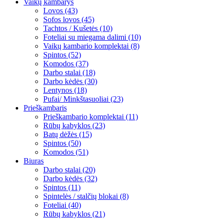
Vaikų kambarys
Lovos (43)
Sofos lovos (45)
Tachtos / Kušetės (10)
Foteliai su miegama dalimi (10)
Vaikų kambario komplektai (8)
Spintos (52)
Komodos (37)
Darbo stalai (18)
Darbo kėdės (30)
Lentynos (18)
Pufai/ Minkštasuoliai (23)
Prieškambaris
Prieškambario komplektai (11)
Rūbų kabyklos (23)
Batų dėžės (15)
Spintos (50)
Komodos (51)
Biuras
Darbo stalai (20)
Darbo kėdės (32)
Spintos (11)
Spintelės / stalčių blokai (8)
Foteliai (40)
Rūbų kabyklos (21)