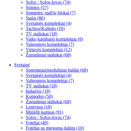
Sofos / Sofos-lovos (74)
Spintos (57)
Spintelės/ stalčių blokai (7)
Stalai (86)
Svetainės komplektai (4)
Tachtos/Kušetės (10)
TV staliukai (18)
Vaikų kambario komplektai (8)
Valgomojo komplektai (7)
Virtuvės komplektai (12)
Žurnaliniai staliukai (68)
Svetainė
Sisteminiai/moduliniai baldai (68)
Svetainės komplektai (4)
Valgomojo komplektai (7)
TV staliukai (18)
Indaujos (18)
Komodos (50)
Žurnaliniai staliukai (68)
Lentynos (18)
Minkšti kampai (91)
Sofos / Sofos-lovos (74)
Foteliai (40)
Foteliai su miegama dalimi (10)