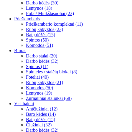
Darbo kėdės (30)
Lentynos (18)
Pufai/ Minkštasuoliai (23)
Prieškambaris
Prieškambario komplektai (11)
Rūbų kabyklos (23)
Batų dėžės (15)
Spintos (50)
Komodos (51)
Biuras
Darbo stalai (20)
Darbo kėdės (32)
Spintos (11)
Spintelės / stalčių blokai (8)
Foteliai (40)
Rūbų kabyklos (21)
Komodos (50)
Lentynos (19)
Žurnaliniai staliukai (68)
Visi baldai
Antčiužiniai (12)
Baro kėdės (14)
Batų dčžės (15)
Čiužiniai (32)
Darbo kėdės (32)