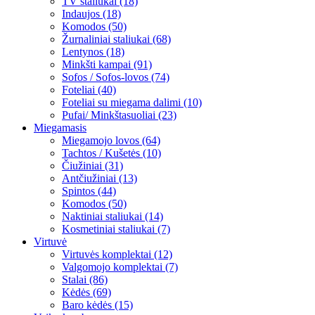
TV staliukai (18)
Indaujos (18)
Komodos (50)
Žurnaliniai staliukai (68)
Lentynos (18)
Minkšti kampai (91)
Sofos / Sofos-lovos (74)
Foteliai (40)
Foteliai su miegama dalimi (10)
Pufai/ Minkštasuoliai (23)
Miegamasis
Miegamojo lovos (64)
Tachtos / Kušetės (10)
Čiužiniai (31)
Antčiužiniai (13)
Spintos (44)
Komodos (50)
Naktiniai staliukai (14)
Kosmetiniai staliukai (7)
Virtuvė
Virtuvės komplektai (12)
Valgomojo komplektai (7)
Stalai (86)
Kėdės (69)
Baro kėdės (15)