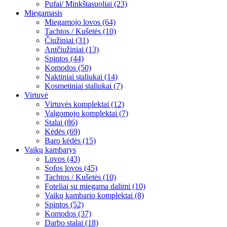
Pufai/ Minkštasuoliai (23)
Miegamasis
Miegamojo lovos (64)
Tachtos / Kušetės (10)
Čiužiniai (31)
Antčiužiniai (13)
Spintos (44)
Komodos (50)
Naktiniai staliukai (14)
Kosmetiniai staliukai (7)
Virtuvė
Virtuvės komplektai (12)
Valgomojo komplektai (7)
Stalai (86)
Kėdės (69)
Baro kėdės (15)
Vaikų kambarys
Lovos (43)
Sofos lovos (45)
Tachtos / Kušetės (10)
Foteliai su miegama dalimi (10)
Vaikų kambario komplektai (8)
Spintos (52)
Komodos (37)
Darbo stalai (18)