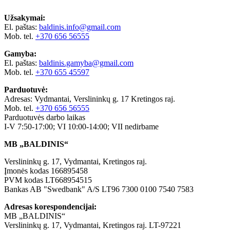
Užsakymai:
El. paštas:
baldinis.info@gmail.com
Mob. tel.
+370 656 56555
Gamyba:
El. paštas:
baldinis.gamyba@gmail.com
Mob. tel.
+370 655 45597
Parduotuvė:
Adresas: Vydmantai, Verslininkų g. 17 Kretingos raj.
Mob. tel.
+370 656 56555
Parduotuvės darbo laikas
I-V 7:50-17:00; VI 10:00-14:00; VII nedirbame
MB „BALDINIS“
Verslininkų g. 17, Vydmantai, Kretingos raj.
Įmonės kodas 166895458
PVM kodas LT668954515
Bankas AB "Swedbank" A/S LT96 7300 0100 7540 7583
Adresas korespondencijai:
MB „BALDINIS“
Verslininkų g. 17, Vydmantai, Kretingos raj. LT-97221