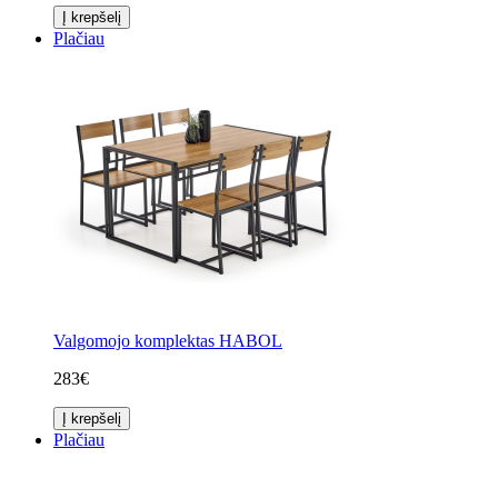
Į krepšelį
Plačiau
Valgomojo komplektas HABOL
283€
Į krepšelį
Plačiau