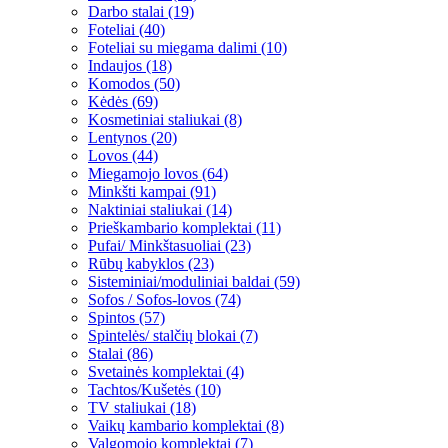
Darbo stalai (19)
Foteliai (40)
Foteliai su miegama dalimi (10)
Indaujos (18)
Komodos (50)
Kėdės (69)
Kosmetiniai staliukai (8)
Lentynos (20)
Lovos (44)
Miegamojo lovos (64)
Minkšti kampai (91)
Naktiniai staliukai (14)
Prieškambario komplektai (11)
Pufai/ Minkštasuoliai (23)
Rūbų kabyklos (23)
Sisteminiai/moduliniai baldai (59)
Sofos / Sofos-lovos (74)
Spintos (57)
Spintelės/ stalčių blokai (7)
Stalai (86)
Svetainės komplektai (4)
Tachtos/Kušetės (10)
TV staliukai (18)
Vaikų kambario komplektai (8)
Valgomojo komplektai (7)