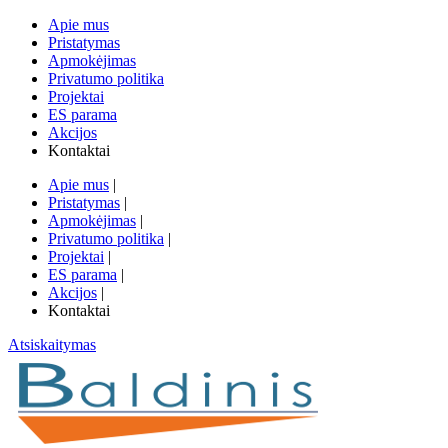
Apie mus
Pristatymas
Apmokėjimas
Privatumo politika
Projektai
ES parama
Akcijos
Kontaktai
Apie mus
|
Pristatymas
|
Apmokėjimas
|
Privatumo politika
|
Projektai
|
ES parama
|
Akcijos
|
Kontaktai
Atsiskaitymas