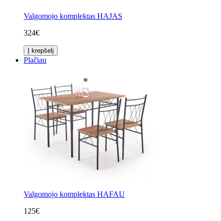
Valgomojo komplektas HAJAS
324€
Į krepšelį
Plačiau
Valgomojo komplektas HAFAU
125€