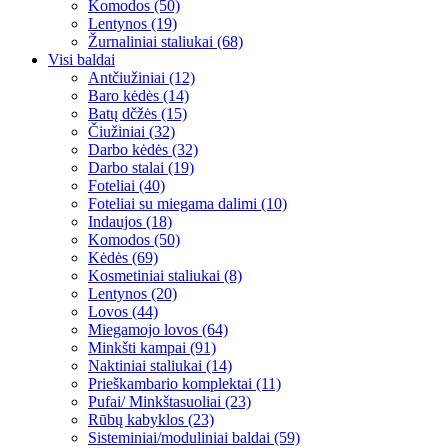
Komodos (50)
Lentynos (19)
Žurnaliniai staliukai (68)
Visi baldai
Antčiužiniai (12)
Baro kėdės (14)
Batų dčžės (15)
Čiužiniai (32)
Darbo kėdės (32)
Darbo stalai (19)
Foteliai (40)
Foteliai su miegama dalimi (10)
Indaujos (18)
Komodos (50)
Kėdės (69)
Kosmetiniai staliukai (8)
Lentynos (20)
Lovos (44)
Miegamojo lovos (64)
Minkšti kampai (91)
Naktiniai staliukai (14)
Prieškambario komplektai (11)
Pufai/ Minkštasuoliai (23)
Rūbų kabyklos (23)
Sisteminiai/moduliniai baldai (59)