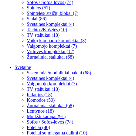
Sofos / Sofos-lovos (74)
Spintos (57)
Spintelės/ stalčių blokai (7)
Stalai (86)
Svetainės komplektai (4)
Tachtos/Kušetės (10)
TV staliukai (18)
Vaikų kambario komplektai (8)
Valgomojo komplektai (7)
Virtuvės komplektai (12)
Žurnaliniai staliukai (68)
Svetainė
Sisteminiai/moduliniai baldai (68)
Svetainės komplektai (4)
Valgomojo komplektai (7)
TV staliukai (18)
Indaujos (18)
Komodos (50)
Žurnaliniai staliukai (68)
Lentynos (18)
Minkšti kampai (91)
Sofos / Sofos-lovos (74)
Foteliai (40)
Foteliai su miegama dalimi (10)