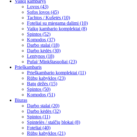
Vaikų kambarys
Lovos (43)
Sofos lovos (45)
Tachtos / Kušetės (10)
Foteliai su miegama dalimi (10)
Vaikų kambario komplektai (8)
Spintos (52)
Komodos (37)
Darbo stalai (18)
Darbo kėdės (30)
Lentynos (18)
Pufai/ Minkštasuoliai (23)
Prieškambaris
Prieškambario komplektai (11)
Rūbų kabyklos (23)
Batų dėžės (15)
Spintos (50)
Komodos (51)
Biuras
Darbo stalai (20)
Darbo kėdės (32)
Spintos (11)
Spintelės / stalčių blokai (8)
Foteliai (40)
Rūbų kabyklos (21)