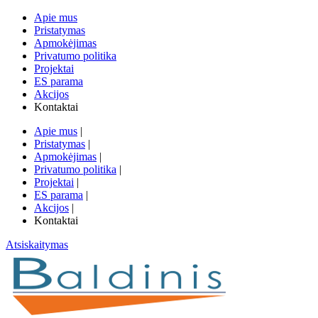
Apie mus
Pristatymas
Apmokėjimas
Privatumo politika
Projektai
ES parama
Akcijos
Kontaktai
Apie mus
|
Pristatymas
|
Apmokėjimas
|
Privatumo politika
|
Projektai
|
ES parama
|
Akcijos
|
Kontaktai
Atsiskaitymas