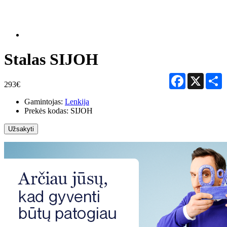
Stalas SIJOH
Facebook
X
S
293€
Gamintojas:
Lenkija
Prekės kodas:
SIJOH
Užsakyti