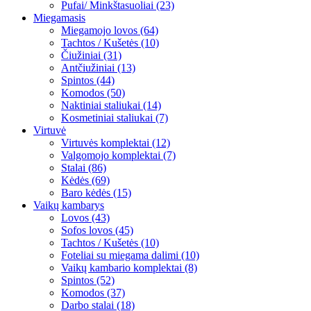
Pufai/ Minkštasuoliai (23)
Miegamasis
Miegamojo lovos (64)
Tachtos / Kušetės (10)
Čiužiniai (31)
Antčiužiniai (13)
Spintos (44)
Komodos (50)
Naktiniai staliukai (14)
Kosmetiniai staliukai (7)
Virtuvė
Virtuvės komplektai (12)
Valgomojo komplektai (7)
Stalai (86)
Kėdės (69)
Baro kėdės (15)
Vaikų kambarys
Lovos (43)
Sofos lovos (45)
Tachtos / Kušetės (10)
Foteliai su miegama dalimi (10)
Vaikų kambario komplektai (8)
Spintos (52)
Komodos (37)
Darbo stalai (18)