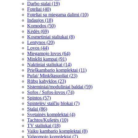
Darbo stalai (19)
Foteliai (40)
Foteliai su miegama dalimi (10)
Indaujos (18)
Komodos (50)
Kėdės (69)
Kosmetiniai staliukai (8)
Lentynos (20)
Lovos (44)
Miegamojo lovos (64)
Minkšti kampai (91)
Naktiniai staliukai (14)
Prieškambario komplektai (11)
Pufai/ Minkštasuoliai (23)
Rūbų kabyklos (23)
Sisteminiai/moduliniai baldai (59)
Sofos / Sofos-lovos (74)
Spintos (57)
Spintelės/ stalčių blokai (7)
Stalai (86)
Svetainės komplektai (4)
Tachtos/Kušetės (10)
TV staliukai (18)
Vaikų kambario komplektai (8)
Valgomojo komplektai (7)