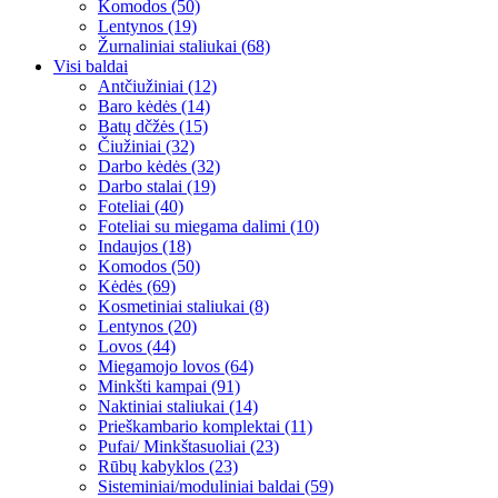
Komodos (50)
Lentynos (19)
Žurnaliniai staliukai (68)
Visi baldai
Antčiužiniai (12)
Baro kėdės (14)
Batų dčžės (15)
Čiužiniai (32)
Darbo kėdės (32)
Darbo stalai (19)
Foteliai (40)
Foteliai su miegama dalimi (10)
Indaujos (18)
Komodos (50)
Kėdės (69)
Kosmetiniai staliukai (8)
Lentynos (20)
Lovos (44)
Miegamojo lovos (64)
Minkšti kampai (91)
Naktiniai staliukai (14)
Prieškambario komplektai (11)
Pufai/ Minkštasuoliai (23)
Rūbų kabyklos (23)
Sisteminiai/moduliniai baldai (59)