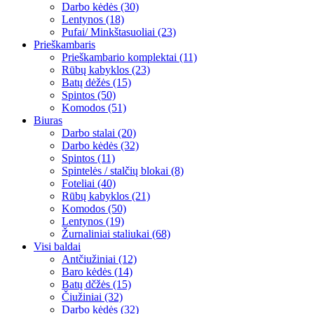
Darbo kėdės (30)
Lentynos (18)
Pufai/ Minkštasuoliai (23)
Prieškambaris
Prieškambario komplektai (11)
Rūbų kabyklos (23)
Batų dėžės (15)
Spintos (50)
Komodos (51)
Biuras
Darbo stalai (20)
Darbo kėdės (32)
Spintos (11)
Spintelės / stalčių blokai (8)
Foteliai (40)
Rūbų kabyklos (21)
Komodos (50)
Lentynos (19)
Žurnaliniai staliukai (68)
Visi baldai
Antčiužiniai (12)
Baro kėdės (14)
Batų dčžės (15)
Čiužiniai (32)
Darbo kėdės (32)