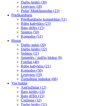
Darbo kėdės (30)
Lentynos (18)
Pufai/ Minkštasuoliai (23)
Prieškambaris
Prieškambario komplektai (11)
Rūbų kabyklos (23)
Batų dėžės (15)
Spintos (50)
Komodos (51)
Biuras
Darbo stalai (20)
Darbo kėdės (32)
Spintos (11)
Spintelės / stalčių blokai (8)
Foteliai (40)
Rūbų kabyklos (21)
Komodos (50)
Lentynos (19)
Žurnaliniai staliukai (68)
Visi baldai
Antčiužiniai (12)
Baro kėdės (14)
Batų dčžės (15)
Čiužiniai (32)
Darbo kėdės (32)