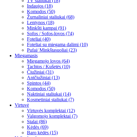
TV staliukai (18)
Indaujos (18)
Komodos (50)
Žurnaliniai staliukai (68)
Lentynos (18)
Minkšti kampai (91)
Sofos / Sofos-lovos (74)
Foteliai (40)
Foteliai su miegama dalimi (10)
Pufai/ Minkštasuoliai (23)
Miegamasis
Miegamojo lovos (64)
Tachtos / Kušetės (10)
Čiužiniai (31)
Antčiužiniai (13)
Spintos (44)
Komodos (50)
Naktiniai staliukai (14)
Kosmetiniai staliukai (7)
Virtuvė
Virtuvės komplektai (12)
Valgomojo komplektai (7)
Stalai (86)
Kėdės (69)
Baro kėdės (15)