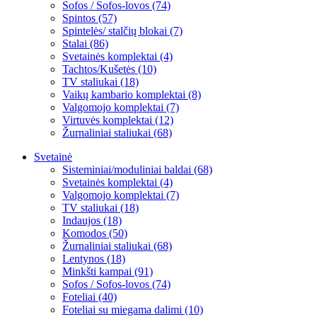
Sofos / Sofos-lovos (74)
Spintos (57)
Spintelės/ stalčių blokai (7)
Stalai (86)
Svetainės komplektai (4)
Tachtos/Kušetės (10)
TV staliukai (18)
Vaikų kambario komplektai (8)
Valgomojo komplektai (7)
Virtuvės komplektai (12)
Žurnaliniai staliukai (68)
Svetainė
Sisteminiai/moduliniai baldai (68)
Svetainės komplektai (4)
Valgomojo komplektai (7)
TV staliukai (18)
Indaujos (18)
Komodos (50)
Žurnaliniai staliukai (68)
Lentynos (18)
Minkšti kampai (91)
Sofos / Sofos-lovos (74)
Foteliai (40)
Foteliai su miegama dalimi (10)