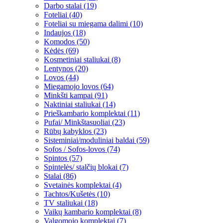
Darbo stalai (19)
Foteliai (40)
Foteliai su miegama dalimi (10)
Indaujos (18)
Komodos (50)
Kėdės (69)
Kosmetiniai staliukai (8)
Lentynos (20)
Lovos (44)
Miegamojo lovos (64)
Minkšti kampai (91)
Naktiniai staliukai (14)
Prieškambario komplektai (11)
Pufai/ Minkštasuoliai (23)
Rūbų kabyklos (23)
Sisteminiai/moduliniai baldai (59)
Sofos / Sofos-lovos (74)
Spintos (57)
Spintelės/ stalčių blokai (7)
Stalai (86)
Svetainės komplektai (4)
Tachtos/Kušetės (10)
TV staliukai (18)
Vaikų kambario komplektai (8)
Valgomojo komplektai (7)