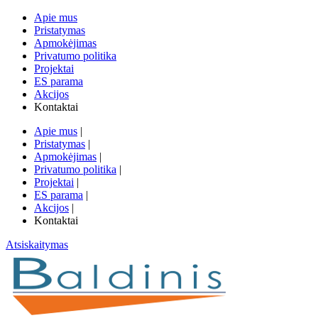
Apie mus
Pristatymas
Apmokėjimas
Privatumo politika
Projektai
ES parama
Akcijos
Kontaktai
Apie mus
|
Pristatymas
|
Apmokėjimas
|
Privatumo politika
|
Projektai
|
ES parama
|
Akcijos
|
Kontaktai
Atsiskaitymas