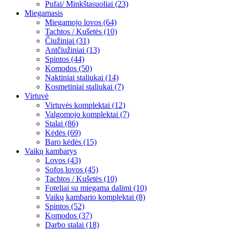
Pufai/ Minkštasuoliai (23)
Miegamasis
Miegamojo lovos (64)
Tachtos / Kušetės (10)
Čiužiniai (31)
Antčiužiniai (13)
Spintos (44)
Komodos (50)
Naktiniai staliukai (14)
Kosmetiniai staliukai (7)
Virtuvė
Virtuvės komplektai (12)
Valgomojo komplektai (7)
Stalai (86)
Kėdės (69)
Baro kėdės (15)
Vaikų kambarys
Lovos (43)
Sofos lovos (45)
Tachtos / Kušetės (10)
Foteliai su miegama dalimi (10)
Vaikų kambario komplektai (8)
Spintos (52)
Komodos (37)
Darbo stalai (18)