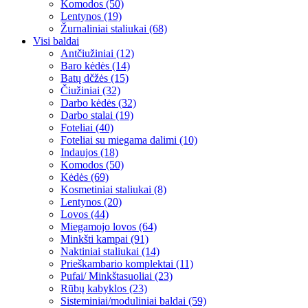
Komodos (50)
Lentynos (19)
Žurnaliniai staliukai (68)
Visi baldai
Antčiužiniai (12)
Baro kėdės (14)
Batų dčžės (15)
Čiužiniai (32)
Darbo kėdės (32)
Darbo stalai (19)
Foteliai (40)
Foteliai su miegama dalimi (10)
Indaujos (18)
Komodos (50)
Kėdės (69)
Kosmetiniai staliukai (8)
Lentynos (20)
Lovos (44)
Miegamojo lovos (64)
Minkšti kampai (91)
Naktiniai staliukai (14)
Prieškambario komplektai (11)
Pufai/ Minkštasuoliai (23)
Rūbų kabyklos (23)
Sisteminiai/moduliniai baldai (59)