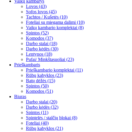
Vaikų kambarys
Lovos (43)
Sofos lovos (45)
Tachtos / Kušetės (10)
Foteliai su miegama dalimi (10)
Vaikų kambario komplektai (8)
Spintos (52)
Komodos (37)
Darbo stalai (18)
Darbo kėdės (30)
Lentynos (18)
Pufai/ Minkštasuoliai (23)
Prieškambaris
Prieškambario komplektai (11)
Rūbų kabyklos (23)
Batų dėžės (15)
Spintos (50)
Komodos (51)
Biuras
Darbo stalai (20)
Darbo kėdės (32)
Spintos (11)
Spintelės / stalčių blokai (8)
Foteliai (40)
Rūbų kabyklos (21)