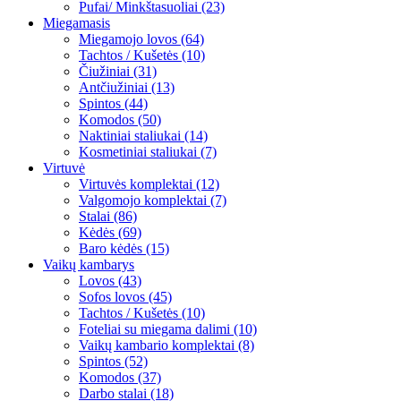
Pufai/ Minkštasuoliai (23)
Miegamasis
Miegamojo lovos (64)
Tachtos / Kušetės (10)
Čiužiniai (31)
Antčiužiniai (13)
Spintos (44)
Komodos (50)
Naktiniai staliukai (14)
Kosmetiniai staliukai (7)
Virtuvė
Virtuvės komplektai (12)
Valgomojo komplektai (7)
Stalai (86)
Kėdės (69)
Baro kėdės (15)
Vaikų kambarys
Lovos (43)
Sofos lovos (45)
Tachtos / Kušetės (10)
Foteliai su miegama dalimi (10)
Vaikų kambario komplektai (8)
Spintos (52)
Komodos (37)
Darbo stalai (18)