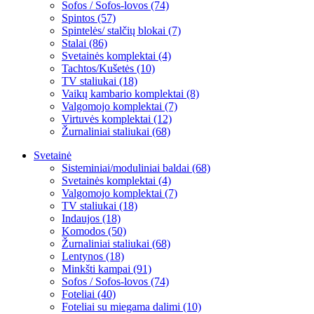
Sofos / Sofos-lovos (74)
Spintos (57)
Spintelės/ stalčių blokai (7)
Stalai (86)
Svetainės komplektai (4)
Tachtos/Kušetės (10)
TV staliukai (18)
Vaikų kambario komplektai (8)
Valgomojo komplektai (7)
Virtuvės komplektai (12)
Žurnaliniai staliukai (68)
Svetainė
Sisteminiai/moduliniai baldai (68)
Svetainės komplektai (4)
Valgomojo komplektai (7)
TV staliukai (18)
Indaujos (18)
Komodos (50)
Žurnaliniai staliukai (68)
Lentynos (18)
Minkšti kampai (91)
Sofos / Sofos-lovos (74)
Foteliai (40)
Foteliai su miegama dalimi (10)