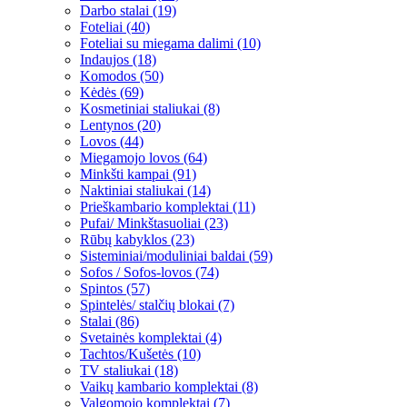
Darbo stalai (19)
Foteliai (40)
Foteliai su miegama dalimi (10)
Indaujos (18)
Komodos (50)
Kėdės (69)
Kosmetiniai staliukai (8)
Lentynos (20)
Lovos (44)
Miegamojo lovos (64)
Minkšti kampai (91)
Naktiniai staliukai (14)
Prieškambario komplektai (11)
Pufai/ Minkštasuoliai (23)
Rūbų kabyklos (23)
Sisteminiai/moduliniai baldai (59)
Sofos / Sofos-lovos (74)
Spintos (57)
Spintelės/ stalčių blokai (7)
Stalai (86)
Svetainės komplektai (4)
Tachtos/Kušetės (10)
TV staliukai (18)
Vaikų kambario komplektai (8)
Valgomojo komplektai (7)