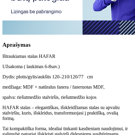
Aprašymas
Ištraukiamas stalas HAFAR
Užsakoma ( laukimas 6-8sav.)
Dydis: plotis/gylis/aukštis 120–210/120/77 cm
medžiaga: MDF + natūralus fanera / faneruotas MDF,
spalva: riešutmedžio stalviršis, riešutmedžio kojos
HAFAR stalas – elegantiškas, išskleidžiamas stalas su apvaliu
stalviršiu, kuris, išskleidus, transformuojasi į praktišką, ovalią
formą.
Tai kompaktiška forma, idealiai tinkanti kasdieniam naudojimui, ir
galimybė patogiai išskleisti stalviršį didesniems susibūrimams.