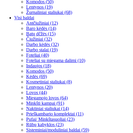
Komodos (50)
Lentynos (19)
Žurnaliniai staliukai (68)
Visi baldai
Antčiužiniai (12)
Baro kėdės (14)
Batų dčžės (15)
Čiužiniai (32)
Darbo kėdės (32)
Darbo stalai (19)
Foteliai (40)
Foteliai su miegama dalimi (10)
Indaujos (18)
Komodos (50)
Kėdės (69)
Kosmetiniai staliukai (8)
Lentynos (20)
Lovos (44)
Miegamojo lovos (64)
Minkšti kampai (91)
Naktiniai staliukai (14)
Prieškambario komplektai (11)
Pufai/ Minkštasuoliai (23)
Rūbų kabyklos (23)
Sisteminiai/moduliniai baldai (59)