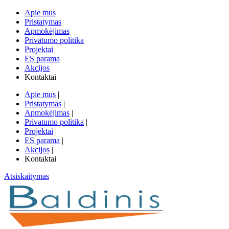
Apie mus
Pristatymas
Apmokėjimas
Privatumo politika
Projektai
ES parama
Akcijos
Kontaktai
Apie mus
|
Pristatymas
|
Apmokėjimas
|
Privatumo politika
|
Projektai
|
ES parama
|
Akcijos
|
Kontaktai
Atsiskaitymas