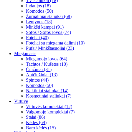
TV staliukai (18)
Indaujos (18)
Komodos (50)
Žurnaliniai staliukai (68)
Lentynos (18)
Minkšti kampai (91)
Sofos / Sofos-lovos (74)
Foteliai (40)
Foteliai su miegama dalimi (10)
Pufai/ Minkštasuoliai (23)
Miegamasis
Miegamojo lovos (64)
Tachtos / Kušetės (10)
Čiužiniai (31)
Antčiužiniai (13)
Spintos (44)
Komodos (50)
Naktiniai staliukai (14)
Kosmetiniai staliukai (7)
Virtuvė
Virtuvės komplektai (12)
Valgomojo komplektai (7)
Stalai (86)
Kėdės (69)
Baro kėdės (15)