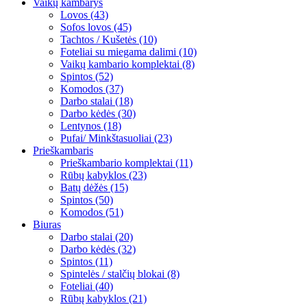
Vaikų kambarys
Lovos (43)
Sofos lovos (45)
Tachtos / Kušetės (10)
Foteliai su miegama dalimi (10)
Vaikų kambario komplektai (8)
Spintos (52)
Komodos (37)
Darbo stalai (18)
Darbo kėdės (30)
Lentynos (18)
Pufai/ Minkštasuoliai (23)
Prieškambaris
Prieškambario komplektai (11)
Rūbų kabyklos (23)
Batų dėžės (15)
Spintos (50)
Komodos (51)
Biuras
Darbo stalai (20)
Darbo kėdės (32)
Spintos (11)
Spintelės / stalčių blokai (8)
Foteliai (40)
Rūbų kabyklos (21)