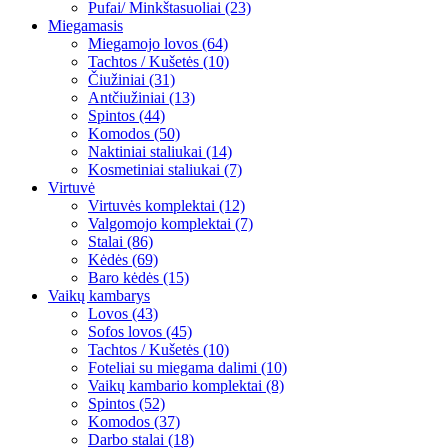
Pufai/ Minkštasuoliai (23)
Miegamasis
Miegamojo lovos (64)
Tachtos / Kušetės (10)
Čiužiniai (31)
Antčiužiniai (13)
Spintos (44)
Komodos (50)
Naktiniai staliukai (14)
Kosmetiniai staliukai (7)
Virtuvė
Virtuvės komplektai (12)
Valgomojo komplektai (7)
Stalai (86)
Kėdės (69)
Baro kėdės (15)
Vaikų kambarys
Lovos (43)
Sofos lovos (45)
Tachtos / Kušetės (10)
Foteliai su miegama dalimi (10)
Vaikų kambario komplektai (8)
Spintos (52)
Komodos (37)
Darbo stalai (18)