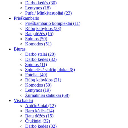
Darbo kėdės (30)
Lentynos (18)
Pufai/ Minkštasuoliai (23)
Prieškambaris
Prieškambario komplektai (11)
Rūbų kabyklos (23)
Batų dėžės (15)
Spintos (50)
Komodos (51)
Biuras
Darbo stalai (20)
Darbo kėdės (32)
Spintos (11)
Spintelės / stalčių blokai (8)
Foteliai (40)
Rūbų kabyklos (21)
Komodos (50)
Lentynos (19)
Žurnaliniai staliukai (68)
Visi baldai
Antčiužiniai (12)
Baro kėdės (14)
Batų dčžės (15)
Čiužiniai (32)
Darbo kėdės (32)