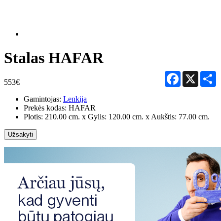
Stalas HAFAR
Facebook
X
S
553€
Gamintojas:
Lenkija
Prekės kodas:
HAFAR
Plotis: 210.00 cm. x Gylis: 120.00 cm. x Aukštis: 77.00 cm.
Užsakyti