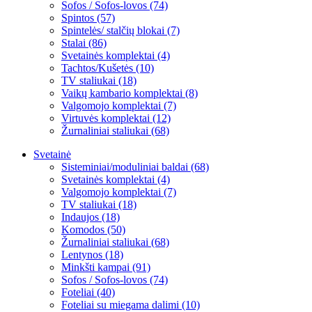
Sofos / Sofos-lovos (74)
Spintos (57)
Spintelės/ stalčių blokai (7)
Stalai (86)
Svetainės komplektai (4)
Tachtos/Kušetės (10)
TV staliukai (18)
Vaikų kambario komplektai (8)
Valgomojo komplektai (7)
Virtuvės komplektai (12)
Žurnaliniai staliukai (68)
Svetainė
Sisteminiai/moduliniai baldai (68)
Svetainės komplektai (4)
Valgomojo komplektai (7)
TV staliukai (18)
Indaujos (18)
Komodos (50)
Žurnaliniai staliukai (68)
Lentynos (18)
Minkšti kampai (91)
Sofos / Sofos-lovos (74)
Foteliai (40)
Foteliai su miegama dalimi (10)