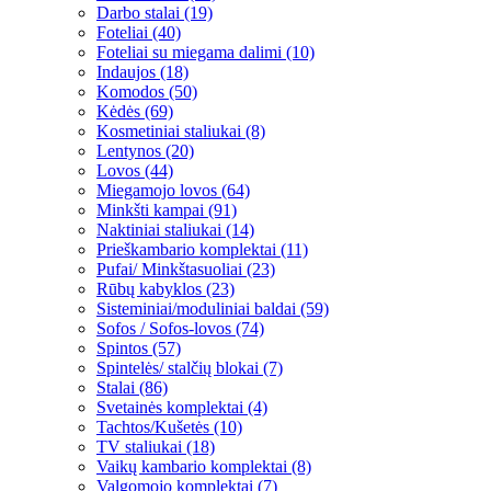
Darbo stalai (19)
Foteliai (40)
Foteliai su miegama dalimi (10)
Indaujos (18)
Komodos (50)
Kėdės (69)
Kosmetiniai staliukai (8)
Lentynos (20)
Lovos (44)
Miegamojo lovos (64)
Minkšti kampai (91)
Naktiniai staliukai (14)
Prieškambario komplektai (11)
Pufai/ Minkštasuoliai (23)
Rūbų kabyklos (23)
Sisteminiai/moduliniai baldai (59)
Sofos / Sofos-lovos (74)
Spintos (57)
Spintelės/ stalčių blokai (7)
Stalai (86)
Svetainės komplektai (4)
Tachtos/Kušetės (10)
TV staliukai (18)
Vaikų kambario komplektai (8)
Valgomojo komplektai (7)