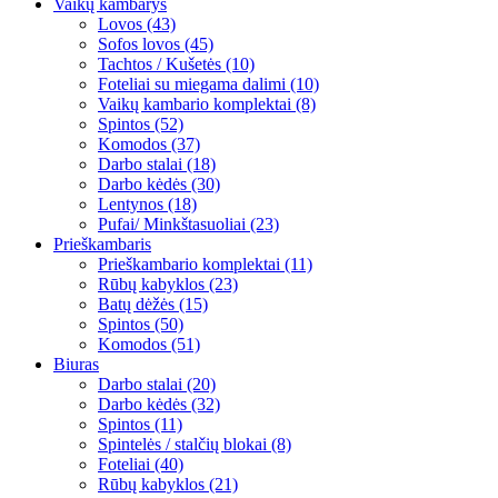
Vaikų kambarys
Lovos (43)
Sofos lovos (45)
Tachtos / Kušetės (10)
Foteliai su miegama dalimi (10)
Vaikų kambario komplektai (8)
Spintos (52)
Komodos (37)
Darbo stalai (18)
Darbo kėdės (30)
Lentynos (18)
Pufai/ Minkštasuoliai (23)
Prieškambaris
Prieškambario komplektai (11)
Rūbų kabyklos (23)
Batų dėžės (15)
Spintos (50)
Komodos (51)
Biuras
Darbo stalai (20)
Darbo kėdės (32)
Spintos (11)
Spintelės / stalčių blokai (8)
Foteliai (40)
Rūbų kabyklos (21)