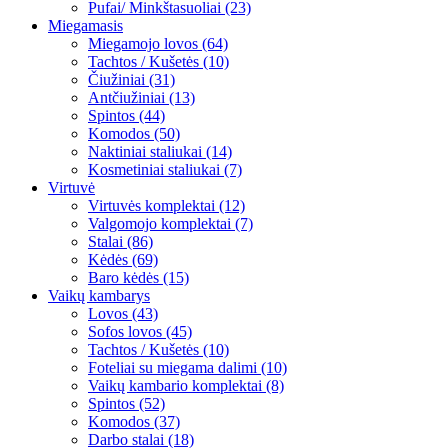
Pufai/ Minkštasuoliai (23)
Miegamasis
Miegamojo lovos (64)
Tachtos / Kušetės (10)
Čiužiniai (31)
Antčiužiniai (13)
Spintos (44)
Komodos (50)
Naktiniai staliukai (14)
Kosmetiniai staliukai (7)
Virtuvė
Virtuvės komplektai (12)
Valgomojo komplektai (7)
Stalai (86)
Kėdės (69)
Baro kėdės (15)
Vaikų kambarys
Lovos (43)
Sofos lovos (45)
Tachtos / Kušetės (10)
Foteliai su miegama dalimi (10)
Vaikų kambario komplektai (8)
Spintos (52)
Komodos (37)
Darbo stalai (18)