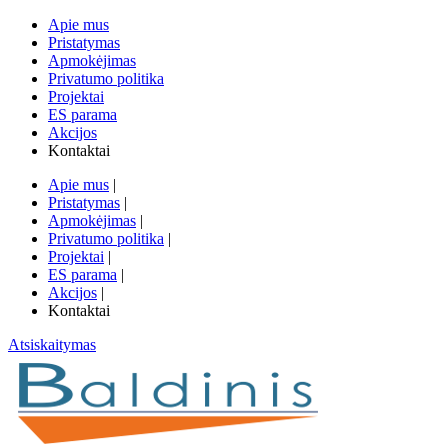
Apie mus
Pristatymas
Apmokėjimas
Privatumo politika
Projektai
ES parama
Akcijos
Kontaktai
Apie mus
|
Pristatymas
|
Apmokėjimas
|
Privatumo politika
|
Projektai
|
ES parama
|
Akcijos
|
Kontaktai
Atsiskaitymas