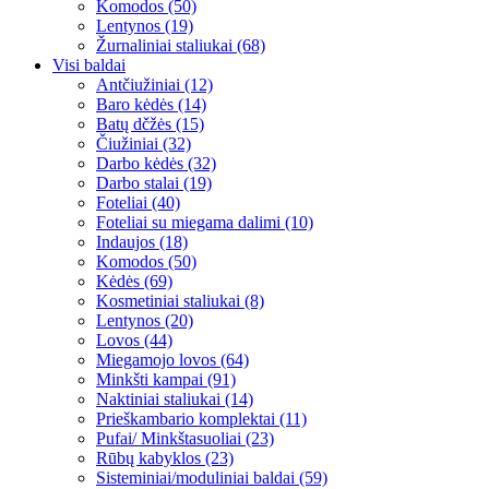
Komodos (50)
Lentynos (19)
Žurnaliniai staliukai (68)
Visi baldai
Antčiužiniai (12)
Baro kėdės (14)
Batų dčžės (15)
Čiužiniai (32)
Darbo kėdės (32)
Darbo stalai (19)
Foteliai (40)
Foteliai su miegama dalimi (10)
Indaujos (18)
Komodos (50)
Kėdės (69)
Kosmetiniai staliukai (8)
Lentynos (20)
Lovos (44)
Miegamojo lovos (64)
Minkšti kampai (91)
Naktiniai staliukai (14)
Prieškambario komplektai (11)
Pufai/ Minkštasuoliai (23)
Rūbų kabyklos (23)
Sisteminiai/moduliniai baldai (59)