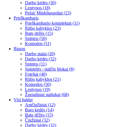
Darbo kėdės (30)
Lentynos (18)
Pufai/ Minkštasuoliai (23)
Prieškambaris
Prieškambario komplektai (11)
Rūbų kabyklos (23)
Batų dėžės (15)
Spintos (50)
Komodos (51)
Biuras
Darbo stalai (20)
Darbo kėdės (32)
Spintos (11)
Spintelės / stalčių blokai (8)
Foteliai (40)
Rūbų kabyklos (21)
Komodos (50)
Lentynos (19)
Žurnaliniai staliukai (68)
Visi baldai
Antčiužiniai (12)
Baro kėdės (14)
Batų dčžės (15)
Čiužiniai (32)
Darbo kėdės (32)