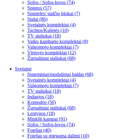
Sofos / Sofos-lovos (74)
Spintos (57)
Spintelės/ stalčių blokai (7)
Stalai (86)
Svetainės komplektai (4)
Tachtos/Kušetės (10)
TV staliukai (18)
Vaikų kambario komplektai (8)
Valgomojo komplektai (7)
Virtuvės komplektai (12)
Žurnaliniai staliukai (68)
Svetainė
Sisteminiai/moduliniai baldai (68)
Svetainės komplektai (4)
Valgomojo komplektai (7)
TV staliukai (18)
Indaujos (18)
Komodos (50)
Žurnaliniai staliukai (68)
Lentynos (18)
Minkšti kampai (91)
Sofos / Sofos-lovos (74)
Foteliai (40)
Foteliai su miegama dalimi (10)