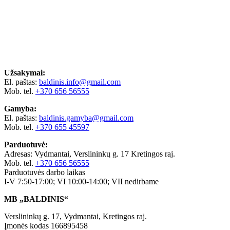
Užsakymai:
El. paštas:
baldinis.info@gmail.com
Mob. tel.
+370 656 56555
Gamyba:
El. paštas:
baldinis.gamyba@gmail.com
Mob. tel.
+370 655 45597
Parduotuvė:
Adresas: Vydmantai, Verslininkų g. 17 Kretingos raj.
Mob. tel.
+370 656 56555
Parduotuvės darbo laikas
I-V 7:50-17:00; VI 10:00-14:00; VII nedirbame
MB „BALDINIS“
Verslininkų g. 17, Vydmantai, Kretingos raj.
Įmonės kodas 166895458