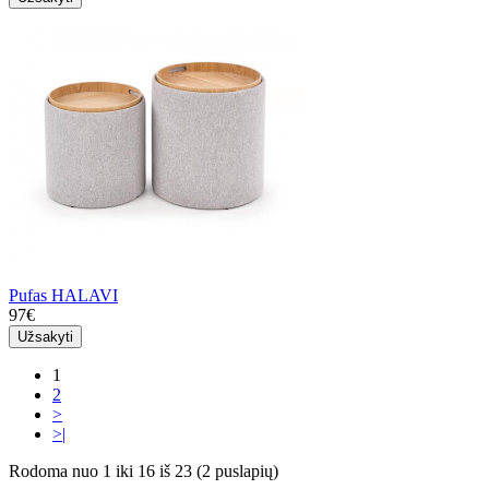
Pufas HALAVI
97€
Užsakyti
1
2
>
>|
Rodoma nuo 1 iki 16 iš 23 (2 puslapių)