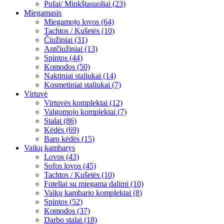
Pufai/ Minkštasuoliai (23)
Miegamasis
Miegamojo lovos (64)
Tachtos / Kušetės (10)
Čiužiniai (31)
Antčiužiniai (13)
Spintos (44)
Komodos (50)
Naktiniai staliukai (14)
Kosmetiniai staliukai (7)
Virtuvė
Virtuvės komplektai (12)
Valgomojo komplektai (7)
Stalai (86)
Kėdės (69)
Baro kėdės (15)
Vaikų kambarys
Lovos (43)
Sofos lovos (45)
Tachtos / Kušetės (10)
Foteliai su miegama dalimi (10)
Vaikų kambario komplektai (8)
Spintos (52)
Komodos (37)
Darbo stalai (18)