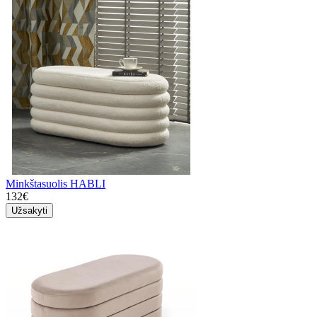
Minkštasuolis HABLI
132€
Užsakyti