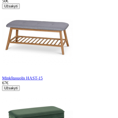
50€
Užsakyti
Minkštasuolis HAST-15
67€
Užsakyti