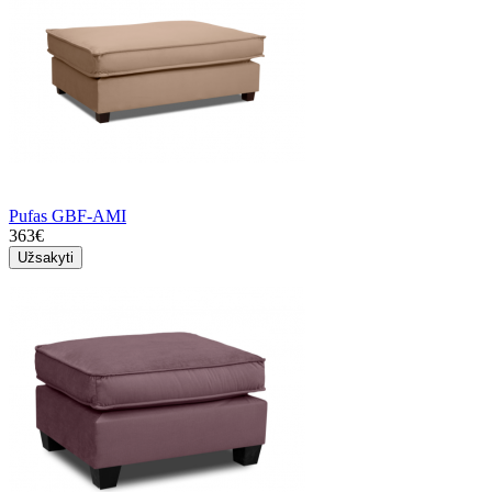
Pufas GBF-AMI
363€
Užsakyti