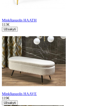
Minkštasuolis HAATH
113€
Užsakyti
Minkštasuolis HAAVE
119€
Užsakyti