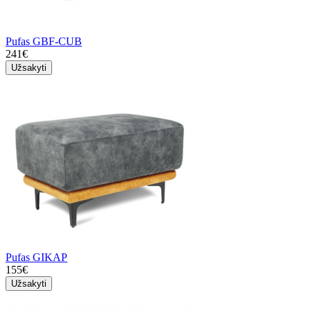
Pufas GBF-CUB
241€
Užsakyti
Pufas GIKAP
155€
Užsakyti