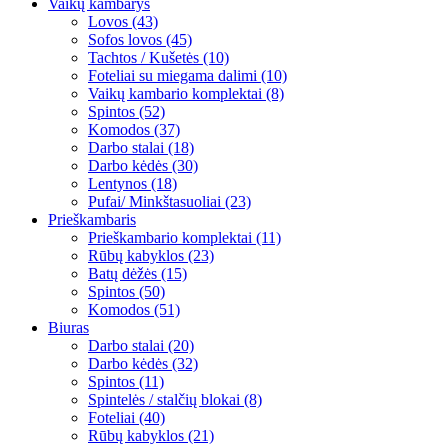
Vaikų kambarys
Lovos (43)
Sofos lovos (45)
Tachtos / Kušetės (10)
Foteliai su miegama dalimi (10)
Vaikų kambario komplektai (8)
Spintos (52)
Komodos (37)
Darbo stalai (18)
Darbo kėdės (30)
Lentynos (18)
Pufai/ Minkštasuoliai (23)
Prieškambaris
Prieškambario komplektai (11)
Rūbų kabyklos (23)
Batų dėžės (15)
Spintos (50)
Komodos (51)
Biuras
Darbo stalai (20)
Darbo kėdės (32)
Spintos (11)
Spintelės / stalčių blokai (8)
Foteliai (40)
Rūbų kabyklos (21)