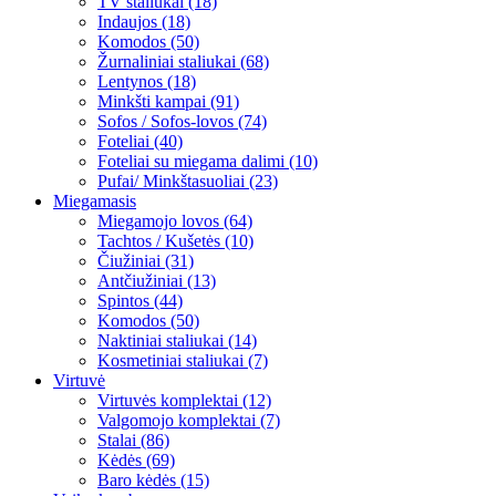
TV staliukai (18)
Indaujos (18)
Komodos (50)
Žurnaliniai staliukai (68)
Lentynos (18)
Minkšti kampai (91)
Sofos / Sofos-lovos (74)
Foteliai (40)
Foteliai su miegama dalimi (10)
Pufai/ Minkštasuoliai (23)
Miegamasis
Miegamojo lovos (64)
Tachtos / Kušetės (10)
Čiužiniai (31)
Antčiužiniai (13)
Spintos (44)
Komodos (50)
Naktiniai staliukai (14)
Kosmetiniai staliukai (7)
Virtuvė
Virtuvės komplektai (12)
Valgomojo komplektai (7)
Stalai (86)
Kėdės (69)
Baro kėdės (15)