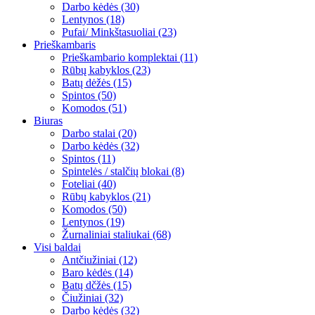
Darbo kėdės (30)
Lentynos (18)
Pufai/ Minkštasuoliai (23)
Prieškambaris
Prieškambario komplektai (11)
Rūbų kabyklos (23)
Batų dėžės (15)
Spintos (50)
Komodos (51)
Biuras
Darbo stalai (20)
Darbo kėdės (32)
Spintos (11)
Spintelės / stalčių blokai (8)
Foteliai (40)
Rūbų kabyklos (21)
Komodos (50)
Lentynos (19)
Žurnaliniai staliukai (68)
Visi baldai
Antčiužiniai (12)
Baro kėdės (14)
Batų dčžės (15)
Čiužiniai (32)
Darbo kėdės (32)