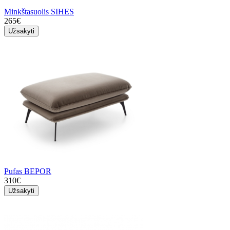
Minkštasuolis SIHES
265€
Užsakyti
Pufas BEPOR
310€
Užsakyti