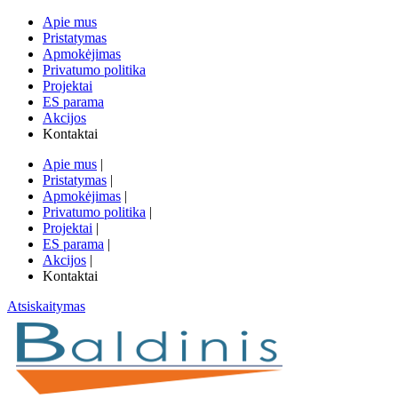
Apie mus
Pristatymas
Apmokėjimas
Privatumo politika
Projektai
ES parama
Akcijos
Kontaktai
Apie mus
|
Pristatymas
|
Apmokėjimas
|
Privatumo politika
|
Projektai
|
ES parama
|
Akcijos
|
Kontaktai
Atsiskaitymas