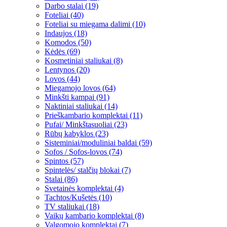
Darbo stalai (19)
Foteliai (40)
Foteliai su miegama dalimi (10)
Indaujos (18)
Komodos (50)
Kėdės (69)
Kosmetiniai staliukai (8)
Lentynos (20)
Lovos (44)
Miegamojo lovos (64)
Minkšti kampai (91)
Naktiniai staliukai (14)
Prieškambario komplektai (11)
Pufai/ Minkštasuoliai (23)
Rūbų kabyklos (23)
Sisteminiai/moduliniai baldai (59)
Sofos / Sofos-lovos (74)
Spintos (57)
Spintelės/ stalčių blokai (7)
Stalai (86)
Svetainės komplektai (4)
Tachtos/Kušetės (10)
TV staliukai (18)
Vaikų kambario komplektai (8)
Valgomojo komplektai (7)