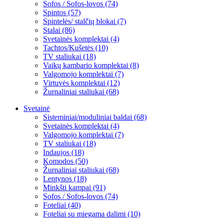
Sofos / Sofos-lovos (74)
Spintos (57)
Spintelės/ stalčių blokai (7)
Stalai (86)
Svetainės komplektai (4)
Tachtos/Kušetės (10)
TV staliukai (18)
Vaikų kambario komplektai (8)
Valgomojo komplektai (7)
Virtuvės komplektai (12)
Žurnaliniai staliukai (68)
Svetainė
Sisteminiai/moduliniai baldai (68)
Svetainės komplektai (4)
Valgomojo komplektai (7)
TV staliukai (18)
Indaujos (18)
Komodos (50)
Žurnaliniai staliukai (68)
Lentynos (18)
Minkšti kampai (91)
Sofos / Sofos-lovos (74)
Foteliai (40)
Foteliai su miegama dalimi (10)