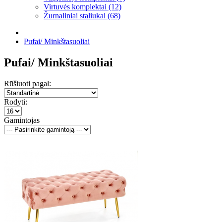
Virtuvės komplektai (12)
Žurnaliniai staliukai (68)
Pufai/ Minkštasuoliai
Pufai/ Minkštasuoliai
Rūšiuoti pagal:
Rodyti:
Gamintojas